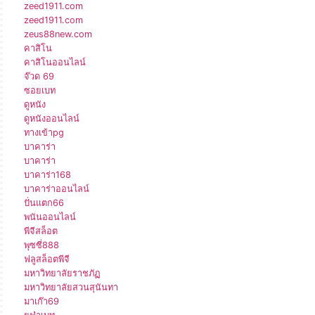
zeed1911.com
zeed1911.com
zeus88new.com
คาสิโน
คาสิโนออนไลน์
จ๊วด 69
ซอยเบท
ดูหนัง
ดูหนังออนไลน์
ทางเข้าpg
บาคาร่า
บาคาร่า
บาคาร่า168
บาคาร่าออนไลน์
ปั่นแตก66
พนันออนไลน์
พีจีสล็อต
พุซซี่888
ฟลูสล็อตพีจี
มหาวิทยาลัยราชภัฏ
มหาวิทยาลัยสวนสุนันทา
มาเก๊า69