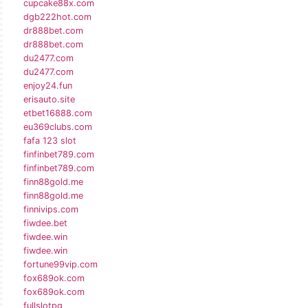
cupcake88x.com
dgb222hot.com
dr888bet.com
dr888bet.com
du2477.com
du2477.com
enjoy24.fun
erisauto.site
etbet16888.com
eu369clubs.com
fafa 123 slot
finfinbet789.com
finfinbet789.com
finn88gold.me
finn88gold.me
finnivips.com
fiwdee.bet
fiwdee.win
fiwdee.win
fortune99vip.com
fox689ok.com
fox689ok.com
fullslotpg