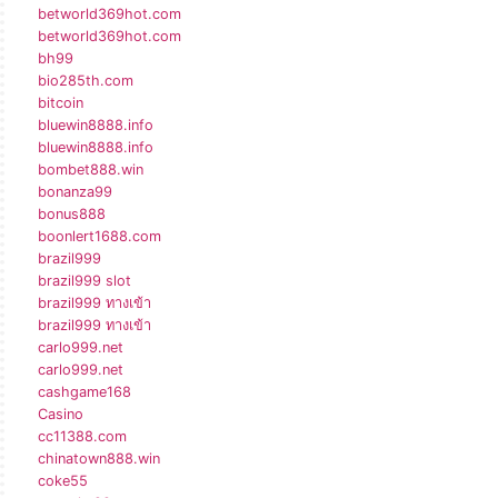
betworld369hot.com
betworld369hot.com
bh99
bio285th.com
bitcoin
bluewin8888.info
bluewin8888.info
bombet888.win
bonanza99
bonus888
boonlert1688.com
brazil999
brazil999 slot
brazil999 ทางเข้า
brazil999 ทางเข้า
carlo999.net
carlo999.net
cashgame168
Casino
cc11388.com
chinatown888.win
coke55