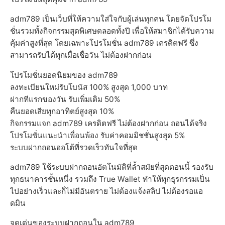
adm789 เป็นเว็บที่ให้ความใส่ใจกับผู้เล่นทุกคน โดยจัดโปรโม
ชั่นรวมทั้งกิจกรรมสุดพิเศษตลอดทั้งปี เพื่อให้สมาชิกได้รับความ
คุ้มค่าสูงที่สุด โดยเฉพาะโปรโมชั่น adm789 เครดิตฟรี ซึ่ง
สามารถรับได้ทุกเมื่อเชื่อวัน ไม่ต้องฝากก่อน
โปรโมชั่นยอดนิยมของ adm789
ลงทะเบียนใหม่รับโบนัส 100% สูงสุด 1,000 บาท
ฝากทีแรกของวัน รับเพิ่มเติม 50%
คืนยอดเสียทุกอาทิตย์สูงสุด 10%
กิจกรรมแจก adm789 เครดิตฟรี ไม่ต้องฝากก่อน ถอนได้จริง
โปรโมชั่นแนะนำเพื่อนพ้อง รับค่าคอมมิชชั่นสูงสุด 5%
ระบบฝากถอนออโต้ที่รวดเร็วทันใจที่สุด
adm789 ใช้ระบบฝากถอนอัตโนมัติที่ล้ำสมัยที่สุดตอนนี้ รองรับ
ทุกธนาคารชั้นหนึ่ง รวมถึง True Wallet ทำให้ทุกธุรกรรมเป็น
ไปอย่างเร็วและก็ไม่มีอันตราย ไม่ต้องแจ้งสลิป ไม่ต้องรอแอ
ดมิน
จุดเด่นของระบบฝากถอนใน adm789