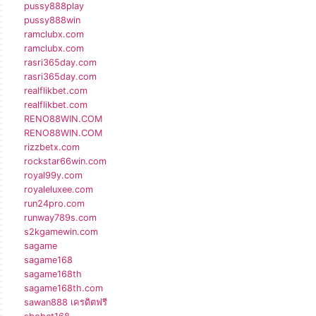
pussy888play
pussy888win
ramclubx.com
ramclubx.com
rasri365day.com
rasri365day.com
realflikbet.com
realflikbet.com
RENO88WIN.COM
RENO88WIN.COM
rizzbetx.com
rockstar66win.com
royal99y.com
royaleluxee.com
run24pro.com
runway789s.com
s2kgamewin.com
sagame
sagame168
sagame168th
sagame168th.com
sawan888 เครดิตฟรี