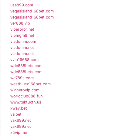
usa899.com
vegasisland168bet.com
vegasisland168bet.com
ver888.vip
viperpro1.net
vipmgm8.net
visdomm.com
visdomm.net
visdomm.net
vvip16688.com
wdc888bets.com
wdc888bets.com
we789s.com
westbluez168bet.com
winherovip.com
worldclub888.fun
www.tuktukth.us
xway.bet
yaibet
yak699.net
yak699.net
z5vip.me