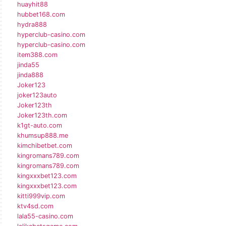
huayhit88
hubbet168.com
hydra888
hyperclub-casino.com
hyperclub-casino.com
item388.com
jinda55
jinda888
Joker123
joker123auto
Joker123th
Joker123th.com
k1gt-auto.com
khumsup888.me
kimchibetbet.com
kingromans789.com
kingromans789.com
kingxxxbet123.com
kingxxxbet123.com
kitti999vip.com
ktv4sd.com
lala55-casino.com