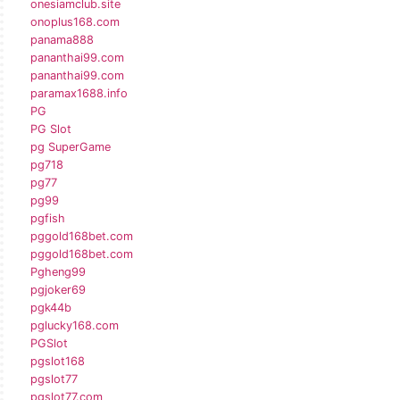
onesiamclub.site
onoplus168.com
panama888
pananthai99.com
pananthai99.com
paramax1688.info
PG
PG Slot
pg SuperGame
pg718
pg77
pg99
pgfish
pggold168bet.com
pggold168bet.com
Pgheng99
pgjoker69
pgk44b
pglucky168.com
PGSlot
pgslot168
pgslot77
pgslot77.com