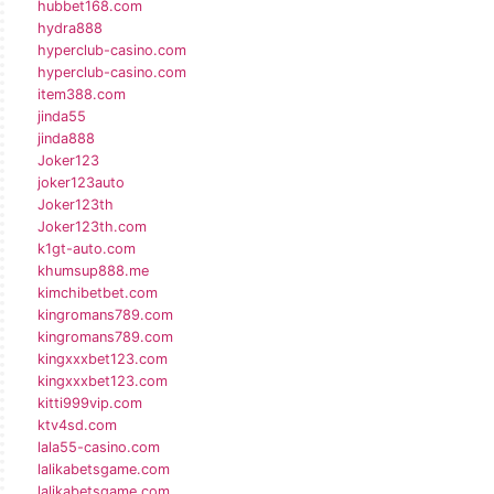
hubbet168.com
hydra888
hyperclub-casino.com
hyperclub-casino.com
item388.com
jinda55
jinda888
Joker123
joker123auto
Joker123th
Joker123th.com
k1gt-auto.com
khumsup888.me
kimchibetbet.com
kingromans789.com
kingromans789.com
kingxxxbet123.com
kingxxxbet123.com
kitti999vip.com
ktv4sd.com
lala55-casino.com
lalikabetsgame.com
lalikabetsgame.com