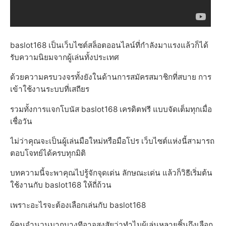
baslot168 เป็นเว็บไซต์สล็อตออนไลน์ที่กำลังมาแรงแล้วก็ได้
รับความนิยมจากผู้เล่นทั้งประเทศ
ด้วยความครบวงจรทั้งยังในด้านการสมัครสมาชิกที่สบาย การ
เข้าใช้งานระบบที่เสถียร
รวมทั้งการแจกโบนัส baslot168 เครดิตฟรี แบบจัดเต็มทุกเมื่อ
เชื่อวัน
ไม่ว่าคุณจะเป็นผู้เล่นมือใหม่หรือมือโปร เว็บไซต์แห่งนี้สามารถ
ตอบโจทย์ได้ครบทุกมิติ
บทความนี้จะพาคุณไปรู้จักจุดเด่น ลักษณะเด่น แล้วก็วิธีเริ่มต้น
ใช้งานกับ baslot168 ให้ถี่ถ้วน
เพราะอะไรจะต้องเลือกเล่นกับ baslot168
ผู้คนจำนวนมากบางทีอาจสงสัยว่าทำไมผู้เล่นหลายชิ้นถึงเลือก