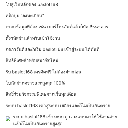
ไปสู่เว็บหลักของ baslot168
คลิกปุ่ม “ลงทะเบียน”
กรอกข้อมูลที่ต้อง เช่น เบอร์โทรศัพท์แล้วก็บัญชีธนาคาร
ตั้งรหัสผ่านสำหรับเข้าใช้งาน
กดการันตีและก็เริ่ม baslot168 เข้าสู่ระบบ ได้ทันที
สิทธิพิเศษสำหรับสมาชิกใหม่
รับ baslot168 เครดิตฟรี ไม่ต้องฝากก่อน
โบนัสฝากคราวแรกสูงสุด 100%
สิทธิ์ร่วมกิจกรรมพิเศษจากเว็บทุกเดือน
ระบบ baslot168 เข้าสู่ระบบ เสถียรและก็ไม่เป็นอันตราย
ระบบ baslot168 เข้าระบบ ถูกวางแบบมาให้ใช้งานง่าย
แล้วก็ไม่เป็นอันตรายสูงสุด