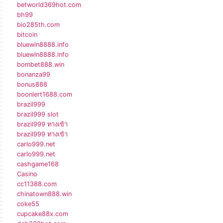
betworld369hot.com
bh99
bio285th.com
bitcoin
bluewin8888.info
bluewin8888.info
bombet888.win
bonanza99
bonus888
boonlert1688.com
brazil999
brazil999 slot
brazil999 ทางเข้า
brazil999 ทางเข้า
carlo999.net
carlo999.net
cashgame168
Casino
cc11388.com
chinatown888.win
coke55
cupcake88x.com