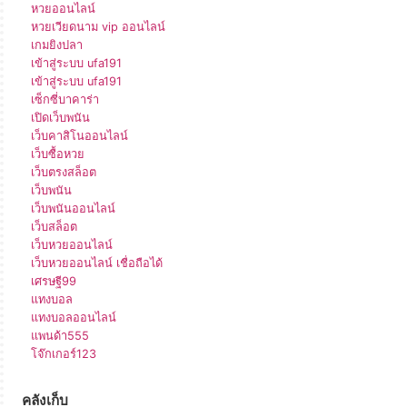
หวยออนไลน์
หวยเวียดนาม vip ออนไลน์
เกมยิงปลา
เข้าสู่ระบบ ufa191
เข้าสู่ระบบ ufa191
เซ็กซี่บาคาร่า
เปิดเว็บพนัน
เว็บคาสิโนออนไลน์
เว็บซื้อหวย
เว็บตรงสล็อต
เว็บพนัน
เว็บพนันออนไลน์
เว็บสล็อต
เว็บหวยออนไลน์
เว็บหวยออนไลน์ เชื่อถือได้
เศรษฐี99
แทงบอล
แทงบอลออนไลน์
แพนด้า555
โจ๊กเกอร์123
คลังเก็บ