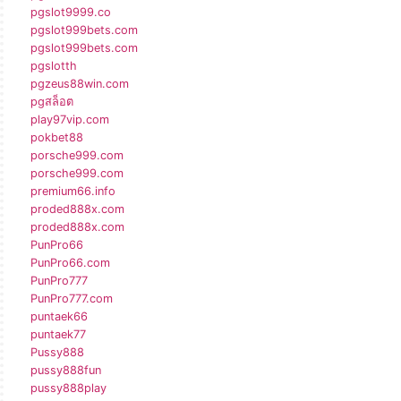
pgslot9999.co
pgslot999bets.com
pgslot999bets.com
pgslotth
pgzeus88win.com
pgสล็อต
play97vip.com
pokbet88
porsche999.com
porsche999.com
premium66.info
proded888x.com
proded888x.com
PunPro66
PunPro66.com
PunPro777
PunPro777.com
puntaek66
puntaek77
Pussy888
pussy888fun
pussy888play