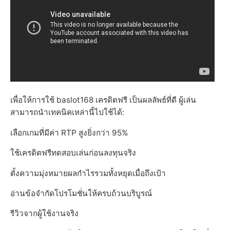
เพื่อให้การใช้ baslot168 เครดิตฟรี เป็นผลลัพธ์ที่ดี ผู้เล่น
สามารถนำเทคนิคเหล่านี้ไปใช้ได้:
เลือกเกมที่มีค่า RTP สูงยิ่งกว่า 95%
ใช้เครดิตฟรีทดสอบเล่นก่อนลงทุนจริง
ตั้งความมุ่งหมายผลกำไรรวมทั้งหยุดเมื่อถึงเป้า
อ่านข้อจำกัดโปรโมชั่นให้ครบถ้วนบริบูรณ์
รีวิวจากผู้ใช้งานจริง