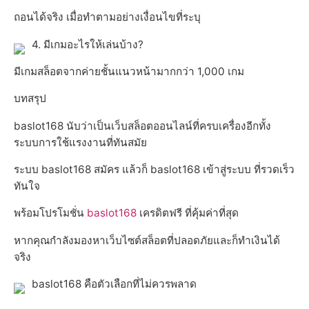
ถอนได้จริง เมื่อทำตามอย่างเงื่อนไขที่ระบุ
4. มีเกมอะไรให้เล่นบ้าง?
มีเกมสล็อตจากค่ายชั้นแนวหน้ามากกว่า 1,000 เกม
บทสรุป
baslot168 นับว่าเป็นเว็บสล็อตออนไลน์ที่ครบเครื่องอีกทั้ง
ระบบการใช้แรงงานที่ทันสมัย
ระบบ baslot168 สมัคร แล้วก็ baslot168 เข้าสู่ระบบ ที่รวดเร็ว
ทันใจ
พร้อมโปรโมชั่น
baslot168
เครดิตฟรี ที่คุ้มค่าที่สุด
หากคุณกำลังมองหาเว็บไซต์สล็อตที่ปลอดภัยและก็ทำเงินได้
จริง
baslot168 คือตัวเลือกที่ไม่ควรพลาด