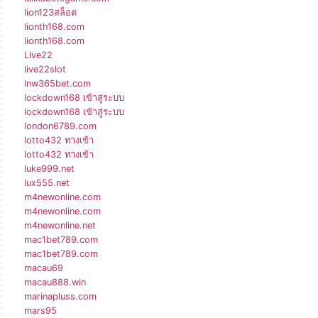
lion123สล็อต
lionth168.com
lionth168.com
Live22
live22slot
lnw365bet.com
lockdown168 เข้าสู่ระบบ
lockdown168 เข้าสู่ระบบ
london6789.com
lotto432 ทางเข้า
lotto432 ทางเข้า
luke999.net
lux555.net
m4newonline.com
m4newonline.com
m4newonline.net
mac1bet789.com
mac1bet789.com
macau69
macau888.win
marinapluss.com
mars95