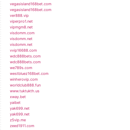
vegasisland168bet.com
vegasisland168bet.com
ver888.vip
viperpro1.net
vipmgm8.net
visdomm.com
visdomm.net
visdomm.net
vvip16688.com
wdc888bets.com
wdc888bets.com
we789s.com
westbluez168bet.com
winherovip.com
worldclub888.fun
www.tuktukth.us
xway.bet
yaibet
yak699.net
yak699.net
z5vip.me
zeed1911.com