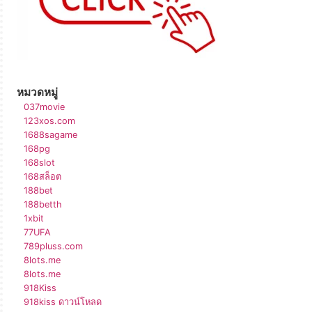
หมวดหมู่
037movie
123xos.com
1688sagame
168pg
168slot
168สล็อต
188bet
188betth
1xbit
77UFA
789pluss.com
8lots.me
8lots.me
918Kiss
918kiss ดาวน์โหลด