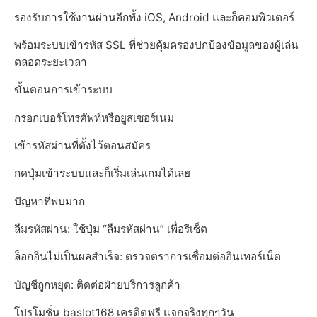
รองรับการใช้งานผ่านอีกทั้ง iOS, Android และก็คอมพิวเตอร์
พร้อมระบบเข้ารหัส SSL ที่ช่วยคุ้มครองปกป้องข้อมูลของผู้เล่น
ตลอดระยะเวลา
ขั้นตอนการเข้าระบบ
กรอกเบอร์โทรศัพท์หรือยูสเซอร์เนม
เข้ารหัสผ่านที่ตั้งไว้ตอนสมัคร
กดปุ่มเข้าระบบและก็เริ่มเล่นเกมได้เลย
ปัญหาที่พบมาก
ลืมรหัสผ่าน: ใช้ปุ่ม “ลืมรหัสผ่าน” เพื่อรีเซ็ต
ล็อกอินไม่เป็นผลสำเร็จ: ตรวจตราการเชื่อมต่ออินเทอร์เน็ต
บัญชีถูกหยุด: ติดต่อฝ่ายบริการลูกค้า
โปรโมชั่น baslot168 เครดิตฟรี แจกจริงทุกๆวัน