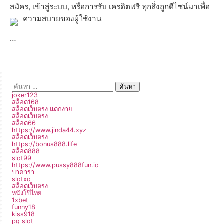
สมัคร, เข้าสู่ระบบ, หรือการรับ เครดิตฟรี ทุกสิ่งถูกดีไซน์มาเพื่อ
ความสบายของผู้ใช้งาน
…
joker123
สล็อต168
สล็อตเว็บตรง แตกง่าย
สล็อตเว็บตรง
สล็อต66
https://www.jinda44.xyz
สล็อตเว็บตรง
https://bonus888.life
สล็อต888
slot99
https://www.pussy888fun.io
บาคาร่า
slotxo
สล็อตเว็บตรง
หนังโป๊ไทย
1xbet
funny18
kiss918
pg slot