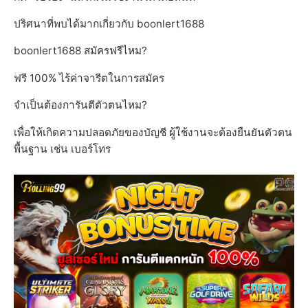
ปริศนาที่พบได้มากเกี่ยวกับ boonlert1688
boonlert1688 สมัครฟรีไหม?
ฟรี 100% ไร้ค่าจารีตในการสมัคร
จำเป็นต้องการันตีตัวตนไหม?
เพื่อให้เกิดความปลอดภัยของบัญชี ผู้ใช้งานจะต้องยืนยันตัวตน
พื้นฐาน เช่น เบอร์โทร