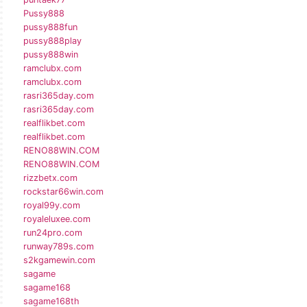
Pussy888
pussy888fun
pussy888play
pussy888win
ramclubx.com
ramclubx.com
rasri365day.com
rasri365day.com
realflikbet.com
realflikbet.com
RENO88WIN.COM
RENO88WIN.COM
rizzbetx.com
rockstar66win.com
royal99y.com
royaleluxee.com
run24pro.com
runway789s.com
s2kgamewin.com
sagame
sagame168
sagame168th