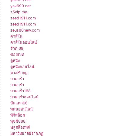
yak699.net
z5vip.me
zeed1911.com
zeed1911.com
zeus88new.com
คาสิโน
คาสิโนออนไลน์
จ๊วด 69
ซอยเบท
ดูหนัง
ดูหนังออนไลน์
ทางเข้าpg
บาคาร่า
บาคาร่า
บาคาร่า168
บาคาร่าออนไลน์
ปั่นแตก66
พนันออนไลน์
พีจีสล็อต
พุซซี่888
ฟลูสล็อตพีจี
มหาวิทยาลัยราชภัฏ