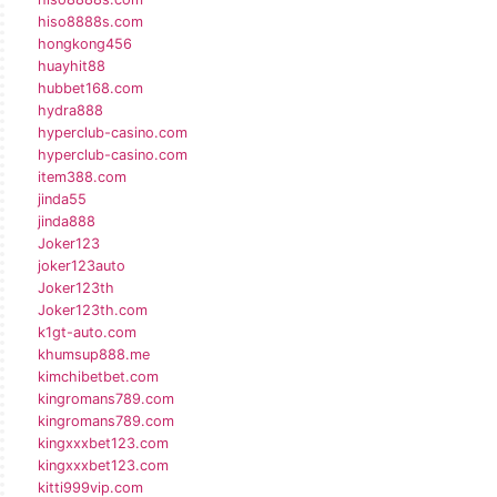
hiso8888s.com
hongkong456
huayhit88
hubbet168.com
hydra888
hyperclub-casino.com
hyperclub-casino.com
item388.com
jinda55
jinda888
Joker123
joker123auto
Joker123th
Joker123th.com
k1gt-auto.com
khumsup888.me
kimchibetbet.com
kingromans789.com
kingromans789.com
kingxxxbet123.com
kingxxxbet123.com
kitti999vip.com