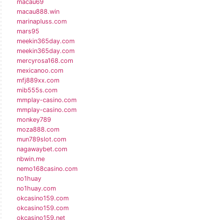
macau69
macau888.win
marinapluss.com
mars95
meekin365day.com
meekin365day.com
mercyrosa168.com
mexicanoo.com
mfj889xx.com
mib555s.com
mmplay-casino.com
mmplay-casino.com
monkey789
moza888.com
mun789slot.com
nagawaybet.com
nbwin.me
nemo168casino.com
no1huay
no1huay.com
okcasino159.com
okcasino159.com
okcasino159.net