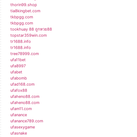
thorin99.shop
tia8kingbet.com
tkbpgg.com
tkbpgg.com
tookhuay 88 ถูกหวย88
topstar359win.com
tr1688.info
tr1688.info
tree78999.com
ufa11bet
ufa8997
ufabet
ufabomb
ufad168.com
ufafox88
ufaheno88.com
ufaheno88.com
ufam11.com
ufanance
ufanance789.com
ufasexygame
ufasnake