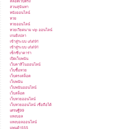
สล็อตเว็บตรง
สวนสุนันทา
หนังออนไลน์
หวย
หวยออนไลน์
หวยเวียดนาม vip ออนไลน์
เกมยิงปลา
เข้าสู่ระบบ ufa191
เข้าสู่ระบบ ufa191
เซ็กซี่บาคาร่า
เปิดเว็บพนัน
เว็บคาสิโนออนไลน์
เว็บซื้อหวย
เว็บตรงสล็อต
เว็บพนัน
เว็บพนันออนไลน์
เว็บสล็อต
เว็บหวยออนไลน์
เว็บหวยออนไลน์ เชื่อถือได้
เศรษฐี99
แทงบอล
แทงบอลออนไลน์
แพนด้า555