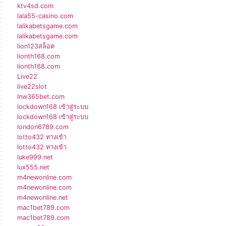
ktv4sd.com
lala55-casino.com
lalikabetsgame.com
lalikabetsgame.com
lion123สล็อต
lionth168.com
lionth168.com
Live22
live22slot
lnw365bet.com
lockdown168 เข้าสู่ระบบ
lockdown168 เข้าสู่ระบบ
london6789.com
lotto432 ทางเข้า
lotto432 ทางเข้า
luke999.net
lux555.net
m4newonline.com
m4newonline.com
m4newonline.net
mac1bet789.com
mac1bet789.com