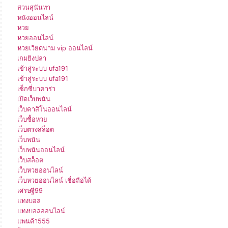
สวนสุนันทา
หนังออนไลน์
หวย
หวยออนไลน์
หวยเวียดนาม vip ออนไลน์
เกมยิงปลา
เข้าสู่ระบบ ufa191
เข้าสู่ระบบ ufa191
เซ็กซี่บาคาร่า
เปิดเว็บพนัน
เว็บคาสิโนออนไลน์
เว็บซื้อหวย
เว็บตรงสล็อต
เว็บพนัน
เว็บพนันออนไลน์
เว็บสล็อต
เว็บหวยออนไลน์
เว็บหวยออนไลน์ เชื่อถือได้
เศรษฐี99
แทงบอล
แทงบอลออนไลน์
แพนด้า555