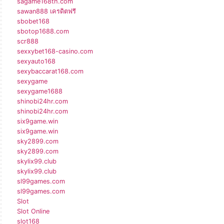
sagame168th.com
sawan888 เครดิตฟรี
sbobet168
sbotop1688.com
scr888
sexxybet168-casino.com
sexyauto168
sexybaccarat168.com
sexygame
sexygame1688
shinobi24hr.com
shinobi24hr.com
six9game.win
six9game.win
sky2899.com
sky2899.com
skylix99.club
skylix99.club
sl99games.com
sl99games.com
Slot
Slot Online
slot168