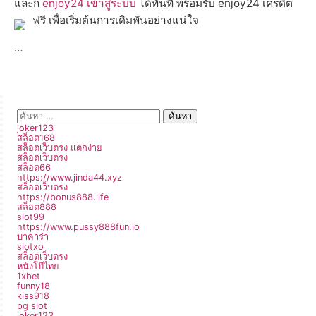
และก็
enjoy24 เข้าสู่ระบบ
ได้ทันที พร้อมรับ enjoy24 เครดิต
ฟรี เพื่อเริ่มต้นการเดิมพันอย่างแน่ใจ
…
joker123
สล็อต168
สล็อตเว็บตรง แตกง่าย
สล็อตเว็บตรง
สล็อต66
https://www.jinda44.xyz
สล็อตเว็บตรง
https://bonus888.life
สล็อต888
slot99
https://www.pussy888fun.io
บาคาร่า
slotxo
สล็อตเว็บตรง
หนังโป๊ไทย
1xbet
funny18
kiss918
pg slot
joker123