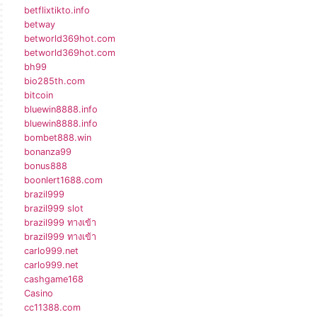
betflixtikto.info
betway
betworld369hot.com
betworld369hot.com
bh99
bio285th.com
bitcoin
bluewin8888.info
bluewin8888.info
bombet888.win
bonanza99
bonus888
boonlert1688.com
brazil999
brazil999 slot
brazil999 ทางเข้า
brazil999 ทางเข้า
carlo999.net
carlo999.net
cashgame168
Casino
cc11388.com