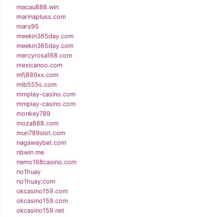
macau888.win
marinapluss.com
mars95
meekin365day.com
meekin365day.com
mercyrosa168.com
mexicanoo.com
mfj889xx.com
mib555s.com
mmplay-casino.com
mmplay-casino.com
monkey789
moza888.com
mun789slot.com
nagawaybet.com
nbwin.me
nemo168casino.com
no1huay
no1huay.com
okcasino159.com
okcasino159.com
okcasino159.net