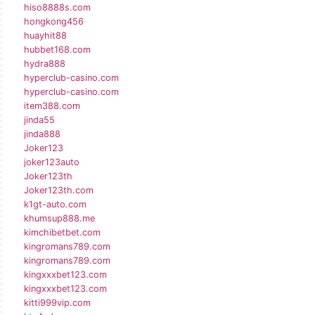
hiso8888s.com
hongkong456
huayhit88
hubbet168.com
hydra888
hyperclub-casino.com
hyperclub-casino.com
item388.com
jinda55
jinda888
Joker123
joker123auto
Joker123th
Joker123th.com
k1gt-auto.com
khumsup888.me
kimchibetbet.com
kingromans789.com
kingromans789.com
kingxxxbet123.com
kingxxxbet123.com
kitti999vip.com