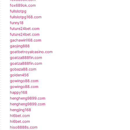
fox689ok.com
fullslotpg
fullslotpg168.com
funny18
future24bet.com
future24bet.com
gachawin168.com
gaojing888
goatbetroyalcasino.com
goatza888fin.com
goatza888fin.com
gobaza88.com
golden456
gowingo88.com
gowingo88.com
happy168
hengheng9899.com
hengheng9899.com
hengjing168
hi6bet.com
hi6bet.com
hiso8888s.com