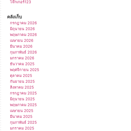
โจ๊กเกอร์123
คลังเก็บ
กรกฎาคม 2026
มิถุนายน 2026
พฤษภาคม 2026
เมษายน 2026
มีนาคม 2026
กุมภาพันธ์ 2026
มกราคม 2026
ธันวาคม 2025
พฤศจิกายน 2025
ตุลาคม 2025
กันยายน 2025
สิงหาคม 2025
กรกฎาคม 2025
มิถุนายน 2025
พฤษภาคม 2025
เมษายน 2025
มีนาคม 2025
กุมภาพันธ์ 2025
มกราคม 2025