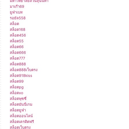
มหาวิทยาลัยสวนสุนันทา
มาเก๊า69
ยูฟ่าเบท
รอยัล558
สล็อต
สล็อต168
สล็อต456
สล็อต55
สล็อต66
สล็อต666
สล็อต777
สล็อต888
สล็อต888เว็บตรง
สล็อต918kiss
สล็อต99
สล็อตpg
สล็อตxo
สล็อตพุซซี่
สล็อตมันนี่เกม
สล็อตยูฟ่า
สล็อตออนไลน์
สล็อตเครดิตฟรี
สล็อตเว็บตรง