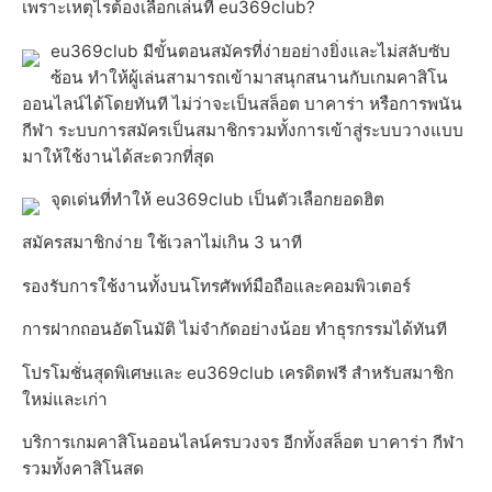
เพราะเหตุไรต้องเลือกเล่นที่ eu369club?
eu369club มีขั้นตอนสมัครที่ง่ายอย่างยิ่งและไม่สลับซับ
ซ้อน ทำให้ผู้เล่นสามารถเข้ามาสนุกสนานกับเกมคาสิโน
ออนไลน์ได้โดยทันที ไม่ว่าจะเป็นสล็อต บาคาร่า หรือการพนัน
กีฬา ระบบการสมัครเป็นสมาชิกรวมทั้งการเข้าสู่ระบบวางแบบ
มาให้ใช้งานได้สะดวกที่สุด
จุดเด่นที่ทำให้ eu369club เป็นตัวเลือกยอดฮิต
สมัครสมาชิกง่าย ใช้เวลาไม่เกิน 3 นาที
รองรับการใช้งานทั้งบนโทรศัพท์มือถือและคอมพิวเตอร์
การฝากถอนอัตโนมัติ ไม่จำกัดอย่างน้อย ทำธุรกรรมได้ทันที
โปรโมชั่นสุดพิเศษและ eu369club เครดิตฟรี สำหรับสมาชิก
ใหม่และเก่า
บริการเกมคาสิโนออนไลน์ครบวงจร อีกทั้งสล็อต บาคาร่า กีฬา
รวมทั้งคาสิโนสด