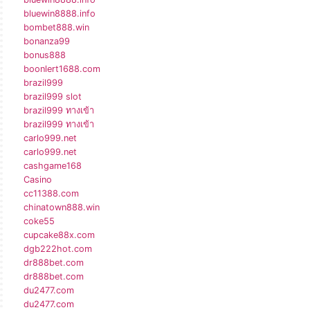
bluewin8888.info
bombet888.win
bonanza99
bonus888
boonlert1688.com
brazil999
brazil999 slot
brazil999 ทางเข้า
brazil999 ทางเข้า
carlo999.net
carlo999.net
cashgame168
Casino
cc11388.com
chinatown888.win
coke55
cupcake88x.com
dgb222hot.com
dr888bet.com
dr888bet.com
du2477.com
du2477.com