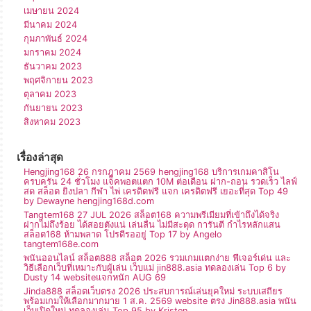
เมษายน 2024
มีนาคม 2024
กุมภาพันธ์ 2024
มกราคม 2024
ธันวาคม 2023
พฤศจิกายน 2023
ตุลาคม 2023
กันยายน 2023
สิงหาคม 2023
เรื่องล่าสุด
Hengjing168 26 กรกฎาคม 2569 hengjing168 บริการเกมคาสิโน
ครบครัน 24 ชั่วโมง แจ็คพอตแตก 10M ต่อเดือน ฝาก-ถอน รวดเร็ว ไลฟ์
สด สล็อต ยิงปลา กีฬา ไพ่ เครดิตฟรี แจก เครดิตฟรี เยอะที่สุด Top 49
by Dewayne hengjing168d.com
Tangtem168 27 JUL 2026 สล็อต168 ความพรีเมียมที่เข้าถึงได้จริง
ฝากไม่ถึงร้อย ได้สอยตังแน่ เล่นลื่น ไม่มีสะดุด การันตี กำไรหลักแสน
สล็อต168 ห้ามพลาด โปรดีรออยู่ Top 17 by Angelo
tangtem168e.com
พนันออนไลน์ สล็อต888 สล็อต 2026 รวมเกมแตกง่าย ฟีเจอร์เด่น และ
วิธีเลือกเว็บที่เหมาะกับผู้เล่น เว็บแม่ jin888.asia ทดลองเล่น Top 6 by
Dusty 14 websiteแจกหนัก AUG 69
Jinda888 สล็อตเว็บตรง 2026 ประสบการณ์เล่นยุคใหม่ ระบบเสถียร
พร้อมเกมให้เลือกมากมาย 1 ส.ค. 2569 website ตรง Jin888.asia พนัน
เว็บเปิดใหม่ ทดลองเล่น Top 95 by Kristen