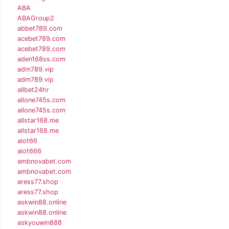
ABA
ABAGroup2
abbet789.com
acebet789.com
acebet789.com
aden168ss.com
adm789.vip
adm789.vip
allbet24hr
allone745s.com
allone745s.com
allstar168.me
allstar168.me
alot66
alot666
ambnovabet.com
ambnovabet.com
aress77.shop
aress77.shop
askwin88.online
askwin88.online
askyouwin888