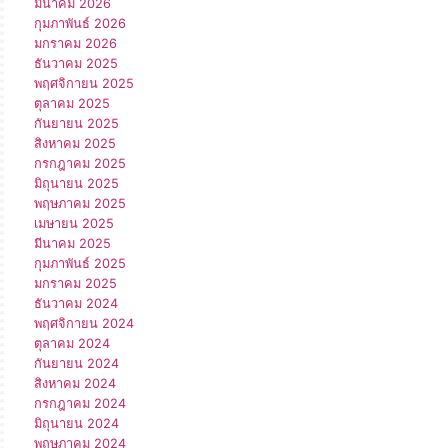
มีนาคม 2026
กุมภาพันธ์ 2026
มกราคม 2026
ธันวาคม 2025
พฤศจิกายน 2025
ตุลาคม 2025
กันยายน 2025
สิงหาคม 2025
กรกฎาคม 2025
มิถุนายน 2025
พฤษภาคม 2025
เมษายน 2025
มีนาคม 2025
กุมภาพันธ์ 2025
มกราคม 2025
ธันวาคม 2024
พฤศจิกายน 2024
ตุลาคม 2024
กันยายน 2024
สิงหาคม 2024
กรกฎาคม 2024
มิถุนายน 2024
พฤษภาคม 2024