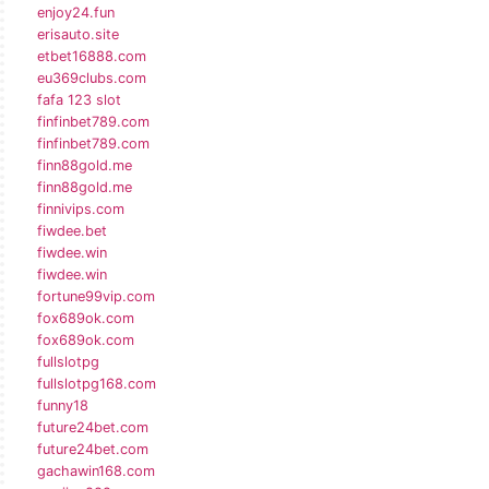
enjoy24.fun
erisauto.site
etbet16888.com
eu369clubs.com
fafa 123 slot
finfinbet789.com
finfinbet789.com
finn88gold.me
finn88gold.me
finnivips.com
fiwdee.bet
fiwdee.win
fiwdee.win
fortune99vip.com
fox689ok.com
fox689ok.com
fullslotpg
fullslotpg168.com
funny18
future24bet.com
future24bet.com
gachawin168.com