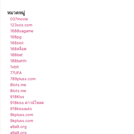
หมวดหมู่
037movie
123xos.com
1688sagame
168pg
168slot
168สล็อต
188bet
188betth
1xbit
77UFA
789pluss.com
8lots.me
8lots.me
918Kiss
918kiss ดาวน์โหลด
918kissauto
9kpluss.com
9kpluss.com
a9a9.org
a9a9.org