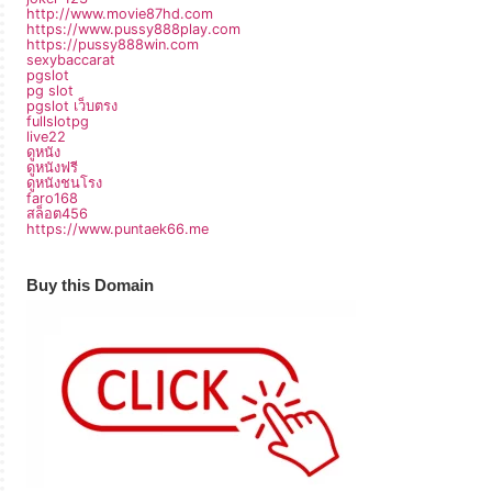
http://www.movie87hd.com
https://www.pussy888play.com
https://pussy888win.com
sexybaccarat
pgslot
pg slot
pgslot เว็บตรง
fullslotpg
live22
ดูหนัง
ดูหนังฟรี
ดูหนังชนโรง
faro168
สล็อต456
https://www.puntaek66.me
Buy this Domain