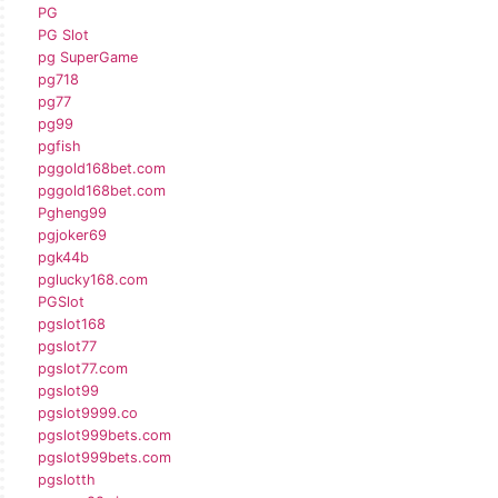
PG
PG Slot
pg SuperGame
pg718
pg77
pg99
pgfish
pggold168bet.com
pggold168bet.com
Pgheng99
pgjoker69
pgk44b
pglucky168.com
PGSlot
pgslot168
pgslot77
pgslot77.com
pgslot99
pgslot9999.co
pgslot999bets.com
pgslot999bets.com
pgslotth