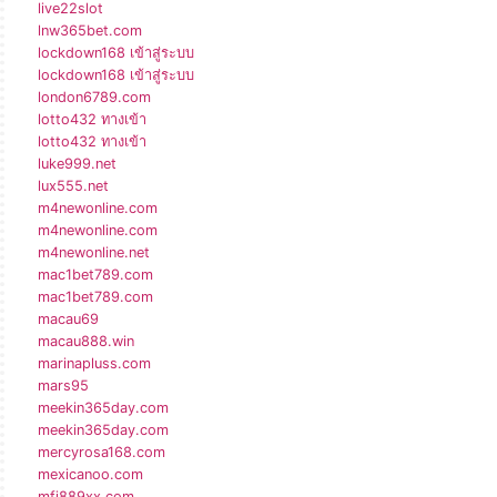
live22slot
lnw365bet.com
lockdown168 เข้าสู่ระบบ
lockdown168 เข้าสู่ระบบ
london6789.com
lotto432 ทางเข้า
lotto432 ทางเข้า
luke999.net
lux555.net
m4newonline.com
m4newonline.com
m4newonline.net
mac1bet789.com
mac1bet789.com
macau69
macau888.win
marinapluss.com
mars95
meekin365day.com
meekin365day.com
mercyrosa168.com
mexicanoo.com
mfj889xx.com