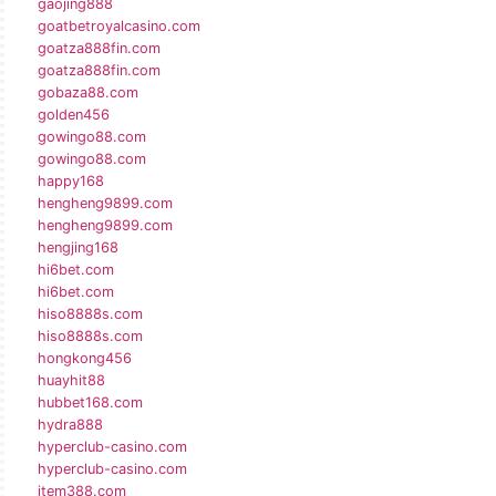
gaojing888
goatbetroyalcasino.com
goatza888fin.com
goatza888fin.com
gobaza88.com
golden456
gowingo88.com
gowingo88.com
happy168
hengheng9899.com
hengheng9899.com
hengjing168
hi6bet.com
hi6bet.com
hiso8888s.com
hiso8888s.com
hongkong456
huayhit88
hubbet168.com
hydra888
hyperclub-casino.com
hyperclub-casino.com
item388.com