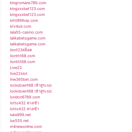
kingromans789.com
kingxxxbet123.com
kingxxxbet123.com
kitti999vip.com
ktv4sd.com
lala55-casino.com
lalikabetsgame.com
lalikabetsgame.com
lion123สล็อต
lionth168.com
lionth168.com
Live22
live22slot
lnw365bet.com
lockdown168 เข้าสู่ระบบ
lockdown168 เข้าสู่ระบบ
london6789.com
lotto432 ทางเข้า
lotto432 ทางเข้า
luke999.net
lux555.net
m4newonline.com