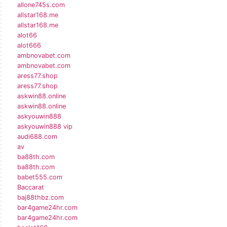
allone745s.com
allstar168.me
allstar168.me
alot66
alot666
ambnovabet.com
ambnovabet.com
aress77.shop
aress77.shop
askwin88.online
askwin88.online
askyouwin888
askyouwin888 vip
audi688.com
av
ba88th.com
ba88th.com
babet555.com
Baccarat
baj88thbz.com
bar4game24hr.com
bar4game24hr.com