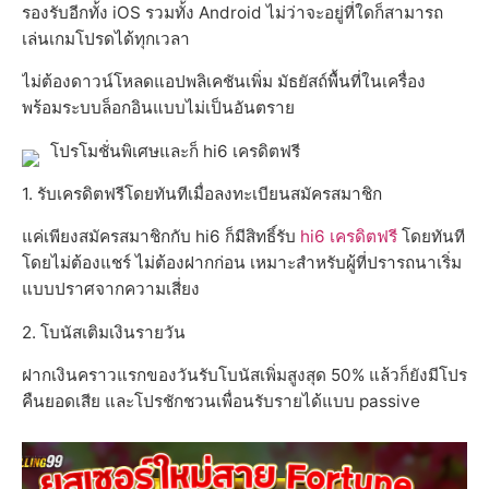
รองรับอีกทั้ง iOS รวมทั้ง Android ไม่ว่าจะอยู่ที่ใดก็สามารถ
เล่นเกมโปรดได้ทุกเวลา
ไม่ต้องดาวน์โหลดแอปพลิเคชันเพิ่ม มัธยัสถ์พื้นที่ในเครื่อง
พร้อมระบบล็อกอินแบบไม่เป็นอันตราย
โปรโมชั่นพิเศษและก็ hi6 เครดิตฟรี
1. รับเครดิตฟรีโดยทันทีเมื่อลงทะเบียนสมัครสมาชิก
แค่เพียงสมัครสมาชิกกับ hi6 ก็มีสิทธิ์รับ
hi6 เครดิตฟรี
โดยทันที
โดยไม่ต้องแชร์ ไม่ต้องฝากก่อน เหมาะสำหรับผู้ที่ปรารถนาเริ่ม
แบบปราศจากความเสี่ยง
2. โบนัสเติมเงินรายวัน
ฝากเงินคราวแรกของวันรับโบนัสเพิ่มสูงสุด 50% แล้วก็ยังมีโปร
คืนยอดเสีย และโปรชักชวนเพื่อนรับรายได้แบบ passive