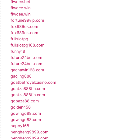
fiwdee.bet
fiwdee.win
fiwdee.win
fortune99vip.com
fox689ok.com
fox689ok.com
fullslotpg
fullslotpg168.com
funny18
future24bet.com
future24bet.com
gachawin168.com
gaojing888
goatbetroyalcasino.com
goatza888fin.com
goatza888fin.com
gobaza88.com
golden456
gowingo88.com
gowingo88.com
happy168
hengheng9899.com
hengheng9899.com