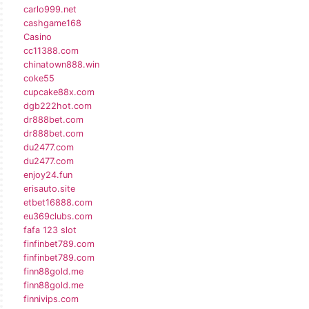
carlo999.net
cashgame168
Casino
cc11388.com
chinatown888.win
coke55
cupcake88x.com
dgb222hot.com
dr888bet.com
dr888bet.com
du2477.com
du2477.com
enjoy24.fun
erisauto.site
etbet16888.com
eu369clubs.com
fafa 123 slot
finfinbet789.com
finfinbet789.com
finn88gold.me
finn88gold.me
finnivips.com