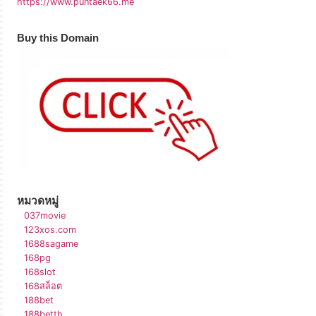
https://www.puntaek66.me
Buy this Domain
หมวดหมู่
037movie
123xos.com
1688sagame
168pg
168slot
168สล็อต
188bet
188betth