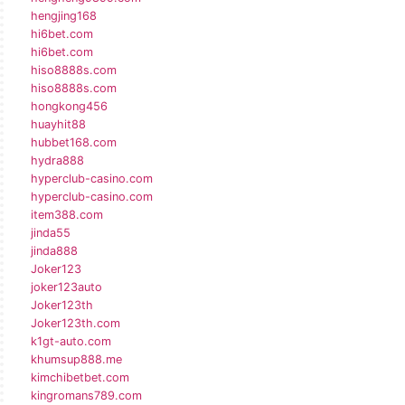
hengjing168
hi6bet.com
hi6bet.com
hiso8888s.com
hiso8888s.com
hongkong456
huayhit88
hubbet168.com
hydra888
hyperclub-casino.com
hyperclub-casino.com
item388.com
jinda55
jinda888
Joker123
joker123auto
Joker123th
Joker123th.com
k1gt-auto.com
khumsup888.me
kimchibetbet.com
kingromans789.com