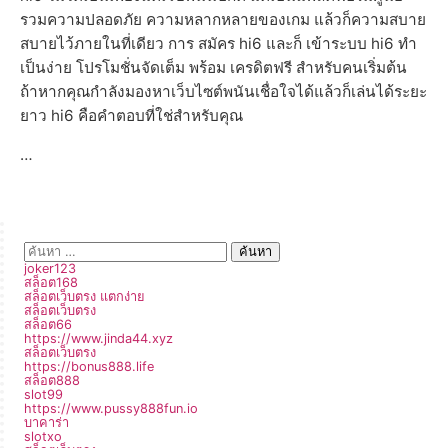
รวมความปลอดภัย ความหลากหลายของเกม แล้วก็ความสบาย
สบายไว้ภายในที่เดียว การ สมัคร hi6 และก็ เข้าระบบ hi6 ทำ
เป็นง่าย โปรโมชั่นจัดเต็ม พร้อม เครดิตฟรี สำหรับคนเริ่มต้น
ถ้าหากคุณกำลังมองหาเว็บไซต์พนันเชื่อใจได้แล้วก็เล่นได้ระยะ
ยาว hi6 คือคำตอบที่ใช่สำหรับคุณ
…
joker123
สล็อต168
สล็อตเว็บตรง แตกง่าย
สล็อตเว็บตรง
สล็อต66
https://www.jinda44.xyz
สล็อตเว็บตรง
https://bonus888.life
สล็อต888
slot99
https://www.pussy888fun.io
บาคาร่า
slotxo