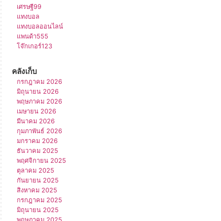
เศรษฐี99
แทงบอล
แทงบอลออนไลน์
แพนด้า555
โจ๊กเกอร์123
คลังเก็บ
กรกฎาคม 2026
มิถุนายน 2026
พฤษภาคม 2026
เมษายน 2026
มีนาคม 2026
กุมภาพันธ์ 2026
มกราคม 2026
ธันวาคม 2025
พฤศจิกายน 2025
ตุลาคม 2025
กันยายน 2025
สิงหาคม 2025
กรกฎาคม 2025
มิถุนายน 2025
พฤษภาคม 2025