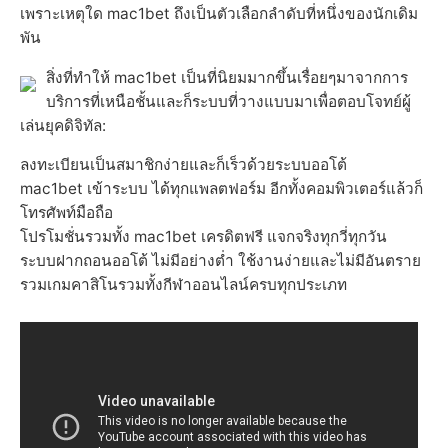
เพราะเหตุใด mac1bet ถึงเป็นตัวเลือกลำดับที่หนึ่งของนักเดิม
พัน
สิ่งที่ทำให้ mac1bet เป็นที่นิยมมากขึ้นเรื่อยๆมาจากการ
บริการที่เหนือชั้นและก็ระบบที่วางแบบมาเพื่อตอบโจทย์ผู้
เล่นยุคดิจิทัล:
ลงทะเบียนเป็นสมาชิกง่ายและก็เร็วด้วยระบบออโต้
mac1bet เข้าระบบ ได้ทุกแพลตฟอร์ม อีกทั้งคอมพิวเตอร์แล้วก็
โทรศัพท์มือถือ
โปรโมชั่นรวมทั้ง mac1bet เครดิตฟรี แจกจริงทุกวี่ทุกวัน
ระบบฝากถอนออโต้ ไม่มีอย่างต่ำ ใช้งานง่ายและไม่มีอันตราย
รวมเกมคาสิโนรวมทั้งกีฬาออนไลน์ครบทุกประเภท