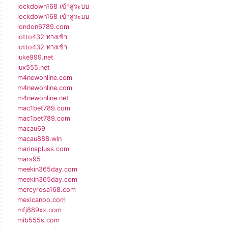
lockdown168 เข้าสู่ระบบ
lockdown168 เข้าสู่ระบบ
london6789.com
lotto432 ทางเข้า
lotto432 ทางเข้า
luke999.net
lux555.net
m4newonline.com
m4newonline.com
m4newonline.net
mac1bet789.com
mac1bet789.com
macau69
macau888.win
marinapluss.com
mars95
meekin365day.com
meekin365day.com
mercyrosa168.com
mexicanoo.com
mfj889xx.com
mib555s.com