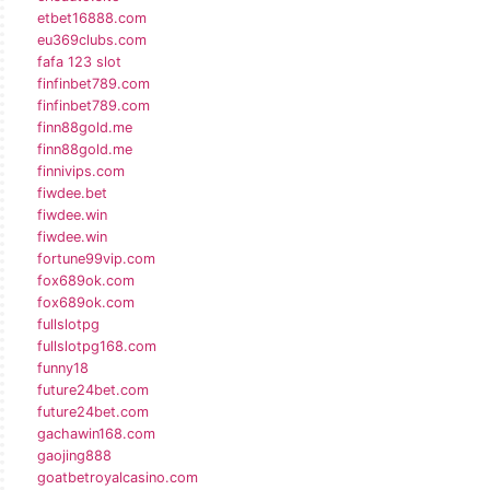
etbet16888.com
eu369clubs.com
fafa 123 slot
finfinbet789.com
finfinbet789.com
finn88gold.me
finn88gold.me
finnivips.com
fiwdee.bet
fiwdee.win
fiwdee.win
fortune99vip.com
fox689ok.com
fox689ok.com
fullslotpg
fullslotpg168.com
funny18
future24bet.com
future24bet.com
gachawin168.com
gaojing888
goatbetroyalcasino.com