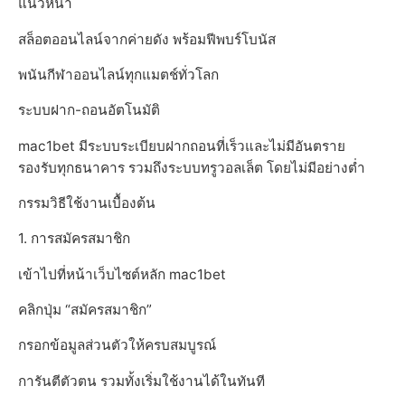
แนวหน้า
สล็อตออนไลน์จากค่ายดัง พร้อมฟีพบร์โบนัส
พนันกีฬาออนไลน์ทุกแมตช์ทั่วโลก
ระบบฝาก-ถอนอัตโนมัติ
mac1bet มีระบบระเบียบฝากถอนที่เร็วและไม่มีอันตราย
รองรับทุกธนาคาร รวมถึงระบบทรูวอลเล็ต โดยไม่มีอย่างต่ำ
กรรมวิธีใช้งานเบื้องต้น
1. การสมัครสมาชิก
เข้าไปที่หน้าเว็บไซต์หลัก mac1bet
คลิกปุ่ม “สมัครสมาชิก”
กรอกข้อมูลส่วนตัวให้ครบสมบูรณ์
การันตีตัวตน รวมทั้งเริ่มใช้งานได้ในทันที