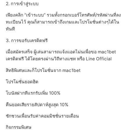
2. การเข้าสู่ระบบ
เพียงคลิก “เข้าระบบ” รวมทั้งกรอกเบอร์โทรศัพท์/รหัสผ่านที่ลง
ทะเบียนไว้ คุณก็สามารถเข้าถึงเกมและโปรโมชั่นต่างๆได้ใน
ทันที
3. การขอรับเครดิตฟรี
เมื่อสมัครเสร็จ ผู้เล่นสามารถแจ้งแอดไม่นเพื่อขอ mac1bet
เครดิตฟรี ได้โดยตรงผ่านวิถีทางแชท หรือ Line Official
สิทธิพิเศษและก็โปรโมชั่นจาก mac1bet
โปรโมชั่นยอดฮิต
โบนัสฝากทีแรกรับเพิ่ม 100%
คืนยอดเสียรายสัปดาห์สูงสุด 10%
ชักชวนเพื่อนรับค่าคอมมิชชั่นรายเดือน
กิจกรรมพิเศษ