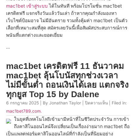
mac1bet เข้าสู่ระบบ
ได้ในทันที พร้อมโปรโมชั่น mac1bet
เครดิตฟรี แจกจริงวันแล้ววันเล่า ถ้าหากคุณกำลังมองหา
เว็บไซต์ป้อมอาจ ไม่มีอันตราย รวมทั้งคุ้มค่า mac1bet เป็นตัว
เลือกที่เหมาะสมที่สุด สมัครเลยวันนี้เพื่อสัมผัสประสบการณ์การ
พนันที่แตกต่างและยอดเยี่ยม
…
mac1bet เครดิตฟรี 11 ธันวาคม
mac1bet ลุ้นโบนัสทุกช่วงเวลา
ไม่มีขั้นต่ำ ถอนเงินได้เลย แตกจริง
ทุกยูส Top 15 by Dalene
6 กรกฎาคม 2025 | By Jonathan Taylor |
ปิดความเห็น
| Filed in:
mac1bet789.com
.
ในยุคที่เทคโนโลยีเข้ามามีหน้าที่ในชีวิตประจำวัน การเข้า
ถึงคาสิโนออนไลน์จึงเปลี่ยนเป็นเรื่องง่ายมาก mac1bet ถือ
เป็นแพลตฟอร์มคาสิโนออนไลน์ที่กำลังเป็นที่นิยมอย่าง