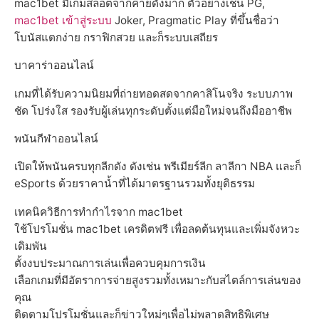
mac1bet มีเกมสล็อตจากค่ายดังมาก ตัวอย่างเช่น PG,
mac1bet เข้าสู่ระบบ
Joker, Pragmatic Play ที่ขึ้นชื่อว่า
โบนัสแตกง่าย กราฟิกสวย และก็ระบบเสถียร
บาคาร่าออนไลน์
เกมที่ได้รับความนิยมที่ถ่ายทอดสดจากคาสิโนจริง ระบบภาพ
ชัด โปร่งใส รองรับผู้เล่นทุกระดับตั้งแต่มือใหม่จนถึงมืออาชีพ
พนันกีฬาออนไลน์
เปิดให้พนันครบทุกลีกดัง ดังเช่น พรีเมียร์ลีก ลาลีกา NBA และก็
eSports ด้วยราคาน้ำที่ได้มาตรฐานรวมทั้งยุติธรรม
เทคนิควิธีการทำกำไรจาก mac1bet
ใช้โปรโมชั่น mac1bet เครดิตฟรี เพื่อลดต้นทุนและเพิ่มจังหวะ
เดิมพัน
ตั้งงบประมาณการเล่นเพื่อควบคุมการเงิน
เลือกเกมที่มีอัตราการจ่ายสูงรวมทั้งเหมาะกับสไตล์การเล่นของ
คุณ
ติดตามโปรโมชั่นและก็ข่าวใหม่ๆเพื่อไม่พลาดสิทธิพิเศษ