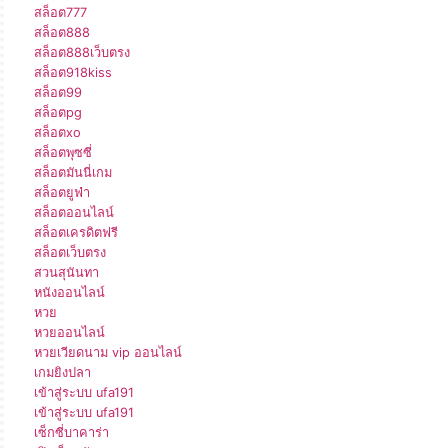
สล็อต777
สล็อต888
สล็อต888เว็บตรง
สล็อต918kiss
สล็อต99
สล็อตpg
สล็อตxo
สล็อตพุซซี่
สล็อตมันนี่เกม
สล็อตยูฟ่า
สล็อตออนไลน์
สล็อตเครดิตฟรี
สล็อตเว็บตรง
สวนสุนันทา
หนังออนไลน์
หวย
หวยออนไลน์
หวยเวียดนาม vip ออนไลน์
เกมยิงปลา
เข้าสู่ระบบ ufa191
เข้าสู่ระบบ ufa191
เซ็กซี่บาคาร่า