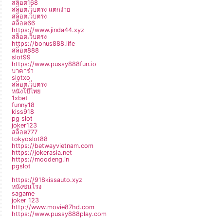
สล็อต168
สล็อตเว็บตรง แตกง่าย
สล็อตเว็บตรง
สล็อต66
https://www.jinda44.xyz
สล็อตเว็บตรง
https://bonus888.life
สล็อต888
slot99
https://www.pussy888fun.io
บาคาร่า
slotxo
สล็อตเว็บตรง
หนังโป๊ไทย
1xbet
funny18
kiss918
pg slot
joker123
สล็อต777
tokyoslot88
https://betwayvietnam.com
https://jokerasia.net
https://moodeng.in
pgslot
https://918kissauto.xyz
หนังชนโรง
sagame
joker 123
http://www.movie87hd.com
https://www.pussy888play.com