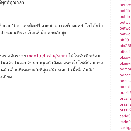
ทุกที่ทุกเวลา
betbo
betflix
betflix
betwa
รใช้ mac1bet เครดิตฟรี และสามารถสร้างผลกำไรได้จริง
betwo
บฝากถอนที่รวดเร็วแล้วก็ปลอดภัยสูง
betwo
bh99
bio28
bitcoi
งจร สมัครง่าย
mac1bet เข้าสู่ระบบ
ได้ในทันที พร้อม
bluewi
วันแล้ววันเล่า ถ้าหากคุณกำลังมองหาเว็บไซต์ป้อมอาจ
bluewi
ตัวเลือกที่เหมาะสมที่สุด สมัครเลยวันนี้เพื่อสัมผัส
bombe
bonan
เยี่ยม
bonus
boonl
brazil
brazil
brazil
brazil
carlo9
carlo9
cashg