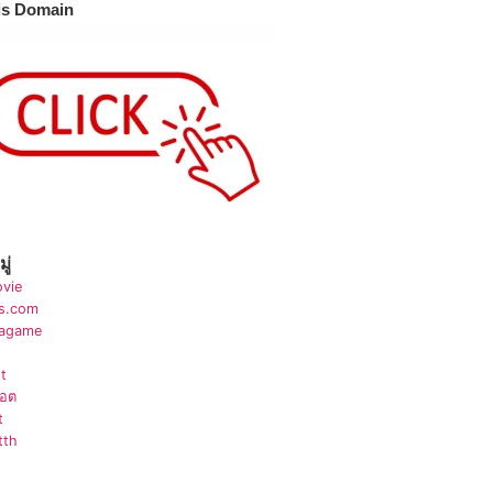
is Domain
ู่
vie
s.com
agame
t
็อต
t
tth