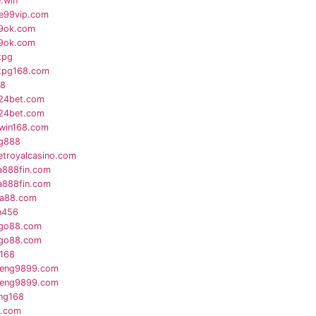
.win
ne99vip.com
9ok.com
9ok.com
otpg
otpg168.com
18
e24bet.com
e24bet.com
win168.com
ng888
etroyalcasino.com
a888fin.com
a888fin.com
a88.com
n456
go88.com
go88.com
168
eng9899.com
eng9899.com
ing168
t.com