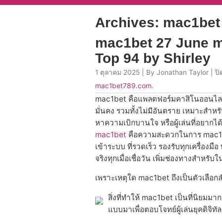
Archives: mac1bet เ
mac1bet 27 June ma
Top 94 by Shirley
1 ตุลาคม 2025 | By Jonathan Taylor |
ป
mac1bet789.com
.
mac1bet คือแพลตฟอร์มคาสิโนออนไลน์
มั่นคง รวมทั้งไม่มีอันตราย เหมาะสำหรับ
หาความเบิกบานใจ หรือผู้เล่นที่อยากไ
mac1bet
คือความสะดวกในการ mac1bet
เข้าระบบ ที่รวดเร็ว รองรับทุกเครื่องมื
จริงทุกเมื่อเชื่อวัน เพิ่มช่องทางสำหรับใ
เพราะเหตุใด mac1bet ถึงเป็นตัวเลือกลำ
สิ่งที่ทำให้ mac1bet เป็นที่นิยมมา
แบบมาเพื่อตอบโจทย์ผู้เล่นยุคดิจิทัล