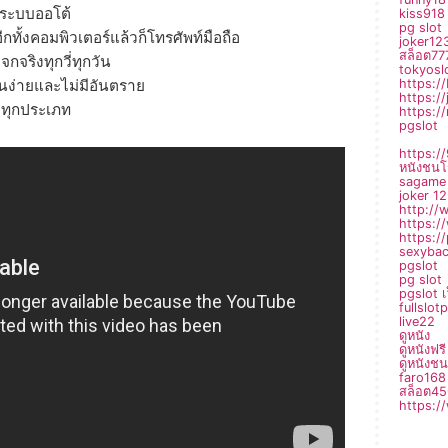
ยระบบออโต้
kiss918
pg slot
ทั้งคอมพิวเตอร์แล้วก็โทรศัพท์มือถือ
joker12
สล็อต77
กจริงทุกวี่ทุกวัน
tokyosl
https:/
นง่ายและไม่มีอันตราย
https://
บทุกประเภท
https:/
pgslot
https:/
หนังชนโ
sagame
joker 1
http:/
https:/
https:/
sexybac
pgslot
pg slot
pgslot เ
fullslot
live22
ดูหนัง
ดูหนังฟรี
ดูหนังช
faro168
สล็อต45
https:/