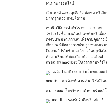
พนันกีฬาออนไลน์
เปิดให้พนันครบทุกลีกดัง ดังเช่น พรีเมี
มาตรฐานรวมทั้งยุติธรรม
เทคนิควิธีการทำกำไรจาก mac1bet
ใช้โปรโมชั่น mac1bet เครดิตฟรี เพื่อล
ตั้งงบประมาณการเล่นเพื่อควบคุมการเง
เลือกเกมที่มีอัตราการจ่ายสูงรวมทั้งเ
ติดตามโปรโมชั่นและก็ข่าวใหม่ๆเพื่อไม
คำถามที่พบได้บ่อยเกี่ยวกับ mac1bet
การสมัคร mac1bet ใช้เวลานานหรือไม
ไม่ถึง 1 นาที เพราะว่าเป็นระบบออโ
mac1bet เครดิตฟรี ถอนเงินจริงได้ไห
สามารถถอนได้จริง หากทำตามข้อแม้โ
mac1bet รองรับมือถือหรือเปล่า?