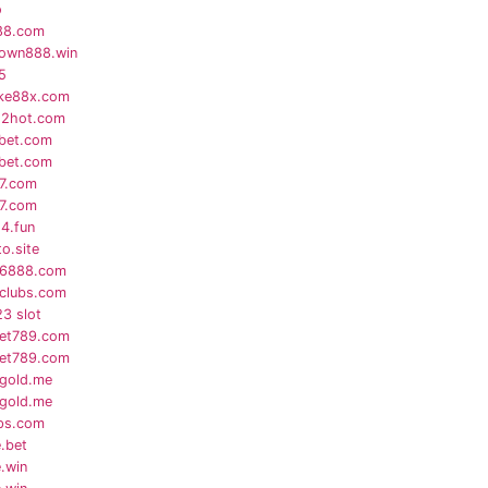
o
88.com
town888.win
5
ke88x.com
2hot.com
bet.com
bet.com
7.com
7.com
4.fun
to.site
16888.com
clubs.com
23 slot
bet789.com
bet789.com
8gold.me
8gold.me
ips.com
.bet
.win