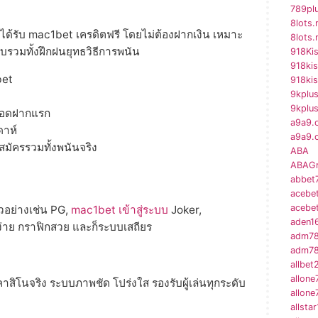
789pl
8lots
ได้รับ mac1bet เครดิตฟรี โดยไม่ต้องฝากเงิน เหมาะ
8lots
บรวมทั้งฝึกฝนยุทธวิธีการพนัน
918Ki
918ki
bet
918ki
9kplu
9kplu
งยอดฝากแรก
a9a9.
ดาห์
a9a9.
ยสมัครรวมทั้งพนันจริง
ABA
ABAG
abbet
acebe
acebe
วอย่างเช่น PG,
mac1bet เข้าสู่ระบบ
Joker,
aden1
กง่าย กราฟิกสวย และก็ระบบเสถียร
adm78
adm78
allbet
allon
าสิโนจริง ระบบภาพชัด โปร่งใส รองรับผู้เล่นทุกระดับ
allon
allsta