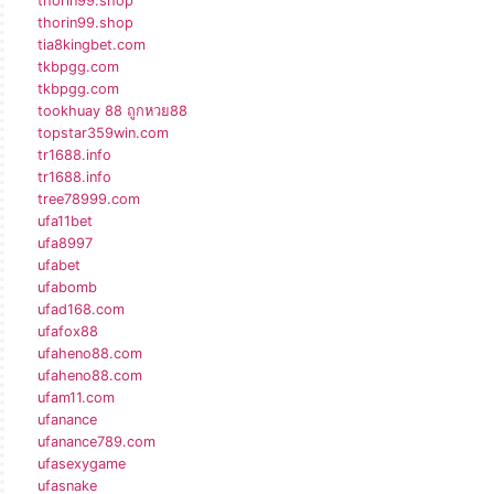
thorin99.shop
thorin99.shop
tia8kingbet.com
tkbpgg.com
tkbpgg.com
tookhuay 88 ถูกหวย88
topstar359win.com
tr1688.info
tr1688.info
tree78999.com
ufa11bet
ufa8997
ufabet
ufabomb
ufad168.com
ufafox88
ufaheno88.com
ufaheno88.com
ufam11.com
ufanance
ufanance789.com
ufasexygame
ufasnake