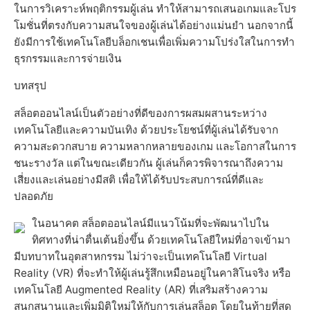
ในการวิเคราะห์พฤติกรรมผู้เล่น ทำให้สามารถเสนอเกมและโปร
โมชั่นที่ตรงกับความสนใจของผู้เล่นได้อย่างแม่นยำ นอกจากนี้
ยังมีการใช้เทคโนโลยีบล็อกเชนเพื่อเพิ่มความโปร่งใสในการทำ
ธุรกรรมและการจ่ายเงิน
บทสรุป
สล็อตออนไลน์เป็นตัวอย่างที่ดีของการผสมผสานระหว่าง
เทคโนโลยีและความบันเทิง ด้วยประโยชน์ที่ผู้เล่นได้รับจาก
ความสะดวกสบาย ความหลากหลายของเกม และโอกาสในการ
ชนะรางวัล แต่ในขณะเดียวกัน ผู้เล่นก็ควรพิจารณาถึงความ
เสี่ยงและเล่นอย่างมีสติ เพื่อให้ได้รับประสบการณ์ที่ดีและ
ปลอดภัย
ในอนาคต สล็อตออนไลน์มีแนวโน้มที่จะพัฒนาไปใน
ทิศทางที่น่าตื่นเต้นยิ่งขึ้น ด้วยเทคโนโลยีใหม่ที่อาจเข้ามา
มีบทบาทในอุตสาหกรรม ไม่ว่าจะเป็นเทคโนโลยี Virtual
Reality (VR) ที่จะทำให้ผู้เล่นรู้สึกเหมือนอยู่ในคาสิโนจริง หรือ
เทคโนโลยี Augmented Reality (AR) ที่เสริมสร้างความ
สนุกสนานและเพิ่มมิติใหม่ให้กับการเล่นสล็อต โดยในท้ายที่สุด