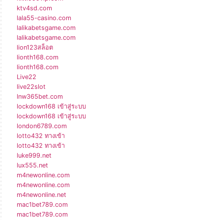
ktv4sd.com
lala55-casino.com
lalikabetsgame.com
lalikabetsgame.com
lion123สล็อต
lionth168.com
lionth168.com
Live22
live22slot
lnw365bet.com
lockdown168 เข้าสู่ระบบ
lockdown168 เข้าสู่ระบบ
london6789.com
lotto432 ทางเข้า
lotto432 ทางเข้า
luke999.net
lux555.net
m4newonline.com
m4newonline.com
m4newonline.net
mac1bet789.com
mac1bet789.com