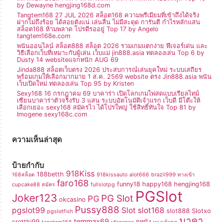
by Dewayne hengjing168d.com
Tangtem168 27 JUL 2026 สล็อต168 ความพรีเมียมที่เข้าถึงได้จริง
ฝากไม่ถึงร้อย ได้สอยตังแน่ เล่นลื่น ไม่มีสะดุด การันตี กำไรหลักแสน
สล็อต168 ห้ามพลาด โปรดีรออยู่ Top 17 by Angelo
tangtem168e.com
พนันออนไลน์ สล็อต888 สล็อต 2026 รวมเกมแตกง่าย ฟีเจอร์เด่น และ
วิธีเลือกเว็บที่เหมาะกับผู้เล่น เว็บแม่ jin888.asia ทดลองเล่น Top 6 by
Dusty 14 websiteแจกหนัก AUG 69
Jinda888 สล็อตเว็บตรง 2026 ประสบการณ์เล่นยุคใหม่ ระบบเสถียร
พร้อมเกมให้เลือกมากมาย 1 ส.ค. 2569 website ตรง Jin888.asia พนัน
เว็บเปิดใหม่ ทดลองเล่น Top 95 by Kristen
Sexy168 16 กรกฎาคม 69 บาคาร่า เปิดโลกเกมไพ่สดแบบเรียลไทม์
เซียนบาคาร่าตัวจริงรับ 3 แสน ระบบอัตโนมัติเจ้าแรก เว็บดี มีโต๊ะให้
เลือกเยอะ sexy168 สมัครไว ได้โปรใหญ่ ใช้สิทธิ์ทันใจ Top 81 by
Imogene sexy168c.com
ความเห็นล่าสุด
ป้ายกำกับ
918Kiss
188betth
168สล็อต
918kissauto
alot666
brazil999 ทางเข้า
faro168
funny18
happy168
hengjing168
cupcake88 สมัคร
fullslotpg
PGSlot
Joker123
PG Slot
PG
okcasino
Pussy888
pgslot99
Slot
slot168
slot888
Slotxo
pgslotfish
บาคา
temmax69
sretthi99
ดูหนัง