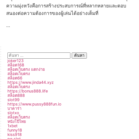
ความมุ่งหวังคือการสร้างประสบการณ์ที่หลากหลายและตอบ
สนองต่อความต้องการของผู้เล่นได้อย่างเต็มที่
…
joker123
สล็อต168
สล็อตเว็บตรง แตกง่าย
สล็อตเว็บตรง
สล็อต66
https://www.jinda44.xyz
สล็อตเว็บตรง
https://bonus888.life
สล็อต888
slot99
https://www.pussy888fun.io
บาคาร่า
slotxo
สล็อตเว็บตรง
หนังโป๊ไทย
1xbet
funny18
kiss918
pg slot