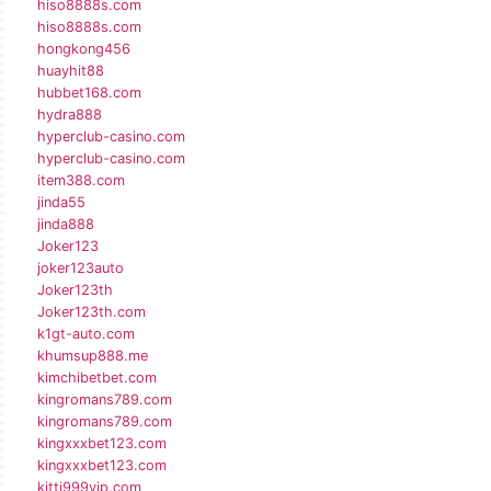
hiso8888s.com
hiso8888s.com
hongkong456
huayhit88
hubbet168.com
hydra888
hyperclub-casino.com
hyperclub-casino.com
item388.com
jinda55
jinda888
Joker123
joker123auto
Joker123th
Joker123th.com
k1gt-auto.com
khumsup888.me
kimchibetbet.com
kingromans789.com
kingromans789.com
kingxxxbet123.com
kingxxxbet123.com
kitti999vip.com