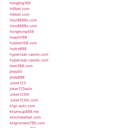
hengjing168
hi6bet.com
hi6bet.com
hiso8888s.com
hiso8888s.com
hongkong456
huayhit88
hubbet168.com
hydra888
hyperclub-casino.com
hyperclub-casino.com
item388.com
jinda55
jinda888
Joker123
joker123auto
Joker123th
Joker123th.com
k1gt-auto.com
khumsup888.me
kimchibetbet.com
kingromans789.com