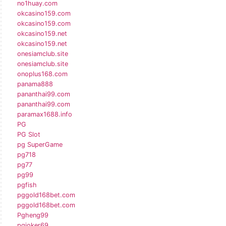
no1huay.com
okcasino159.com
okcasino159.com
okcasino159.net
okcasino159.net
onesiamclub.site
onesiamclub.site
onoplus168.com
panama888
pananthai99.com
pananthai99.com
paramax1688.info
PG
PG Slot
pg SuperGame
pg718
pg77
pg99
pgfish
pggold168bet.com
pggold168bet.com
Pgheng99
pgjoker69