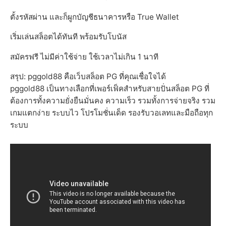
ตั้งรหัสผ่าน และก็ผูกบัญชีธนาคารหรือ True Wallet
เริ่มเล่นสล็อตได้ทันที พร้อมรับโบนัส
สมัครฟรี ไม่มีค่าใช้จ่าย ใช้เวลาไม่เกิน 1 นาที
สรุป: pggold88 คือเว็บสล็อต PG ที่คุณเชื่อใจได้
pggold88 เป็นทางเลือกที่เพอร์เฟ็คสำหรับสายปั่นสล็อต PG ที่
ต้องการทั้งความยั่งยืนมั่นคง ความเร็ว รวมทั้งการจ่ายจริง รวม
เกมแตกง่าย ระบบไว โปรโมชั่นเด็ด รองรับวอเลทและมือถือทุก
ระบบ