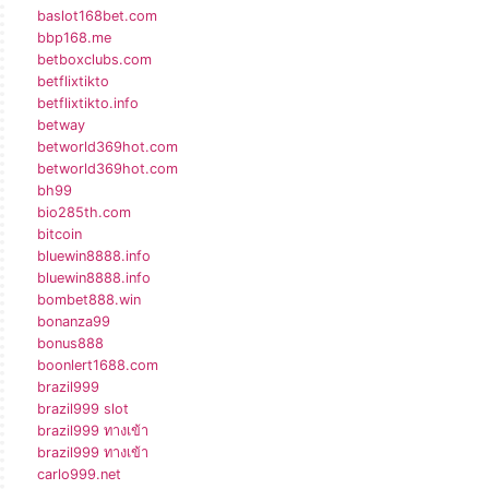
baslot168bet.com
bbp168.me
betboxclubs.com
betflixtikto
betflixtikto.info
betway
betworld369hot.com
betworld369hot.com
bh99
bio285th.com
bitcoin
bluewin8888.info
bluewin8888.info
bombet888.win
bonanza99
bonus888
boonlert1688.com
brazil999
brazil999 slot
brazil999 ทางเข้า
brazil999 ทางเข้า
carlo999.net