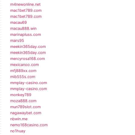
m4newonline.net
mac1bet789.com
mac1bet789.com
macau69
macau888.win
marinapluss.com
mars95
meekin365day.com
meekin365day.com
mercyrosa168.com
mexicanoo.com
mfj889xx.com
mib555s.com
mmplay-casino.com
mmplay-casino.com
monkey789
moza888.com
mun789slot.com
nagawaybet.com
nbwin.me
nemo168casino.com
no1huay