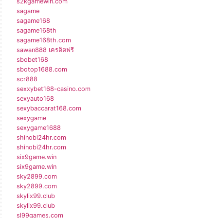
s2kgamewin.com
sagame
sagame168
sagame168th
sagame168th.com
sawan888 เครดิตฟรี
sbobet168
sbotop1688.com
scr888
sexxybet168-casino.com
sexyauto168
sexybaccarat168.com
sexygame
sexygame1688
shinobi24hr.com
shinobi24hr.com
six9game.win
six9game.win
sky2899.com
sky2899.com
skylix99.club
skylix99.club
sl99games.com