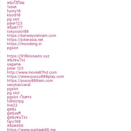
หนังโป๊ไทย
1xbet
funny18
kiss918
pg slot
joker123
สล็อต777
tokyoslot88
https://betwayvietnam.com
https://jokerasia.net
https://moodeng.in
pgslot
https://918kissauto.xyz
หนังชนโรง
sagame
joker 123
http://www.movie87hd.com
https://www.pussy888play.com
https://pussy888win.com
sexybaccarat
pgslot
pg slot
pgslot เว็บตรง
fullslotpg
live22
ดูหนัง
ดูหนังฟรี
ดูหนังชนโรง
faro168
สล็อต456
https://www.puntaek66.me