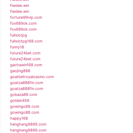
fiwdee.win
fiwdee.win
fortune99vip.com
fox689ok.com
fox689ok.com
fullslotpg
fullslotpg168.com
funny18
future24bet.com
future24bet.com
gachawin168.com
gaojing888
goatbetroyalcasino.com
goatza888fin.com
goatza888fin.com
gobaza88.com
golden456
gowingo88.com
gowingo88.com
happy168
hengheng9899.com
hengheng9899.com