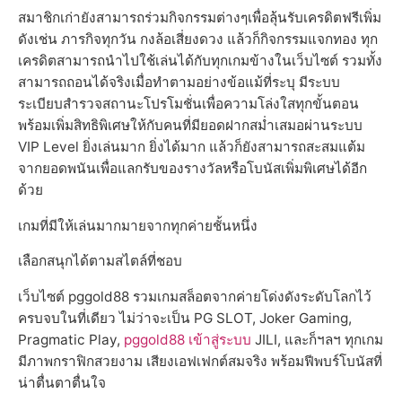
สมาชิกเก่ายังสามารถร่วมกิจกรรมต่างๆเพื่อลุ้นรับเครดิตฟรีเพิ่ม
ดังเช่น ภารกิจทุกวัน กงล้อเสี่ยงดวง แล้วก็กิจกรรมแจกทอง ทุก
เครดิตสามารถนำไปใช้เล่นได้กับทุกเกมข้างในเว็บไซต์ รวมทั้ง
สามารถถอนได้จริงเมื่อทำตามอย่างข้อแม้ที่ระบุ มีระบบ
ระเบียบสำรวจสถานะโปรโมชั่นเพื่อความโล่งใสทุกขั้นตอน
พร้อมเพิ่มสิทธิพิเศษให้กับคนที่มียอดฝากสม่ำเสมอผ่านระบบ
VIP Level ยิ่งเล่นมาก ยิ่งได้มาก แล้วก็ยังสามารถสะสมแต้ม
จากยอดพนันเพื่อแลกรับของรางวัลหรือโบนัสเพิ่มพิเศษได้อีก
ด้วย
เกมที่มีให้เล่นมากมายจากทุกค่ายชั้นหนึ่ง
เลือกสนุกได้ตามสไตล์ที่ชอบ
เว็บไซต์ pggold88 รวมเกมสล็อตจากค่ายโด่งดังระดับโลกไว้
ครบจบในที่เดียว ไม่ว่าจะเป็น PG SLOT, Joker Gaming,
Pragmatic Play,
pggold88 เข้าสู่ระบบ
JILI, และก็ฯลฯ ทุกเกม
มีภาพกราฟิกสวยงาม เสียงเอฟเฟกต์สมจริง พร้อมฟีพบร์โบนัสที่
น่าตื่นตาตื่นใจ