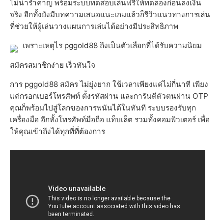
ไม่น่ารำคาญ พร้อมระบบทดสอบเล่นฟรีให้ทดลองก่อนลงเงิน
จริง อีกทั้งยังมีบทความเสนอแนะเกมแล้วก็รีวิวแนวทางการเล่น
ที่ช่วยให้ผู้เล่นวางแผนการเล่นได้อย่างมีประสิทธิภาพ
เพราะเหตุไร pggold88 ถึงเป็นตัวเลือกที่ได้รับความนิยม
สมัครสมาชิกง่าย เร็วทันใจ
การ pggold88 สมัคร ไม่ยุ่งยาก ใช้เวลาเพียงแค่ไม่กี่นาที เพียง
แค่กรอกเบอร์โทรศัพท์ ตั้งรหัสผ่าน และการันตีตัวตนผ่าน OTP
คุณก็พร้อมไปสู่โลกของการพนันได้ในทันที ระบบรองรับทุก
เครื่องมือ อีกทั้งโทรศัพท์มือถือ แท็บเล็ต รวมทั้งคอมพิวเตอร์ เพื่อ
ให้คุณเข้าถึงได้ทุกที่ที่ต้องการ