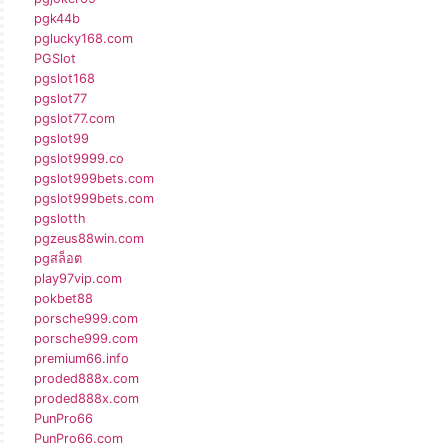
pgk44b
pglucky168.com
PGSlot
pgslot168
pgslot77
pgslot77.com
pgslot99
pgslot9999.co
pgslot999bets.com
pgslot999bets.com
pgslotth
pgzeus88win.com
pgสล็อต
play97vip.com
pokbet88
porsche999.com
porsche999.com
premium66.info
proded888x.com
proded888x.com
PunPro66
PunPro66.com