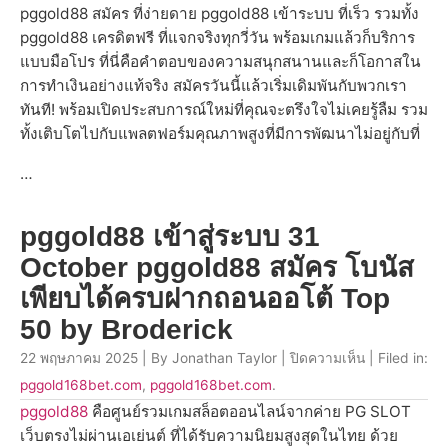
pggold88 สมัคร ที่ง่ายดาย pggold88 เข้าระบบ ที่เร็ว รวมทั้ง
pggold88 เครดิตฟรี ที่แจกจริงทุกวี่วัน พร้อมเกมแล้วก็บริการ
แบบมือโปร ที่นี่คือคำตอบของความสนุกสนานและก็โอกาสใน
การทำเงินอย่างแท้จริง สมัครวันนี้แล้วเริ่มเดิมพันกับพวกเรา
ทันที! พร้อมเปิดประสบการณ์ใหม่ที่คุณจะตรึงใจไม่เคยรู้ลืม รวม
ทั้งเติบโตไปกับแพลตฟอร์มคุณภาพสูงที่มีการพัฒนาไม่อยู่กับที่
…
pggold88 เข้าสู่ระบบ 31
October pggold88 สมัคร โบนัส
เพียบได้ครบฝากถอนออโต้ Top
50 by Broderick
22 พฤษภาคม 2025 | By Jonathan Taylor |
ปิดความเห็น
| Filed in:
pggold168bet.com
,
pggold168bet.com
.
pggold88
คือศูนย์รวมเกมสล็อตออนไลน์จากค่าย PG SLOT
เว็บตรงไม่ผ่านเอเย่นต์ ที่ได้รับความนิยมสูงสุดในไทย ด้วย