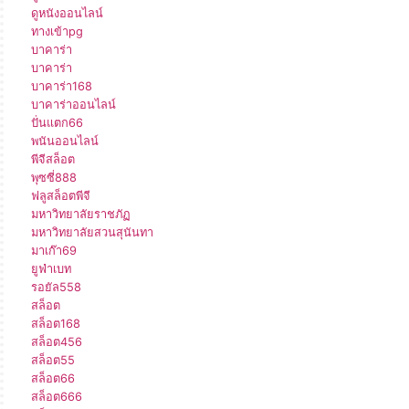
ดูหนังออนไลน์
ทางเข้าpg
บาคาร่า
บาคาร่า
บาคาร่า168
บาคาร่าออนไลน์
ปั่นแตก66
พนันออนไลน์
พีจีสล็อต
พุซซี่888
ฟลูสล็อตพีจี
มหาวิทยาลัยราชภัฏ
มหาวิทยาลัยสวนสุนันทา
มาเก๊า69
ยูฟ่าเบท
รอยัล558
สล็อต
สล็อต168
สล็อต456
สล็อต55
สล็อต66
สล็อต666