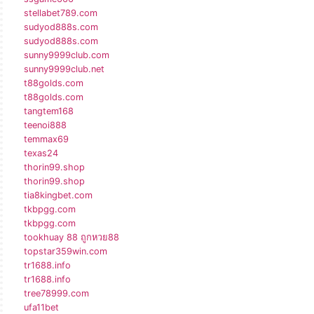
stellabet789.com
sudyod888s.com
sudyod888s.com
sunny9999club.com
sunny9999club.net
t88golds.com
t88golds.com
tangtem168
teenoi888
temmax69
texas24
thorin99.shop
thorin99.shop
tia8kingbet.com
tkbpgg.com
tkbpgg.com
tookhuay 88 ถูกหวย88
topstar359win.com
tr1688.info
tr1688.info
tree78999.com
ufa11bet