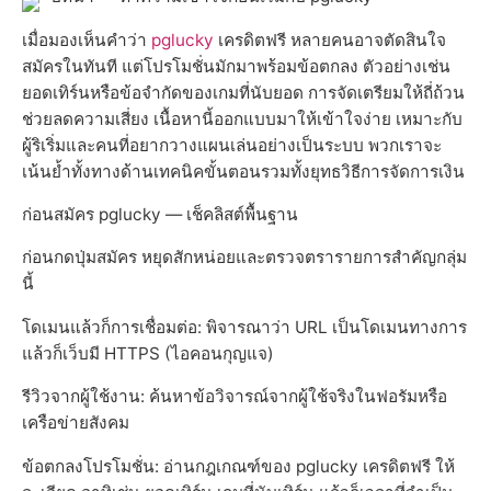
เมื่อมองเห็นคำว่า
pglucky
เครดิตฟรี หลายคนอาจตัดสินใจ
สมัครในทันที แต่โปรโมชั่นมักมาพร้อมข้อตกลง ตัวอย่างเช่น
ยอดเทิร์นหรือข้อจำกัดของเกมที่นับยอด การจัดเตรียมให้ถี่ถ้วน
ช่วยลดความเสี่ยง เนื้อหานี้ออกแบบมาให้เข้าใจง่าย เหมาะกับ
ผู้ริเริ่มและคนที่อยากวางแผนเล่นอย่างเป็นระบบ พวกเราจะ
เน้นย้ำทั้งทางด้านเทคนิคขั้นตอนรวมทั้งยุทธวิธีการจัดการเงิน
ก่อนสมัคร pglucky — เช็คลิสต์พื้นฐาน
ก่อนกดปุ่มสมัคร หยุดสักหน่อยและตรวจตรารายการสำคัญกลุ่ม
นี้
โดเมนแล้วก็การเชื่อมต่อ: พิจารณาว่า URL เป็นโดเมนทางการ
แล้วก็เว็บมี HTTPS (ไอคอนกุญแจ)
รีวิวจากผู้ใช้งาน: ค้นหาข้อวิจารณ์จากผู้ใช้จริงในฟอรัมหรือ
เครือข่ายสังคม
ข้อตกลงโปรโมชั่น: อ่านกฎเกณฑ์ของ pglucky เครดิตฟรี ให้