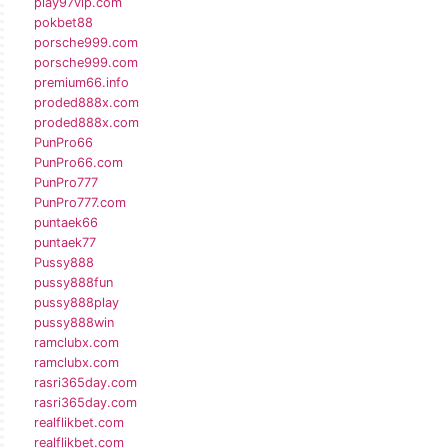
play97vip.com
pokbet88
porsche999.com
porsche999.com
premium66.info
proded888x.com
proded888x.com
PunPro66
PunPro66.com
PunPro777
PunPro777.com
puntaek66
puntaek77
Pussy888
pussy888fun
pussy888play
pussy888win
ramclubx.com
ramclubx.com
rasri365day.com
rasri365day.com
realflikbet.com
realflikbet.com