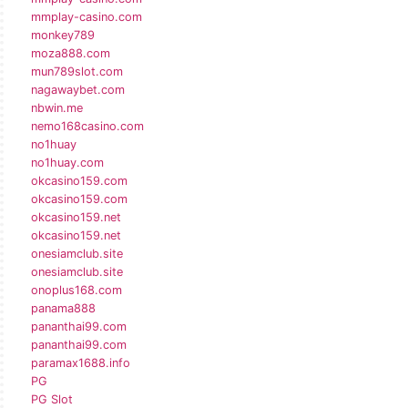
mmplay-casino.com
monkey789
moza888.com
mun789slot.com
nagawaybet.com
nbwin.me
nemo168casino.com
no1huay
no1huay.com
okcasino159.com
okcasino159.com
okcasino159.net
okcasino159.net
onesiamclub.site
onesiamclub.site
onoplus168.com
panama888
pananthai99.com
pananthai99.com
paramax1688.info
PG
PG Slot