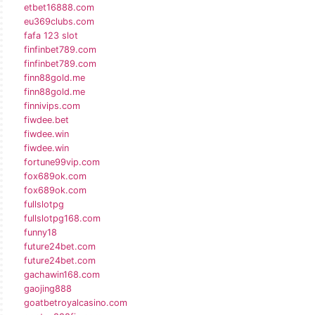
etbet16888.com
eu369clubs.com
fafa 123 slot
finfinbet789.com
finfinbet789.com
finn88gold.me
finn88gold.me
finnivips.com
fiwdee.bet
fiwdee.win
fiwdee.win
fortune99vip.com
fox689ok.com
fox689ok.com
fullslotpg
fullslotpg168.com
funny18
future24bet.com
future24bet.com
gachawin168.com
gaojing888
goatbetroyalcasino.com