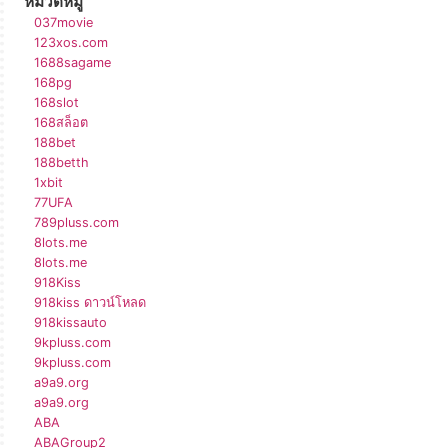
หมวดหมู่
037movie
123xos.com
1688sagame
168pg
168slot
168สล็อต
188bet
188betth
1xbit
77UFA
789pluss.com
8lots.me
8lots.me
918Kiss
918kiss ดาวน์โหลด
918kissauto
9kpluss.com
9kpluss.com
a9a9.org
a9a9.org
ABA
ABAGroup2