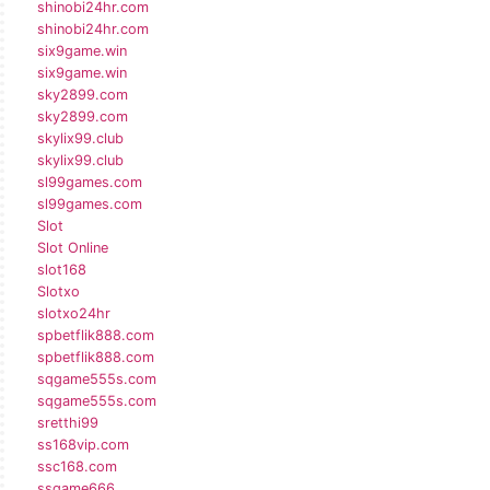
shinobi24hr.com
shinobi24hr.com
six9game.win
six9game.win
sky2899.com
sky2899.com
skylix99.club
skylix99.club
sl99games.com
sl99games.com
Slot
Slot Online
slot168
Slotxo
slotxo24hr
spbetflik888.com
spbetflik888.com
sqgame555s.com
sqgame555s.com
sretthi99
ss168vip.com
ssc168.com
ssgame666