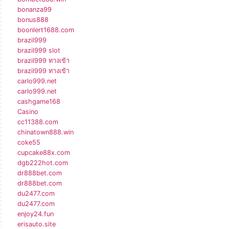
bonanza99
bonus888
boonlert1688.com
brazil999
brazil999 slot
brazil999 ทางเข้า
brazil999 ทางเข้า
carlo999.net
carlo999.net
cashgame168
Casino
cc11388.com
chinatown888.win
coke55
cupcake88x.com
dgb222hot.com
dr888bet.com
dr888bet.com
du2477.com
du2477.com
enjoy24.fun
erisauto.site