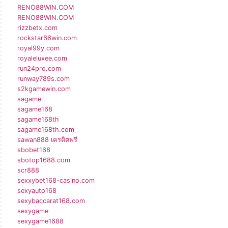
RENO88WIN.COM
RENO88WIN.COM
rizzbetx.com
rockstar66win.com
royal99y.com
royaleluxee.com
run24pro.com
runway789s.com
s2kgamewin.com
sagame
sagame168
sagame168th
sagame168th.com
sawan888 เครดิตฟรี
sbobet168
sbotop1688.com
scr888
sexxybet168-casino.com
sexyauto168
sexybaccarat168.com
sexygame
sexygame1688