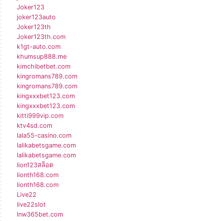
Joker123
joker123auto
Joker123th
Joker123th.com
k1gt-auto.com
khumsup888.me
kimchibetbet.com
kingromans789.com
kingromans789.com
kingxxxbet123.com
kingxxxbet123.com
kitti999vip.com
ktv4sd.com
lala55-casino.com
lalikabetsgame.com
lalikabetsgame.com
lion123สล็อต
lionth168.com
lionth168.com
Live22
live22slot
lnw365bet.com