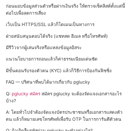
ก่อนมอบข้อมูลส่วนตัวหรือฝากเงินจริง ให้ตรวจเช็คลิสต์ตั้งแต่นี้
ต่อไปเพื่อลดการเสี่ยง
เว็บเป็น HTTPS/SSL แล้วก็โดเมนเป็นทางการ
ฝ่ายสนับสนุนตอบได้จริง (แชทสด อีเมล หรือโทรศัพท์)
มีรีวิวจากผู้เล่นจริงหรือแหล่งข้อมูลอิสระ
แนวนโยบายการถอนแล้วก็ค่าธรรมเนียมเด่นชัด
มีขั้นตอนรับรองตัวตน (KYC) แล้วก็วิธีการป้องกันฟิชชิ่ง
FAQ — ปริศนาที่พบได้มากเกี่ยวกับ pglucky
Q:
pglucky สมัคร
สมัคร pglucky จะต้องจัดแจงเอกสารอะไร
บ้าง?
A: โดยทั่วไปจำต้องจัดแจงบัตรประชาชนหรือเอกสารแสดงตัว
ตน แล้วก็หมายเลขโทรศัพท์เพื่อรับ OTP ในการการันตีตัวตน
Q: ถ้าเกิดลืมรหัสผ่าน pglucky จะทำอย่างไร?