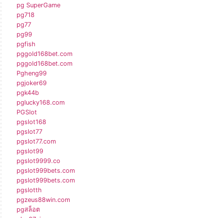
pg SuperGame
pg718
pg77
pg99
pgfish
pggold168bet.com
pggold168bet.com
Pgheng99
pgjoker69
pgk44b
pglucky168.com
PGSlot
pgslot168
pgslot77
pgslot77.com
pgslot99
pgslot9999.co
pgslot999bets.com
pgslot999bets.com
pgslotth
pgzeus88win.com
pgสล็อต