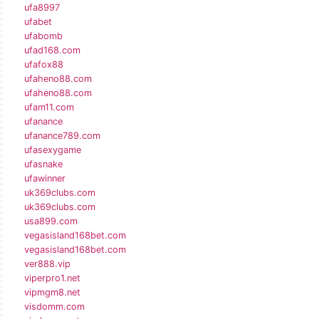
ufa8997
ufabet
ufabomb
ufad168.com
ufafox88
ufaheno88.com
ufaheno88.com
ufam11.com
ufanance
ufanance789.com
ufasexygame
ufasnake
ufawinner
uk369clubs.com
uk369clubs.com
usa899.com
vegasisland168bet.com
vegasisland168bet.com
ver888.vip
viperpro1.net
vipmgm8.net
visdomm.com