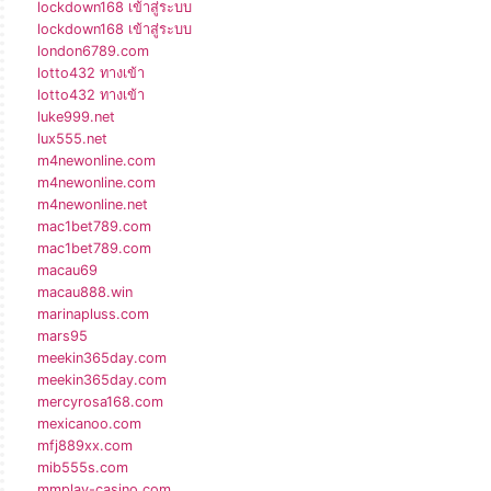
lockdown168 เข้าสู่ระบบ
lockdown168 เข้าสู่ระบบ
london6789.com
lotto432 ทางเข้า
lotto432 ทางเข้า
luke999.net
lux555.net
m4newonline.com
m4newonline.com
m4newonline.net
mac1bet789.com
mac1bet789.com
macau69
macau888.win
marinapluss.com
mars95
meekin365day.com
meekin365day.com
mercyrosa168.com
mexicanoo.com
mfj889xx.com
mib555s.com
mmplay-casino.com