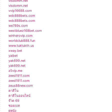
visdomm.net
visdomm.net
vvip16688.com
wdc888bets.com
wdc888bets.com
we789s.com
westbluez168bet.com
winherovip.com
worldclub888.fun
www.tuktukth.us
xway.bet
yaibet
yak699.net
yak699.net
z5vip.me
zeed1911.com
zeed1911.com
zeus88new.com
คาสิโน
คาสิโนออนไลน์
จ๊วด 69
ซอยเบท
ดูหนัง