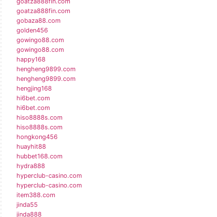
goatza888fin.com
goatza888fin.com
gobaza88.com
golden456
gowingo88.com
gowingo88.com
happy168
hengheng9899.com
hengheng9899.com
hengjing168
hi6bet.com
hi6bet.com
hiso8888s.com
hiso8888s.com
hongkong456
huayhit88
hubbet168.com
hydra888
hyperclub-casino.com
hyperclub-casino.com
item388.com
jinda55
jinda888