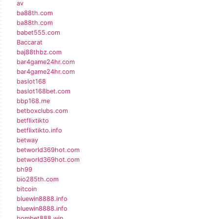
av
ba88th.com
ba88th.com
babet555.com
Baccarat
baj88thbz.com
bar4game24hr.com
bar4game24hr.com
baslot168
baslot168bet.com
bbp168.me
betboxclubs.com
betflixtikto
betflixtikto.info
betway
betworld369hot.com
betworld369hot.com
bh99
bio285th.com
bitcoin
bluewin8888.info
bluewin8888.info
bombet888.win