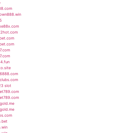
o
88.com
town888.win
5
ke88x.com
2hot.com
bet.com
bet.com
7.com
7.com
4.fun
to.site
16888.com
clubs.com
23 slot
bet789.com
bet789.com
8gold.me
8gold.me
ips.com
.bet
.win