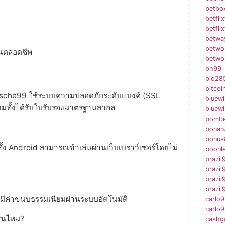
betbo
betflix
betflix
betwa
betwo
่นตลอดชีพ
betwo
bh99
bio28
bitcoi
orsche99 ใช้ระบบความปลอดภัยระดับแบงค์ (SSL
bluewi
รวมทั้งได้รับใบรับรองมาตรฐานสากล
bluewi
bombe
bonan
bonus
ทั้ง Android สามารถเข้าเล่นผ่านเว็บเบราว์เซอร์โดยไม่
boonl
brazil
brazil
brazil
brazil
่มีค่าขนบธรรมเนียมผ่านระบบอัตโนมัติ
carlo9
carlo9
ร์นไหม?
cashg