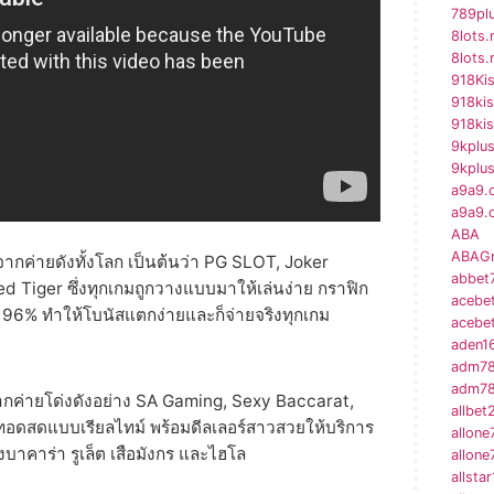
789pl
8lots
8lots
918Ki
918ki
918ki
9kplu
9kplu
a9a9.
a9a9.
ABA
ABAG
กค่ายดังทั้งโลก เป็นต้นว่า PG SLOT, Joker
abbet
d Tiger ซึ่งทุกเกมถูกวางแบบมาให้เล่นง่าย กราฟิก
acebe
ว่า 96% ทำให้โบนัสแตกง่ายและก็จ่ายจริงทุกเกม
acebe
aden1
adm78
adm78
กค่ายโด่งดังอย่าง SA Gaming, Sexy Baccarat,
allbet
ทอดสดแบบเรียลไทม์ พร้อมดีลเลอร์สาวสวยให้บริการ
allon
ังบาคาร่า รูเล็ต เสือมังกร และไฮโล
allon
allsta