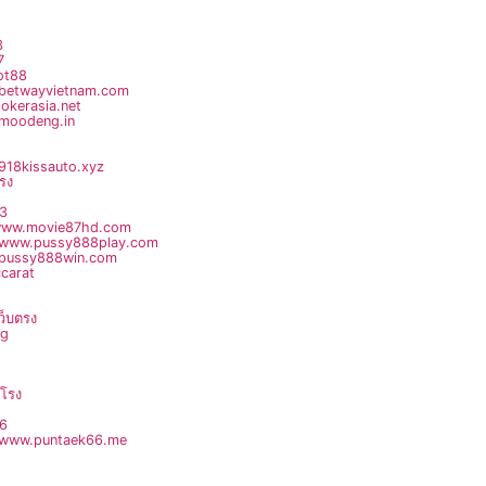
3
7
ot88
/betwayvietnam.com
jokerasia.net
/moodeng.in
/918kissauto.xyz
รง
23
/www.movie87hd.com
/www.pussy888play.com
/pussy888win.com
carat
ว็บตรง
pg
นโรง
6
/www.puntaek66.me