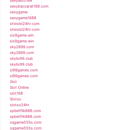
sexyauto168
sexybaccarat168.com
sexygame
sexygame1688
shinobi24hr.com
shinobi24hr.com
six9game.win
six9game.win
sky2899.com
sky2899.com
skylix99.club
skylix99.club
sl99games.com
sl99games.com
Slot
Slot Online
slot168
Slotxo
slotxo24hr
spbetflik888.com
spbetflik888.com
sqgame555s.com
sqgame555s.com