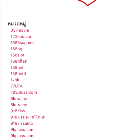
หมวดหมู่
037movie
123xos.com
1688sagame
168pg
168slot
168สล็อต
188bet
188betth
1xbit
77UFA
789pluss.com
8lots.me
8lots.me
918Kiss
918kiss ดาวน์โหลด
918kissauto
9kpluss.com
9kpluss.com