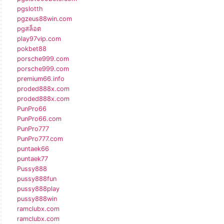
pgslotth
pgzeus88win.com
pgสล็อต
play97vip.com
pokbet88
porsche999.com
porsche999.com
premium66.info
proded888x.com
proded888x.com
PunPro66
PunPro66.com
PunPro777
PunPro777.com
puntaek66
puntaek77
Pussy888
pussy888fun
pussy888play
pussy888win
ramclubx.com
ramclubx.com