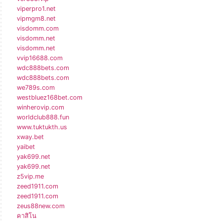
viperpro1.net
vipmgm8.net
visdomm.com
visdomm.net
visdomm.net
vvip16688.com
wdc888bets.com
wdc888bets.com
we789s.com
westbluez168bet.com
winherovip.com
worldclub888.fun
www.tuktukth.us
xway.bet
yaibet
yak699.net
yak699.net
z5vip.me
zeed1911.com
zeed1911.com
zeus88new.com
คาสิโน