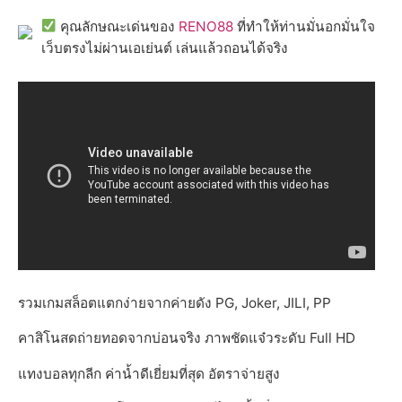
คุณลักษณะเด่นของ
RENO88
ที่ทำให้ท่านมั่นอกมั่นใจ
เว็บตรงไม่ผ่านเอเย่นต์ เล่นแล้วถอนได้จริง
รวมเกมสล็อตแตกง่ายจากค่ายดัง PG, Joker, JILI, PP
คาสิโนสดถ่ายทอดจากบ่อนจริง ภาพชัดแจ๋วระดับ Full HD
แทงบอลทุกลีก ค่าน้ำดีเยี่ยมที่สุด อัตราจ่ายสูง