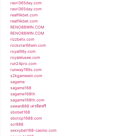
rasri365day.com
rasri365day.com
realflikbet.com
realflikbet.com
RENO88WIN.COM
RENO88WIN.COM
rizzbetx.com
rockstar66win.com
royal99y.com
royaleluxee.com
run24pro.com
runway789s.com
s2kgamewin.com
sagame
sagame168
sagame168th
sagame168th.com
sawan888 เครดิตฟรี
sbobet168
sbotop1688.com
scr888
sexxybet168-casino.com