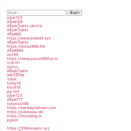
joker123
สล็อต168
สล็อตเว็บตรง แตกง่าย
สล็อตเว็บตรง
สล็อต66
https://www.jinda44.xyz
สล็อตเว็บตรง
https://bonus888.life
สล็อต888
slot99
https://www.pussy888fun.io
บาคาร่า
slotxo
สล็อตเว็บตรง
หนังโป๊ไทย
1xbet
funny18
kiss918
pg slot
joker123
สล็อต777
tokyoslot88
https://betwayvietnam.com
https://jokerasia.net
https://moodeng.in
pgslot
https://918kissauto.xyz