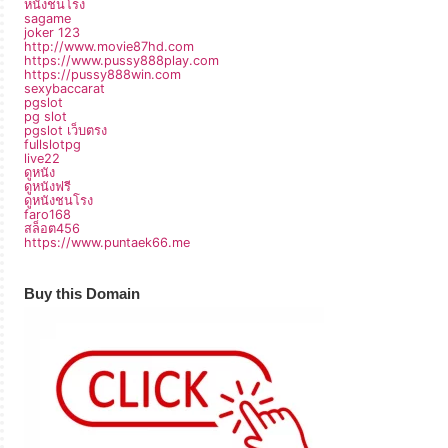
หนังชนโรง
sagame
joker 123
http://www.movie87hd.com
https://www.pussy888play.com
https://pussy888win.com
sexybaccarat
pgslot
pg slot
pgslot เว็บตรง
fullslotpg
live22
ดูหนัง
ดูหนังฟรี
ดูหนังชนโรง
faro168
สล็อต456
https://www.puntaek66.me
Buy this Domain