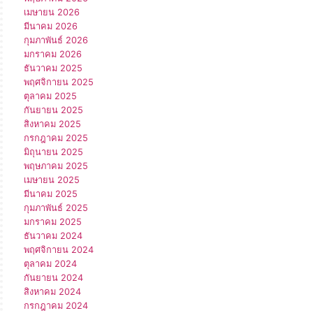
เมษายน 2026
มีนาคม 2026
กุมภาพันธ์ 2026
มกราคม 2026
ธันวาคม 2025
พฤศจิกายน 2025
ตุลาคม 2025
กันยายน 2025
สิงหาคม 2025
กรกฎาคม 2025
มิถุนายน 2025
พฤษภาคม 2025
เมษายน 2025
มีนาคม 2025
กุมภาพันธ์ 2025
มกราคม 2025
ธันวาคม 2024
พฤศจิกายน 2024
ตุลาคม 2024
กันยายน 2024
สิงหาคม 2024
กรกฎาคม 2024