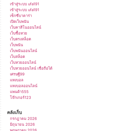
เข้าสู่ระบบ ufa191
เข้าสู่ระบบ ufa191
เซ็กซี่บาคาร่า
เปิดเว็บพนัน
เว็บคาสิโนออนไลน์
เว็บซื้อหวย
เว็บตรงสล็อต
เว็บพนัน
เว็บพนันออนไลน์
เว็บสล็อต
เว็บหวยออนไลน์
เว็บหวยออนไลน์ เชื่อถือได้
เศรษฐี99
แทงบอล
แทงบอลออนไลน์
แพนด้า555
โจ๊กเกอร์123
คลังเก็บ
กรกฎาคม 2026
มิถุนายน 2026
พฤษภาคม 2026