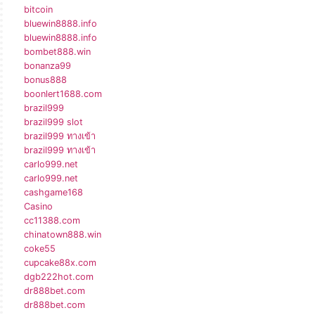
bitcoin
bluewin8888.info
bluewin8888.info
bombet888.win
bonanza99
bonus888
boonlert1688.com
brazil999
brazil999 slot
brazil999 ทางเข้า
brazil999 ทางเข้า
carlo999.net
carlo999.net
cashgame168
Casino
cc11388.com
chinatown888.win
coke55
cupcake88x.com
dgb222hot.com
dr888bet.com
dr888bet.com