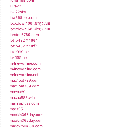
lionth168.com
Live22
live22slot
lnw365bet.com
lockdown168 เข้าสู่ระบบ
lockdown168 เข้าสู่ระบบ
london6789.com
lotto432 ทางเข้า
lotto432 ทางเข้า
luke999.net
lux555.net
m4newonline.com
m4newonline.com
m4newonline.net
mac1bet789.com
mac1bet789.com
macau69
macau888.win
marinapluss.com
mars95
meekin365day.com
meekin365day.com
mercyrosa168.com