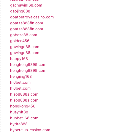
gachawin168.com
gaojing888
goatbetroyalcasino.com
goatza888fin.com
goatza888fin.com
gobaza88.com
golden456
gowingo88.com
gowingo88.com
happy168
hengheng9899.com
hengheng9899.com
hengjing168
hi6bet.com
hi6bet.com
hiso8888s.com
hiso8888s.com
hongkong456
huayhit88
hubbet168.com
hydra888
hyperclub-casino.com