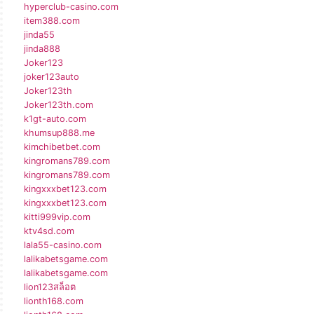
hyperclub-casino.com
item388.com
jinda55
jinda888
Joker123
joker123auto
Joker123th
Joker123th.com
k1gt-auto.com
khumsup888.me
kimchibetbet.com
kingromans789.com
kingromans789.com
kingxxxbet123.com
kingxxxbet123.com
kitti999vip.com
ktv4sd.com
lala55-casino.com
lalikabetsgame.com
lalikabetsgame.com
lion123สล็อต
lionth168.com