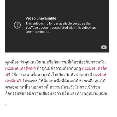
ดูเหมือนว่าคุณสนใจเกมหรือกิจกรรมที่เกี่ยวข้องกับการพนัน
rizzbet เครดิตฟรี
ถ้าคุณมีคำถามเกี่ยวกับกฎ
rizzbet เครดิต
ฟรี
วิธีการเล่น หรือข้อมูลทั่วไปเกี่ยวกับหัวข้อเหล่านี้
rizzbet
เครดิตฟรี
โปรดระบุให้ชัดเจนเพื่อที่ฉันจะได้ช่วยเหลือคุณได้
ตรงจุดมากขึ้น นอกจากนี้ ควรระมัดระวังในการเข้าร่วม
กิจกรรมที่อาจมีความเสี่ยงทางการเงินและทางกฎหมายเสมอ
…