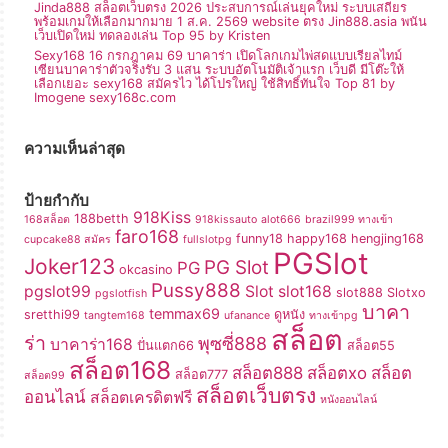
Jinda888 สล็อตเว็บตรง 2026 ประสบการณ์เล่นยุคใหม่ ระบบเสถียร
พร้อมเกมให้เลือกมากมาย 1 ส.ค. 2569 website ตรง Jin888.asia พนัน
เว็บเปิดใหม่ ทดลองเล่น Top 95 by Kristen
Sexy168 16 กรกฎาคม 69 บาคาร่า เปิดโลกเกมไพ่สดแบบเรียลไทม์
เซียนบาคาร่าตัวจริงรับ 3 แสน ระบบอัตโนมัติเจ้าแรก เว็บดี มีโต๊ะให้
เลือกเยอะ sexy168 สมัครไว ได้โปรใหญ่ ใช้สิทธิ์ทันใจ Top 81 by
Imogene sexy168c.com
ความเห็นล่าสุด
ป้ายกำกับ
918Kiss
188betth
168สล็อต
918kissauto
alot666
brazil999 ทางเข้า
faro168
funny18
happy168
hengjing168
cupcake88 สมัคร
fullslotpg
PGSlot
Joker123
PG Slot
PG
okcasino
Pussy888
pgslot99
Slot
slot168
slot888
Slotxo
pgslotfish
บาคา
temmax69
sretthi99
ดูหนัง
tangtem168
ufanance
ทางเข้าpg
สล็อต
ร่า
พุซซี่888
บาคาร่า168
ปั่นแตก66
สล็อต55
สล็อต168
สล็อต888
สล็อตxo
สล็อต
สล็อต777
สล็อต99
สล็อตเว็บตรง
ออนไลน์
สล็อตเครดิตฟรี
หนังออนไลน์