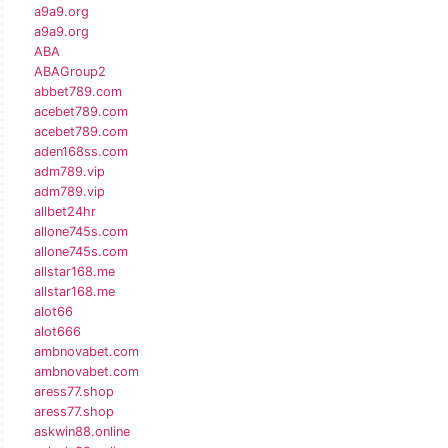
a9a9.org
a9a9.org
ABA
ABAGroup2
abbet789.com
acebet789.com
acebet789.com
aden168ss.com
adm789.vip
adm789.vip
allbet24hr
allone745s.com
allone745s.com
allstar168.me
allstar168.me
alot66
alot666
ambnovabet.com
ambnovabet.com
aress77.shop
aress77.shop
askwin88.online