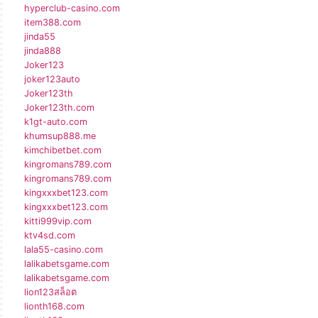
hyperclub-casino.com
item388.com
jinda55
jinda888
Joker123
joker123auto
Joker123th
Joker123th.com
k1gt-auto.com
khumsup888.me
kimchibetbet.com
kingromans789.com
kingromans789.com
kingxxxbet123.com
kingxxxbet123.com
kitti999vip.com
ktv4sd.com
lala55-casino.com
lalikabetsgame.com
lalikabetsgame.com
lion123สล็อต
lionth168.com