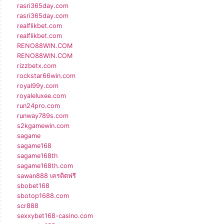
rasri365day.com
rasri365day.com
realflikbet.com
realflikbet.com
RENO88WIN.COM
RENO88WIN.COM
rizzbetx.com
rockstar66win.com
royal99y.com
royaleluxee.com
run24pro.com
runway789s.com
s2kgamewin.com
sagame
sagame168
sagame168th
sagame168th.com
sawan888 เครดิตฟรี
sbobet168
sbotop1688.com
scr888
sexxybet168-casino.com