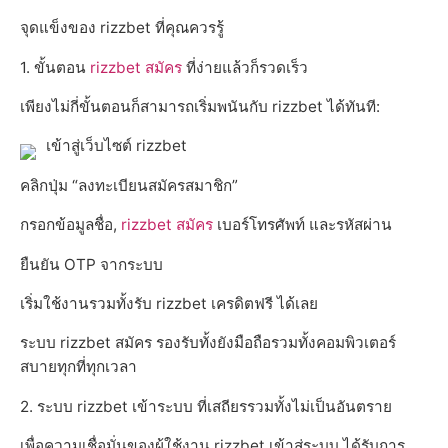
จุดแข็งของ rizzbet ที่คุณควรรู้
1. ขั้นตอน
rizzbet สมัคร
ที่ง่ายแล้วก็รวดเร็ว
เพียงไม่กี่ขั้นตอนก็สามารถเริ่มพนันกับ rizzbet ได้ทันที:
เข้าสู่เว็บไซต์ rizzbet
คลิกปุ่ม “ลงทะเบียนสมัครสมาชิก”
กรอกข้อมูลชื่อ,
rizzbet สมัคร
เบอร์โทรศัพท์ และรหัสผ่าน
ยืนยัน OTP จากระบบ
เริ่มใช้งานรวมทั้งรับ rizzbet เครดิตฟรี ได้เลย
ระบบ rizzbet สมัคร รองรับทั้งยังมือถือรวมทั้งคอมพิวเตอร์
สบายทุกที่ทุกเวลา
2. ระบบ rizzbet เข้าระบบ ที่เสถียรรวมทั้งไม่เป็นอันตราย
เพื่อความเชื่อมั่นของผู้ใช้งาน rizzbet เข้าสู่ระบบ ได้รับการ