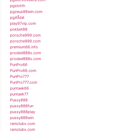
pgslotth
pgzeus88win.com
pgสล็อต
play97vip.com
pokbet88
porsche999.com
porsche999.com
premium66.info
proded888x.com
proded888x.com
PunPro66
PunPro66.com
PunPro777
PunPro777.com
puntaek66
puntaek77
Pussy888
pussy888fun
pussy888play
pussy888win
ramclubx.com
ramclubx.com