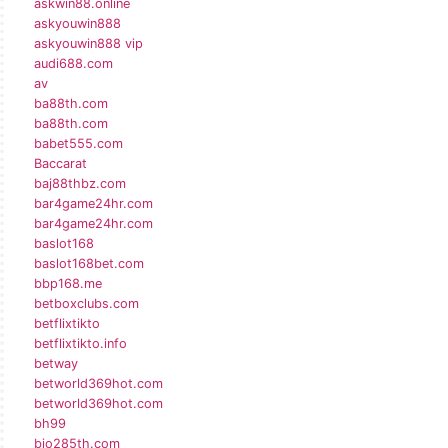
askwin88.online
askyouwin888
askyouwin888 vip
audi688.com
av
ba88th.com
ba88th.com
babet555.com
Baccarat
baj88thbz.com
bar4game24hr.com
bar4game24hr.com
baslot168
baslot168bet.com
bbp168.me
betboxclubs.com
betflixtikto
betflixtikto.info
betway
betworld369hot.com
betworld369hot.com
bh99
bio285th.com