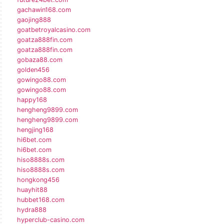
gachawin168.com
gaojing888
goatbetroyalcasino.com
goatza888fin.com
goatza888fin.com
gobaza88.com
golden456
gowingo88.com
gowingo88.com
happy168
hengheng9899.com
hengheng9899.com
hengjing168
hi6bet.com
hi6bet.com
hiso8888s.com
hiso8888s.com
hongkong456
huayhit88
hubbet168.com
hydra888
hyperclub-casino.com