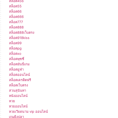
สล็อต456
สล็อต55
สล็อต66
สล็อต666
สล็อต777
สล็อต888
สล็อต888เว็บตรง
สล็อต918kiss
สล็อต99
สล็อตpg
สล็อตxo
สล็อตพุซซี่
สล็อตมันนี่เกม
สล็อตยูฟ่า
สล็อตออนไลน์
สล็อตเครดิตฟรี
สล็อตเว็บตรง
สวนสุนันทา
หนังออนไลน์
หวย
หวยออนไลน์
หวยเวียดนาม vip ออนไลน์
เกมยิงปลา