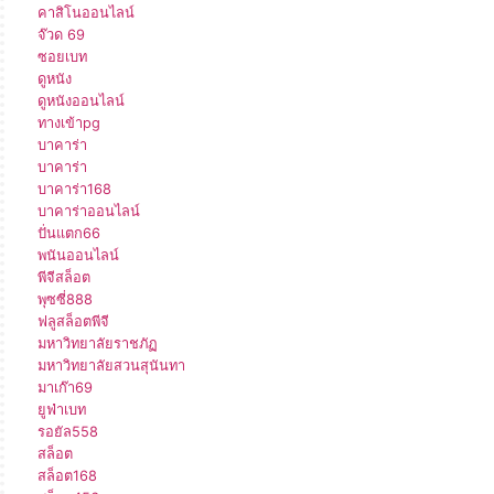
คาสิโนออนไลน์
จ๊วด 69
ซอยเบท
ดูหนัง
ดูหนังออนไลน์
ทางเข้าpg
บาคาร่า
บาคาร่า
บาคาร่า168
บาคาร่าออนไลน์
ปั่นแตก66
พนันออนไลน์
พีจีสล็อต
พุซซี่888
ฟลูสล็อตพีจี
มหาวิทยาลัยราชภัฏ
มหาวิทยาลัยสวนสุนันทา
มาเก๊า69
ยูฟ่าเบท
รอยัล558
สล็อต
สล็อต168