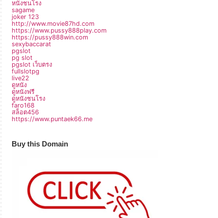
หนังชนโรง
sagame
joker 123
http://www.movie87hd.com
https://www.pussy888play.com
https://pussy888win.com
sexybaccarat
pgslot
pg slot
pgslot เว็บตรง
fullslotpg
live22
ดูหนัง
ดูหนังฟรี
ดูหนังชนโรง
faro168
สล็อต456
https://www.puntaek66.me
Buy this Domain