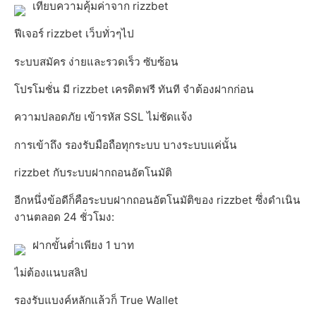
เทียบความคุ้มค่าจาก rizzbet
ฟีเจอร์ rizzbet เว็บทั่วๆไป
ระบบสมัคร ง่ายและรวดเร็ว ซับซ้อน
โปรโมชั่น มี rizzbet เครดิตฟรี ทันที จำต้องฝากก่อน
ความปลอดภัย เข้ารหัส SSL ไม่ชัดแจ้ง
การเข้าถึง รองรับมือถือทุกระบบ บางระบบแค่นั้น
rizzbet กับระบบฝากถอนอัตโนมัติ
อีกหนึ่งข้อดีก็คือระบบฝากถอนอัตโนมัติของ rizzbet ซึ่งดำเนิน
งานตลอด 24 ชั่วโมง:
ฝากขั้นต่ำเพียง 1 บาท
ไม่ต้องแนบสลิป
รองรับแบงค์หลักแล้วก็ True Wallet