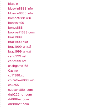
bitcoin
bluewin8888.info
bluewin8888.info
bombet888.win
bonanza99
bonus888
boonlert1688.com
brazil999
brazil999 slot
brazil999 ทางเข้า
brazil999 ทางเข้า
carlo999.net
carlo999.net
cashgame168
Casino
cc11388.com
chinatown888.win
coke55
cupcake88x.com
dgb222hot.com
dr888bet.com
dr888bet.com