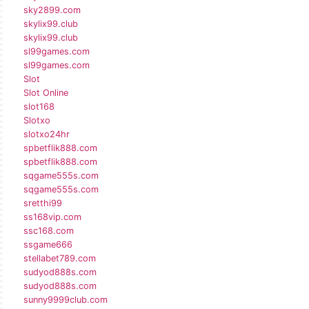
sky2899.com
skylix99.club
skylix99.club
sl99games.com
sl99games.com
Slot
Slot Online
slot168
Slotxo
slotxo24hr
spbetflik888.com
spbetflik888.com
sqgame555s.com
sqgame555s.com
sretthi99
ss168vip.com
ssc168.com
ssgame666
stellabet789.com
sudyod888s.com
sudyod888s.com
sunny9999club.com