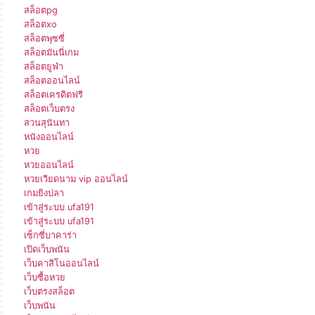
สล็อตpg
สล็อตxo
สล็อตพุซซี่
สล็อตมันนี่เกม
สล็อตยูฟ่า
สล็อตออนไลน์
สล็อตเครดิตฟรี
สล็อตเว็บตรง
สวนสุนันทา
หนังออนไลน์
หวย
หวยออนไลน์
หวยเวียดนาม vip ออนไลน์
เกมยิงปลา
เข้าสู่ระบบ ufa191
เข้าสู่ระบบ ufa191
เซ็กซี่บาคาร่า
เปิดเว็บพนัน
เว็บคาสิโนออนไลน์
เว็บซื้อหวย
เว็บตรงสล็อต
เว็บพนัน