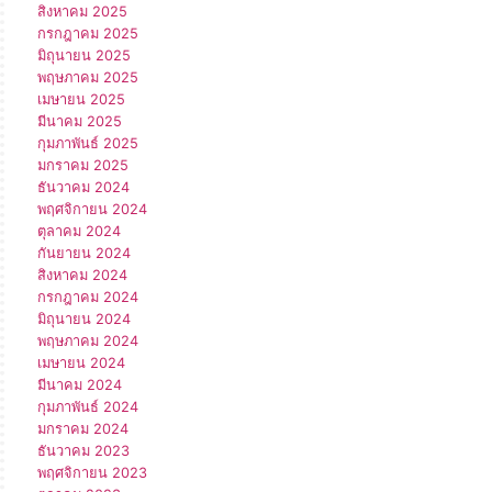
สิงหาคม 2025
กรกฎาคม 2025
มิถุนายน 2025
พฤษภาคม 2025
เมษายน 2025
มีนาคม 2025
กุมภาพันธ์ 2025
มกราคม 2025
ธันวาคม 2024
พฤศจิกายน 2024
ตุลาคม 2024
กันยายน 2024
สิงหาคม 2024
กรกฎาคม 2024
มิถุนายน 2024
พฤษภาคม 2024
เมษายน 2024
มีนาคม 2024
กุมภาพันธ์ 2024
มกราคม 2024
ธันวาคม 2023
พฤศจิกายน 2023