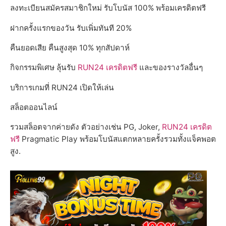
ลงทะเบียนสมัครสมาชิกใหม่ รับโบนัส 100% พร้อมเครดิตฟรี
ฝากครั้งแรกของวัน รับเพิ่มทันที 20%
คืนยอดเสีย คืนสูงสุด 10% ทุกสัปดาห์
กิจกรรมพิเศษ ลุ้นรับ
RUN24 เครดิตฟรี
และของรางวัลอื่นๆ
บริการเกมที่ RUN24 เปิดให้เล่น
สล็อตออนไลน์
รวมสล็อตจากค่ายดัง ตัวอย่างเช่น PG, Joker,
RUN24 เครดิต
ฟรี
Pragmatic Play พร้อมโบนัสแตกหลายครั้งรวมทั้งแจ็คพอต
สูง.