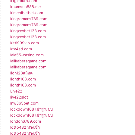
k1gt-auto.com
khumsup888.me
kimchibetbet.com
kingromans789.com
kingromans789.com
kingxxxbet123.com
kingxxxbet123.com
kitti999vip.com
ktv4sd.com
lala55-casino.com
lalikabetsgame.com
lalikabetsgame.com
lion123สล็อต
lionth168.com
lionth168.com
Live22
live22slot
lnw365bet.com
lockdown168 เข้าสู่ระบบ
lockdown168 เข้าสู่ระบบ
london6789.com
lotto432 ทางเข้า
lotto432 ทางเข้า