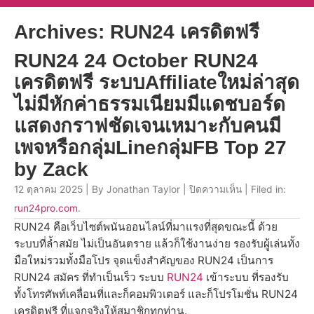
Archives: RUN24 เครดิตฟรี
RUN24 24 October RUN24
เครดิตฟรี ระบบAffiliateใหม่ล่าสุด
ไม่มีหักค่าธรรมเนียมมีแดชบอร์ด
แสดงกราฟชัดเจนเหมาะกับคนมี
เพจหรือกลุ่มLineกลุ่มFB Top 27
by Zack
12 ตุลาคม 2025 | By Jonathan Taylor |
ปิดความเห็น
| Filed in:
run24pro.com
.
RUN24 คือเว็บไซต์พนันออนไลน์ที่มาแรงที่สุดขณะนี้ ด้วย
ระบบที่ล้ำสมัย ไม่เป็นอันตราย แล้วก็ใช้งานง่าย รองรับผู้เล่นทั้ง
มือใหม่รวมทั้งมือโปร จุดแข็งสำคัญของ RUN24 เป็นการ
RUN24 สมัคร ที่ทำเป็นเร็ว ระบบ
RUN24
เข้าระบบ ที่รองรับ
ทั้งโทรศัพท์เคลื่อนที่และก็คอมพิวเตอร์ และก็โปรโมชั่น RUN24
เครดิตฟรี ที่แจกจริงให้สมาชิกทุกท่าน.