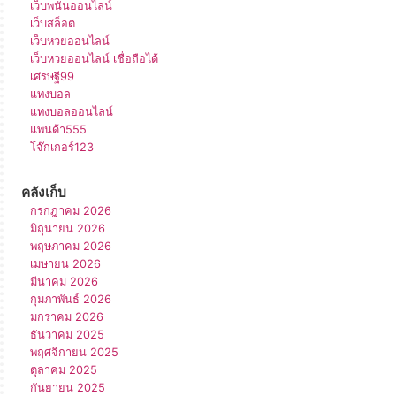
เว็บพนันออนไลน์
เว็บสล็อต
เว็บหวยออนไลน์
เว็บหวยออนไลน์ เชื่อถือได้
เศรษฐี99
แทงบอล
แทงบอลออนไลน์
แพนด้า555
โจ๊กเกอร์123
คลังเก็บ
กรกฎาคม 2026
มิถุนายน 2026
พฤษภาคม 2026
เมษายน 2026
มีนาคม 2026
กุมภาพันธ์ 2026
มกราคม 2026
ธันวาคม 2025
พฤศจิกายน 2025
ตุลาคม 2025
กันยายน 2025