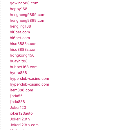
gowingo88.com
happy168
hengheng9899.com
hengheng9899.com
hengjing168
hi6bet.com
hi6bet.com
hiso8888s.com
hiso8888s.com
hongkong456
huayhit88
hubbet168.com
hydra888
hyperclub-casino.com
hyperclub-casino.com
item388.com
jinda55
jinda888
Joker123
joker123auto
Joker123th
Joker123th.com