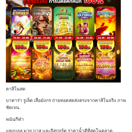
คาสิโนสด
บาคาร่า รูเล็ต เสือมังกร ถ่ายทอดสดส่งตรงจากคาสิโนจริง ภาพ
ชัดเจน.
พนันกีฬา
แทงบอล มวย บาส และอีสปอร์ต ราคาน้ำดีที่สุดในตลาด.