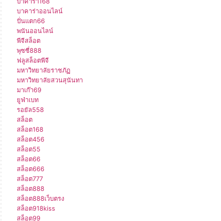
บาคาร่า168
บาคาร่าออนไลน์
ปั่นแตก66
พนันออนไลน์
พีจีสล็อต
พุซซี่888
ฟลูสล็อตพีจี
มหาวิทยาลัยราชภัฏ
มหาวิทยาลัยสวนสุนันทา
มาเก๊า69
ยูฟ่าเบท
รอยัล558
สล็อต
สล็อต168
สล็อต456
สล็อต55
สล็อต66
สล็อต666
สล็อต777
สล็อต888
สล็อต888เว็บตรง
สล็อต918kiss
สล็อต99