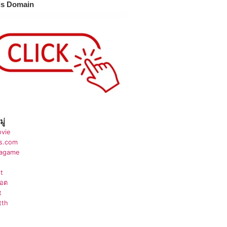
is Domain
ู่
vie
s.com
agame
t
็อต
t
tth