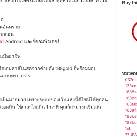
 แล้วก็ใช้เทคโนโลยีใหม่ล่าสุดสำหรับการรักษาความ
Buy th
าด
ป็นอันตราย
งฝากถอน
ld
Android และก็คอมพิวเตอร์
นมืออาชีพ
ือเกมคาสิโนสดจากค่ายดัง t88gold ก็พร้อมมอบ
หมวดหม
ุกคนแบบครบวงจร
037mo
123xo
1688s
168pg
้ยากเย็นมากมาย เพราะระบบของเว็บแห่งนี้ดีไซน์ให้ทุกคน
168slo
อดมิน ใช้เวลาไม่เกิน 1 นาที คุณก็สามารถเริ่มเล่น
168สล
188be
188be
1xbit
77UFA