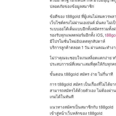
ด้วยมาตรฐานระดับสากล มีใบอนุญาตถูก
ปลอดภัยของข้อมูลสมาชิก
ข้อดีของ t88gold ที่ผู้เล่นไม่สมควรพล
เว็บไซต์ตรงไม่ผ่านเอเย่นต์ มั่นคง ไม่เ
ระบบออโต้เต็มแบบอีกทั้งสมัครรวมทั้
รองรับทุกแพลตฟอร์มอีกทั้ง iOS,
t88go
มีโปรโมชั่นใหม่อัปเดตทุกสัปดาห์
บริการลูกค้าตลอด 1 วัน ผ่านคณะทำงา
ไม่ว่าคุณจะชอบใจเกมสล็อตแตกง่าย หร
ประสบการณ์ที่เหมาะสมที่สุดให้กับท
ขั้นตอน t88gold สมัคร ง่าย ไม่กี่นาที
การ t88gold สมัคร เป็นเรื่องที่ไม่ได
สามารถสมัครได้ด้วยตัวเอง ไม่ต้องผ่านแ
เกมได้ในทันที
แนวทางสมัครเป็นสมาชิกกับ t88gold
เข้าสู่หน้าเว็บหลักของ t88gold