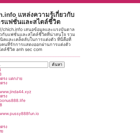
.info แหล่งความรู้เกี่ยวกับ
รแฟชั่นและสไตล์ชีวิต
://chich.info เสนอข้อมูลและแรงบันดาล
ยวกับแฟชั่นและสไตล์ชีวิตที่น่าสนใจ รวม
นิคและเคล็ดลับในการแต่งตัว ที่นี่คือที่
บคนที่รักการแสดงออกผ่านการแต่งตัว
ตล์ชีวิต anh sec com
3
8
บตรง แตกง่าย
บตรง
/www.jinda44.xyz
บตรง
/bonus888.life
8
/www.pussy888fun.io
บตรง
ทย