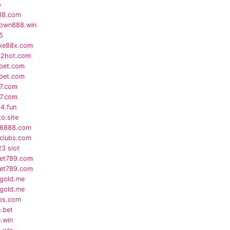
o
88.com
town888.win
5
ke88x.com
2hot.com
bet.com
bet.com
7.com
7.com
4.fun
to.site
16888.com
clubs.com
23 slot
bet789.com
bet789.com
8gold.me
8gold.me
ips.com
.bet
.win