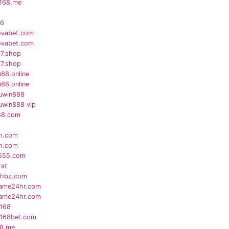
r168.me
66
vabet.com
vabet.com
77.shop
77.shop
88.online
88.online
uwin888
uwin888 vip
88.com
h.com
h.com
555.com
rat
thbz.com
ame24hr.com
ame24hr.com
t168
t168bet.com
8.me