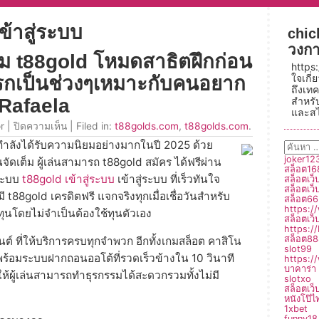
ข้าสู่ระบบ
chich
วงกา
 t88gold โหมดสาธิตฝึกก่อน
https
ใจเกี่
ทรกเป็นช่วงๆเหมาะกับคนอยาก
ถึงเทค
 Rafaela
สำหรั
และสไ
r |
ปิดความเห็น
| Filed in:
t88golds.com
,
t88golds.com
.
ี่กำลังได้รับความนิยมอย่างมากในปี 2025 ด้วย
joker12
นจัดเต็ม ผู้เล่นสามารถ t88gold สมัคร ได้ฟรีผ่าน
สล็อต16
มระบบ
t88gold เข้าสู่ระบบ
เข้าสู่ระบบ ที่เร็วทันใจ
สล็อตเว็
สล็อตเว็
งมี t88gold เครดิตฟรี แจกจริงทุกเมื่อเชื่อวันสำหรับ
สล็อต66
https:/
งทุนโดยไม่จำเป็นต้องใช้ทุนตัวเอง
สล็อตเว็
https:/
สล็อต88
ย่นต์ ที่ให้บริการครบทุกจำพวก อีกทั้งเกมสล็อต คาสิโน
slot99
้อมระบบฝากถอนออโต้ที่รวดเร็วข้างใน 10 วินาที
https:/
บาคาร่า
ให้ผู้เล่นสามารถทำธุรกรรมได้สะดวกรวมทั้งไม่มี
slotxo
สล็อตเว็
หนังโป๊ไ
1xbet
funny18