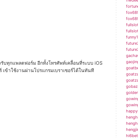
fiwdee
fortu
fox68
fox68
fullsl
fullsl
funny
futur
futur
gacha
gaoji
รับทุกแพลตฟอร์ม อีกทั้งโทรศัพท์เคลื่อนที่ระบบ iOS
goatb
์ เข้าใช้งานผ่านโปรแกรมเบราเซอร์ได้ในทันที​
goatz
goatz
gobaz
golde
gowin
gowin
happy
hengh
hengh
hengj
hi6be