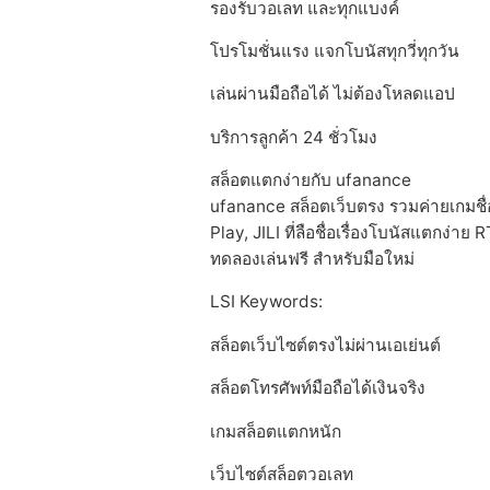
รองรับวอเลท และทุกแบงค์
โปรโมชั่นแรง แจกโบนัสทุกวี่ทุกวัน
เล่นผ่านมือถือได้ ไม่ต้องโหลดแอป
บริการลูกค้า 24 ชั่วโมง​
สล็อตแตกง่ายกับ ufanance
ufanance สล็อตเว็บตรง รวมค่ายเกมชื
Play, JILI ที่ลือชื่อเรื่องโบนัสแตกง่าย
ทดลองเล่นฟรี สำหรับมือใหม่​
LSI Keywords:
สล็อตเว็บไซต์ตรงไม่ผ่านเอเย่นต์
สล็อตโทรศัพท์มือถือได้เงินจริง
เกมสล็อตแตกหนัก
เว็บไซต์สล็อตวอเลท​