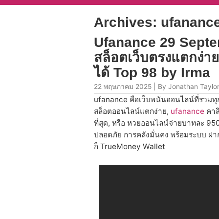
Archives: ufanance 
Ufanance 29 Septe
สล็อตเว็บตรงแตกง่ายร
ได้ Top 98 by Irma
22 พฤษภาคม 2025 | By Jonathan Taylor
ufanance คือเว็บพนันออนไลน์ที่รวมทุก
สล็อตออนไลน์แตกง่าย,
ufanance
คาส
ที่สุด, หรือ หวยออนไลน์จ่ายบาทละ 950 
ปลอดภัย การคลังมั่นคง พร้อมระบบ ฝาก
ก็ TrueMoney Wallet ​