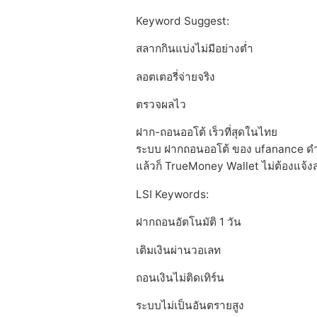
Keyword Suggest:
สลากกินแบ่งไม่มีอย่างต่ำ
ลอตเตอรี่จ่ายจริง
ตรวจผลไว​
ฝาก-ถอนออโต้ เร็วที่สุดในไทย
ระบบ ฝากถอนออโต้ ของ ufanance ดำเน
แล้วก็ TrueMoney Wallet ไม่ต้องแจ้ง
LSI Keywords:
ฝากถอนอัตโนมัติ 1 วัน
เติมเงินผ่านวอเลท
ถอนเงินไม่ติดเทิร์น
ระบบไม่เป็นอันตรายสูง​