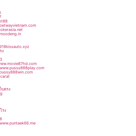
3
7
ot88
/betwayvietnam.com
jokerasia.net
/moodeng.in
/918kissauto.xyz
รง
23
/www.movie87hd.com
/www.pussy888play.com
/pussy888win.com
carat
ว็บตรง
pg
นโรง
6
/www.puntaek66.me