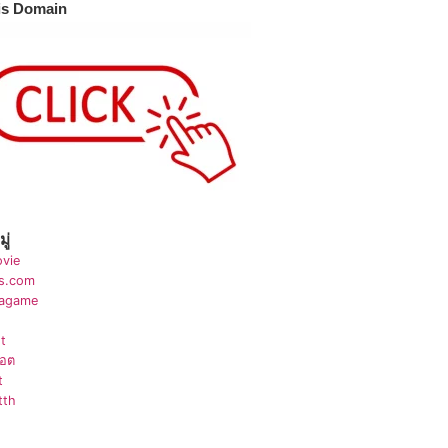
is Domain
ู่
vie
s.com
agame
t
็อต
t
tth