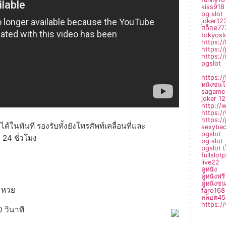
kiss918
pg slot
joker12
สล็อต77
tokyosl
https:/
https://
https:/
pgslot
https:/
หนังชนโ
sagame
joker 1
http:/
https:/
https:/
้ในทันที รองรับทั้งยังโทรศัพท์เคลื่อนที่และ
sexybac
pgslot
4 ชั่วโมง​
pg slot
pgslot เ
fullslot
live22
ดูหนัง
ดูหนังฟรี
ดูหนังช
 หวย
faro168
สล็อต45
https:/
 วินาที