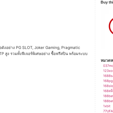
Buy th
่อดังอย่าง PG SLOT, Joker Gaming, Pragmatic
 RTP สูง รวมทั้งฟีเจอร์พิเศษอย่าง ซื้อฟรีสปิน พร้อมระบบ
หมวดหม
037mo
123xo
1688s
168pg
168slo
168สล
188be
188be
1xbit
77UFA