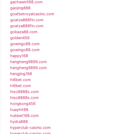
gachawin168.com
gaojing888
goatbetroyalcasino.com
goatza888fin.com
goatza888fin.com
gobaza88.com
golden456
gowingo88.com
gowingo88.com
happy168
hengheng9899.com
hengheng9899.com
hengjing168
hi6bet.com
hi6bet.com
hiso8888s.com
hiso8888s.com
hongkong456
huayhit88
hubbet168.com
hydra888
hyperclub-casino.com
hyperclub-casino.com