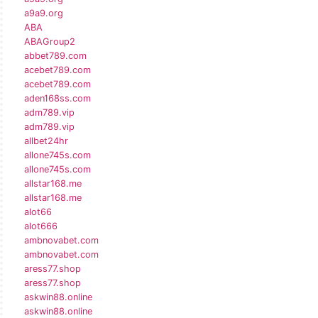
a9a9.org
ABA
ABAGroup2
abbet789.com
acebet789.com
acebet789.com
aden168ss.com
adm789.vip
adm789.vip
allbet24hr
allone745s.com
allone745s.com
allstar168.me
allstar168.me
alot66
alot666
ambnovabet.com
ambnovabet.com
aress77.shop
aress77.shop
askwin88.online
askwin88.online