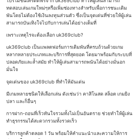
โปรโมชั่นเครดิตฟรีจาก uk369club ทำให้ผู้เล่นสามารถ
ทดสอบเล่นเกมใหม่ๆหรือเพิ่มช่องทางสำหรับเพื่อการชนะเดิม
พันโดยไม่ต้องใช้เงินลงทุนส่วนตัว ซึ่งเป็นจุดเด่นที่ช่วยให้ผู้เล่น
สามารถบันเทิงใจไปกับการเล่นได้อย่างเต็มที่
เพราะเหตุไรจะต้องเลือก uk369club?
uk369club เป็นแพลตฟอร์มการเดิมพันที่ครบถ้วนด้วยเกม
หลากหลายประเภทและบริการที่สุดยอด โดยมาพร้อมกับระบบที่
ปลอดภัยและล้ำสมัย ทำให้ผู้เล่นสามารถพนันได้อย่างมั่นอก
มั่นใจ
จุดเด่นของ uk369club ที่ทำให้มันเด่น
มีเกมหลายชนิดให้เลือกเล่น ดังเช่นว่า คาสิโนสด สล็อต เกมยิง
ปลา และก็อื่นๆ
การฝาก-ถอนที่เร็วทันใจรวมทั้งไม่เป็นอันตราย ช่วยทำให้ผู้เล่น
ทำธุรกรรมได้สะดวกรวมทั้งรวดเร็ว
บริการลูกค้าตลอด 1 วัน พร้อมให้คำแนะนำและความให้การ