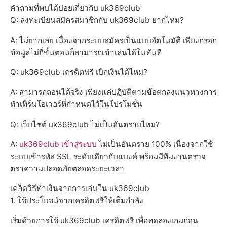
คำถามที่พบได้บ่อยเกี่ยวกับ uk369club
Q: ลงทะเบียนสมัครสมาชิกกับ uk369club ยากไหม?
A: ไม่ยากเลย เนื่องจากระบบสมัครเป็นแบบอัตโนมัติ เพียงกรอก
ข้อมูลไม่กี่ขั้นตอนก็สามารถเข้าเล่นได้ในทันที
Q: uk369club เครดิตฟรี เบิกเงินได้ไหม?
A: สามารถถอนได้จริง เพียงแค่ปฏิบัติตามข้อตกลงแนวทางการ
ทำเทิร์นโอเวอร์ที่กำหนดไว้ในโปรโมชั่น
Q: เว็บไซต์ uk369club ไม่เป็นอันตรายไหม?
A:
uk369club เข้าสู่ระบบ
ไม่เป็นอันตราย 100% เนื่องจากใช้
ระบบเข้ารหัส SSL ระดับเดียวกับแบงค์ พร้อมมีทีมงานตรวจ
ตราความปลอดภัยตลอดระยะเวลา
เคล็ดวิธีทำเงินจากการเล่นใน uk369club
1. ใช้ประโยชน์จากเครดิตฟรีให้เต็มกำลัง
เริ่มด้วยการใช้ uk369club เครดิตฟรี เพื่อทดลองเกมก่อน