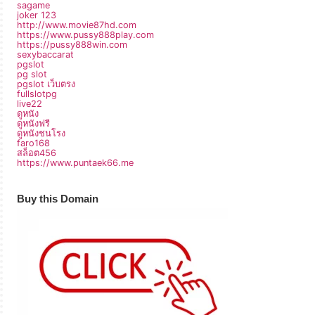
sagame
joker 123
http://www.movie87hd.com
https://www.pussy888play.com
https://pussy888win.com
sexybaccarat
pgslot
pg slot
pgslot เว็บตรง
fullslotpg
live22
ดูหนัง
ดูหนังฟรี
ดูหนังชนโรง
faro168
สล็อต456
https://www.puntaek66.me
Buy this Domain