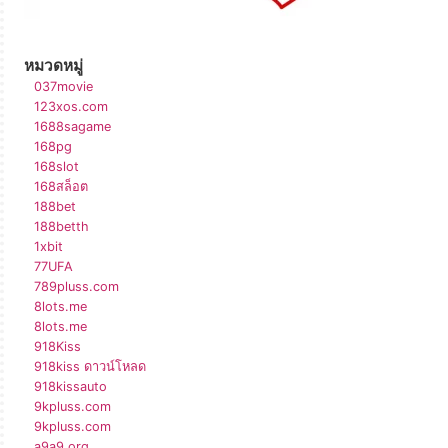
หมวดหมู่
037movie
123xos.com
1688sagame
168pg
168slot
168สล็อต
188bet
188betth
1xbit
77UFA
789pluss.com
8lots.me
8lots.me
918Kiss
918kiss ดาวน์โหลด
918kissauto
9kpluss.com
9kpluss.com
a9a9.org