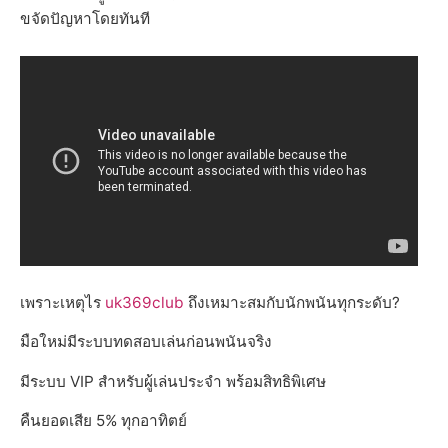
ขจัดปัญหาโดยทันที
เพราะเหตุไร
uk369club
ถึงเหมาะสมกับนักพนันทุกระดับ?
มือใหม่มีระบบทดสอบเล่นก่อนพนันจริง
มีระบบ VIP สำหรับผู้เล่นประจำ พร้อมสิทธิพิเศษ
คืนยอดเสีย 5% ทุกอาทิตย์