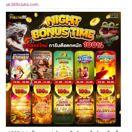
uk369clubs.com
.