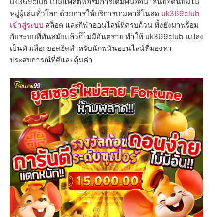
uk369club เป็นแพลตฟอร์มการเดิมพันออนไลน์ยอดนิยมใน
หมู่ผู้เล่นทั่วโลก ด้วยการให้บริการเกมคาสิโนสด
uk369club
เข้าสู่ระบบ
สล็อต และกีฬาออนไลน์ที่ครบถ้วน ทั้งยังมาพร้อม
กับระบบที่ทันสมัยแล้วก็ไม่มีอันตราย ทำให้ uk369club แปลง
เป็นตัวเลือกยอดฮิตสำหรับนักพนันออนไลน์ที่มองหา
ประสบการณ์ที่ดีและคุ้มค่า