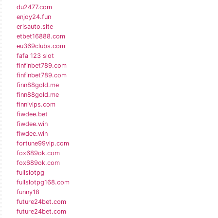
du2477.com
enjoy24.fun
erisauto.site
etbet16888.com
eu369clubs.com
fafa 123 slot
finfinbet789.com
finfinbet789.com
finn88gold.me
finn88gold.me
finnivips.com
fiwdee.bet
fiwdee.win
fiwdee.win
fortune99vip.com
fox689ok.com
fox689ok.com
fullslotpg
fullslotpg168.com
funny18
future24bet.com
future24bet.com