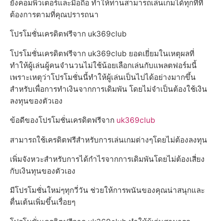
ยังคอมพิวเตอร์และมือถือ ทำให้ท่านสามารถเล่นเกมได้ทุกที่ที่
ต้องการตามที่คุณปรารถนา
โปรโมชั่นเครดิตฟรีจาก uk369club
โปรโมชั่นเครดิตฟรีจาก uk369club ยอดเยี่ยมในเหตุผลที่
ทำให้ผู้เล่นผู้คนจำนวนไม่ใช้น้อยเลือกเล่นกับแพลตฟอร์มนี้
เพราะเหตุว่าโปรโมชั่นนี้ทำให้ผู้เล่นเป็นไปได้อย่างมากขึ้น
สำหรับเพื่อการทำเงินจากการเดิมพัน โดยไม่จำเป็นต้องใช้เงิน
ลงทุนของตัวเอง
ข้อดีของโปรโมชั่นเครดิตฟรีจาก
uk369club
สามารถใช้เครดิตฟรีสำหรับการเล่นเกมต่างๆโดยไม่ต้องลงทุน
เพิ่มจังหวะสำหรับการได้กำไรจากการเดิมพันโดยไม่ต้องเสี่ยง
กับเงินทุนของตัวเอง
มีโปรโมชั่นใหม่ๆทุกวี่วัน ช่วยให้การพนันของคุณน่าสนุกและ
ตื่นเต้นเพิ่มขึ้นเรื่อยๆ