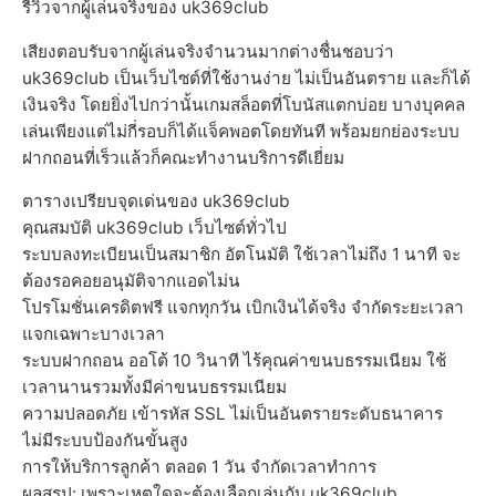
รีวิวจากผู้เล่นจริงของ uk369club
เสียงตอบรับจากผู้เล่นจริงจำนวนมากต่างชื่นชอบว่า
uk369club เป็นเว็บไซต์ที่ใช้งานง่าย ไม่เป็นอันตราย และก็ได้
เงินจริง โดยยิ่งไปกว่านั้นเกมสล็อตที่โบนัสแตกบ่อย บางบุคคล
เล่นเพียงแต่ไม่กี่รอบก็ได้แจ็คพอตโดยทันที พร้อมยกย่องระบบ
ฝากถอนที่เร็วแล้วก็คณะทำงานบริการดีเยี่ยม
ตารางเปรียบจุดเด่นของ uk369club
คุณสมบัติ uk369club เว็บไซต์ทั่วไป
ระบบลงทะเบียนเป็นสมาชิก อัตโนมัติ ใช้เวลาไม่ถึง 1 นาที จะ
ต้องรอคอยอนุมัติจากแอดไม่น
โปรโมชั่นเครดิตฟรี แจกทุกวัน เบิกเงินได้จริง จำกัดระยะเวลา
แจกเฉพาะบางเวลา
ระบบฝากถอน ออโต้ 10 วินาที ไร้คุณค่าขนบธรรมเนียม ใช้
เวลานานรวมทั้งมีค่าขนบธรรมเนียม
ความปลอดภัย เข้ารหัส SSL ไม่เป็นอันตรายระดับธนาคาร
ไม่มีระบบป้องกันขั้นสูง
การให้บริการลูกค้า ตลอด 1 วัน จำกัดเวลาทำการ
ผลสรุป: เพราะเหตุใดจะต้องเลือกเล่นกับ uk369club