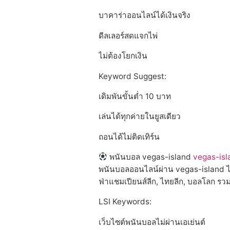
บาคาร่าออนไลน์ได้เงินจริง
ดีลเลอร์สดแจกไพ่
ไม่ต้องโยกเงิน
Keyword Suggest:
เดิมพันขั้นต่ำ 10 บาท
เล่นได้ทุกค่ายในยูสเดียว
ถอนได้ไม่ติดเทิร์น
พนันบอล vegas-island
vegas-isl
พนันบอลออนไลน์ผ่าน vegas-island ได้ทุกค
ฟ่าแชมเปียนส์ลีก, ไทยลีก, บอลโลก รวมท
LSI Keywords:
เว็บไซต์พนันบอลไม่ผ่านเอเย่นต์