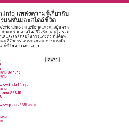
.info แหล่งความรู้เกี่ยวกับ
รแฟชั่นและสไตล์ชีวิต
://chich.info เสนอข้อมูลและแรงบันดาล
ยวกับแฟชั่นและสไตล์ชีวิตที่น่าสนใจ รวม
นิคและเคล็ดลับในการแต่งตัว ที่นี่คือที่
บคนที่รักการแสดงออกผ่านการแต่งตัว
ตล์ชีวิต anh sec com
3
8
บตรง แตกง่าย
บตรง
/www.jinda44.xyz
บตรง
/bonus888.life
8
/www.pussy888fun.io
บตรง
ทย