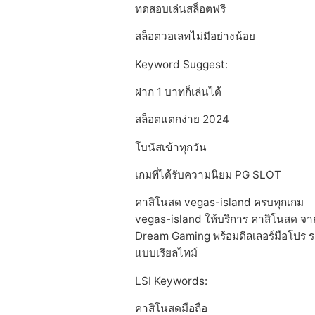
ทดสอบเล่นสล็อตฟรี
สล็อตวอเลทไม่มีอย่างน้อย
Keyword Suggest:
ฝาก 1 บาทก็เล่นได้
สล็อตแตกง่าย 2024
โบนัสเข้าทุกวัน
เกมที่ได้รับความนิยม PG SLOT
คาสิโนสด vegas-island ครบทุกเกม
vegas-island ให้บริการ คาสิโนสด จา
Dream Gaming พร้อมดีลเลอร์มือโปร ระ
แบบเรียลไทม์
LSI Keywords:
คาสิโนสดมือถือ