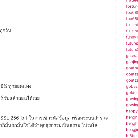
fiwdee
fortu
fox68
fox68
fullsl
ทุกวัน
fullsl
funny
futur
futur
gacha
gaoji
goatb
goatz
goatz
0.8% ทุกยอดแทง
gobaz
golde
ร์ รับแล้วถอนได้เลย
gowin
gowin
happy
 SSL 256-bit ในการเข้ารหัสข้อมูล พร้อมระบบสำรวจ
hengh
hengh
็มั่นอกมั่นใจได้ว่าทุกธุรกรรมเป็นธรรม โปร่งใส
hengj
hi6be