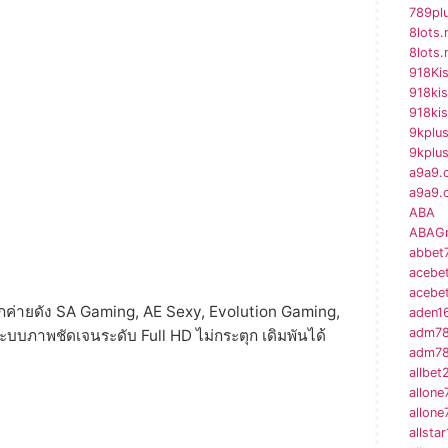
789pl
8lots
8lots
918Ki
918ki
918ki
9kplu
9kplu
a9a9.
a9a9.
ABA
ABAG
abbet
acebe
acebe
กค่ายดัง SA Gaming, AE Sexy, Evolution Gaming,
aden1
adm78
บบภาพชัดเจนระดับ Full HD ไม่กระตุก เดิมพันได้
adm78
allbet
allon
allon
allsta