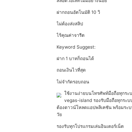
สล็อตวอเลทไม่มีอย่างน้อย
ฝากถอนอัตโนมัติ 10 วิ
ไม่ต้องส่งสลิป
ไร้คุณค่าจารีต
Keyword Suggest:
ฝาก 1 บาทก็ถอนได้
ถอนเงินไวที่สุด
ไม่จำกัดรอบถอน
ใช้งานง่ายบนโทรศัพท์มือถือทุกระ
vegas-island รองรับมือถือทุกระบบ 
ต้องดาวน์โหลดแอปพลิเคชัน พร้อมระบบ
วัย
รองรับทุกโปรแกรมเล่นอินเตอร์เน็ต