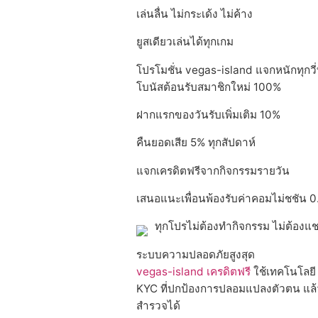
เล่นลื่น ไม่กระเด้ง ไม่ค้าง
ยูสเดียวเล่นได้ทุกเกม
โปรโมชั่น vegas-island แจกหนักทุกวี่
โบนัสต้อนรับสมาชิกใหม่ 100%
ฝากแรกของวันรับเพิ่มเติม 10%
คืนยอดเสีย 5% ทุกสัปดาห์
แจกเครดิตฟรีจากกิจกรรมรายวัน
เสนอแนะเพื่อนพ้องรับค่าคอมไม่ชชัน 
ทุกโปรไม่ต้องทำกิจกรรม ไม่ต้องแช
ระบบความปลอดภัยสูงสุด
vegas-island เครดิตฟรี
ใช้เทคโนโลยี
KYC ที่ปกป้องการปลอมแปลงตัวตน แล้วก
สำรวจได้