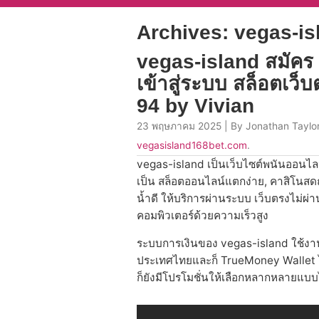
Archives: vegas-isl
vegas-island สมัคร 
เข้าสู่ระบบ สล็อตเว็
94 by Vivian
23 พฤษภาคม 2025 | By Jonathan Taylo
vegasisland168bet.com
.
vegas-island เป็นเว็บไซต์พนันออนไลน์
เป็น สล็อตออนไลน์แตกง่าย, คาสิโนสด
น้ำดี ให้บริการผ่านระบบ เว็บตรงไม่ผ่า
คอมพิวเตอร์ด้วยความเร็วสูง
ระบบการเงินของ vegas-island ใช้งา
ประเทศไทยและก็ TrueMoney Wallet ไม่
ก็ยังมีโปรโมชั่นให้เลือกหลากหลายแบบ