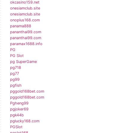
okcasino159.net
onesiamclub.site
onesiamclub.site
onoplus168.com
panama888
pananthai99.com
pananthai99.com
paramax1688.info
PG
PG Slot
pg SuperGame
pg718
pg77
pg99
pgfish
pggold168bet.com
pggold168bet.com
Pgheng99
pgjoker69
pgk44b
pglucky168.com
PGSlot
pgslot168