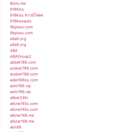
8lots.me
918Kiss
918kiss ดาวน์โหลด
918kissauto
9kpluss.com
9kpluss.com
a9a9.org
a9a9.org
ABA
ABAGroup2
abbet789.com
acebet789.com
acebet789.com
aden168ss.com
adm789.vip
adm789.vip
allbet24hr
allone745s.com
allone745s.com
allstar168.me
allstar168.me
alot66