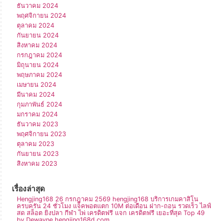
ธันวาคม 2024
พฤศจิกายน 2024
ตุลาคม 2024
กันยายน 2024
สิงหาคม 2024
กรกฎาคม 2024
มิถุนายน 2024
พฤษภาคม 2024
เมษายน 2024
มีนาคม 2024
กุมภาพันธ์ 2024
มกราคม 2024
ธันวาคม 2023
พฤศจิกายน 2023
ตุลาคม 2023
กันยายน 2023
สิงหาคม 2023
เรื่องล่าสุด
Hengjing168 26 กรกฎาคม 2569 hengjing168 บริการเกมคาสิโน
ครบครัน 24 ชั่วโมง แจ็คพอตแตก 10M ต่อเดือน ฝาก-ถอน รวดเร็ว ไลฟ์
สด สล็อต ยิงปลา กีฬา ไพ่ เครดิตฟรี แจก เครดิตฟรี เยอะที่สุด Top 49
by Dewayne hengjing168d.com