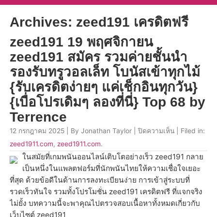
Archives: zeed191 เครดิตฟรี
zeed191 19 พฤศจิกายน
zeed191 สมัคร รวมค่ายชั้นนำ
รองรับทรูวอลเล็ท โบนัสเข้าทุกไม้
{รับเครดิตง่ายๆ แค่เช็กอินทุกวัน}
{เบื่อโปรเดิมๆ ลองที่นี่} Top 68 by
Terrence
12 กรกฎาคม 2025 | By Jonathan Taylor |
ปิดความเห็น
| Filed in:
zeed1911.com
,
zeed1911.com
.
ในสมัยที่เกมพนันออนไลน์เติบโตอย่างเร็ว zeed191 กลาย
เป็นหนึ่งในแพลตฟอร์มที่นักพนันไทยให้ความเชื่อใจเยอะ
ที่สุด ด้วยข้อดีในด้านการลงทะเบียนง่าย การเข้าสู่ระบบที่
รวดเร็วทันใจ รวมทั้งโปรโมชั่น zeed191 เครดิตฟรี ที่แจกจริง
ไม่ยั้ง บทความนี้จะพาคุณไปตรวจสอบเนื้อหาทั้งหมดเกี่ยวกับ
เว็บไซต์ zeed191