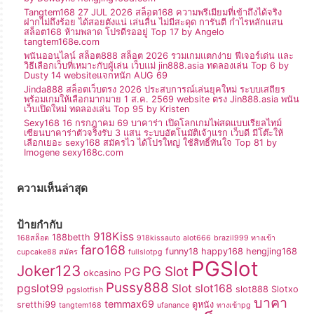
Tangtem168 27 JUL 2026 สล็อต168 ความพรีเมียมที่เข้าถึงได้จริง
ฝากไม่ถึงร้อย ได้สอยตังแน่ เล่นลื่น ไม่มีสะดุด การันตี กำไรหลักแสน
สล็อต168 ห้ามพลาด โปรดีรออยู่ Top 17 by Angelo
tangtem168e.com
พนันออนไลน์ สล็อต888 สล็อต 2026 รวมเกมแตกง่าย ฟีเจอร์เด่น และ
วิธีเลือกเว็บที่เหมาะกับผู้เล่น เว็บแม่ jin888.asia ทดลองเล่น Top 6 by
Dusty 14 websiteแจกหนัก AUG 69
Jinda888 สล็อตเว็บตรง 2026 ประสบการณ์เล่นยุคใหม่ ระบบเสถียร
พร้อมเกมให้เลือกมากมาย 1 ส.ค. 2569 website ตรง Jin888.asia พนัน
เว็บเปิดใหม่ ทดลองเล่น Top 95 by Kristen
Sexy168 16 กรกฎาคม 69 บาคาร่า เปิดโลกเกมไพ่สดแบบเรียลไทม์
เซียนบาคาร่าตัวจริงรับ 3 แสน ระบบอัตโนมัติเจ้าแรก เว็บดี มีโต๊ะให้
เลือกเยอะ sexy168 สมัครไว ได้โปรใหญ่ ใช้สิทธิ์ทันใจ Top 81 by
Imogene sexy168c.com
ความเห็นล่าสุด
ป้ายกำกับ
918Kiss
188betth
168สล็อต
918kissauto
alot666
brazil999 ทางเข้า
faro168
funny18
happy168
hengjing168
cupcake88 สมัคร
fullslotpg
PGSlot
Joker123
PG Slot
PG
okcasino
Pussy888
pgslot99
Slot
slot168
slot888
Slotxo
pgslotfish
บาคา
temmax69
sretthi99
ดูหนัง
tangtem168
ufanance
ทางเข้าpg