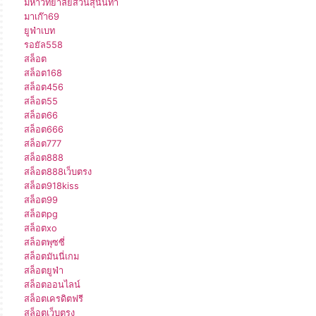
มหาวิทยาลัยสวนสุนันทา
มาเก๊า69
ยูฟ่าเบท
รอยัล558
สล็อต
สล็อต168
สล็อต456
สล็อต55
สล็อต66
สล็อต666
สล็อต777
สล็อต888
สล็อต888เว็บตรง
สล็อต918kiss
สล็อต99
สล็อตpg
สล็อตxo
สล็อตพุซซี่
สล็อตมันนี่เกม
สล็อตยูฟ่า
สล็อตออนไลน์
สล็อตเครดิตฟรี
สล็อตเว็บตรง