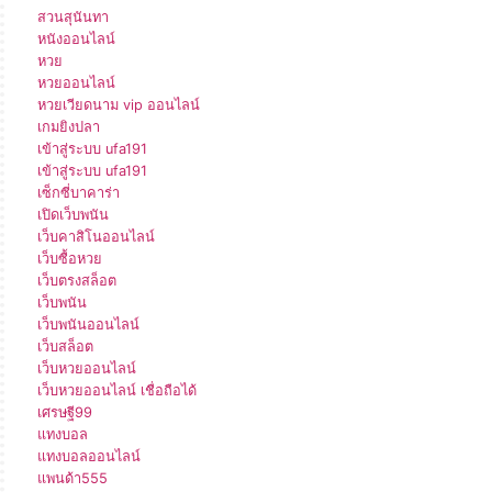
สวนสุนันทา
หนังออนไลน์
หวย
หวยออนไลน์
หวยเวียดนาม vip ออนไลน์
เกมยิงปลา
เข้าสู่ระบบ ufa191
เข้าสู่ระบบ ufa191
เซ็กซี่บาคาร่า
เปิดเว็บพนัน
เว็บคาสิโนออนไลน์
เว็บซื้อหวย
เว็บตรงสล็อต
เว็บพนัน
เว็บพนันออนไลน์
เว็บสล็อต
เว็บหวยออนไลน์
เว็บหวยออนไลน์ เชื่อถือได้
เศรษฐี99
แทงบอล
แทงบอลออนไลน์
แพนด้า555