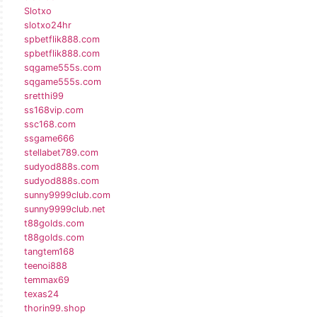
Slotxo
slotxo24hr
spbetflik888.com
spbetflik888.com
sqgame555s.com
sqgame555s.com
sretthi99
ss168vip.com
ssc168.com
ssgame666
stellabet789.com
sudyod888s.com
sudyod888s.com
sunny9999club.com
sunny9999club.net
t88golds.com
t88golds.com
tangtem168
teenoi888
temmax69
texas24
thorin99.shop