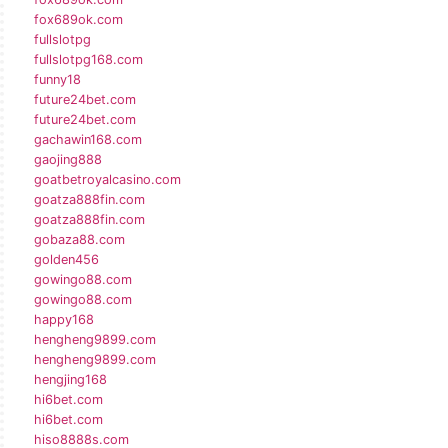
fox689ok.com
fullslotpg
fullslotpg168.com
funny18
future24bet.com
future24bet.com
gachawin168.com
gaojing888
goatbetroyalcasino.com
goatza888fin.com
goatza888fin.com
gobaza88.com
golden456
gowingo88.com
gowingo88.com
happy168
hengheng9899.com
hengheng9899.com
hengjing168
hi6bet.com
hi6bet.com
hiso8888s.com