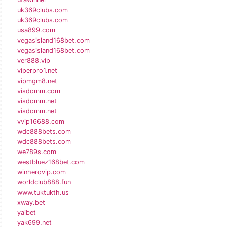
uk369clubs.com
uk369clubs.com
usa899.com
vegasisland168bet.com
vegasisland168bet.com
ver888.vip
viperpro1.net
vipmgm8.net
visdomm.com
visdomm.net
visdomm.net
vvip16688.com
wdc888bets.com
wdc888bets.com
we789s.com
westbluez168bet.com
winherovip.com
worldclub888.fun
www.tuktukth.us
xway.bet
yaibet
yak699.net