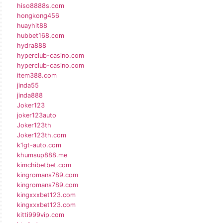
hiso8888s.com
hongkong456
huayhit88
hubbet168.com
hydra888
hyperclub-casino.com
hyperclub-casino.com
item388.com
jinda55
jinda888
Joker123
joker123auto
Joker123th
Joker123th.com
k1gt-auto.com
khumsup888.me
kimchibetbet.com
kingromans789.com
kingromans789.com
kingxxxbet123.com
kingxxxbet123.com
kitti999vip.com