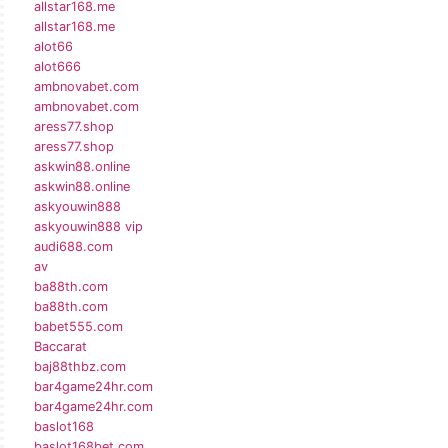
allstar168.me
allstar168.me
alot66
alot666
ambnovabet.com
ambnovabet.com
aress77.shop
aress77.shop
askwin88.online
askwin88.online
askyouwin888
askyouwin888 vip
audi688.com
av
ba88th.com
ba88th.com
babet555.com
Baccarat
baj88thbz.com
bar4game24hr.com
bar4game24hr.com
baslot168
baslot168bet.com