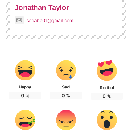
Jonathan Taylor
seoaba01@gmail.com
Happy
Sad
Excited
0
%
0
%
0
%