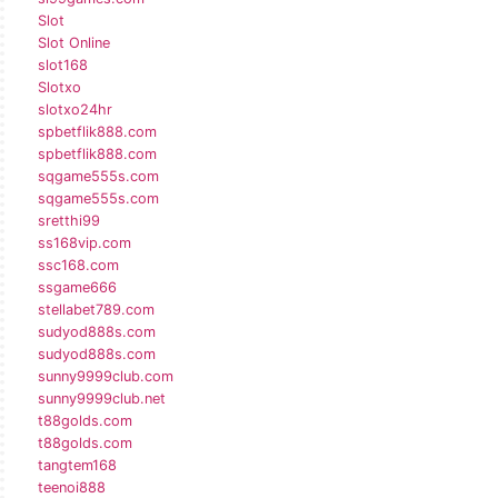
Slot
Slot Online
slot168
Slotxo
slotxo24hr
spbetflik888.com
spbetflik888.com
sqgame555s.com
sqgame555s.com
sretthi99
ss168vip.com
ssc168.com
ssgame666
stellabet789.com
sudyod888s.com
sudyod888s.com
sunny9999club.com
sunny9999club.net
t88golds.com
t88golds.com
tangtem168
teenoi888