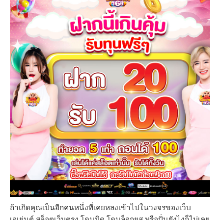
ถ้าเกิดคุณเป็นอีกคนหนึ่งที่เคยหลงเข้าไปในวงจรของเว็บ
เอเย่นต์ สล็อตเว็บตรง โดนบิด โดนล็อกยูส หรือปั่นยังไงก็ไม่เคย