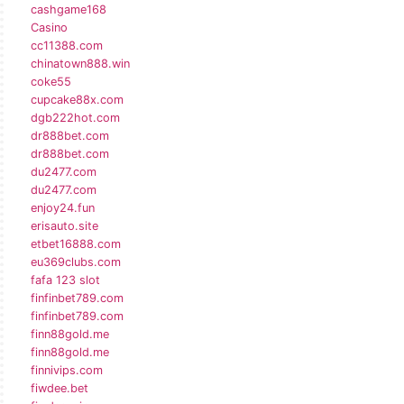
cashgame168
Casino
cc11388.com
chinatown888.win
coke55
cupcake88x.com
dgb222hot.com
dr888bet.com
dr888bet.com
du2477.com
du2477.com
enjoy24.fun
erisauto.site
etbet16888.com
eu369clubs.com
fafa 123 slot
finfinbet789.com
finfinbet789.com
finn88gold.me
finn88gold.me
finnivips.com
fiwdee.bet