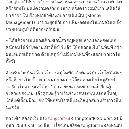
Tangtem168 การจัดการเงินลงทุนและก็การอ่านจังหวะเค้าไพ่
หรือรอบโบนัสมีความคล้ายกันมาก ครั้งคราวผมก็เอา เคล็ดวิธี
บาคาร่า ในเรื่องที่เกี่ยวข้องกับการเดินเงิน (Money
Management) มาประยุกต์กับการเพิ่ม-ลดเบทในเกมสล็อต ซึ่ง
ช่วยเซฟทุนได้ดีมากๆครับผม
• ได้แล้วจำเป็นต้องเลิก: ข้อนี้สำคัญที่สุด! หากแจ็กพอตแตก
หนักจนได้กำไรตามเป้าที่ตั้งไว้แล้ว ให้กดถอนเงินในทันที อย่า
ฝืนเล่นต่อเด็ดขาด ด้วยเหตุว่าไม่มีเกมไหนที่จะแจกพวกเราไป
ทั้งวัน
สำหรับสายปั่น สล็อตเว็บตรง ผู้ใดที่กำลังท้อแท้กับเว็บไซต์เดิมๆ
หรือพึ่งจะเริ่มเข้าวงการ ผมต้องการให้ทดลองเปิดใจดูสักครั้ง
ขอรับ เริ่มเบาๆแค่ไม้ละ 1 บาท สะสมประสบการณ์ เรียนรู้
จังหวะของเกม แล้วคุณจะรู้ว่าเงินรางวัลหลักพันหลักหมื่นอยู่
ใกล้แค่เอื้อมมือ… ขอให้ทุกคนโชคดีและก็สนุกสนานกับการปั่น
นะครับ!
ทางเข้า สล็อตเว็บตรง
tangtem168
Tangtem168d.com 21 มิ
ถุนา 2569 Katrice ยืน 1 เรื่องเกมสล็อต tangtem168ลงทุนงบ