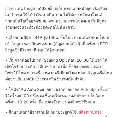
การจะเล่น tangtem168 สล็อตเว็บตรง แตกหนักสุด เริ่มเพียง
แค่ 1 บาท ให้ได้กำไรแบบยืนนาน ไม่ใช่การหลับตาจิ้มแล้
วกดสปินไปเรื่อยๆครับผม จากประสบการณ์ของผม มันมีสูตร
รวมทั้งจังหวะที่จะต้องดูดังต่อไปนี้นะครับ:
• เลือกเกมที่มีค่า RTP สูง (96% ขึ้นไป): ก่อนเล่นทุกหน ให้กด
เข้าไปดูกรยละเอียดของเกม (สัญลักษณ์ตัว i) เพื่อเช็กค่า RTP
ยิ่งสูง ยิ่งมีโอกาสคืนทุนให้ผู้เล่นมาก
• เริ่มจากน้อยไปมาก (Scaling Up): ตอน 20-30 ไม้แรก ให้
เปิดใจรักษาระดับไว้ที่เบท 1 บาท เพื่อเช็กจังหวะของเกมว่า
“เข้า” ดีไหม หากเครื่องหมายพรีเมียมเริ่มมาบ่อย ตัวคูณเริ่มไหล
ค่อยๆขยับเบทเป็น 2 บาท หรือ 5 บาทเป็นลำดับ
• ใช้ฟังก์ชัน Auto Spin อย่างฉลาด: อย่ากด Auto Spin ทิ้งเอา
ไว้ครั้งละ 100 ครั้งรวด ชี้แนะให้กดเองสลับกับการตั้ง Auto
ครั้งละ 10-20 ครั้ง เพื่อแปลงจังหวะของอัลกอริทึมเกม
• ศึกษาเคล็ดวิธีจากเกมอื่นๆมาประยุกต์ใช้:
สล็อตเว็บตรง