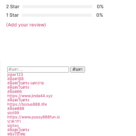
2 Star
0%
1 Star
0%
(Add your review)
joker123
สล็อต168
สล็อตเว็บตรง แตกง่าย
สล็อตเว็บตรง
สล็อต66
https://www.jinda44.xyz
สล็อตเว็บตรง
https://bonus888.life
สล็อต888
slot99
https://www.pussy888fun.io
บาคาร่า
slotxo
สล็อตเว็บตรง
หนังโป๊ไทย