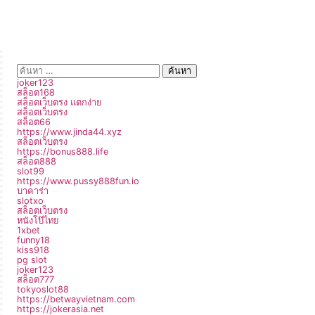
joker123
สล็อต168
สล็อตเว็บตรง แตกง่าย
สล็อตเว็บตรง
สล็อต66
https://www.jinda44.xyz
สล็อตเว็บตรง
https://bonus888.life
สล็อต888
slot99
https://www.pussy888fun.io
บาคาร่า
slotxo
สล็อตเว็บตรง
หนังโป๊ไทย
1xbet
funny18
kiss918
pg slot
joker123
สล็อต777
tokyoslot88
https://betwayvietnam.com
https://jokerasia.net