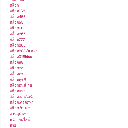
สล็อต
สล็อต168
สล็อต456
สล็อต55
สล็อต66
สล็อต666
สล็อต777
สล็อต888
สล็อต888เว็บตรง
สล็อต918kiss
สล็อต99
สล็อตpg
สล็อตxo
สล็อตพุซซี่
สล็อตมันนี่เกม
สล็อตยูฟ่า
สล็อตออนไลน์
สล็อตเครดิตฟรี
สล็อตเว็บตรง
สวนสุนันทา
หนังออนไลน์
หวย