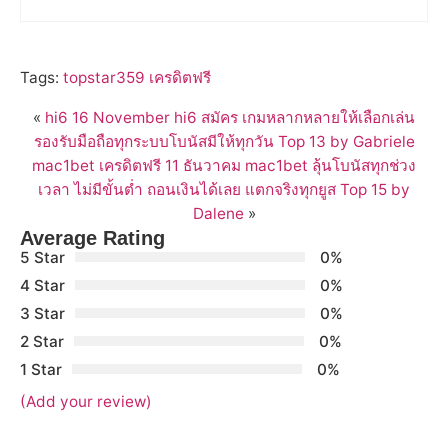
Tags:
topstar359 เครดิตฟรี
«
hi6 16 November hi6 สมัคร เกมหลากหลายให้เลือกเล่น
รองรับมือถือทุกระบบโบนัสมีให้ทุกวัน Top 13 by Gabriele
mac1bet เครดิตฟรี 11 ธันวาคม mac1bet ลุ้นโบนัสทุกช่วง
เวลา ไม่มีขั้นต่ำ ถอนเงินได้เลย แตกจริงทุกยูส Top 15 by
Dalene
»
Average Rating
5 Star
0%
4 Star
0%
3 Star
0%
2 Star
0%
1 Star
0%
(Add your review)