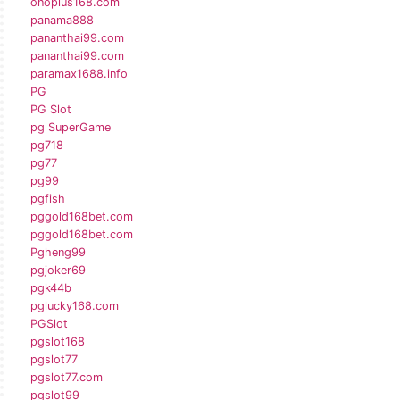
onoplus168.com
panama888
pananthai99.com
pananthai99.com
paramax1688.info
PG
PG Slot
pg SuperGame
pg718
pg77
pg99
pgfish
pggold168bet.com
pggold168bet.com
Pgheng99
pgjoker69
pgk44b
pglucky168.com
PGSlot
pgslot168
pgslot77
pgslot77.com
pgslot99