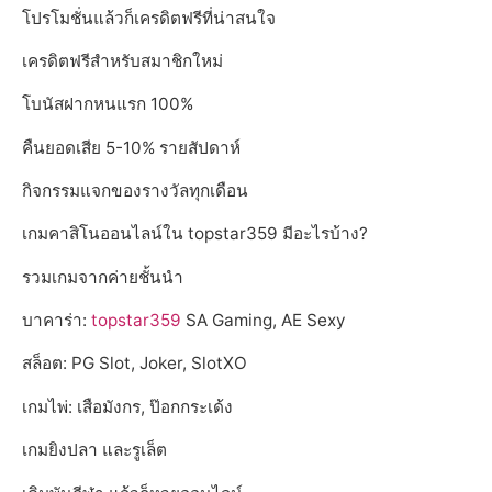
โปรโมชั่นแล้วก็เครดิตฟรีที่น่าสนใจ
เครดิตฟรีสำหรับสมาชิกใหม่
โบนัสฝากหนแรก 100%
คืนยอดเสีย 5-10% รายสัปดาห์
กิจกรรมแจกของรางวัลทุกเดือน
เกมคาสิโนออนไลน์ใน topstar359 มีอะไรบ้าง?
รวมเกมจากค่ายชั้นนำ
บาคาร่า:
topstar359
SA Gaming, AE Sexy
สล็อต: PG Slot, Joker, SlotXO
เกมไพ่: เสือมังกร, ป๊อกกระเด้ง
เกมยิงปลา และรูเล็ต