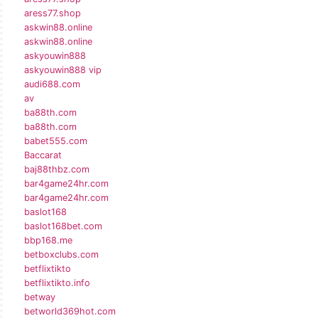
aress77.shop
askwin88.online
askwin88.online
askyouwin888
askyouwin888 vip
audi688.com
av
ba88th.com
ba88th.com
babet555.com
Baccarat
baj88thbz.com
bar4game24hr.com
bar4game24hr.com
baslot168
baslot168bet.com
bbp168.me
betboxclubs.com
betflixtikto
betflixtikto.info
betway
betworld369hot.com