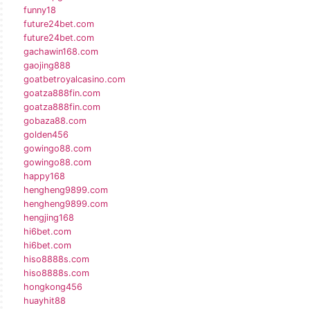
funny18
future24bet.com
future24bet.com
gachawin168.com
gaojing888
goatbetroyalcasino.com
goatza888fin.com
goatza888fin.com
gobaza88.com
golden456
gowingo88.com
gowingo88.com
happy168
hengheng9899.com
hengheng9899.com
hengjing168
hi6bet.com
hi6bet.com
hiso8888s.com
hiso8888s.com
hongkong456
huayhit88