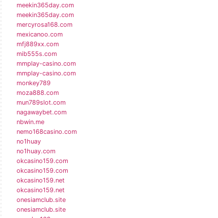
meekin365day.com
meekin365day.com
mercyrosa168.com
mexicanoo.com
mfj889xx.com
mib555s.com
mmplay-casino.com
mmplay-casino.com
monkey789
moza888.com
mun789slot.com
nagawaybet.com
nbwin.me
nemo168casino.com
no1huay
no1huay.com
okcasino159.com
okcasino159.com
okcasino159.net
okcasino159.net
onesiamclub.site
onesiamclub.site