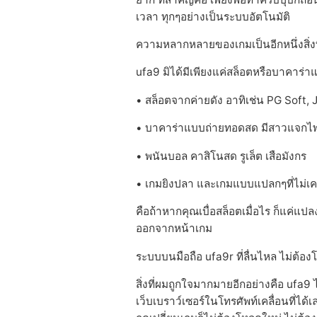
เวลา ทุกๆอย่างเป็นระบบอัตโนมัติ
ความหลากหลายของเกมเป็นอีกหนึ่งสิ่ง
ufa9 มิได้มีเพียงแค่สล็อตหรือบาคาร่า
• สล็อตจากค่ายดัง อาทิเช่น PG Soft,
• บาคาร่าแบบถ่ายทอดสด มีสาวแจกไพ่
• พนันบอล คาสิโนสด รูเล็ต เสือมังกร
• เกมยิงปลา และเกมแบบแปลกๆที่ไม่เคย
คือถ้าหากคุณเบื่อสล็อตเมื่อไร ก็แค่แปล
ออกจากหน้าเกม
ระบบบนมือถือ ufa9r ที่ลื่นไหล ไม่ต้
สิ่งที่ผมถูกใจมากมายอีกอย่างคือ ufa9
เว็บเบราว์เซอร์ในโทรศัพท์เคลื่อนที่ได้