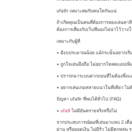
ufa9r เหมาะสมกับคนใดกันแน่
ถ้าเกิดคุณเป็นคนที่ต้องการลองเล่นคาส
ต้องการเสี่ยงกับเว็บที่มองไม่น่าไว้วางใ
เหมาะกับผู้ที่
• มีงบประมาณน้อย แม้กระนั้นอยากเริ่
• ถูกใจเล่นมือถือ ไม่อยากโหลดแอปเพิ่
• ปรารถนาระบบฝากถอนที่ไม่ต้องพึ่งแ
• อยากเล่นเกมหลายแนวในที่เดียว ไม่ต
ปัญหา ufa9r ที่พบได้ทั่วไป (FAQ)
•
ufa9
ไม่มีอันตรายจริงหรือไม่
จากประสบการณ์ผมที่เล่นมาแทบ 2 เดือน 
ผ่าน หรือยอดเงิน ไม่มีรั่ว ไม่มีตกหล