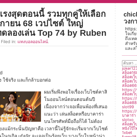
งสุดตอนนี้ รวมทุกคู่ให้เลือก
chich
วงกา
ิกายน 68 เวปไซต์ ใหญ่
https
 ทดลองเล่น Top 74 by Ruben
ใจเกี่
ถึงเทค
Filed in:
แทงบอลออนไลน์
.
สำหรั
และสไ
joker12
nd
สล็อต16
สล็อตเว็
ง ใช้จริง และก็กล้าบอกต่อ
สล็อตเว็
สล็อต66
https:/
ผมเริ่มพึงพอใจเรื่องเว็บไซต์คาสิ
สล็อตเว็
https:/
โนออนไลน์ตอนตอนต้นปี
สล็อต88
เนื่องจากว่าเจอเพื่อนพ้องที่เสนอ
slot99
https:/
แนะว่า เล่นสล็อตหรือบาคาร่า
บาคาร่า
slotxo
บนโทรศัพท์มือถือก็ได้ ไม่ต้อง
สล็อตเว็
งแม้กระนั้นปัญหาคือ เวลานี้ไม่รู้จักจะเริ่มจากเว็บไซต์
หนังโป๊ไ
1xbet
นในกูเกิล ufa9r จะเจอเป็นร้อยเว็บ บางเว็บใบหน้าน่า
funny18