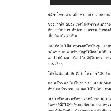
สมัครใช้งาน ufa9r คราวแรกง่ายดายกว่
ช่วงแรกก็แอบระแวงนิดๆเพราะเหตุว่าเคย
ต้องส่งบัตรประจำตัวประชาชน รับรองตั
เสี่ยงโดยไม่จำเป็น
แต่ ufa9r ใช้แนวทางสมัครในรูปแบบกรอกเ
สมัคร ระบบจะสร้างบัญชีให้อัตโนมัติ แ
แอป ไม่ต้องแอดไลน์ ไม่มีผู้ใดมารอตามทั
งานจริงๆ
โปรโมชั่น ufa9r ที่กล้าให้ ฝาก 100 รับ 
ตอนเข้าหน้าโปรโมชั่นของ ufa9r ก็ยังม
ด้วยเหตุว่าหลายเว็บชอบให้โบนัส แต่พ
ufa9 เขียนแจ่มชัดว่า ฝากทีแรก 100 ได้
โอเวอร์ที่มิได้ชั่วร้ายเหลือเกิน ส่วนตัว
ยาก ที่สำคัญคือ เพียงพอทำครบปุ๊บก็ถอ