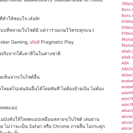
789pl
8lots
8lots
ที่ทำให้ชอบใจ ufa9r
918Ki
918ki
แบบที่หลายเว็บไซต์มี แต่ว่ารวมเกมไว้ครบทุกแนว
918ki
9kplu
 Joker Gaming,
ufa9
Pragmatic Play
9kplu
a9a9.
จริงจากโต๊ะคาสิโนในต่างชาติ
a9a9.
ABA
ABAG
abbet
เห็นจากเว็บไซต์อื่น
acebe
acebe
งโหมดไปเล่นอันอื่นได้โดยทันที ไม่ต้องย้ายเงิน ไม่ต้อง
aden1
adm78
adm78
องโหลดแอป
allbet
allon
 ไม่บังคับให้โหลดแอปเหมือนหลายๆเว็บไซต์ เล่นผ่าน
allon
เลย ไม่ว่าจะเป็น Safari หรือ Chrome ภาพลื่น ไม่กระตุก
allsta