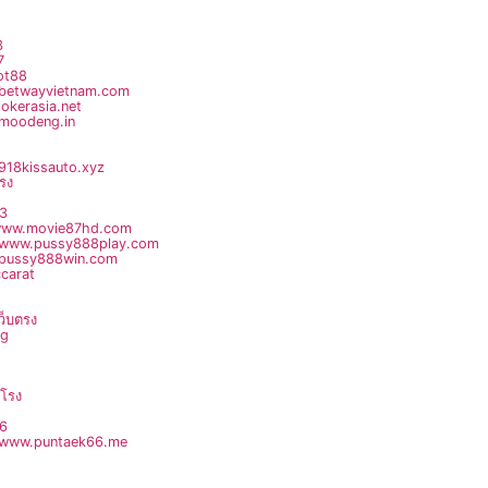
3
7
ot88
/betwayvietnam.com
jokerasia.net
/moodeng.in
/918kissauto.xyz
รง
23
/www.movie87hd.com
/www.pussy888play.com
/pussy888win.com
carat
ว็บตรง
pg
นโรง
6
/www.puntaek66.me