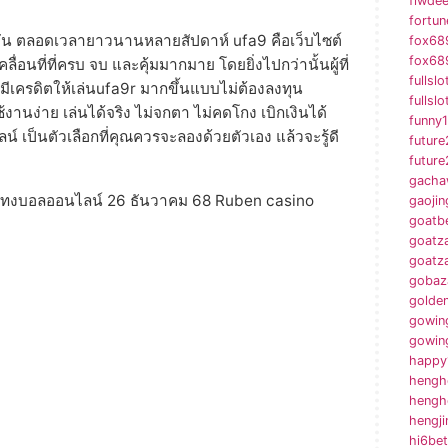
fiwdee
fortu
วัน ตลอดเวลายาวนานหลายสัปดาห์ ufa9 คือเว็บไซต์
fox68
fox68
อนที่ที่ครบ จบ และคุ้มมากมาย โดยยิ่งไปกว่านั้นผู้ที่
fullsl
 ก็มีเครดิตให้เล่นufa9r มากขึ้นแบบไม่ต้องลงทุน
fullsl
านง่าย เล่นได้จริง ไม่จกตา ไม่คดโกง เบิกเงินได้
funny
เป็นตัวเลือกที่คุณควรจะลองด้วยตัวเอง แล้วจะรู้ดี
futur
futur
gacha
คร แทงบอลออนไลน์ 26 ธันวาคม 68 Ruben casino
gaoji
goatb
goatz
goatz
gobaz
golde
gowin
gowin
happy
hengh
hengh
hengj
hi6be