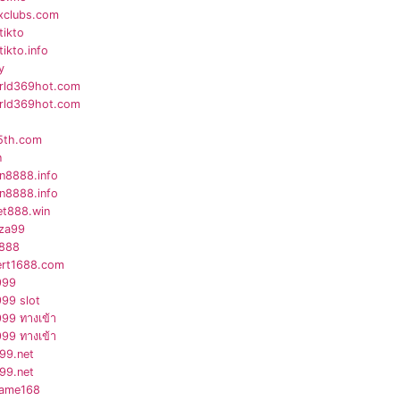
xclubs.com
tikto
tikto.info
y
rld369hot.com
rld369hot.com
5th.com
n
n8888.info
n8888.info
t888.win
za99
888
ert1688.com
999
999 slot
999 ทางเข้า
999 ทางเข้า
99.net
99.net
ame168