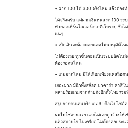
• ฝาก 100 ได้ 300 จริงไหม แล้วต้องท
ได้จริงครับ แค่ฝากเงินหนแรก 100 ระบบ
ทำยอดเทิร์นโอเวอร์จากที่เว็บระบุ ซึ่ง
แน่ๆ
• เบิกเงินจะต้องคอยแอดไม่นอนุมัติไห
ไม่ต้องเลย ทุกขั้นตอนเป็นระบบอัตโนมัต
ต้องรอคนไหน
• เกมมากไหม มีให้เลือกเพียงแค่สล็อตห
เยอะมาก มีอีกทั้งสล็อต บาคาร่า คาส
หลายร้อยเกมจากค่ายดังอีกทั้งไทยรวมทั
สรุปจากคนเล่นจริง ufa9r คือเว็บไซต์
ผมไม่ใช่สายอวย และไม่เคยถูกจ้างให้เขียน
แล้วสบายใจ ไม่เครียด ไม่ต้องคอยระแว