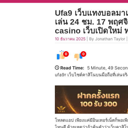
Ufa9 เว็บแทงบอลมาแร
เล่น 24 ชม. 17 พฤศจ
casino เว็บเปิดใหม่
10 ธันวาคม 2025
| By Jonathan Taylor | 
0
0
Read Time:
5 Minute, 49 Seco
ufa9r เว็บไซต์คาสิโนบนมือถือที่เล่นจริ
โหลดแอป เพียงแค่มีอินเทอร์เน็ตก็พอเพีย
ไหนดี ด้วยเหตุว่าถ้าค้นคำว่าเว็บคาสิโ