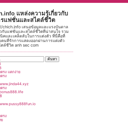
.info แหล่งความรู้เกี่ยวกับ
รแฟชั่นและสไตล์ชีวิต
://chich.info เสนอข้อมูลและแรงบันดาล
ยวกับแฟชั่นและสไตล์ชีวิตที่น่าสนใจ รวม
นิคและเคล็ดลับในการแต่งตัว ที่นี่คือที่
บคนที่รักการแสดงออกผ่านการแต่งตัว
ตล์ชีวิต anh sec com
3
8
บตรง แตกง่าย
บตรง
/www.jinda44.xyz
บตรง
/bonus888.life
8
/www.pussy888fun.io
บตรง
ทย