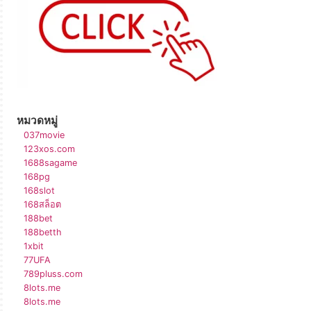
หมวดหมู่
037movie
123xos.com
1688sagame
168pg
168slot
168สล็อต
188bet
188betth
1xbit
77UFA
789pluss.com
8lots.me
8lots.me