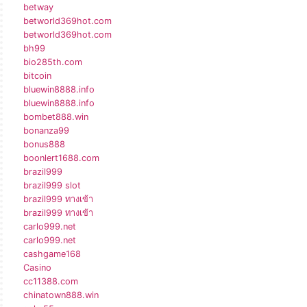
betway
betworld369hot.com
betworld369hot.com
bh99
bio285th.com
bitcoin
bluewin8888.info
bluewin8888.info
bombet888.win
bonanza99
bonus888
boonlert1688.com
brazil999
brazil999 slot
brazil999 ทางเข้า
brazil999 ทางเข้า
carlo999.net
carlo999.net
cashgame168
Casino
cc11388.com
chinatown888.win