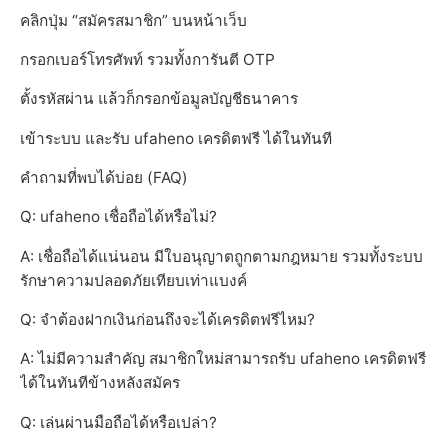
คลิกปุ่ม “สมัครสมาชิก” บนหน้าเว็บ
กรอกเบอร์โทรศัพท์ รวมทั้งการันตี OTP
ตั้งรหัสผ่าน แล้วก็กรอกข้อมูลบัญชีธนาคาร
เข้าระบบ และรับ ufaheno เครดิตฟรี ได้ในทันที
คำถามที่พบได้บ่อย (FAQ)
Q: ufaheno เชื่อถือได้หรือไม่?
A: เชื่อถือได้แน่นอน มีใบอนุญาตถูกตามกฎหมาย รวมทั้งระบบ
รักษาความปลอดภัยเทียบเท่าแบงค์
Q: จำต้องฝากเงินก่อนถึงจะได้เครดิตฟรีไหม?
A: ไม่มีความสำคัญ สมาชิกใหม่สามารถรับ ufaheno เครดิตฟรี
ได้ในทันทีข้างหลังสมัคร
Q: เล่นผ่านมือถือได้หรือเปล่า?