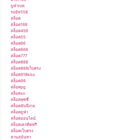
ยูฟ่าเบท
รอยัล558
สล็อต
สล็อต168
สล็อต456
สล็อต55
สล็อต66
สล็อต666
สล็อต777
สล็อต888
สล็อต888เว็บตรง
สล็อต918kiss
สล็อต99
สล็อตpg
สล็อตxo
สล็อตพุซซี่
สล็อตมันนี่เกม
สล็อตยูฟ่า
สล็อตออนไลน์
สล็อตเครดิตฟรี
สล็อตเว็บตรง
สวนสุนันทา