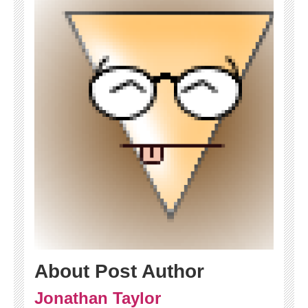
About Post Author
Jonathan Taylor