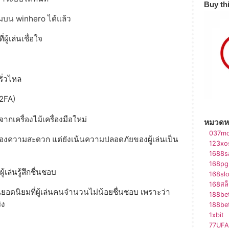
Buy th
นเกมบน winhero ได้แล้ว
ู้เล่นเชื่อใจ
รั่วไหล
(2FA)
ากเครื่องไม้เครื่องมือใหม่
หมวดหม
037mo
งของความสะดวก แต่ยังเน้นความปลอดภัยของผู้เล่นเป็น
123xo
1688s
168pg
้เล่นรู้สึกชื่นชอบ
168slo
168สล
นยอดนิยมที่ผู้เล่นคนจำนวนไม่น้อยชื่นชอบ เพราะว่า
188be
ิง
188be
1xbit
77UFA