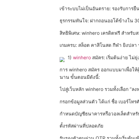
เข้าระบบไม่เป็นอันตราย: รองรับการย
ธุรกรรมทันใจ: ฝากถอนออโต้ข้างใน 30
สิทธิพิเศษ: winhero เครดิตฟรี สำหรั
เกมครบ: สล็อต คาสิโนสด กีฬา ยิงปลา ร
1)
winhero
สมัคร: เริ่มต้นง่าย ไม่ยุ
การ winhero สมัคร ออกแบบมาเพื่อให้ผู
นาน ขั้นตอนมีดังนี้:
ไปสู่เว็บหลัก winhero รวมทั้งเลือก “ล
กรอกข้อมูลส่วนตัว ได้แก่ ชื่อ เบอร์โทรศั
กำหนดบัญชีธนาคารหรือวอลเล็ตสำหรั
ตั้งรหัสผ่านที่ปลอดภัย
รับรองตัวตนผ่าน OTP รวมทั้งเริ่มต้นเข