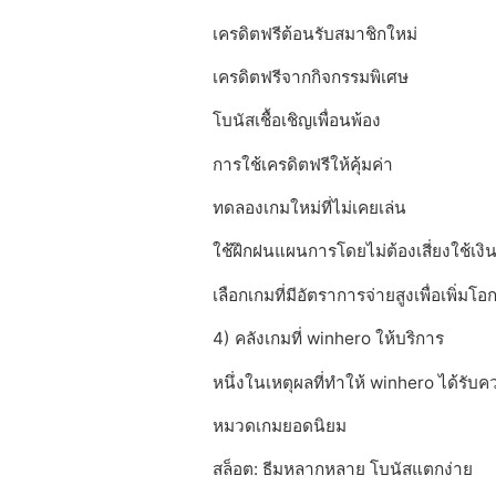
เครดิตฟรีต้อนรับสมาชิกใหม่
เครดิตฟรีจากกิจกรรมพิเศษ
โบนัสเชื้อเชิญเพื่อนพ้อง
การใช้เครดิตฟรีให้คุ้มค่า
ทดลองเกมใหม่ที่ไม่เคยเล่น
ใช้ฝึกฝนแผนการโดยไม่ต้องเสี่ยงใช้เงิน
เลือกเกมที่มีอัตราการจ่ายสูงเพื่อเพิ่มโ
4) คลังเกมที่ winhero ให้บริการ
หนึ่งในเหตุผลที่ทำให้ winhero ได้รั
หมวดเกมยอดนิยม
สล็อต: ธีมหลากหลาย โบนัสแตกง่าย