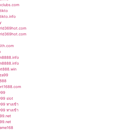
xclubs.com
tikto
tikto.info
y
rld369hot.com
rld369hot.com
5th.com
n
n8888.info
n8888.info
t888.win
za99
888
ert1688.com
999
999 slot
999 ทางเข้า
999 ทางเข้า
99.net
99.net
ame168