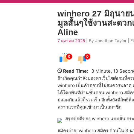
winhero 27 มิถุนาย
มูลสั้นๆใช้งานสะดวกเ
Aline
7 ตุลาคม 2025
| By Jonathan Taylor | Fi
0
0
Read Time:
3 Minute, 13 Secon
ถ้าเกิดคุณกำลังมองหาเว็บไซต์เกมที่คร
winhero เป็นคำตอบที่ไม่สมควรพลาด ด้ว
ได้โดยทันทีผ่านขั้นตอน winhero สมัคร
ปลอดภัยแล้วก็รวดเร็ว อีกทั้งยังมีสิทธิพ
คราวแรกที่คุณเข้ามาเป็นสมาชิก
สรุปข้อดีของ winhero แบบสั้น กระ
สมัครง่าย: winhero สมัคร ด้านใน 3 น