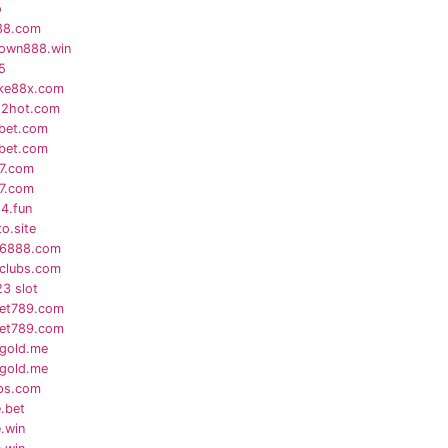
o
88.com
town888.win
5
ke88x.com
2hot.com
bet.com
bet.com
7.com
7.com
4.fun
to.site
16888.com
clubs.com
23 slot
bet789.com
bet789.com
8gold.me
8gold.me
ips.com
.bet
.win