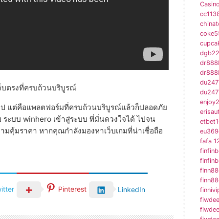
Casin
cc113
china
coke5
cupca
dgb22
dr888
dr888
du247
็บตรงที่ครบถ้วนบริบูรณ์
du247
enjoy2
วไป แต่คือแพลตฟอร์มที่ครบถ้วนบริบูรณ์แล้วก็ปลอดภัย
erisau
าย ระบบ winhero เข้าสู่ระบบ ที่มั่นดวงใจได้ ไปจน
etbet
ความคุ้มราคา หากคุณกำลังมองหาเว็บเกมที่น่าเชื่อถือ
eu369
fafa 1
บ
finfin
finfin
finn8
finn8
itter
Pinterest
LinkedIn
finniv
fiwdee
fiwdee