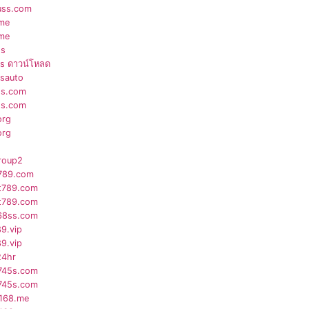
uss.com
.me
.me
ss
ss ดาวน์โหลด
ssauto
ss.com
ss.com
org
org
roup2
789.com
t789.com
t789.com
68ss.com
9.vip
9.vip
24hr
e745s.com
e745s.com
r168.me