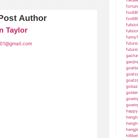
fiwdee
fortu
fox68
Post Author
fox68
fullsl
n Taylor
fullsl
funny
01@gmail.com
futur
futur
gacha
gaoji
goatb
goatz
goatz
gobaz
golde
gowin
gowin
happy
hengh
hengh
hengj
hi6be