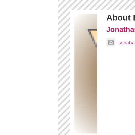
About 
Jonatha
seoaba