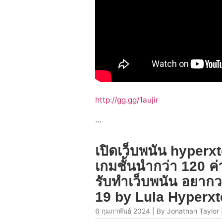
http://gg.gg/1aujir
…
เปิดเว็บพนัน hyperxt
เกมชั้นนำกว่า 120 ค
รับทำเว็บพนัน อยากวา
19 by Lula Hyperxt
6 กุมภาพันธ์ 2024 | By Jonathan Taylor