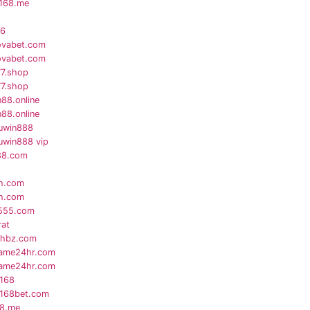
r168.me
66
vabet.com
vabet.com
77.shop
77.shop
88.online
88.online
uwin888
uwin888 vip
88.com
h.com
h.com
555.com
rat
thbz.com
ame24hr.com
ame24hr.com
t168
t168bet.com
8.me