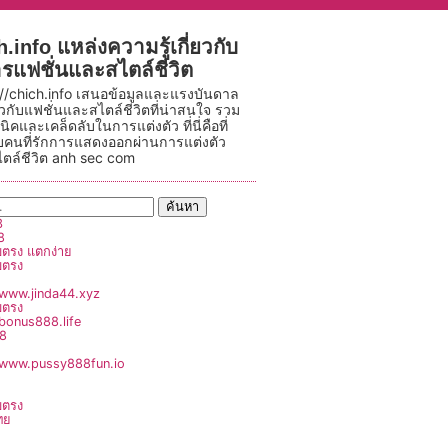
.info แหล่งความรู้เกี่ยวกับ
รแฟชั่นและสไตล์ชีวิต
://chich.info เสนอข้อมูลและแรงบันดาล
ยวกับแฟชั่นและสไตล์ชีวิตที่น่าสนใจ รวม
นิคและเคล็ดลับในการแต่งตัว ที่นี่คือที่
บคนที่รักการแสดงออกผ่านการแต่งตัว
ตล์ชีวิต anh sec com
3
8
บตรง แตกง่าย
บตรง
/www.jinda44.xyz
บตรง
/bonus888.life
8
/www.pussy888fun.io
บตรง
ทย