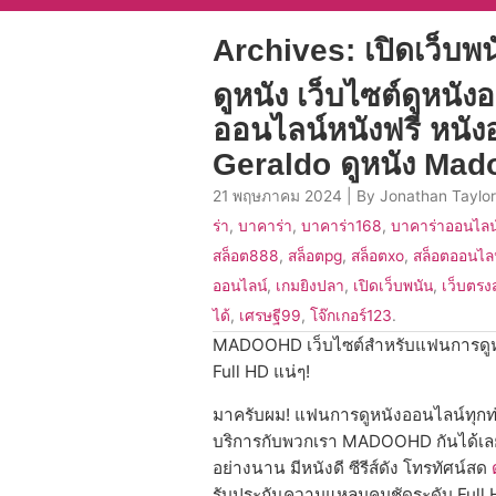
Archives: เปิดเว็บพน
ดูหนัง เว็บไซต์ดูหนัง
ออนไลน์หนังฟรี หนัง
Geraldo ดูหนัง Ma
21 พฤษภาคม 2024 | By Jonathan Taylor
ร่า
,
บาคาร่า
,
บาคาร่า168
,
บาคาร่าออนไลน
สล็อต888
,
สล็อตpg
,
สล็อตxo
,
สล็อตออนไล
ออนไลน์
,
เกมยิงปลา
,
เปิดเว็บพนัน
,
เว็บตรง
ได้
,
เศรษฐี99
,
โจ๊กเกอร์123
.
MADOOHD เว็บไซต์สำหรับแฟนการดูหนัง
Full HD แน่ๆ!
มาครับผม! แฟนการดูหนังออนไลน์ทุกท่า
บริการกับพวกเรา MADOOHD กันได้เลย 
อย่างนาน มีหนังดี ซีรีส์ดัง โทรทัศน์สด
รับประกันความแหลมคมชัดระดับ Full HD 