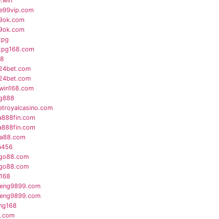
.win
ne99vip.com
9ok.com
9ok.com
otpg
otpg168.com
18
e24bet.com
e24bet.com
win168.com
ng888
etroyalcasino.com
a888fin.com
a888fin.com
a88.com
n456
go88.com
go88.com
168
eng9899.com
eng9899.com
ing168
t.com