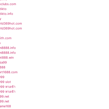
xclubs.com
tikto
tikto.info
y
rld369hot.com
rld369hot.com
5th.com
n
n8888.info
n8888.info
t888.win
za99
888
ert1688.com
999
999 slot
999 ทางเข้า
999 ทางเข้า
99.net
99.net
ame168