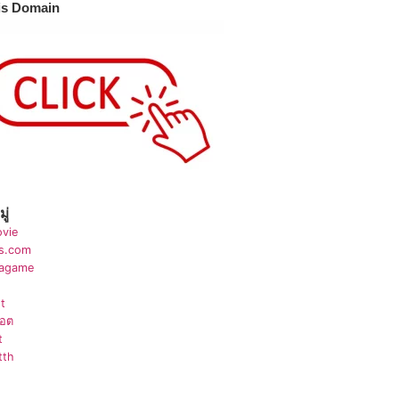
is Domain
ู่
vie
s.com
agame
t
็อต
t
tth