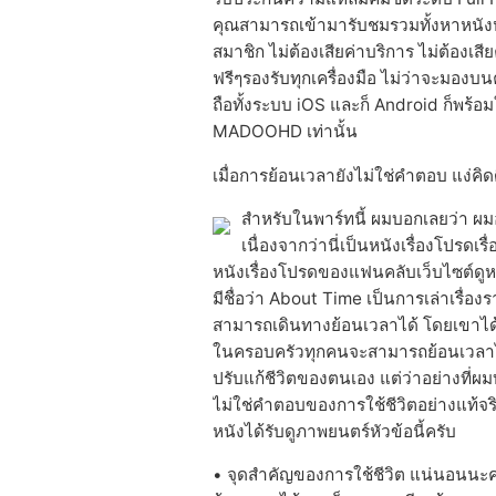
คุณสามารถเข้ามารับชมรวมทั้งหาหนังหรือ
สมาชิก ไม่ต้องเสียค่าบริการ ไม่ต้องเ
ฟรีๆรองรับทุกเครื่องมือ ไม่ว่าจะมองบน
ถือทั้งระบบ iOS และก็ Android ก็พร้
MADOOHD เท่านั้น
เมื่อการย้อนเวลายังไม่ใช่คำตอบ แง่คิด
สำหรับในพาร์ทนี้ ผมบอกเลยว่า ผม
เนื่องจากว่านี่เป็นหนังเรื่องโปรดเร
หนังเรื่องโปรดของแฟนคลับเว็บไซต์ดู
มีชื่อว่า About Time เป็นการเล่าเรื่องร
สามารถเดินทางย้อนเวลาได้ โดยเขาได้รู้
ในครอบครัวทุกคนจะสามารถย้อนเวลา
ปรับแก้ชีวิตของตนเอง แต่ว่าอย่างที่
ไม่ใช่คำตอบของการใช้ชีวิตอย่างแท้จริ
หนังได้รับดูภาพยนตร์หัวข้อนี้ครับ
• จุดสำคัญของการใช้ชีวิต แน่นอนนะคร