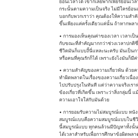
ย้อนเวลาได้ เขาก็เลยพากเพียรย้อนเวลา
กระนั้นตามความเป็นจริง ไม่มีใครย้อนเ
บอกกับพวกเราว่า คุณต้องให้ความสำคัญก
ขึ้นเพียงแค่ครั้งเดียวแค่นั้น ถ้าหากพ
• การมองเห็นคุณค่าของเวลา เวลาเป็นสิ
กับขณะที่สำคัญมากกว่าช่วงเวลาปกติซึ
ชีวิตมันก็แบบงี้นี่แหละนะครับ มันเป็
หรือคนที่คุณรักก็ได้ เพราะยังไงมันก็ม
• ความสำคัญของความเกี่ยวพัน ด้วยคว
ทำผิดพลาดในเรื่องของความเกี่ยวเนื่อ
ไปปรับปรุงในทันที แต่ว่าความจริงเรา
ข้องเกี่ยวที่เกิดขึ้น เพราะว่าสิ่งกลุ่มนี
ความเอาใจใส่กับมันด้วย
• การยอมรับความไม่สมบูรณ์แบบ หนังอ
สมบูรณ์แบบคือความสมบูรณ์แบบในชีวิ
นี้สมบูรณ์แบบ ทุกคนล้วนมีปัญหาทั้งนั้
ได้เวลาสำหรับเพื่อการศึกษาข้อผิดพลา