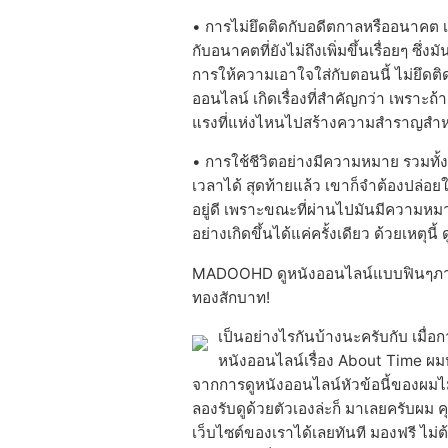
• การไม่ยึดติดกับอดีตกาลหรืออนาคต เ
กับอนาคตที่ยังไม่ถึงเพิ่มขึ้นเรื่อยๆ ซึ่ง
การให้ความเอาใจใส่กับตอนนี้ ไม่ยึด
ออนไลน์ เกิดเรื่องที่สำคัญกว่า เพราะถ
แรงที่แห่งไหนไปสร้างความสำราญสำห
• การใช้ชีวิตอย่างมีความหมาย รวมทั้
เวลาได้ สุดท้ายแล้ว เขาก็จำต้องปล่
อยู่ดี เพราะขณะที่ผ่านไปมันมีความห
อย่างเกิดขึ้นได้แค่ครั้งเดียว ด้วยเหตุนี้
MADOOHD ดูหนังออนไลน์แบบฟินๆภาพชัด
ทองสักบาท!
เป็นอย่างไรกันบ้างนะครับกับ เมื่อ
หนังออนไลน์เรื่อง About Time ผม
จากการดูหนังออนไลน์หัวข้อนี้ของผมไ
ลองรับดูด้วยตัวเองล่ะก็ มาเลยครับผม
เว็บไซต์ของเราได้เลยทันที มองฟรี ไม่ต