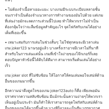
• ไม่ต้องจำเนื้อหาเยอะแยะ: บางเกมมีระบบระเบียบหลายชั้น
จนเราจำเป็นต้องจำแนวทางการทำงานของมันไปด้วย แต่เกม
ที่เล่นง่ายมักจะลดภาระส่วนนี้ไปเลย ทำให้พวกเราไม่จำเป็น
ต้องกลุ้มใจว่าจะลืมข้อมูลสำคัญอะไร จุดโฟกัสกับเกมได้อย่าง
เต็มที่เยอะขึ้น
• เหมาะสมกับการเล่นในช่วงสั้นๆ: ไม่ใช่ทุกคนจะมีเวลาเล่น
เกม joker123 นานๆอยู่แล้ว บางครั้งเราอาจมีเวลาไม่กี่นาที
สำหรับในการเล่นแค่นั้น เกมที่เข้าใจง่ายของโจ๊กเกอร์ก็เลย
ตอบปัญหาหัวข้อนี้ได้ดิบได้ดีมาก สามารถเริ่มต้นเล่นได้อย่าง
เร็ว
เกม joker slot ที่ไม่ซับซ้อน ให้โอกาสให้คนเล่นพอใจเสน่ห์ด้าน
อื่นของเกมมากขึ้น
อีกความน่าดึงดูดใจของเกม joker123auto ก็คือ เพียงพอมัน
ปราศจากความสลับซับซ้อน มีแม้กระนั้นความง่ายๆให้พวกเรา
เห็นอยู่เป็นประจำ มันก็ทำให้เราสามารถจุดโฟกัสกับเสน่ห์ด้าน
อื่นๆของเกมได้มากขึ้นด้วย บางทีก็อาจจะเป็นธีม บรรยากาศ