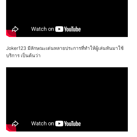
Joker123 มีลักษณะเด่นหลายประการที่ทำให้ผู้เล่นหันมาใช้
บริการ เป็นต้นว่า