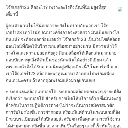
โจ๊กเกอร์123 คืออะไร? เพราะอะไรถึงเป็นที่นิยมสูงที่สุด
เดี๋ยวนี้
ผู้คนจำนวนไม่ใช้น้อยอาจจะยังไม่ทราบกับพวกเรา โจ๊ก
เกอร์123 เท่าไรนัก จนบางครั้งอาจจะสงสัยว่า มันเป็นอย่างไร
กันแน่? จะต้องบอกก่อนเลยว่า โจ๊กเกอร์123 เป็นเว็บไซต์สล็อต
ออนไลน์ที่เปิดให้บริการเกมสล็อตมาอย่างนาน มีความน่าไว้
วางใจและความปลอดภัยสูง มีเกมสล็อตให้เลือกเล่นมากมาย
ตอบปัญหาทุกสิ่งที่จำเป็นของนักพนันได้อย่างดีเยี่ยม แล้ว
เพราะอะไรถึงได้รับความนิยมสูงที่สุดเดี๋ยวนี้? ในพาร์ทนี้ พวก
เราโจ๊กเกอร์123 สล็อตจะพาคุณมาหาคำตอบไปพร้อมเพียง
กันเองนะครับ ถ้าหากคุณพร้อมแล้วมาลุยกันเลย!
• ระบบเล่นสล็อตแบบออโต้: ระบบเกมสล็อตของพวกเราจะมีสิ่ง
ที่เรียกว่า ระบบออโต้ สำหรับการเปิดให้บริการด้วย ซึ่งมันจะอยู่
สำหรับในการปฏิบัติการต่างๆไม่ว่าจะเป็นการสมัครสมาชิก
การรับโปรโมชั่น การฝากถอน หรือแม้แต่ด้านในระบบเกมก็ยัง
มีระบบระเบียบออโต้สปินเลยล่ะครับผม เพื่อคุณสามารถใช้งาน
ได้ง่ายดายมากยิ่งขึ้น สะดวกเพิ่มขึ้นเรื่อยๆ และก็เร็วทันใจเยอะ