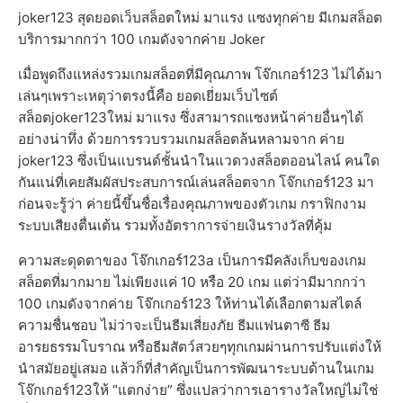
joker123 สุดยอดเว็บสล็อตใหม่ มาแรง แซงทุกค่าย มีเกมสล็อต
บริการมากกว่า 100 เกมดังจากค่าย Joker
เมื่อพูดถึงแหล่งรวมเกมสล็อตที่มีคุณภาพ โจ๊กเกอร์123 ไม่ได้มา
เล่นๆเพราะเหตุว่าตรงนี้คือ ยอดเยี่ยมเว็บไซต์
สล็อตjoker123ใหม่ มาแรง ซึ่งสามารถแซงหน้าค่ายอื่นๆได้
อย่างน่าทึ่ง ด้วยการรวบรวมเกมสล็อตล้นหลามจาก ค่าย
joker123 ซึ่งเป็นแบรนด์ชั้นนำในแวดวงสล็อตออนไลน์ คนใด
กันแน่ที่เคยสัมผัสประสบการณ์เล่นสล็อตจาก โจ๊กเกอร์123 มา
ก่อนจะรู้ว่า ค่ายนี้ขึ้นชื่อเรื่องคุณภาพของตัวเกม กราฟิกงาม
ระบบเสียงตื่นเต้น รวมทั้งอัตราการจ่ายเงินรางวัลที่คุ้ม
ความสะดุดตาของ โจ๊กเกอร์123a เป็นการมีคลังเก็บของเกม
สล็อตที่มากมาย ไม่เพียงแค่ 10 หรือ 20 เกม แต่ว่ามีมากกว่า
100 เกมดังจากค่าย โจ๊กเกอร์123 ให้ท่านได้เลือกตามสไตล์
ความชื่นชอบ ไม่ว่าจะเป็นธีมเสี่ยงภัย ธีมแฟนตาซี ธีม
อารยธรรมโบราณ หรือธีมสัตว์สวยๆทุกเกมผ่านการปรับแต่งให้
นำสมัยอยู่เสมอ แล้วก็ที่สำคัญเป็นการพัฒนาระบบด้านในเกม
โจ๊กเกอร์123ให้ “แตกง่าย” ซึ่งแปลว่าการเอารางวัลใหญ่ไม่ใช่