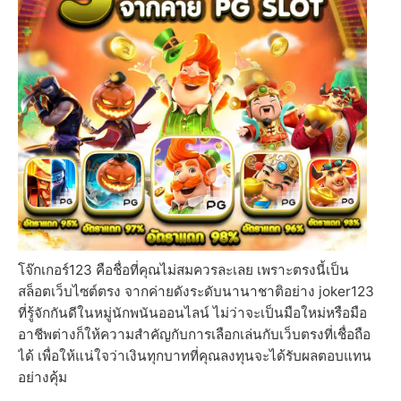
โจ๊กเกอร์123 คือชื่อที่คุณไม่สมควรละเลย เพราะตรงนี้เป็น
สล็อตเว็บไซต์ตรง จากค่ายดังระดับนานาชาติอย่าง joker123
ที่รู้จักกันดีในหมู่นักพนันออนไลน์ ไม่ว่าจะเป็นมือใหม่หรือมือ
อาชีพต่างก็ให้ความสำคัญกับการเลือกเล่นกับเว็บตรงที่เชื่อถือ
ได้ เพื่อให้แน่ใจว่าเงินทุกบาทที่คุณลงทุนจะได้รับผลตอบแทน
อย่างคุ้ม