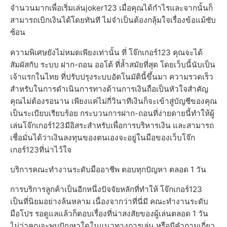
จำนวนมากเพื่อเริ่มเล่นjoker123 เมื่อคุณได้กำไรและจากนั้นก็
สามารถเบิกเงินได้โดยทันที ไม่จำเป็นต้องกลุ้มใจเรื่องข้อแม้ซับ
ซ้อน
ความพิเศษยังไม่หมดเพียงเท่านั้น ที่ โจ๊กเกอร์123 คุณจะได้
สัมผัสกับ ระบบ ฝาก-ถอน ออโต้ ที่ล้ำสมัยที่สุด โดยเว็บนี้นับเป็น
เจ้าแรกในไทย ที่ปรับปรุงระบบอัตโนมัตินี้ขึ้นมา ความรวดเร็ว
สำหรับในการดำเนินการทางด้านการเงินถือเป็นหัวใจสำคัญ
คุณไม่ต้องรอนาน เพียงแค่ไม่กี่วินาทีเงินก็จะเข้าสู่บัญชีของคุณ
เป็นระเบียบเรียบร้อย กระบวนการฝาก-ถอนที่ง่ายดายนี้ทำให้ผู้
เล่นโจ๊กเกอร์123มีอิสระสำหรับเพื่อการบริหารเงิน และสามารถ
เชื่อมั่นได้ว่าเงินลงทุนของตนเองจะอยู่ในมือของเว็บโจ๊ก
เกอร์123ที่น่าไว้ใจ
บริการคณะทำงานระดับมืออาชีพ ตอบทุกปัญหา ตลอด 1 วัน
การบริการลูกค้าเป็นอีกหนึ่งปัจจัยหลักที่ทำให้ โจ๊กเกอร์123
เป็นที่นิยมอย่างล้นหลาม เนื่องจากว่าที่นี่มี คณะทำงานระดับ
มือโปร รอดูแลแล้วก็ตอบเรื่องที่น่าสงสัยของผู้เล่นตลอด 1 วัน
ไม่ว่าคุณจะพบปัญหาใดในแนวทางการเล่น หรือมีคำถามเกี่ยว