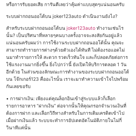
หรือการรับยอดเสีย การันตีเลยว่าคุ้มค่าแบบสุดๆแน่นอนครับ
ระบบฝากถอนออโต้บน joker123auto ดำเนินงานยังไง?
สำหรับระบบฝากถอนออโต้บน
joker123auto
ทำงานเช่นไร
นั้น? เป็นปริศนาที่หลายๆคนบางครั้งอาจจะสงสัยกันอยู่แล้ว
แน่นอนครับผมว่า การใช้งานระบบฝากถอนออโต้นั้น คุณจะ
สามารถทำรายการต่างๆด้วยตัวเองได้ทันที ไม่ต้องรอแอดไม่
นมาทำรายการให้ สะดวก รวดเร็วทันใจ และก็ปลอดภัยต่อการ
ใช้แรงงานมากยิ่งขึ้น ยิ่งไปกว่านี้ ยังเปิดให้บริการตลอด 1 วัน
อีกด้วย ในส่วนของลักษณะการทำงานของระบบฝากถอนออโต้
บน โจ๊กเกอร์123 คืออะไรนั้น เราจะมาทำความเข้าใจไปพร้อม
กันเลยขอรับ
• การฝากเงิน: เพียงแต่คุณล็อกอินเข้าสู่ระบบแล้วก็เลือก
รายการอาหาร “ฝากเงิน” ต่อจากนั้นให้คุณกรอกจำนวนเงินที่
ต้องการฝาก และเลือกวิถีทางสำหรับในการเติมเครดิตเข้าไป
เมื่อฝากเงินแล้ว ระบบจะทำการอัปเดตอัตโนมัติภายในไม่กี่
วินาทีแค่นั้น