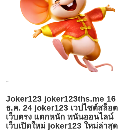
…
Joker123 joker123ths.me 16
ธ.ค. 24 joker123 เวปไซต์สล็อต
เว็บตรง แตกหนัก พนันออนไลน์
เว็บเปิดใหม่ joker123 ใหม่ล่าสุด