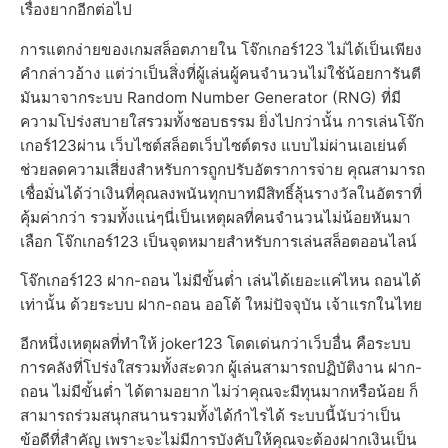
เรื่องยากอีกต่อไป
การแตกง่ายของเกมสล็อตภายใน โจ๊กเกอร์123 ไม่ได้เป็นเพียง
คำกล่าวอ้าง แต่ว่าเป็นสิ่งที่ผู้เล่นผู้คนจำนวนไม่ใช้น้อยการันตี
มันมาจากระบบ Random Number Generator (RNG) ที่มี
ความโปร่งสบายใสรวมทั้งชอบธรรม ยิ่งไปกว่านั้น การเล่นโจ๊ก
เกอร์123ผ่าน เว็บไซต์สล็อตเว็บไซต์ตรง แบบไม่ผ่านเอเย่นต์
ช่วยลดความเสี่ยงสำหรับการถูกปรับอัตราการจ่าย คุณสามารถ
เชื่อมั่นได้ว่าเงินที่คุณลงพนันทุกบาทมีสิทธิ์ลุ้นรางวัลในอัตราที่
คุ้มค่ากว่า รวมทั้งแน่ๆนี่เป็นเหตุผลที่คนจำนวนไม่น้อยหันมา
เลือก โจ๊กเกอร์123 เป็นจุดหมายสำหรับการเล่นสล็อตออนไลน์
โจ๊กเกอร์123 ฝาก-ถอน ไม่มีขั้นต่ำ เล่นได้เยอะแค่ไหน ถอนได้
เท่านั้น ด้วยระบบ ฝาก-ถอน ออโต้ ใหม่ปัจจุบัน เจ้าแรกในไทย
อีกหนึ่งเหตุผลที่ทำให้ joker123 โดดเด่นกว่าเว็บอื่น คือระบบ
การคลังที่โปร่งใสรวมทั้งสะดวก ผู้เล่นสามารถปฏิบัติงาน ฝาก-
ถอน ไม่มีขั้นต่ำ ได้ตามอยาก ไม่ว่าคุณจะมีทุนมากหรือน้อย ก็
สามารถร่วมสนุกสนานรวมทั้งได้กำไรได้ ระบบนี้นับว่าเป็น
ข้อดีที่สำคัญ เพราะจะไม่มีการบังคับให้คุณจะต้องฝากเงินเป็น