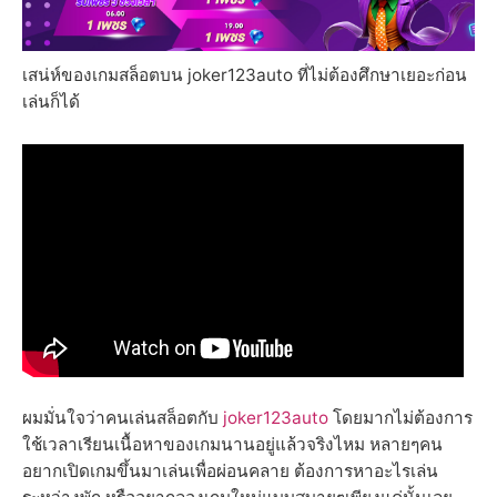
เสน่ห์ของเกมสล็อตบน joker123auto ที่ไม่ต้องศึกษาเยอะก่อน
เล่นก็ได้
ผมมั่นใจว่าคนเล่นสล็อตกับ
joker123auto
โดยมากไม่ต้องการ
ใช้เวลาเรียนเนื้อหาของเกมนานอยู่แล้วจริงไหม หลายๆคน
อยากเปิดเกมขึ้นมาเล่นเพื่อผ่อนคลาย ต้องการหาอะไรเล่น