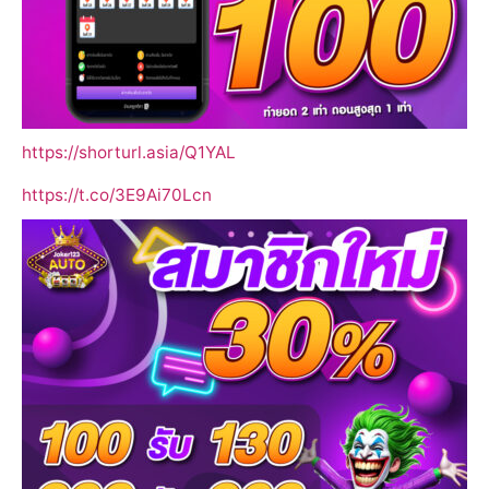
https://shorturl.asia/Q1YAL
https://t.co/3E9Ai70Lcn