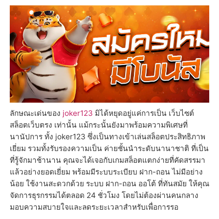
ลักษณะเด่นของ
joker123
มิได้หยุดอยู่แค่การเป็น เว็บไซต์
สล็อตเว็บตรง เท่านั้น แม้กระนั้นยังมาพร้อมความพิเศษที่
นานัปการ ทั้ง joker123 ซึ่งเป็นทางเข้าเล่นสล็อตประสิทธิภาพ
เยี่ยม รวมทั้งรับรองความเป็น ค่ายชั้นนำระดับนานาชาติ ที่เป็น
ที่รู้จักมาช้านาน คุณจะได้เจอกับเกมสล็อตแตกง่ายที่คัดสรรมา
แล้วอย่างยอดเยี่ยม พร้อมมีระบบระเบียบ ฝาก-ถอน ไม่มีอย่าง
น้อย ใช้งานสะดวกด้วย ระบบ ฝาก-ถอน ออโต้ ที่ทันสมัย ให้คุณ
จัดการธุรกรรมได้ตลอด 24 ชั่วโมง โดยไม่ต้องผ่านคนกลาง
มอบความสบายใจและลดระยะเวลาสำหรับเพื่อการรอ