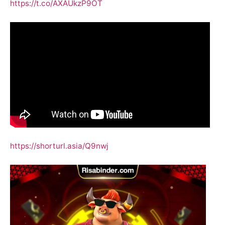
https://t.co/AXAUkzP9OT
https://shorturl.asia/Q9nwj