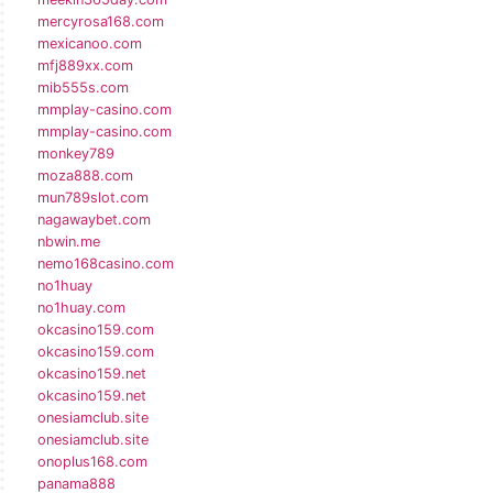
mercyrosa168.com
mexicanoo.com
mfj889xx.com
mib555s.com
mmplay-casino.com
mmplay-casino.com
monkey789
moza888.com
mun789slot.com
nagawaybet.com
nbwin.me
nemo168casino.com
no1huay
no1huay.com
okcasino159.com
okcasino159.com
okcasino159.net
okcasino159.net
onesiamclub.site
onesiamclub.site
onoplus168.com
panama888