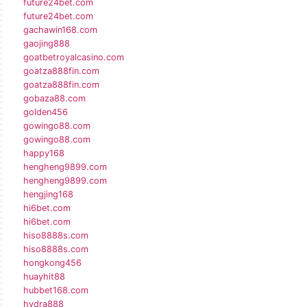
future24bet.com
future24bet.com
gachawin168.com
gaojing888
goatbetroyalcasino.com
goatza888fin.com
goatza888fin.com
gobaza88.com
golden456
gowingo88.com
gowingo88.com
happy168
hengheng9899.com
hengheng9899.com
hengjing168
hi6bet.com
hi6bet.com
hiso8888s.com
hiso8888s.com
hongkong456
huayhit88
hubbet168.com
hydra888