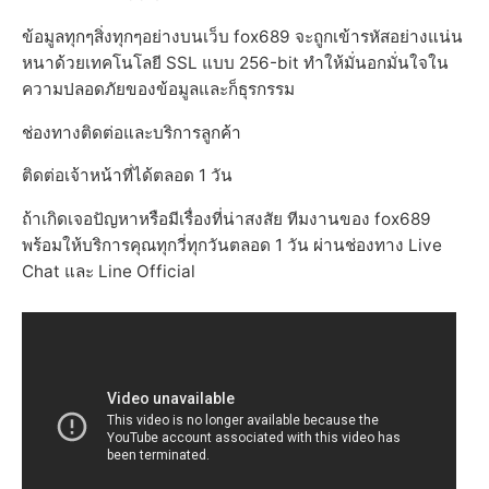
ข้อมูลทุกๆสิ่งทุกๆอย่างบนเว็บ fox689 จะถูกเข้ารหัสอย่างแน่น
หนาด้วยเทคโนโลยี SSL แบบ 256-bit ทำให้มั่นอกมั่นใจใน
ความปลอดภัยของข้อมูลและก็ธุรกรรม
ช่องทางติดต่อและบริการลูกค้า
ติดต่อเจ้าหน้าที่ได้ตลอด 1 วัน
ถ้าเกิดเจอปัญหาหรือมีเรื่องที่น่าสงสัย ทีมงานของ fox689
พร้อมให้บริการคุณทุกวี่ทุกวันตลอด 1 วัน ผ่านช่องทาง Live
Chat และ Line Official