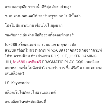
แทงบอลทุกลีก ราคาน้ำดีที่สุด อัตราจ่ายสูง
ระบบฝาก-ถอนออโต้ รองรับทรูวอเลท ไม่มีขั้นต่ำ
โปรโมชั่นมากมาย เงื่อนไขไม่ยุ่งยาก
รองรับการเล่นผ่านมือถือรวมทั้งคอมพิวเตอร์
fox689 สล็อตแตกง่าย รวมเกมจากทุกค่ายดัง
สายปั่นสล็อตไม่ควรพลาด! ที่ fox689 เราคัดสรรเกมจากค่ายที่
ได้รับความนิยม ตัวอย่างเช่น PG SLOT, JOKER GAMING,
JILI,
fox689 เครดิตฟรี
PRAGMATIC PLAY, CQ9 เกมสล็อต
แตกหลายครั้ง โบนัสเข้าไว รองรับการ ซื้อฟรีสปิน และ ทดลอง
เล่นสล็อตฟรี
LSI Keywords:
สล็อตเว็บไซต์ตรงไม่ผ่านเอเย่นต์
เกมสล็อตโทรศัพท์เคลื่อนที่