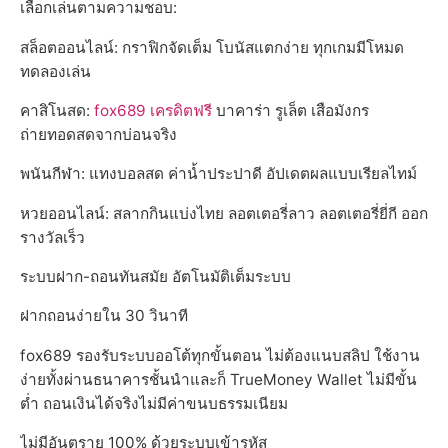
เลือกเล่นตามความชอบ:
สล็อตออนไลน์: กราฟิกจัดเต็ม โบนัสแตกง่าย ทุกเกมมีโหมด
ทดลองเล่น
คาสิโนสด:
fox689 เครดิตฟรี
บาคาร่า รูเล็ต เสือมังกร
ถ่ายทอดสดจากบ่อนจริง
พนันกีฬา: แทงบอลสด ค่าน้ำประปาดี อัปเดตผลแบบเรียลไทม์
หวยออนไลน์: สลากกินแบ่งไทย ลอตเตอรี่ลาว ลอตเตอรี่ยี่กี ออก
รางวัลเร็ว
ระบบฝาก-ถอนทันสมัย อัตโนมัติเต็มระบบ
ฝากถอนง่ายใน 30 วินาที
fox689 รองรับระบบออโต้ทุกขั้นตอน ไม่ต้องแนบสลิป ใช้งาน
ง่ายทั้งผ่านธนาคารชั้นนำและก็ TrueMoney Wallet ไม่มีขั้น
ต่ำ ถอนเงินได้จริงไม่มีค่าขนบธรรมเนียม
ไม่มีอันตราย 100% ด้วยระบบเข้ารหัส