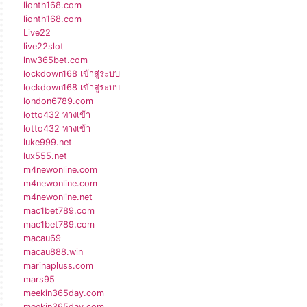
lionth168.com
lionth168.com
Live22
live22slot
lnw365bet.com
lockdown168 เข้าสู่ระบบ
lockdown168 เข้าสู่ระบบ
london6789.com
lotto432 ทางเข้า
lotto432 ทางเข้า
luke999.net
lux555.net
m4newonline.com
m4newonline.com
m4newonline.net
mac1bet789.com
mac1bet789.com
macau69
macau888.win
marinapluss.com
mars95
meekin365day.com
meekin365day.com