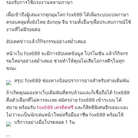
รองรับการใช้แรงงานหลายภาษา
เพื่อเข้าถึงผู้เล่นจากทุกมุมโลก fox689 ได้เพิ่มระบบแปลภาษา
ครอบคลุมทั้งยังไทย อังกฤษ จีน รวมทั้งอื่นๆเพื่อประสบการณ์ใช้
งานที่ไม่มีรอยต่อ
อัปเดตข่าวแล้วก็กิจกรรมอย่างสม่ำเสมอ
หน้าเว็บ fox689 จะมีการอัปเดตข้อมูล โปรโมชั่น แล้วก็กิจกร
รมใหม่ๆอย่างสม่ำเสมอ ช่วยทำให้คุณไม่เสียโอกาสดีๆในทุก
ขณะ
สรุป: fox689 ช่องทางป้อมปราการอาจสำหรับสายเดิมพัน
ถ้าเกิดคุณมองหาเว็บเดิมพันที่ครบถ้วนและก็เชื่อถือได้ fox689
คือตัวเลือกที่ไม่ควรละเลย สมัครง่าย fox689 เข้าระบบ ได้
สบาย พร้อมรับ
fox689 เครดิตฟรี
และก็สิทธิพิเศษอีกเยอะแยะ
ไม่ว่าจะเป็นนักเล่นหน้าใหม่หรือมืออาชีพ fox689 พร้อมให้
บริการอย่างมือโปรตลอด 1 วัน
…