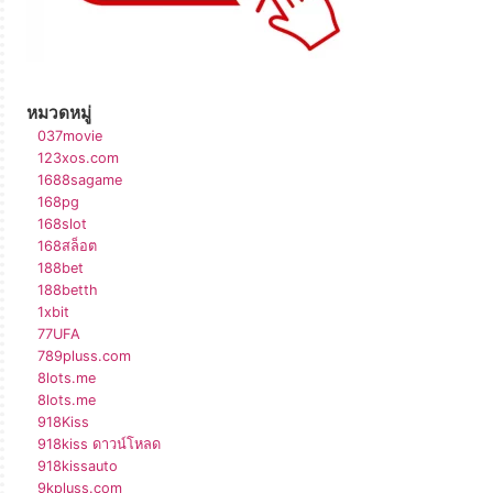
หมวดหมู่
037movie
123xos.com
1688sagame
168pg
168slot
168สล็อต
188bet
188betth
1xbit
77UFA
789pluss.com
8lots.me
8lots.me
918Kiss
918kiss ดาวน์โหลด
918kissauto
9kpluss.com