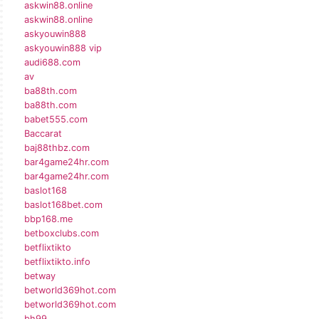
askwin88.online
askwin88.online
askyouwin888
askyouwin888 vip
audi688.com
av
ba88th.com
ba88th.com
babet555.com
Baccarat
baj88thbz.com
bar4game24hr.com
bar4game24hr.com
baslot168
baslot168bet.com
bbp168.me
betboxclubs.com
betflixtikto
betflixtikto.info
betway
betworld369hot.com
betworld369hot.com
bh99