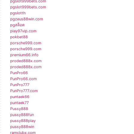
pgslot999bets.com
pgslot999bets.com
pgslotth
pgzeus88win.com
pgสล็อต
play97vip.com
pokbet88
porsche999.com
porsche999.com
premium66.info
proded888x.com
proded888x.com
PunPro66
PunPro66.com
PunPro777
PunPro777.com
puntaek66
puntaek77
Pussy888
pussy888fun
pussy888play
pussy888win
ramclubx.com