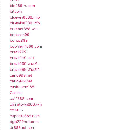
bio285th.com
bitcoin
bluewin8888.info
bluewin8888.info
bombet888.win
bonanza99
bonus888
boonlert1688.com
brazil999
brazil999 slot
brazil999 ทางเข้า
brazil999 ทางเข้า
carlo999.net
carlo999.net
cashgame168
Casino
cc11388.com
chinatown888.win
coke55
cupcake88x.com
dgb222hot.com
dr888bet.com