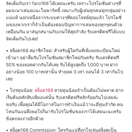
จัดเต็มกับเรา faro168 ได้เลยนะครับ เพราะโปรโมชั่นต่างๆที่
ผมจะมาเสนอแนะในพาร์ทนี้ เหมาะกับผู้เล่นทุกคนทุกกลุ่มอย่าง
แน่แท้ นอกเหนือจากระบบต่างๆที่ตอบโจทย์คุณแล้ว โปรโมชั่
นของพวกเราก็จำเป็นต้องตอบปัญหาการเล่นของทุกๆคนด้วย
เหมือนกัน มาสนุกสนานกับเกมให้สุดกำลัง รับเครดิตฟรีได้แบบ
จัดเต็มกันไปเลย!
• สล็อต168 สมาชิกใหม่: สำหรับผู้ใดกันที่เพิ่งลงทะเบียนใหม่
เข้ามา อย่าลืมรับโปรโมชั่นสมาชิกใหม่กันครับ รับเครดิตฟรี
50% ของยอดฝากกันได้เลย รับได้สูงสุดถึง 1,000 บาท ฝาก
อย่างน้อย 100 บาทเท่านั้น ทำยอด 3 เท่า ถอนได้ 3 เท่ากันไป
เลย
• โปรทุนน้อย:
สล็อต168
สายทุนน้อยจำเป็นต้องไม่พลาด ฝาก
เริ่มต้นหลักสิบเพียงแค่นั้น รับเครดิตฟรีหลักร้อยกันไปเลยล่ะ
ขอรับ เพื่อคุณได้มีโอกาสในการทำเงินแม้ว่าจะมีทุนจำกัด คน
ไหนกันแน่พึงพอใจก็มารับโปรโมชั่นของเราได้เลยนะนะครับ
ข้อตกลงง่ายอีกด้วย
• สล็อต168 Commission: ใครกันแน่ที่ถูกใจเล่นสล็อตเป็น