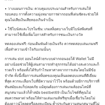
• วางแผนการเงิน: ควบคุมงบประมาณสำหรับการเล่นให้
รอบคอบ การตั้งความมุ่งหมายการฝากถอนที่เด่นชัดจะช่วยให้
คุณไม่เสียเงินเสียทองเกินจำเป็น
• ใช้โบนัสและโปรโมชั่น: เกมสล็อตบางเว็บมีโบนัสพิเศษที่
สามารถใช้เพื่อเพิ่มโอกาสสำหรับการชนะเงินรางวัล
ทดลองเล่นฟรี: ก่อนเดิมพันด้วยเงินจริง ควรทดสอบเล่นเกมฟรี
เพื่อทำความเข้าใจกับเกมนั้นๆ
การเล่น slot ออนไลน์ด้วยระบบฝากถอนออโต้ Wallet ไม่มี
อย่างน้อยช่วยให้ผู้เล่นสามารถทำธุรกรรมได้อย่างสะดวกและก็
รวดเร็ว พร้อมทั้งได้รับกำไรมหาศาลจากการเล่นโดยไม่มีข้อ
จำกัด ทั้งนี้เพื่อการเล่นสล็อตของคุณเห็นผลตอบแทนที่ดีเยี่ยม
ที่สุด ควรจะเลือกเว็บที่มีความน่าไว้ใจ พร้อมด้วยมีการบริการที่
ทันสมัยและก็ปลอดภัย แม้คุณต้องการเล่นเกมส์ออนไลน์ที่
สนุกสนานแล้วก็ล้ำสมัย bestbet69 เป็นเว็บไซต์ที่คุณไม่
สมควรพลาด! พร้อมให้ท่านเล่นเกมส์ฟรีทุกเมื่อเชื่อวันโดยไม่
ต้องดาวน์โหลดหรือลงทะเบียน ค้ำประกันความสนุกสนานที่ไม่