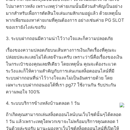
ไปมาคราวหลัง เพราะเหตุว่าค่ายเกมนั้นมีส่วนสำคัญเป็นอย่าง
มากสำหรับเพื่อการตัดสินใจเล่นเกมสักเกมอยู่แล้ว ด้วยเหตุนั้น
พากเพียรมองหาค่ายเกมที่คุณต้องการ อย่างเช่นค่าย PG SLOT
ของเรายังไงล่ะขอรับ
3. ระบบฝากถอนมีความน่าไว้วางใจและก็ความปลอดภัย
เรื่องของความปลอดภัยบนเส้นทางการเงินเกิดเรื่องที่คุณจะ
ปล่อยปละละเลยไม่ได้เลยจ๊านะครับ เพราะว่านี่คือเรื่องของเงิน
ในกระเป๋าของคุณเลยทีเดียว โดยเหตุนั้น คุณจะต้องระแวด
ระวังและก็ให้ความสำคัญกับการเล่นเกมสล็อตออนไลน์ที่มี
ระบบฝากถอนที่น่าไว้วางใจและไม่เป็นอันตรายด้วย โดย
เฉพาะระบบฝากถอนออโต้ที่เรา pg77 ใช้งานกัน รับประกัน
ความพอใจ 100%
4. ระบบบริการข้างหลังบ้านตลอด 1 วัน
ถ้าเกิดคุณสามารถเล่นสล็อตออนไลน์บนเว็บไซต์นั้นๆได้ตลอด
1 วัน แล้วเพราะเหตุใดพวกเขาจะไม่พร้อมบริการคุณตลอด 1
วันด้วยล่ะขอรับ มานะมองหาเว็บไซต์สล็อตออนไลน์ที่เปิดให้