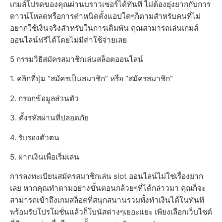
เกมส์โปรดของคุณผ่านบราวเซอร์ได้ทันที ไม่ต้องยุ่งยากกับการ
ดาวน์โหลดหรือการตำหนิดตั้งแอปใดๆก็ตามสำหรับคนที่ไม่
อยากใช้เงินจริงสำหรับในการเดิมพัน คุณสามารถเล่นเกมส์
ออนไลน์ฟรีได้โดยไม่มีค่าใช้จ่ายเลย
5 กรรมวิธีสมัครสมาชิกเล่นสล็อตออนไลน์
1. คลิกที่ปุ่ม “สมัครเป็นสมาชิก” หรือ “สมัครสมาชิก”
2. กรอกข้อมูลส่วนตัว
3. ตั้งรหัสผ่านที่ปลอดภัย
4. รับรองตัวตน
5. ฝากเงินเพื่อเริ่มเล่น
การลงทะเบียนสมัครสมาชิกเล่น slot ออนไลน์ไม่ใช่เรื่องยาก
เลย หากคุณทำตามอย่างขั้นตอนกล้วยๆที่ได้กล่าวมา คุณก็จะ
สามารถเข้าถึงเกมสล็อตที่สนุกสนานรวมทั้งทำเงินได้ในทันที
พร้อมรับโปรโมชั่นแล้วก็โบนัสต่างๆเยอะแยะ เพียงเลือกเว็บไซต์