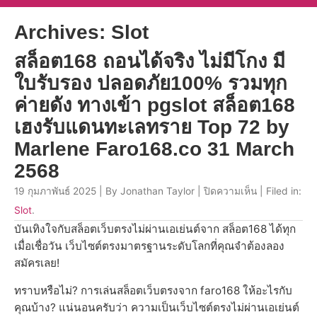
Archives: Slot
สล็อต168 ถอนได้จริง ไม่มีโกง มี
ใบรับรอง ปลอดภัย100% รวมทุก
ค่ายดัง ทางเข้า pgslot สล็อต168
เฮงรับแดนทะเลทราย Top 72 by
Marlene Faro168.co 31 March
2568
19 กุมภาพันธ์ 2025 | By Jonathan Taylor |
ปิดความเห็น
| Filed in:
Slot
.
บันเทิงใจกับสล็อตเว็บตรงไม่ผ่านเอเย่นต์จาก สล็อต168 ได้ทุก
เมื่อเชื่อวัน เว็บไซต์ตรงมาตรฐานระดับโลกที่คุณจำต้องลอง
สมัครเลย!
ทราบหรือไม่? การเล่นสล็อตเว็บตรงจาก faro168 ให้อะไรกับ
คุณบ้าง? แน่นอนครับว่า ความเป็นเว็บไซต์ตรงไม่ผ่านเอเย่นต์