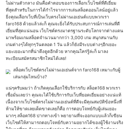
ไม่ผ่านตัวกลาง มันคือคำตอบของการเลือกเว็บไซต์ที่ดีเยี่ยม
ที่สุดสำหรับในการได้กำไรจากการเล่นสล็อตออนไลน์อยู่แล้ว
ยิ่งคุณเลือกเว็บที่เป็นเว็บตรงไม่ผ่านเอเย่นต์แบบพวกเรา
faro168 ด้วยแล้วล่ะก็ คุณจะยิ่งได้รับประสบการณ์การเล่นที่ดี
เยี่ยมที่สุดแน่นอน เว็บไซต์ตรงมาตรฐานระดับโลกจากต่างแดน
มาพร้อมเกมสล็อตจำนวนมากกว่า 3,000 เกม สนุกสนานกับ
เกมต่างๆได้ทุกๆวันตลอด 1 วัน แล้วก็ยังมีระบบต่างๆอีกเยอะ
แยะเยอะมากที่น่าดึงดูดอีกด้วย หากคุณใคร่รู้ล่ะก็ มาลง
ทะเบียนสมัครสมาชิกใหม่ได้เลย!
สล็อตเว็บไซต์ตรงไม่ผ่านเอเย่นต์จาก faro168 เหมาะกับผู้
เล่นกลุ่มไหนบ้าง?
แน่ๆครับผมว่า ถ้าเกิดคุณเลือกใช้บริการกับ สล็อต168 พวกเรา
เชื่อมั่นเลยว่า คุณจะได้ใช้บริการกับเว็บที่ยอดเยี่ยมอย่างแน่แท้
เนื่องจากเว็บไซต์ตรงไม่ผ่านเอเย่นต์ที่ดีจะมีคุณสมบัติข้อหนึ่งที่
ห้ามให้ขาดเลยเด็ดขาดเลยก็คือ การตอบโจทย์กับผู้เล่นเยอะ
มากๆ สล็อต168 ปากทางเข้า พยายามที่จะออกแบบแล้วก็เขียน
เว็บไซต์ให้สามารถตอบโจทย์กับความอยากได้ของผู้ใช้งานจริง