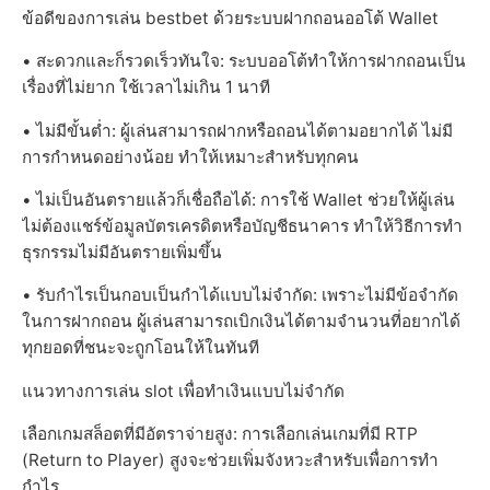
ข้อดีของการเล่น bestbet ด้วยระบบฝากถอนออโต้ Wallet
• สะดวกและก็รวดเร็วทันใจ: ระบบออโต้ทำให้การฝากถอนเป็น
เรื่องที่ไม่ยาก ใช้เวลาไม่เกิน 1 นาที
• ไม่มีขั้นต่ำ: ผู้เล่นสามารถฝากหรือถอนได้ตามอยากได้ ไม่มี
การกำหนดอย่างน้อย ทำให้เหมาะสำหรับทุกคน
• ไม่เป็นอันตรายแล้วก็เชื่อถือได้: การใช้ Wallet ช่วยให้ผู้เล่น
ไม่ต้องแชร์ข้อมูลบัตรเครดิตหรือบัญชีธนาคาร ทำให้วิธีการทำ
ธุรกรรมไม่มีอันตรายเพิ่มขึ้น
• รับกำไรเป็นกอบเป็นกำได้แบบไม่จำกัด: เพราะไม่มีข้อจำกัด
ในการฝากถอน ผู้เล่นสามารถเบิกเงินได้ตามจำนวนที่อยากได้
ทุกยอดที่ชนะจะถูกโอนให้ในทันที
แนวทางการเล่น slot เพื่อทำเงินแบบไม่จำกัด
เลือกเกมสล็อตที่มีอัตราจ่ายสูง: การเลือกเล่นเกมที่มี RTP
(Return to Player) สูงจะช่วยเพิ่มจังหวะสำหรับเพื่อการทำ
กำไร