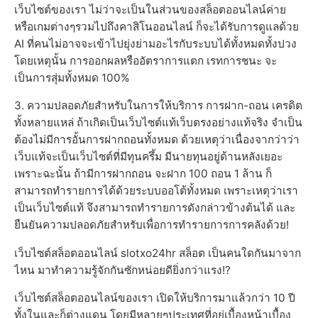
เว็บไซต์ของเรา ไม่ว่าจะเป็นในส่วนของสล็อตออนไลน์ค่าย
หรือเกมต่างๆรวมไปถึงคาสิโนออนไลน์ ก็จะได้รับการดูแลด้วย
AI ที่คนไม่อาจจะเข้าไปยุ่งย่ามอะไรกับระบบได้ทั้งหมดทั้งปวง
โดยเหตุนั้น การออกผลหรืออัตราการแตก เรทการชนะ จะ
เป็นการสุ่มทั้งหมด 100%
3. ความปลอดภัยสำหรับในการให้บริการ การฝาก-ถอน เครดิต
ทั้งหลายแหล่ ถ้าเกิดเป็นเว็บไซต์แท้เว็บตรงอย่างแท้จริง จำเป็น
ต้องไม่มีการอั้นการฝากถอนทั้งหมด ด้วยเหตุว่าเนื่องจากว่าว่า
เว็บแท้จะเป็นเว็บไซต์ที่มีทุนครึ้ม มีนายทุนอยู่ด้านหลังเยอะ
เพราะฉะนั้น ถ้ามีการฝากถอน จะฝาก 100 ถอน 1 ล้าน ก็
สามารถทำรายการได้ด้วยระบบออโต้ทั้งหมด เพราะเหตุว่าเรา
เป็นเว็บไซต์แท้ จึงสามารถทำรายการดังกล่าวข้างต้นได้ และ
ยืนยันความปลอดภัยสำหรับเพื่อการทำรายการการคลังด้วย!
เว็บไซต์สล็อตออนไลน์ slotxo24hr สล็อต เป็นคนใดกันมาจาก
ไหน มาทำความรู้จักกันซักหน่อยดียิ่งกว่าแรง!?
เว็บไซต์สล็อตออนไลน์ของเรา เปิดให้บริการมาแล้วกว่า 10 ปี
ทั้งในและก็ต่างแดน โดยมีหลายๆประเทศที่อยู่เบื้องหน้าเบื้อง