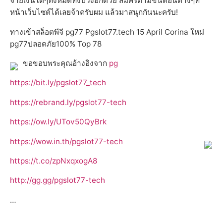
จ่ายเงินใดๆทั้งหมดทั้งปวงอีกด้วย สมัครตามขั้นตอนต่างๆที่
หน้าเว็บไซต์ได้เลยจ้าครับผม แล้วมาสนุกกันนะครับ!
ทางเข้าสล็อตพีจี pg77 Pgslot77.tech 15 April Corina ใหม่
pg77ปลอดภัย100% Top 78
ขอขอบพระคุณอ้างอิงจาก
pg
https://bit.ly/pgslot77_tech
https://rebrand.ly/pgslot77-tech
https://ow.ly/UTov50QyBrk
https://wow.in.th/pgslot77-tech
https://t.co/zpNxqxogA8
http://gg.gg/pgslot77-tech
…