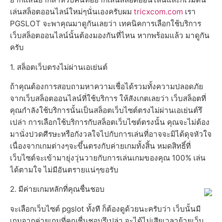
เล่นสล็อตออนไลน์ใหม่ๆนั่นเองครับผม
tricxcom.com
เรา
PGSLOT จะพาคุณมาดูกันเลยว่า เทคนิคการเลือกใช้บริการ
เว็บสล็อตออนไลน์นั้นต้องมองกันที่ไหน หากพร้อมแล้ว มาดูกัน
ครับ
1. สล็อตเว็บตรงไม่ผ่านเอเย่นต์
ถ้าคุณต้องการสอบถามหาความเชื่อได้รวมทั้งความปลอดภัย
จากเว็บสล็อตออนไลน์ที่ใช้บริการ ให้สังเกตเลยว่า เว็บสล็อตที่
คุณกำลังใช้บริการนั้นเป็นสล็อตเว็บไซต์ตรงไม่ผ่านเอเย่นต์รึ
เปล่า การเลือกใช้บริการกับสล็อตเว็บไซต์ตรงนั้น คุณจะไม่ต้อง
มานั่งปวดศีรษะหรือกังวลใจไปกับการเล่นที่อาจจะมิได้ดุจหัวใจ
เนื่องจากเกมต่างๆจะขึ้นตรงกับค่ายเกมทั้งสิ้น หมดสิทธิ์ที่
เว็บไซต์จะเข้ามายุ่งวุ่นวายกับการเล่นเกมของคุณ 100% เล่น
ได้ตามใจ ไม่มีอันตรายแน่ๆขอรับ
2. มีค่ายเกมหลักที่คุณชื่นชอบ
จะเลือกเว็บไซต์ pgslot ทั้งที ก็ต้องดูด้วยนะครับว่า เว็บนั้นมี
เกมจากค่ายเกมที่คุณชื่นชอบรึเปล่า จะได้ไม่เสียเวลาย้ายเว็บ