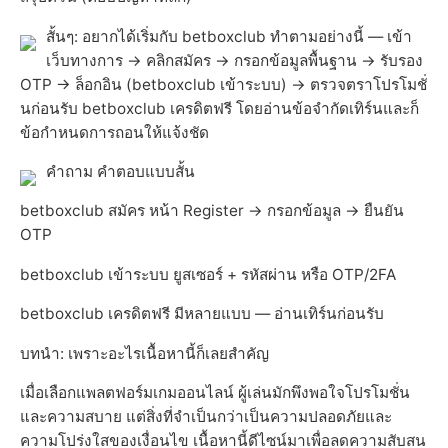
สั้นๆ: อยากได้เริ่มกับ betboxclub ทำตามอย่างนี้ — เข้า
เว็บทางการ → คลิกสมัคร → กรอกข้อมูลพื้นฐาน → รับรอง
OTP → ล็อกอิน (betboxclub เข้าระบบ) → ตรวจตราโปรโมชั่
นก่อนรับ betboxclub เครดิตฟรี โดยอ่านข้อจำกัดเทิร์นและก็
ข้อกำหนดการถอนให้แจ้งชัด
คำถาม คำตอบแบบสั้น
betboxclub สมัคร หน้า Register → กรอกข้อมูล → ยืนยัน
OTP
betboxclub เข้าระบบ ยูสเซอร์ + รหัสผ่าน หรือ OTP/2FA
betboxclub เครดิตฟรี มีหลายแบบ — อ่านเทิร์นก่อนรับ
บทนำ: เพราะอะไรเนื้อหานี้ก็เลยสำคัญ
เมื่อเลือกแพลตฟอร์มเกมออนไลน์ ผู้เล่นมักพึงพอใจโปรโมชั่น
และความสบาย แต่สิ่งที่จำเป็นกว่าเป็นความปลอดภัยและ
ความโปร่งใสของเงื่อนไข เนื้อหานี้ดีไซน์มาเพื่อลดความสับสน