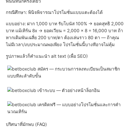
พนันหนักครั้งเดียว
กรณีศึกษา: พินิจพิจารณาโปรโมชั่นแบบแตะต้องได้
แบบอย่าง: ฝาก 1,000 บาท รับโบนัส 100% → ยอดสุทธิ 2,000
บาท แม้เทิร์น 8x → ยอดเวียน = 2,000 × 8 = 16,000 บาท ถ้า
หากเดิมพันเฉลี่ย 200 บาท/ตา ต้องเล่นราว 80 ตา — ถ้าคุณ
ไม่มีเวลา/งบประมาณพอเพียง โปรโมชั่นนี้บางทีอาจไม่คุ้ม
รูปภาพแล้วก็คำแนะนำ alt text (เพื่อ SEO)
ปริศนาที่มักพบ (FAQ)