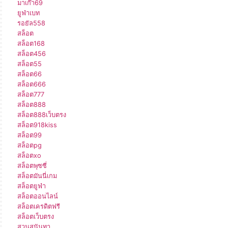
มาเก๊า69
ยูฟ่าเบท
รอยัล558
สล็อต
สล็อต168
สล็อต456
สล็อต55
สล็อต66
สล็อต666
สล็อต777
สล็อต888
สล็อต888เว็บตรง
สล็อต918kiss
สล็อต99
สล็อตpg
สล็อตxo
สล็อตพุซซี่
สล็อตมันนี่เกม
สล็อตยูฟ่า
สล็อตออนไลน์
สล็อตเครดิตฟรี
สล็อตเว็บตรง
สวนสุนันทา