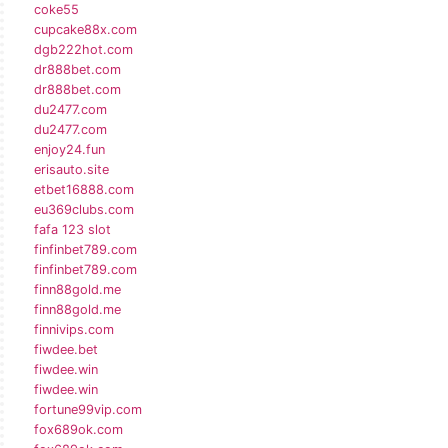
coke55
cupcake88x.com
dgb222hot.com
dr888bet.com
dr888bet.com
du2477.com
du2477.com
enjoy24.fun
erisauto.site
etbet16888.com
eu369clubs.com
fafa 123 slot
finfinbet789.com
finfinbet789.com
finn88gold.me
finn88gold.me
finnivips.com
fiwdee.bet
fiwdee.win
fiwdee.win
fortune99vip.com
fox689ok.com