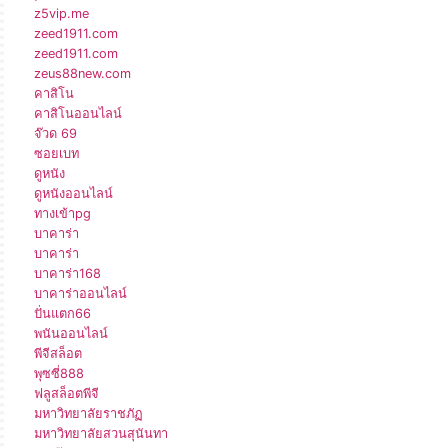
z5vip.me
zeed1911.com
zeed1911.com
zeus88new.com
คาสิโน
คาสิโนออนไลน์
จ๊วด 69
ซอยเบท
ดูหนัง
ดูหนังออนไลน์
ทางเข้าpg
บาคาร่า
บาคาร่า
บาคาร่า168
บาคาร่าออนไลน์
ปั่นแตก66
พนันออนไลน์
พีจีสล็อต
พุซซี่888
ฟลูสล็อตพีจี
มหาวิทยาลัยราชภัฏ
มหาวิทยาลัยสวนสุนันทา