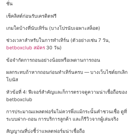
ชั่น
เช็คลิสต์ก่อนรับเครดิตฟรี
เกมใดบ้างที่นับเทิร์น (บางโปรนับเฉพาะสล็อต)
ช่วงเวลาสำหรับในการทำเทิร์น (ตัวอย่างเช่น 7 วัน,
betboxclub สมัคร
30 วัน)
ข้อจำกัดการถอนอย่างน้อยหรือเพดานการถอน
ผลกระทบถ้าหากถอนก่อนทำเทิร์นครบ — บางเว็บไซต์ยกเลิก
โบนัส
หัวข้อที่ 4: ฟีเจอร์สำคัญและก็การตรวจดูความน่าเชื่อถือของ
betboxclub
การประมาณแพลตฟอร์มไม่ควรพึ่งแม้กระนั้นคำชวนเชื่อ ดูที่
ระบบฝาก-ถอน การบริการลูกค้า และก็รีวิวจากผู้เล่นจริง
สัญญาณที่บ่งชี้ว่าแพลตฟอร์มน่าเชื่อถือ