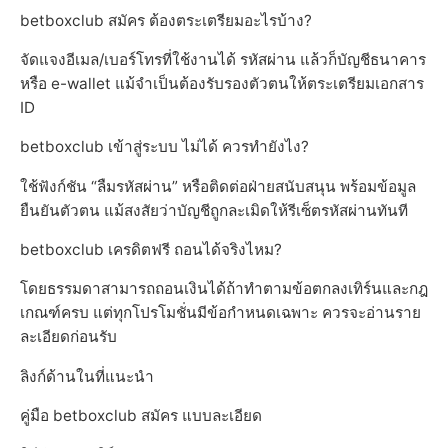
betboxclub สมัคร ต้องตระเตรียมอะไรบ้าง?
จัดแจงอีเมล/เบอร์โทรที่ใช้งานได้ รหัสผ่าน แล้วก็บัญชีธนาคาร
หรือ e-wallet แม้จำเป็นต้องรับรองตัวตนให้ตระเตรียมเอกสาร
ID
betboxclub เข้าสู่ระบบ ไม่ได้ ควรทำยังไง?
ใช้ฟังก์ชัน “ลืมรหัสผ่าน” หรือติดต่อฝ่ายสนับสนุน พร้อมข้อมูล
ยืนยันตัวตน แม้สงสัยว่าบัญชีถูกละเมิดให้รีเซ็ตรหัสผ่านทันที
betboxclub เครดิตฟรี ถอนได้จริงไหม?
โดยธรรมดาสามารถถอนเงินได้ถ้าทำตามข้อตกลงเทิร์นและกฎ
เกณฑ์ครบ แต่ทุกโปรโมชั่นมีข้อกำหนดเฉพาะ ควรจะอ่านราย
ละเอียดก่อนรับ
ลิงก์ด้านในที่แนะนำ
คู่มือ betboxclub สมัคร แบบละเอียด