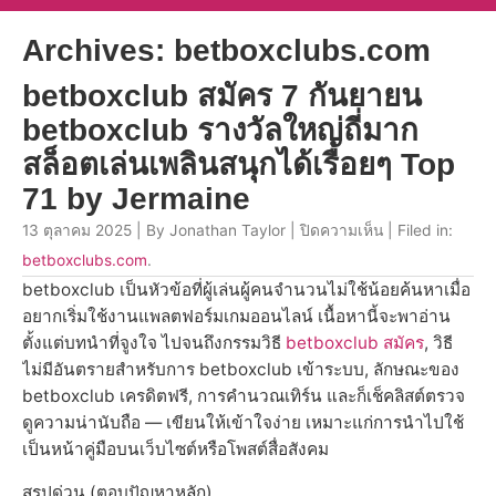
Archives: betboxclubs.com
betboxclub สมัคร 7 กันยายน
betboxclub รางวัลใหญ่ถี่มาก
สล็อตเล่นเพลินสนุกได้เรื่อยๆ Top
71 by Jermaine
13 ตุลาคม 2025 | By Jonathan Taylor |
ปิดความเห็น
| Filed in:
betboxclubs.com
.
betboxclub เป็นหัวข้อที่ผู้เล่นผู้คนจำนวนไม่ใช้น้อยค้นหาเมื่อ
อยากเริ่มใช้งานแพลตฟอร์มเกมออนไลน์ เนื้อหานี้จะพาอ่าน
ตั้งแต่บทนำที่จูงใจ ไปจนถึงกรรมวิธี
betboxclub สมัคร
, วิธี
ไม่มีอันตรายสำหรับการ betboxclub เข้าระบบ, ลักษณะของ
betboxclub เครดิตฟรี, การคำนวณเทิร์น และก็เช็คลิสต์ตรวจ
ดูความน่านับถือ — เขียนให้เข้าใจง่าย เหมาะแก่การนำไปใช้
เป็นหน้าคู่มือบนเว็บไซต์หรือโพสต์สื่อสังคม
สรุปด่วน (ตอบปัญหาหลัก)