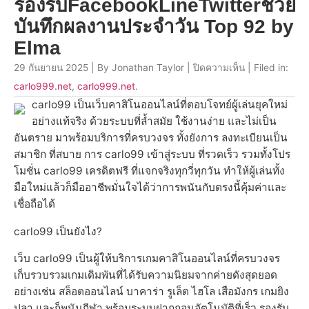
รองรับFacebookLineTwitterช่วย
บันทึกผลงานประจำวัน Top 92 by
Elma
29 กันยายน 2025 | By Jonathan Taylor |
ปิดความเห็น
| Filed in:
carlo999.net
,
carlo999.net
.
carlo99 เป็นเว็บคาสิโนออนไลน์ที่ตอบโจทย์ผู้เล่นยุคใหม่
อย่างแท้จริง ด้วยระบบที่ล้ำสมัย ใช้งานง่าย และไม่เป็น
อันตราย มาพร้อมบริการที่ครบวงจร ทั้งยังการ ลงทะเบียนเป็น
สมาชิก ที่สบาย การ carlo99 เข้าสู่ระบบ ที่รวดเร็ว รวมทั้งโปร
โมชั่น carlo99 เครดิตฟรี ที่แจกจริงทุกวี่ทุกวัน ทำให้ผู้เล่นทั้ง
มือใหม่แล้วก็มืออาชีพมั่นใจได้ว่าการพนันกับตรงนี้คุ้มค่าและ
เชื่อถือได้
carlo99 เป็นยังไง?
เว็บ carlo99 เป็นผู้ให้บริการเกมคาสิโนออนไลน์ที่ครบวงจร
เก็บรวบรวมเกมเดิมพันที่ได้รับความนิยมจากค่ายดังสุดยอด
อย่างเช่น สล็อตออนไลน์ บาคาร่า รูเล็ต ไฮโล เสือมังกร เกมยิง
ปลา และก็พนันกีฬา พร้อมระบบฝากถอนอัตโนมัติที่เร็ว รองรับ