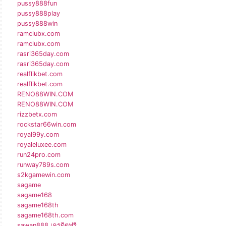
pussy888fun
pussy888play
pussy888win
ramclubx.com
ramclubx.com
rasri365day.com
rasri365day.com
realflikbet.com
realflikbet.com
RENO88WIN.COM
RENO88WIN.COM
rizzbetx.com
rockstar66win.com
royal99y.com
royaleluxee.com
run24pro.com
runway789s.com
s2kgamewin.com
sagame
sagame168
sagame168th
sagame168th.com
sawan888 เครดิตฟรี