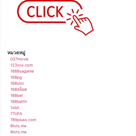
หมวดหมู่
037movie
123xos.com
1688sagame
168pg
168slot
168สล็อต
188bet
188betth
1xbit
77UFA
789pluss.com
8lots.me
8lots.me