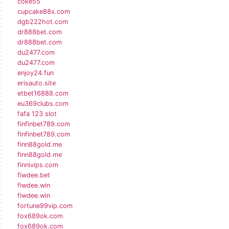
coke55
cupcake88x.com
dgb222hot.com
dr888bet.com
dr888bet.com
du2477.com
du2477.com
enjoy24.fun
erisauto.site
etbet16888.com
eu369clubs.com
fafa 123 slot
finfinbet789.com
finfinbet789.com
finn88gold.me
finn88gold.me
finnivips.com
fiwdee.bet
fiwdee.win
fiwdee.win
fortune99vip.com
fox689ok.com
fox689ok.com