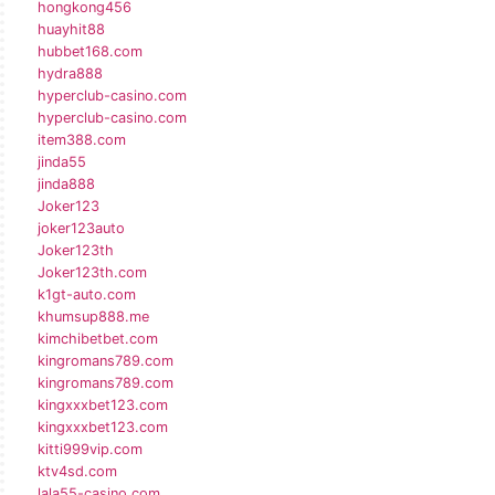
hongkong456
huayhit88
hubbet168.com
hydra888
hyperclub-casino.com
hyperclub-casino.com
item388.com
jinda55
jinda888
Joker123
joker123auto
Joker123th
Joker123th.com
k1gt-auto.com
khumsup888.me
kimchibetbet.com
kingromans789.com
kingromans789.com
kingxxxbet123.com
kingxxxbet123.com
kitti999vip.com
ktv4sd.com
lala55-casino.com