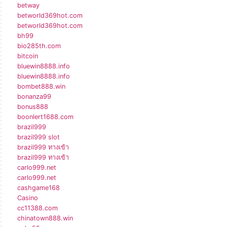
betway
betworld369hot.com
betworld369hot.com
bh99
bio285th.com
bitcoin
bluewin8888.info
bluewin8888.info
bombet888.win
bonanza99
bonus888
boonlert1688.com
brazil999
brazil999 slot
brazil999 ทางเข้า
brazil999 ทางเข้า
carlo999.net
carlo999.net
cashgame168
Casino
cc11388.com
chinatown888.win