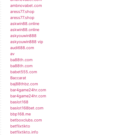
ambnovabet.com
aress77.shop
aress77.shop
askwin88.online
askwin88.online
askyouwin888
askyouwin888 vip
audi688.com
av
ba88th.com
ba88th.com
babet555.com
Baccarat
baj88thbz.com
bar4game24hr.com
bar4game24hr.com
baslot168
baslot168bet.com
bbp168.me
betboxclubs.com
betflixtikto
betflixtikto.info