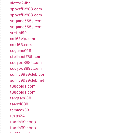
slotxo24hr
spbetflik888.com
spbetflik888.com
sqgame555s.com
sqgame555s.com
sretthi99
ss168vip.com
ssc168.com
ssgame666
stellabet789.com
sudyod888s.com
sudyod888s.com
sunny9999club.com
sunny9999club.net
t88golds.com
t88golds.com
tangtem168
teenoi888
temmax69
texas24
thorin99.shop
thorin99.shop