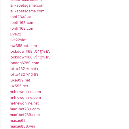
lalikabetsgame.com
lalikabetsgame.com
lion123สล็อต
lionth168.com
lionth168.com
Live22
live22slot
lnw365bet.com
lockdown168 เข้าสู่ระบบ
lockdown168 เข้าสู่ระบบ
london6789.com
lotto432 ทางเข้า
lotto432 ทางเข้า
luke999.net
lux555.net
m4newonline.com
m4newonline.com
m4newonline.net
mac1bet789.com
mac1bet789.com
macau69
macau888.win