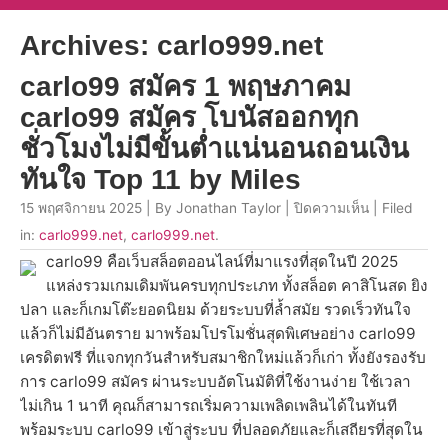
Archives: carlo999.net
carlo99 สมัคร 1 พฤษภาคม
carlo99 สมัคร โบนัสออกทุก
ชั่วโมงไม่มีขั้นต่ำแน่นอนถอนเงิน
ทันใจ Top 11 by Miles
15 พฤศจิกายน 2025 | By Jonathan Taylor |
ปิดความเห็น
| Filed
in:
carlo999.net
,
carlo999.net
.
carlo99 คือเว็บสล็อตออนไลน์ที่มาแรงที่สุดในปี 2025
แหล่งรวมเกมเดิมพันครบทุกประเภท ทั้งสล็อต คาสิโนสด ยิง
ปลา และก็เกมโต๊ะยอดนิยม ด้วยระบบที่ล้ำสมัย รวดเร็วทันใจ
แล้วก็ไม่มีอันตราย มาพร้อมโปรโมชั่นสุดพิเศษอย่าง carlo99
เครดิตฟรี ที่แจกทุกวันสำหรับสมาชิกใหม่แล้วก็เก่า ทั้งยังรองรับ
การ carlo99 สมัคร ผ่านระบบอัตโนมัติที่ใช้งานง่าย ใช้เวลา
ไม่เกิน 1 นาที คุณก็สามารถเริ่มความเพลิดเพลินได้ในทันที
พร้อมระบบ carlo99 เข้าสู่ระบบ ที่ปลอดภัยและก็เสถียรที่สุดใน