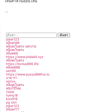
เล่นคาสิโนออนไลน์
…
joker123
สล็อต168
สล็อตเว็บตรง แตกง่าย
สล็อตเว็บตรง
สล็อต66
https://www.jinda44.xyz
สล็อตเว็บตรง
https://bonus888.life
สล็อต888
slot99
https://www.pussy888fun.io
บาคาร่า
slotxo
สล็อตเว็บตรง
หนังโป๊ไทย
1xbet
funny18
kiss918
pg slot
joker123
สล็อต777