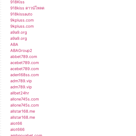
918Kiss
918kiss ดาวน์โหลด
918kissauto
9kpluss.com
9kpluss.com
a9a9.org
a9a9.org
ABA
ABAGroup2
abbet789.com
acebet789.com
acebet789.com
aden168ss.com
adm789.vip
adm789.vip
allbet24hr
allone745s.com
allone745s.com
allstar168.me
allstar168.me
alot66
alot666
ambnovabet.com