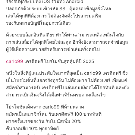
รองรับทุกระบบทั้ง iOS รวมทั้ง Android
ปลอดภัยด้วยระบบเข้ารหัส SSL คุ้มครองข้อมูลรั่วไหล
เล่นได้ทุกที่ที่ต้องการ ไม่ต้องจัดตั้งโปรแกรมเสริม
รองรับหลายบัญชีในอุปกรณ์เดียว
ด้วยระบบล็อกอินที่เสถียร ทำให้ท่านสามารถเพลิดเพลินใจกับ
การเล่นสล็อตได้ทุกที่โดยไม่สะดุด อีกทั้งยังสามารถจดจำข้อมูล
ผู้ใช้เพื่อความสบายสำหรับการเข้าเล่นครั้งต่อไป
carlo99
เครดิตฟรี โปรโมชั่นสุดคุ้มที่ปี 2025
หนึ่งในสิ่งที่ผู้เล่นประทับใจมากที่สุดเป็น carlo99 เครดิตฟรี ซึ่ง
เป็นโปรโมชั่นที่แจกจริงทุกวัน ไม่ต้องฝาก ไม่ต้องแชร์ เพียงแค่
สมัครก็สามารถรับเครดิตฟรีไปเล่นเกมสล็อตได้โดยทันที และยัง
สามารถเบิกเงินจริงได้เมื่อทำเทิร์นครบตามเงื่อนไข
โปรโมชั่นเด็ดจาก carlo99 ที่ห้ามพลาด
สมัครเป็นสมาชิกใหม่ รับเครดิตฟรี 100 บาททันที
ฝากครั้งแรกของวัน รับโบนัสเพิ่ม 20%
คืนยอดเสีย 10% ทุกอาทิตย์