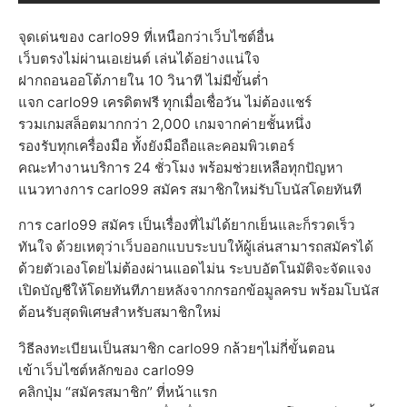
จุดเด่นของ carlo99 ที่เหนือกว่าเว็บไซต์อื่น
เว็บตรงไม่ผ่านเอเย่นต์ เล่นได้อย่างแน่ใจ
ฝากถอนออโต้ภายใน 10 วินาที ไม่มีขั้นต่ำ
แจก carlo99 เครดิตฟรี ทุกเมื่อเชื่อวัน ไม่ต้องแชร์
รวมเกมสล็อตมากกว่า 2,000 เกมจากค่ายชั้นหนึ่ง
รองรับทุกเครื่องมือ ทั้งยังมือถือและคอมพิวเตอร์
คณะทำงานบริการ 24 ชั่วโมง พร้อมช่วยเหลือทุกปัญหา
แนวทางการ carlo99 สมัคร สมาชิกใหม่รับโบนัสโดยทันที
การ carlo99 สมัคร เป็นเรื่องที่ไม่ได้ยากเย็นและก็รวดเร็ว
ทันใจ ด้วยเหตุว่าเว็บออกแบบระบบให้ผู้เล่นสามารถสมัครได้
ด้วยตัวเองโดยไม่ต้องผ่านแอดไม่น ระบบอัตโนมัติจะจัดแจง
เปิดบัญชีให้โดยทันทีภายหลังจากกรอกข้อมูลครบ พร้อมโบนัส
ต้อนรับสุดพิเศษสำหรับสมาชิกใหม่
วิธีลงทะเบียนเป็นสมาชิก carlo99 กล้วยๆไม่กี่ขั้นตอน
เข้าเว็บไซต์หลักของ carlo99
คลิกปุ่ม “สมัครสมาชิก” ที่หน้าแรก