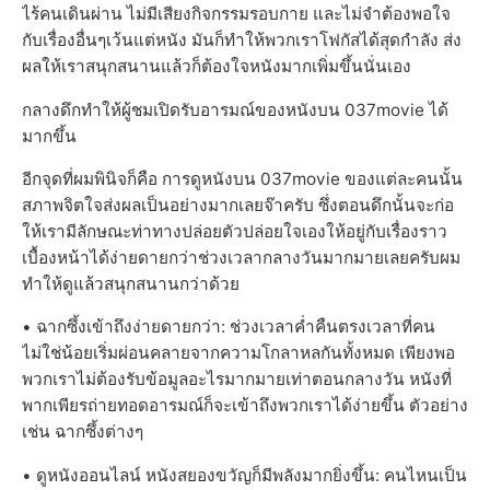
ไร้คนเดินผ่าน ไม่มีเสียงกิจกรรมรอบกาย และไม่จำต้องพอใจ
กับเรื่องอื่นๆเว้นแต่หนัง มันก็ทำให้พวกเราโฟกัสได้สุดกำลัง ส่ง
ผลให้เราสนุกสนานแล้วก็ต้องใจหนังมากเพิ่มขึ้นนั่นเอง
กลางดึกทำให้ผู้ชมเปิดรับอารมณ์ของหนังบน 037movie ได้
มากขึ้น
อีกจุดที่ผมพินิจก็คือ การดูหนังบน 037movie ของแต่ละคนนั้น
สภาพจิตใจส่งผลเป็นอย่างมากเลยจ๊าครับ ซึ่งตอนดึกนั้นจะก่อ
ให้เรามีลักษณะท่าทางปล่อยตัวปล่อยใจเองให้อยู่กับเรื่องราว
เบื้องหน้าได้ง่ายดายกว่าช่วงเวลากลางวันมากมายเลยครับผม
ทำให้ดูแล้วสนุกสนานกว่าด้วย
• ฉากซึ้งเข้าถึงง่ายดายกว่า: ช่วงเวลาค่ำคืนตรงเวลาที่คน
ไม่ใช่น้อยเริ่มผ่อนคลายจากความโกลาหลกันทั้งหมด เพียงพอ
พวกเราไม่ต้องรับข้อมูลอะไรมากมายเท่าตอนกลางวัน หนังที่
พากเพียรถ่ายทอดอารมณ์ก็จะเข้าถึงพวกเราได้ง่ายขึ้น ตัวอย่าง
เช่น ฉากซึ้งต่างๆ
• ดูหนังออนไลน์ หนังสยองขวัญก็มีพลังมากยิ่งขึ้น: คนไหนเป็น