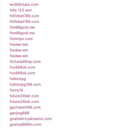
eu369clubs.com
fafa 123 slot
finfinbet789.com
finfinbet789.com
finn88gold.me
finn88gold.me
finnivips.com
fiwdee.bet
fiwdee.win
fiwdee.win
fortune99vip.com
fox689ok.com
fox689ok.com
fullslotpg
fullslotpg168.com
funny18
future24bet.com
future24bet.com
gachawin168.com
gaojing888
goatbetroyalcasino.com
goatza888fin.com