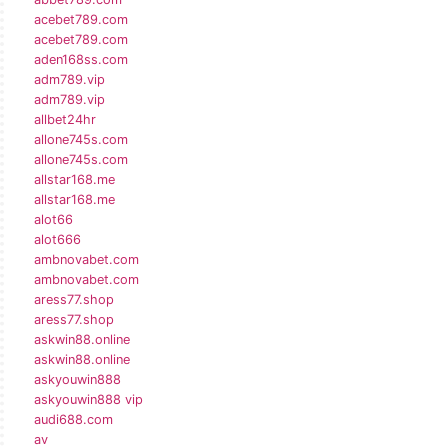
acebet789.com
acebet789.com
aden168ss.com
adm789.vip
adm789.vip
allbet24hr
allone745s.com
allone745s.com
allstar168.me
allstar168.me
alot66
alot666
ambnovabet.com
ambnovabet.com
aress77.shop
aress77.shop
askwin88.online
askwin88.online
askyouwin888
askyouwin888 vip
audi688.com
av