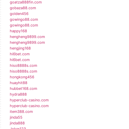
goatza888fin.com
gobaza88.com
golden456
gowingo88.com
gowingo88.com
happy168
hengheng9899.com
hengheng9899.com
hengjing168
hi6bet.com
hi6bet.com
hiso8888s.com
hiso8888s.com
hongkong456
huayhit88
hubbet168.com
hydra888
hyperclub-casino.com
hyperclub-casino.com
item388.com
jinda55
jinda888
Joker123