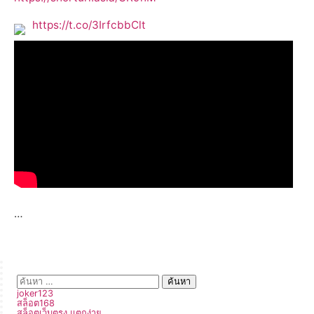
https://t.co/3IrfcbbClt
…
joker123
สล็อต168
สล็อตเว็บตรง แตกง่าย