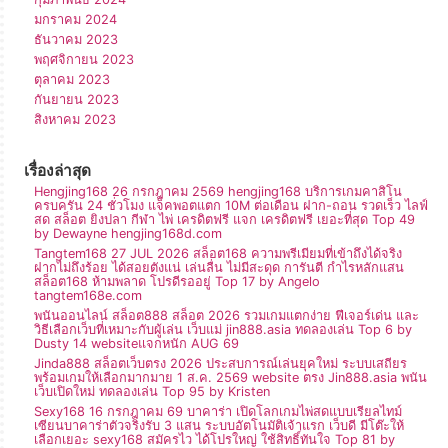
มกราคม 2024
ธันวาคม 2023
พฤศจิกายน 2023
ตุลาคม 2023
กันยายน 2023
สิงหาคม 2023
เรื่องล่าสุด
Hengjing168 26 กรกฎาคม 2569 hengjing168 บริการเกมคาสิโน
ครบครัน 24 ชั่วโมง แจ็คพอตแตก 10M ต่อเดือน ฝาก-ถอน รวดเร็ว ไลฟ์
สด สล็อต ยิงปลา กีฬา ไพ่ เครดิตฟรี แจก เครดิตฟรี เยอะที่สุด Top 49
by Dewayne hengjing168d.com
Tangtem168 27 JUL 2026 สล็อต168 ความพรีเมียมที่เข้าถึงได้จริง
ฝากไม่ถึงร้อย ได้สอยตังแน่ เล่นลื่น ไม่มีสะดุด การันตี กำไรหลักแสน
สล็อต168 ห้ามพลาด โปรดีรออยู่ Top 17 by Angelo
tangtem168e.com
พนันออนไลน์ สล็อต888 สล็อต 2026 รวมเกมแตกง่าย ฟีเจอร์เด่น และ
วิธีเลือกเว็บที่เหมาะกับผู้เล่น เว็บแม่ jin888.asia ทดลองเล่น Top 6 by
Dusty 14 websiteแจกหนัก AUG 69
Jinda888 สล็อตเว็บตรง 2026 ประสบการณ์เล่นยุคใหม่ ระบบเสถียร
พร้อมเกมให้เลือกมากมาย 1 ส.ค. 2569 website ตรง Jin888.asia พนัน
เว็บเปิดใหม่ ทดลองเล่น Top 95 by Kristen
Sexy168 16 กรกฎาคม 69 บาคาร่า เปิดโลกเกมไพ่สดแบบเรียลไทม์
เซียนบาคาร่าตัวจริงรับ 3 แสน ระบบอัตโนมัติเจ้าแรก เว็บดี มีโต๊ะให้
เลือกเยอะ sexy168 สมัครไว ได้โปรใหญ่ ใช้สิทธิ์ทันใจ Top 81 by