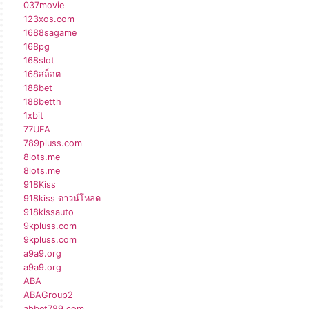
037movie
123xos.com
1688sagame
168pg
168slot
168สล็อต
188bet
188betth
1xbit
77UFA
789pluss.com
8lots.me
8lots.me
918Kiss
918kiss ดาวน์โหลด
918kissauto
9kpluss.com
9kpluss.com
a9a9.org
a9a9.org
ABA
ABAGroup2
abbet789.com