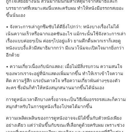
ถูกใจเสียอย่างนั้น ส่วนมากมันก็มีสาเหตุมาจากสมาธิและก็
บรรยากาศที่เหมาะสมนี่แหละครับผม ทำให้หนังมีอรรถรสเยอะ
ขึ้นนั่นเอง
• จังหวะการเล่าถูกซึมซับได้ดียิ่งไปกว่า: หนังบางเรื่องไม่ได้
เน้นความเร็วหรือฉากแอคชันอะไร แม้กระนั้นใช้จังหวะการเล่า
เรื่องแบบค่อยๆเป็น ค่อยๆไปอยู่แล้ว ยามดึกดื่นพวกเราก็เลยดู
หนังแบบงี้แล้วมีสมาธิมากกว่า มีแนวโน้มจะเปิดใจมากยิ่งกว่า
อีกด้วย
• ความเกี่ยวเนื่องกับนักแสดง: เมื่อไม่มีสิ่งรบกวน ความสนใจ
ของพวกเราจะอยู่ที่นักแสดงเพิ่มมากขึ้น ทำให้เราเข้าใจความ
คิด ความรู้สึก แรงบันดาลใจ หรือความเกี่ยวพันต่างๆของตัว
ละคร ซึ่งมันก็ทำให้หนังสนุกสนานมากขึ้นได้นั่นเอง
การดูหนังเวลาดึกบางครั้งอาจจะเป็นวิธีเพิ่มอรรถรสและก็ความ
สนุกสำหรับในการดูหนังเรื่องโปรดได้มากขึ้น
ความเพลิดเพลินของการดูหนังอาจจะมิได้ขึ้นกับตัวหนังเพียง
อย่างเดียว แต่ว่ามันขึ้นกับขณะที่เลือกดูด้วยครับผม เพราะช่วง