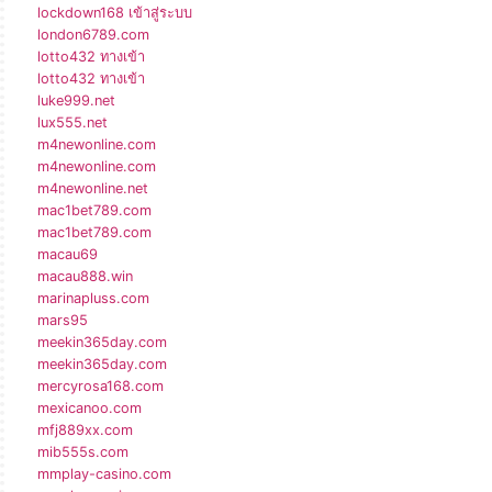
lockdown168 เข้าสู่ระบบ
london6789.com
lotto432 ทางเข้า
lotto432 ทางเข้า
luke999.net
lux555.net
m4newonline.com
m4newonline.com
m4newonline.net
mac1bet789.com
mac1bet789.com
macau69
macau888.win
marinapluss.com
mars95
meekin365day.com
meekin365day.com
mercyrosa168.com
mexicanoo.com
mfj889xx.com
mib555s.com
mmplay-casino.com