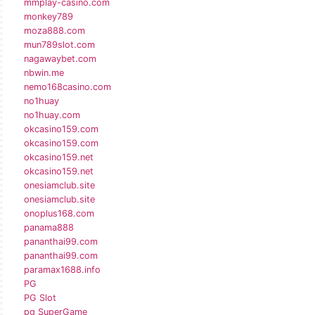
mmplay-casino.com
monkey789
moza888.com
mun789slot.com
nagawaybet.com
nbwin.me
nemo168casino.com
no1huay
no1huay.com
okcasino159.com
okcasino159.com
okcasino159.net
okcasino159.net
onesiamclub.site
onesiamclub.site
onoplus168.com
panama888
pananthai99.com
pananthai99.com
paramax1688.info
PG
PG Slot
pg SuperGame