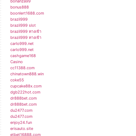
bonanza99
bonus888
boonlert1688.com
brazil999
brazil999 slot
brazil999 ทางเข้า
brazil999 ทางเข้า
carlo999.net
carlo999.net
cashgame168
Casino
cc11388.com
chinatown888.win
coke55
cupcake88x.com
dgb222hot.com
dr888bet.com
dr888bet.com
du2477.com
du2477.com
enjoy24.fun
erisauto.site
etbet16888.com