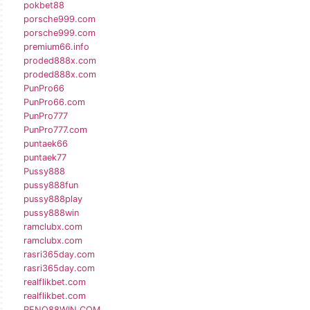
pokbet88
porsche999.com
porsche999.com
premium66.info
proded888x.com
proded888x.com
PunPro66
PunPro66.com
PunPro777
PunPro777.com
puntaek66
puntaek77
Pussy888
pussy888fun
pussy888play
pussy888win
ramclubx.com
ramclubx.com
rasri365day.com
rasri365day.com
realflikbet.com
realflikbet.com
RENO88WIN.COM