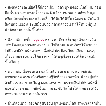
• สังเกตรายละเอียดได้ดีกว่าเดิม: เวลา ดูหนังออนไลน์ HD รอบ
มืดค่ำ พวกเราบางครั้งอาจจะฟังเสียงประกอบ บทสำหรับพูด
หรือแม้กระทั้งรายละเอียดเล็กๆได้ดิบได้ดีขึ้น เนื่องจากมันไม่มี
สิ่งรบกวนเยอะแยะเสมือนช่วงเวลากลางวัน ทำให้หนังที่ดูนั้น
น่าติดตามมากยิ่งขึ้นด้วย
• มีสมาธินานขึ้น:
pgslot
หลายหนที่เราเลือกดูหนังกลางวัน
แล้วต้องหยุดกลางคันเพราะอะไรก็ตามแต่ มันก็ทำให้พวกเรา
ไม่มีสมาธิกับหนังมากพอ ซึ่งมันไม่เหมือนกับตกดึกมากแน่ๆ
เนื่องจากเราจะมองได้ยาวๆทำให้รับรู้เรื่องราวได้ลื่นไหลเพิ่ม
ขึ้นเรื่อยๆ
• ความต่อเนื่องของอารมณ์: หนังเยอะมากๆจะเบาๆสะสม
บรรยากาศ อารมณ์ หรือความรู้สึกที่ส่งออกมาทีละน้อยอยู่แล้ว
ถ้าเกิดเรามองแบบไม่ถูกสอดแทรก พวกเราจะอินไปกับหนังที่
มองได้ง่ายดายมากยิ่งขึ้นมากมาย ซึ่งมันก็ทำให้พวกเราได้รับ
ความสนุกสนานมากยิ่งกว่า
• พื้นที่ส่วนตัว: ลองคิดดูสิขอรับ ดูหนังออนไลน์ ช่วงเวลาค่ำคืน