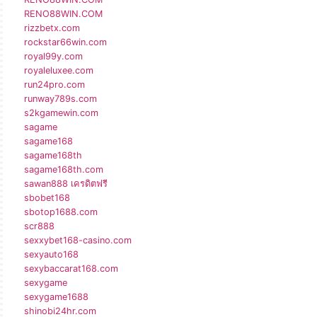
RENO88WIN.COM
rizzbetx.com
rockstar66win.com
royal99y.com
royaleluxee.com
run24pro.com
runway789s.com
s2kgamewin.com
sagame
sagame168
sagame168th
sagame168th.com
sawan888 เครดิตฟรี
sbobet168
sbotop1688.com
scr888
sexxybet168-casino.com
sexyauto168
sexybaccarat168.com
sexygame
sexygame1688
shinobi24hr.com