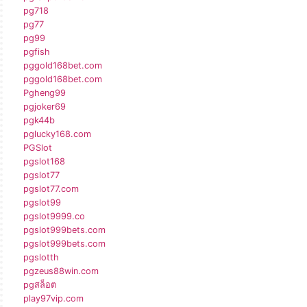
pg718
pg77
pg99
pgfish
pggold168bet.com
pggold168bet.com
Pgheng99
pgjoker69
pgk44b
pglucky168.com
PGSlot
pgslot168
pgslot77
pgslot77.com
pgslot99
pgslot9999.co
pgslot999bets.com
pgslot999bets.com
pgslotth
pgzeus88win.com
pgสล็อต
play97vip.com