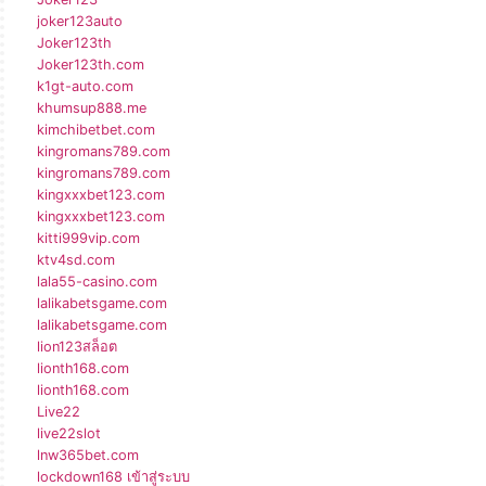
joker123auto
Joker123th
Joker123th.com
k1gt-auto.com
khumsup888.me
kimchibetbet.com
kingromans789.com
kingromans789.com
kingxxxbet123.com
kingxxxbet123.com
kitti999vip.com
ktv4sd.com
lala55-casino.com
lalikabetsgame.com
lalikabetsgame.com
lion123สล็อต
lionth168.com
lionth168.com
Live22
live22slot
lnw365bet.com
lockdown168 เข้าสู่ระบบ