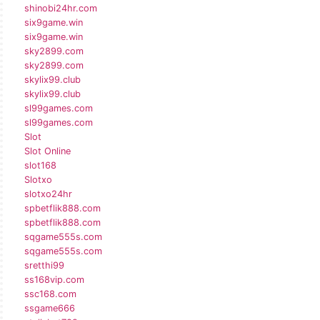
shinobi24hr.com
six9game.win
six9game.win
sky2899.com
sky2899.com
skylix99.club
skylix99.club
sl99games.com
sl99games.com
Slot
Slot Online
slot168
Slotxo
slotxo24hr
spbetflik888.com
spbetflik888.com
sqgame555s.com
sqgame555s.com
sretthi99
ss168vip.com
ssc168.com
ssgame666