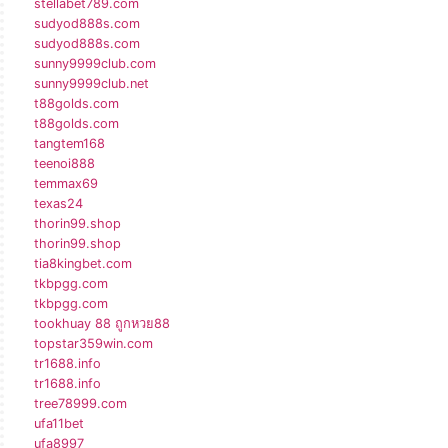
stellabet789.com
sudyod888s.com
sudyod888s.com
sunny9999club.com
sunny9999club.net
t88golds.com
t88golds.com
tangtem168
teenoi888
temmax69
texas24
thorin99.shop
thorin99.shop
tia8kingbet.com
tkbpgg.com
tkbpgg.com
tookhuay 88 ถูกหวย88
topstar359win.com
tr1688.info
tr1688.info
tree78999.com
ufa11bet
ufa8997