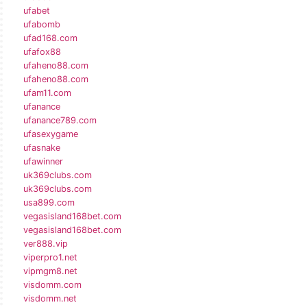
ufabet
ufabomb
ufad168.com
ufafox88
ufaheno88.com
ufaheno88.com
ufam11.com
ufanance
ufanance789.com
ufasexygame
ufasnake
ufawinner
uk369clubs.com
uk369clubs.com
usa899.com
vegasisland168bet.com
vegasisland168bet.com
ver888.vip
viperpro1.net
vipmgm8.net
visdomm.com
visdomm.net