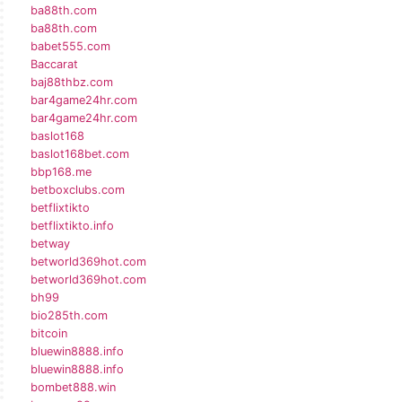
ba88th.com
ba88th.com
babet555.com
Baccarat
baj88thbz.com
bar4game24hr.com
bar4game24hr.com
baslot168
baslot168bet.com
bbp168.me
betboxclubs.com
betflixtikto
betflixtikto.info
betway
betworld369hot.com
betworld369hot.com
bh99
bio285th.com
bitcoin
bluewin8888.info
bluewin8888.info
bombet888.win