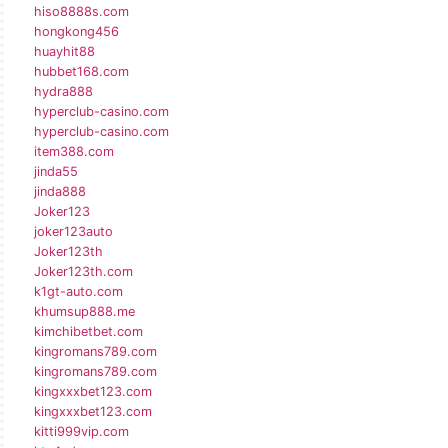
hiso8888s.com
hongkong456
huayhit88
hubbet168.com
hydra888
hyperclub-casino.com
hyperclub-casino.com
item388.com
jinda55
jinda888
Joker123
joker123auto
Joker123th
Joker123th.com
k1gt-auto.com
khumsup888.me
kimchibetbet.com
kingromans789.com
kingromans789.com
kingxxxbet123.com
kingxxxbet123.com
kitti999vip.com