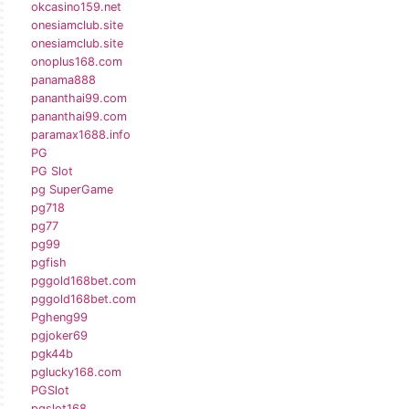
okcasino159.net
onesiamclub.site
onesiamclub.site
onoplus168.com
panama888
pananthai99.com
pananthai99.com
paramax1688.info
PG
PG Slot
pg SuperGame
pg718
pg77
pg99
pgfish
pggold168bet.com
pggold168bet.com
Pgheng99
pgjoker69
pgk44b
pglucky168.com
PGSlot
pgslot168