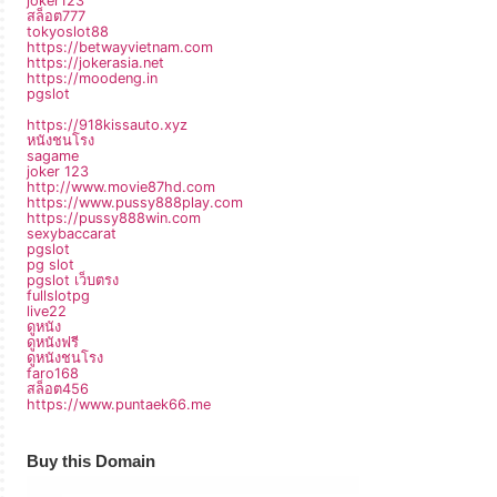
joker123
สล็อต777
tokyoslot88
https://betwayvietnam.com
https://jokerasia.net
https://moodeng.in
pgslot
https://918kissauto.xyz
หนังชนโรง
sagame
joker 123
http://www.movie87hd.com
https://www.pussy888play.com
https://pussy888win.com
sexybaccarat
pgslot
pg slot
pgslot เว็บตรง
fullslotpg
live22
ดูหนัง
ดูหนังฟรี
ดูหนังชนโรง
faro168
สล็อต456
https://www.puntaek66.me
Buy this Domain