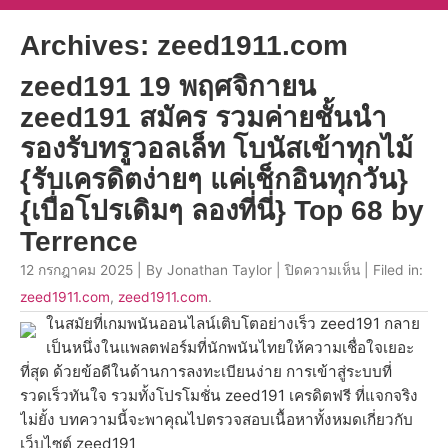
Archives: zeed1911.com
zeed191 19 พฤศจิกายน
zeed191 สมัคร รวมค่ายชั้นนำ
รองรับทรูวอลเล็ท โบนัสเข้าทุกไม้
{รับเครดิตง่ายๆ แค่เช็กอินทุกวัน}
{เบื่อโปรเดิมๆ ลองที่นี่} Top 68 by
Terrence
12 กรกฎาคม 2025 | By Jonathan Taylor |
ปิดความเห็น
| Filed in:
zeed1911.com
,
zeed1911.com
.
ในสมัยที่เกมพนันออนไลน์เติบโตอย่างเร็ว zeed191 กลาย
เป็นหนึ่งในแพลตฟอร์มที่นักพนันไทยให้ความเชื่อใจเยอะ
ที่สุด ด้วยข้อดีในด้านการลงทะเบียนง่าย การเข้าสู่ระบบที่
รวดเร็วทันใจ รวมทั้งโปรโมชั่น zeed191 เครดิตฟรี ที่แจกจริง
ไม่ยั้ง บทความนี้จะพาคุณไปตรวจสอบเนื้อหาทั้งหมดเกี่ยวกับ
เว็บไซต์ zeed191