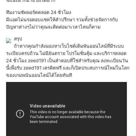
ชี้แนะมากมาย ยิ่งได้มาก
ทีมงานซัพพอร์ตตลอด 24 ชั่วโมง
มีแอดไม่นรอตอบแชทให้คำปรึกษา รวมทั้งช่วยจัดการกับ
ปัญหาต่างๆไม่ว่าคุณจะติดต่อมาเวลาไหนก็ตาม
สรุป
ถ้าหากคุณกำลังมองหาเว็บไซต์เดิมพันออนไลน์ที่มีระบบ
ระเบียบครบถ้วน ไม่มีอันตราย โปรโมชั่นคุ้ม และบริการตลอด
24 ชั่วโมง zeed191 เป็นคำตอบที่ใช่สำหรับคุณ ลงทะเบียนวัน
นี้เพื่อรับ zeed191 เครดิตฟรี และก็เปิดประสบการณ์ใหม่ในโลก
ของเกมพนันออนไลน์ได้โดยทันที