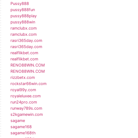
Pussy888
pussy888fun
pussy888play
pussy888win
ramclubx.com
ramclubx.com
rasri365day.com
rasri365day.com
realflikbet.com
realflikbet.com
RENO88WIN.COM
RENO88WIN.COM
rizzbetx.com
rockstar66win.com
royal99y.com
royaleluxee.com
run24pro.com
runway789s.com
s2kgamewin.com
sagame
sagame168
sagame168th