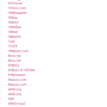
037movie
123xos.com
1688sagame
168pg
168slot
168สล็อต
188bet
188betth
1xbit
77UFA
789pluss.com
8lots.me
8lots.me
918Kiss
918kiss ดาวน์โหลด
918kissauto
9kpluss.com
9kpluss.com
a9a9.org
a9a9.org
ABA
ABAGroup2