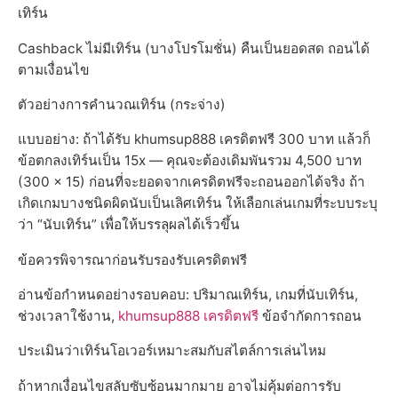
เทิร์น
Cashback ไม่มีเทิร์น (บางโปรโมชั่น) คืนเป็นยอดสด ถอนได้
ตามเงื่อนไข
ตัวอย่างการคำนวณเทิร์น (กระจ่าง)
แบบอย่าง: ถ้าได้รับ khumsup888 เครดิตฟรี 300 บาท แล้วก็
ข้อตกลงเทิร์นเป็น 15x — คุณจะต้องเดิมพันรวม 4,500 บาท
(300 × 15) ก่อนที่จะยอดจากเครดิตฟรีจะถอนออกได้จริง ถ้า
เกิดเกมบางชนิดผิดนับเป็นเลิศเทิร์น ให้เลือกเล่นเกมที่ระบบระบุ
ว่า “นับเทิร์น” เพื่อให้บรรลุผลได้เร็วขึ้น
ข้อควรพิจารณาก่อนรับรองรับเครดิตฟรี
อ่านข้อกำหนดอย่างรอบคอบ: ปริมาณเทิร์น, เกมที่นับเทิร์น,
ช่วงเวลาใช้งาน,
khumsup888 เครดิตฟรี
ข้อจำกัดการถอน
ประเมินว่าเทิร์นโอเวอร์เหมาะสมกับสไตล์การเล่นไหม
ถ้าหากเงื่อนไขสลับซับซ้อนมากมาย อาจไม่คุ้มต่อการรับ