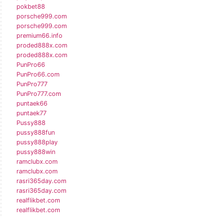
pokbet88
porsche999.com
porsche999.com
premium66.info
proded888x.com
proded888x.com
PunPro66
PunPro66.com
PunPro777
PunPro777.com
puntaek66
puntaek77
Pussy888
pussy888fun
pussy888play
pussy888win
ramclubx.com
ramclubx.com
rasri365day.com
rasri365day.com
realflikbet.com
realflikbet.com