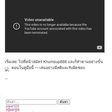
เริ่มเลย: ไปที่หน้าสมัคร Khumsup888 และก็ทำตามอย่างขั้น
ตอนในคู่มือนี้ — เล่นอย่างมีสติและรับผิดชอบ
…
joker123
สล็อต168