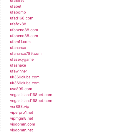
ufa8997
ufabet
ufabomb
ufad168.com
ufafox88
ufaheno88.com
ufaheno88.com
ufam11.com
ufanance
ufanance789.com
ufasexygame
ufasnake
ufawinner
uk369clubs.com
uk369clubs.com
usa899.com
vegasisland168bet.com
vegasisland168bet.com
ver888.vip
viperpro1.net
vipmgm8.net
visdomm.com
visdomm.net