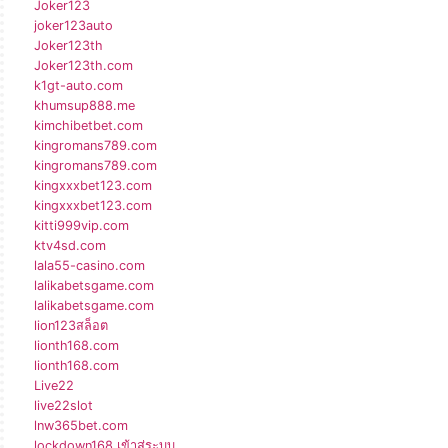
Joker123
joker123auto
Joker123th
Joker123th.com
k1gt-auto.com
khumsup888.me
kimchibetbet.com
kingromans789.com
kingromans789.com
kingxxxbet123.com
kingxxxbet123.com
kitti999vip.com
ktv4sd.com
lala55-casino.com
lalikabetsgame.com
lalikabetsgame.com
lion123สล็อต
lionth168.com
lionth168.com
Live22
live22slot
lnw365bet.com
lockdown168 เข้าสู่ระบบ