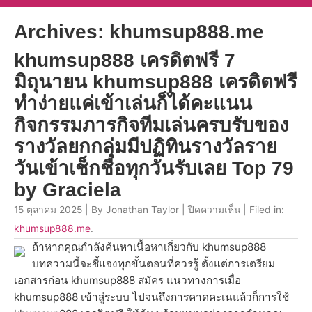
Archives: khumsup888.me
khumsup888 เครดิตฟรี 7
มิถุนายน khumsup888 เครดิตฟรี
ทำง่ายแค่เข้าเล่นก็ได้คะแนน
กิจกรรมภารกิจทีมเล่นครบรับของ
รางวัลยกกลุ่มมีปฏิทินรางวัลราย
วันเข้าเช็กชื่อทุกวันรับเลย Top 79
by Graciela
15 ตุลาคม 2025 | By Jonathan Taylor |
ปิดความเห็น
| Filed in:
khumsup888.me
.
ถ้าหากคุณกำลังค้นหาเนื้อหาเกี่ยวกับ khumsup888
บทความนี้จะชี้แจงทุกขั้นตอนที่ควรรู้ ตั้งแต่การเตรียม
เอกสารก่อน khumsup888 สมัคร แนวทางการเมื่อ
khumsup888 เข้าสู่ระบบ ไปจนถึงการคาดคะเนแล้วก็การใช้