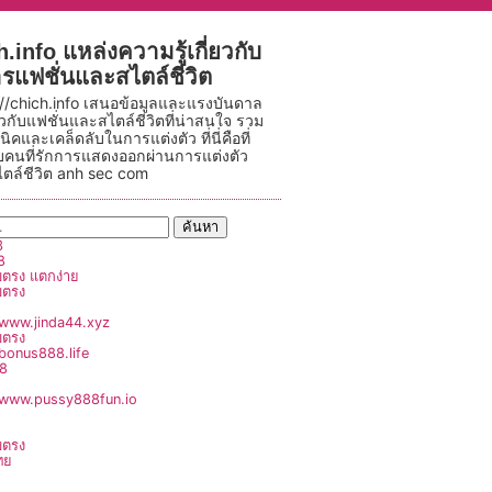
.info แหล่งความรู้เกี่ยวกับ
รแฟชั่นและสไตล์ชีวิต
://chich.info เสนอข้อมูลและแรงบันดาล
ยวกับแฟชั่นและสไตล์ชีวิตที่น่าสนใจ รวม
นิคและเคล็ดลับในการแต่งตัว ที่นี่คือที่
บคนที่รักการแสดงออกผ่านการแต่งตัว
ตล์ชีวิต anh sec com
3
8
บตรง แตกง่าย
บตรง
/www.jinda44.xyz
บตรง
/bonus888.life
8
/www.pussy888fun.io
บตรง
ทย