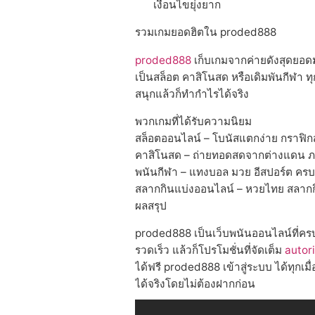
เงื่อนไขยุ่งยาก
รวมเกมยอดฮิตใน proded888
proded888
เก็บเกมจากค่ายดังสุดยอดม
เป็นสล็อต คาสิโนสด หรือเดิมพันกีฬา ทุ
สนุกแล้วก็ทำกำไรได้จริง
พวกเกมที่ได้รับความนิยม
สล็อตออนไลน์ – โบนัสแตกง่าย กราฟิ
คาสิโนสด – ถ่ายทอดสดจากต่างแดน ภ
พนันกีฬา – แทงบอล มวย อีสปอร์ต คร
สลากกินแบ่งออนไลน์ – หวยไทย สลากกิน
ผลสรุป
proded888 เป็นเว็บพนันออนไลน์ที่ครบเค
รวดเร็ว แล้วก็โปรโมชั่นที่จัดเต็ม
autor
ได้ฟรี proded888 เข้าสู่ระบบ ได้ทุกเ
ได้จริงโดยไม่ต้องฝากก่อน