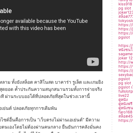
kiss918
pg slot
joker12
สล็อต77
tokyosl
https:/
https://
https:/
pgslot
https:/
หนังชนโ
sagame
joker 1
http:/
https:/
https:/
sexybac
pgslot
หลาม ทั้งยังสล็อต คาสิโนสด บาคาร่า รูเล็ต และเกมยิง
pg slot
pgslot เ
สุดยอด ค้ำประกันความสนุกสนานรวมทั้งการจ่ายจริง
fullslot
live22
 ผ่านระบบออโต้ที่ปลอดภัยที่สุดในช่วงเวลานี้
ดูหนัง
ดูหนังฟรี
อเย่นต์ ปลอดภัยทุกการเดิมพัน
ดูหนังช
faro168
สล็อต45
ไซต์อื่นคือการเป็น “เว็บตรงไม่ผ่านเอเย่นต์” มีความ
https:/
วยตนเองโดยไม่ต้องผ่านคนกลาง ยืนยันการคลังมั่นคง