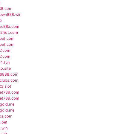
o
88.com
town888.win
5
ke88x.com
2hot.com
bet.com
bet.com
7.com
7.com
4.fun
to.site
16888.com
clubs.com
23 slot
bet789.com
bet789.com
8gold.me
8gold.me
ips.com
.bet
.win