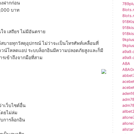
้องฝากก่อน
789pl
1,000 บาท
8lots
8lots
918Ki
918ki
จ เสถียร ไม่มีอันตราย
918ki
9kplu
บายทุกวัสดุอุปกรณ์ ไม่ว่าจะเป็นโทรศัพท์เคลื่อนที่
9kplu
งดาวน์โหลดแอป ระบบล็อกอินมีความปลอดภัยสูงและก็มี
a9a9.
การเข้าถึงจากมือที่สาม
a9a9.
ABA
ABAG
abbet
acebe
acebe
aden1
adm78
าเว็บไซต์อื่น
adm78
allbet
ดยไม่ล่ม
allon
ับการล็อกอิน
allon
allsta