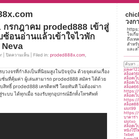
888x.com
chich
วงกา
 กรกฎาคม proded888 เข้าสู่
https
ใจเกี่
ับซ้อนอ่านแล้วเข้าใจไวพัก
ถึงเทค
y Neva
สำหรั
และสไ
r |
ปิดความเห็น
| Filed in:
proded888x.com
,
joker12
จรที่กำลังเป็นที่นิยมสูงในปัจจุบัน ด้วยจุดเด่นเรื่อง
สล็อต16
สล็อตเว็
นที่คุ้มค่า ผู้เล่นสามารถ proded888 สมัคร ได้ด้วย
สล็อตเว็
ับสิทธิ์ proded888 เครดิตฟรี โดยทันที ไม่ต้องฝาก
สล็อต66
https:/
ระบบ ได้ทุกเมื่อ รองรับทุกอุปกรณ์อีกทั้งโทรศัพท์
สล็อตเว็
https:/
สล็อต88
slot99
https:/
บาคาร่า
slotxo
สล็อตเว็
หนังโป๊ไ
1xbet
funny18