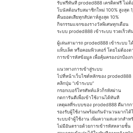
รับฟรีทันที proded888 เครดิตฟรี ไม่ต
โบนัสต้อนรับสมาชิกใหม่ 100% สูงสุด 
คืนยอดเสียทุกสัปดาห์สูงสุด 10%
กิจกรรมแจกของรางวัลพิเศษทุกเดือน
ระบบ proded888 เข้าระบบ รวดเร็วทันใ
ผู้เล่นสามารถ proded888 เข้าระบบ ได้ส
แท็บเล็ต หรือคอมพิวเตอร์ โดยไม่ต้อ
การเข้ารหัสข้อมูล เพื่อคุ้มครองปกป้อง
แนวทางการเข้าสู่ระบบ
ไปที่หน้าเว็บไซต์หลักของ proded888
คลิกปุ่ม “เข้าระบบ”
กรอกเบอร์โทรศัพท์แล้วก็รหัสผ่าน
กดการันตีเพื่อเข้าใช้งานได้ทันที
เหตุผลที่ระบบของ proded888 ดีมากกว่
รองรับผู้ใช้งานพร้อมกันจำนวนมากได้โ
ระบบจำผู้ใช้งาน เพิ่มความสะดวกสำหร
ไม่มีอันตรายด้วยการเข้ารหัสหลายชั้น