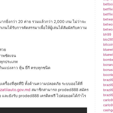
betbo
betflix
betflix
betwa
ากยิ่งกว่า 20 ค่าย รวมแล้วกว่า 2,000 เกม ไม่ว่าจะ
betwo
กเกมได้รับการคัดสรรมาเพื่อให้ผู้เล่นได้สัมผัสกับความ
betwo
bh99
bio28
bitcoi
กสวย
bluewi
bluewi
าพชัดเจน
bombe
บทุกประเภท
bonan
แบ่งลาว หุ้น ยี่กี ครบทุกชนิด
bonus
boonl
brazil
รื่องที่สุดที่ปี ทั้งด้านความปลอดภัย ระบบออโต้ที่
brazil
izatiiauto.gov.md
สมาชิกสามารถ proded888 สมัคร
brazil
brazil
มื่อ และยังรับ proded888 เครดิตฟรี ไปต่อยอดได้กำไร
carlo9
carlo9
cashg