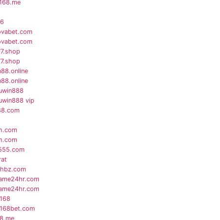
r168.me
66
vabet.com
vabet.com
77.shop
77.shop
88.online
88.online
uwin888
uwin888 vip
88.com
h.com
h.com
555.com
rat
thbz.com
ame24hr.com
ame24hr.com
t168
t168bet.com
8.me