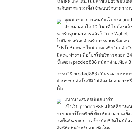
ไม่มีคดโกง และไม่มีค่าขนบธรรมเนียม
ระดับสากล รวมทั้งใช้ระบบรักษาความ
จุดเด่นของการเล่นกับเว็บตรง pr
ฝากถอนออโต้ 10 วินาที ไม่ต้องแจ้
รองรับทุกธนาคารแล้วก็ True Wallet
ไม่มีอย่างน้อยสำหรับการฝากหรือถอน
โปรโมชั่นเยอะ โบนัสแจกจริงวันแล้ววัน
มีคณะทำงานมือโปรให้บริการตลอด 24 
ขั้นตอน proded888 สมัคร ง่ายเพียง 3
กรรมวิธี proded888 สมัคร ออกแบบมาให
ผ่านระบบอัตโนมัติ ไม่ต้องส่งเอกสารหรื
นั้น
แนวทางสมัครเป็นสมาชิก
เข้าเว็บ proded888 แล้วคลิก “ลงท
กรอกเบอร์โทรศัพท์ ตั้งรหัสผ่าน รวมทั้
กดยืนยัน ระบบจะสร้างบัญชีอัตโนมัติแล
สิทธิพิเศษสำหรับสมาชิกใหม่