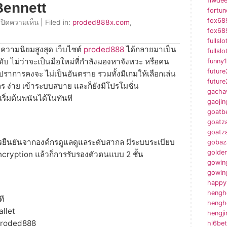
fiwdee
 Bennett
fortu
fox68
|
ปิดความเห็น
| Filed in:
proded888x.com
,
fox68
fullsl
บความนิยมสูงสุด เว็บไซต์
proded888
ได้กลายมาเป็น
fullsl
ับ ไม่ว่าจะเป็นมือใหม่ที่กำลังมองหาจังหวะ หรือคน
funny
futur
ราการคงจะ ไม่เป็นอันตราย รวมทั้งมีเกมให้เลือกเล่น
futur
ร ง่าย เข้าระบบสบาย และก็ยังมีโปรโมชั่น
gacha
ริ่มต้นพนันได้ในทันที
gaoji
goatb
goatz
goatz
ารยืนยันจากองค์กรดูแลดูแลระดับสากล มีระบบระเบียบ
gobaz
golde
cryption แล้วก็การรับรองตัวตนแบบ 2 ชั้น
gowin
gowin
happy
hengh
ที
hengh
allet
hengj
proded888
hi6be