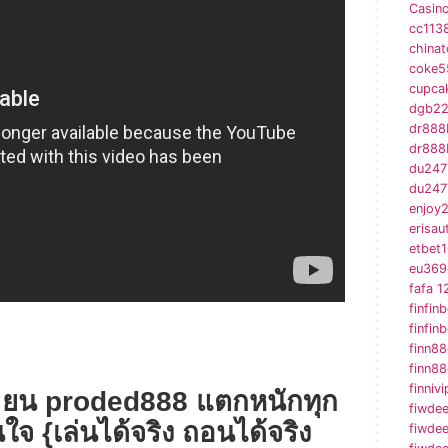
Casin
cc113
china
coke5
cupca
dgb22
dr888
dr888
du247
du247
enjoy2
erisau
etbet
eu369
fafa 1
finfin
finfin
finn8
finn8
finniv
ายน proded888 แตกหนักทุก
fiwdee
นใจ {เล่นได้จริง ถอนได้จริง
fiwdee