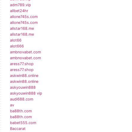
adm789.vip
allbet24hr
allone745s.com
allone745s.com
allstar168.me
allstar168.me
alot66
alot666
ambnovabet.com
ambnovabet.com
aress77.shop
aress77.shop
askwin88.online
askwin88.online
askyouwin888
askyouwin888 vip
audi688.com
av
ba88th.com
ba88th.com
babet555.com
Baccarat