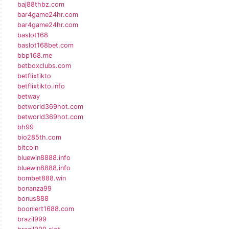
baj88thbz.com
bar4game24hr.com
bar4game24hr.com
baslot168
baslot168bet.com
bbp168.me
betboxclubs.com
betflixtikto
betflixtikto.info
betway
betworld369hot.com
betworld369hot.com
bh99
bio285th.com
bitcoin
bluewin8888.info
bluewin8888.info
bombet888.win
bonanza99
bonus888
boonlert1688.com
brazil999