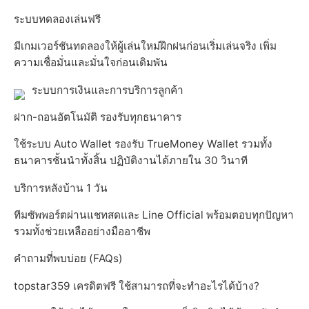
ระบบทดลองเล่นฟรี
มีเกมเวอร์ชันทดลองให้ผู้เล่นใหม่ฝึกฝนก่อนเริ่มเล่นจริง เพิ่ม
ความเชื่อมั่นและมั่นใจก่อนเดิมพัน
ระบบการเงินและการบริการลูกค้า
ฝาก-ถอนอัตโนมัติ รองรับทุกธนาคาร
ใช้ระบบ Auto Wallet รองรับ TrueMoney Wallet รวมทั้ง
ธนาคารชั้นนำทั้งสิ้น ปฏิบัติงานได้ภายใน 30 วินาที
บริการหลังบ้าน 1 วัน
ทีมซัพพอร์ตผ่านแชทสดและ Line Official พร้อมตอบทุกปัญหา
รวมทั้งช่วยเหลืออย่างมืออาชีพ
คำถามที่พบบ่อย (FAQs)
topstar359 เครดิตฟรี ใช้สามารถที่จะทำอะไรได้บ้าง?