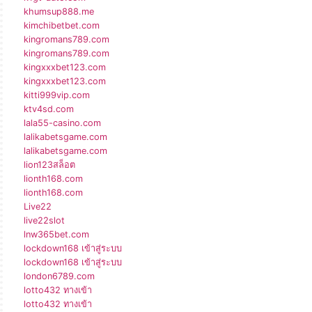
khumsup888.me
kimchibetbet.com
kingromans789.com
kingromans789.com
kingxxxbet123.com
kingxxxbet123.com
kitti999vip.com
ktv4sd.com
lala55-casino.com
lalikabetsgame.com
lalikabetsgame.com
lion123สล็อต
lionth168.com
lionth168.com
Live22
live22slot
lnw365bet.com
lockdown168 เข้าสู่ระบบ
lockdown168 เข้าสู่ระบบ
london6789.com
lotto432 ทางเข้า
lotto432 ทางเข้า