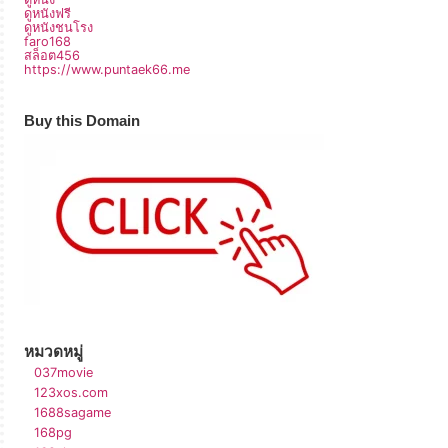
ดูหนังฟรี
ดูหนังชนโรง
faro168
สล็อต456
https://www.puntaek66.me
Buy this Domain
หมวดหมู่
037movie
123xos.com
1688sagame
168pg