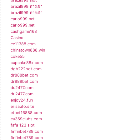
brazil999 slot
brazil999 ทางเข้า
brazil999 ทางเข้า
carlo999.net
carlo999.net
cashgame168
Casino
cc11388.com
chinatown888.win
coke55
cupcake88x.com
dgb222hot.com
dr888bet.com
dr888bet.com
du2477.com
du2477.com
enjoy24.fun
erisauto.site
etbet16888.com
eu369clubs.com
fafa 123 slot
finfinbet789.com
finfinbet789.com