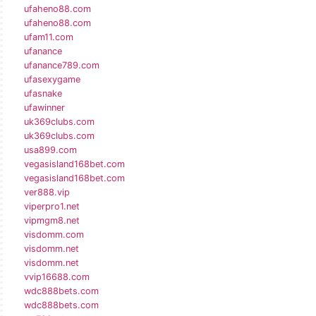
ufaheno88.com
ufaheno88.com
ufam11.com
ufanance
ufanance789.com
ufasexygame
ufasnake
ufawinner
uk369clubs.com
uk369clubs.com
usa899.com
vegasisland168bet.com
vegasisland168bet.com
ver888.vip
viperpro1.net
vipmgm8.net
visdomm.com
visdomm.net
visdomm.net
vvip16688.com
wdc888bets.com
wdc888bets.com