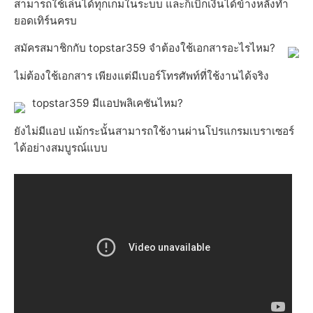
สามารถใช้เล่นได้ทุกเกมในระบบ และก็เบิกเงินได้ข้างหลังทำ
ยอดเทิร์นครบ
สมัครสมาชิกกับ topstar359 จำต้องใช้เอกสารอะไรไหม?
ไม่ต้องใช้เอกสาร เพียงแต่มีเบอร์โทรศัพท์ที่ใช้งานได้จริง
topstar359 มีแอปพลิเคชันไหม?
ยังไม่มีแอป แม้กระนั้นสามารถใช้งานผ่านโปรแกรมเบราเซอร์
ได้อย่างสมบูรณ์แบบ