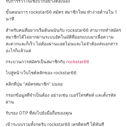
รับการรีวิวในเชิงบวกอย่างต่อเนื่อง
ขั้นตอนการ rockstar66 สมัคร สมาชิกใหม่ ทำง่ายด้านใน 1
นาที
สำหรับคนที่อยากเริ่มต้นพนันกับ rockstar66 สามารถทำสมัคร
สมาชิกได้ไม่ยากผ่านระบบอัตโนมัติที่ออกแบบมาเพื่อความ
สะดวกและก็เร็ว ไม่ต้องผ่านแอดไม่นและไม่จำต้องส่งเอกสาร
อะไรก็แล้วแต่
กระบวนการสมัครเป็นสมาชิกกับ
rockstar66
ไปสู่หน้าเว็บไซต์หลักของ rockstar66
คลิกที่ปุ่ม “สมัครสมาชิก” บนจอ
กรอกข้อมูลที่จำเป็นต้อง อย่างเช่น เบอร์โทรศัพท์ และตั้งรหัส
ผ่าน
รับรอง OTP ที่ส่งไปยังมือถือของคุณ
เข้าระบบรวมทั้งกดรับ rockstar66 เครดิตฟรี ได้ทันที