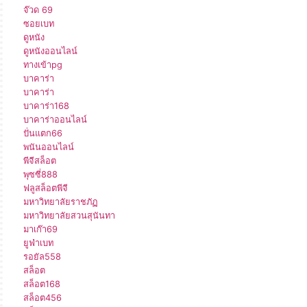
จ๊วด 69
ซอยเบท
ดูหนัง
ดูหนังออนไลน์
ทางเข้าpg
บาคาร่า
บาคาร่า
บาคาร่า168
บาคาร่าออนไลน์
ปั่นแตก66
พนันออนไลน์
พีจีสล็อต
พุซซี่888
ฟลูสล็อตพีจี
มหาวิทยาลัยราชภัฏ
มหาวิทยาลัยสวนสุนันทา
มาเก๊า69
ยูฟ่าเบท
รอยัล558
สล็อต
สล็อต168
สล็อต456