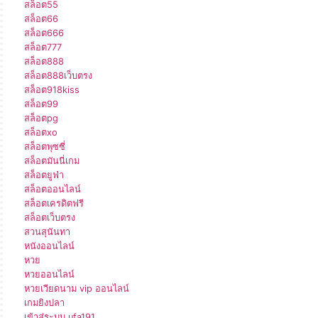
สล็อต55
สล็อต66
สล็อต666
สล็อต777
สล็อต888
สล็อต888เว็บตรง
สล็อต918kiss
สล็อต99
สล็อตpg
สล็อตxo
สล็อตพุซซี่
สล็อตมันนี่เกม
สล็อตยูฟ่า
สล็อตออนไลน์
สล็อตเครดิตฟรี
สล็อตเว็บตรง
สวนสุนันทา
หนังออนไลน์
หวย
หวยออนไลน์
หวยเวียดนาม vip ออนไลน์
เกมยิงปลา
เข้าสู่ระบบ ufa191