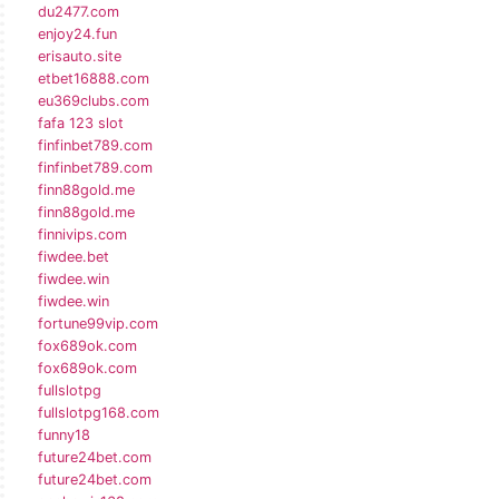
du2477.com
enjoy24.fun
erisauto.site
etbet16888.com
eu369clubs.com
fafa 123 slot
finfinbet789.com
finfinbet789.com
finn88gold.me
finn88gold.me
finnivips.com
fiwdee.bet
fiwdee.win
fiwdee.win
fortune99vip.com
fox689ok.com
fox689ok.com
fullslotpg
fullslotpg168.com
funny18
future24bet.com
future24bet.com