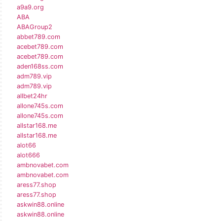
a9a9.org
ABA
ABAGroup2
abbet789.com
acebet789.com
acebet789.com
aden168ss.com
adm789.vip
adm789.vip
allbet24hr
allone745s.com
allone745s.com
allstar168.me
allstar168.me
alot66
alot666
ambnovabet.com
ambnovabet.com
aress77.shop
aress77.shop
askwin88.online
askwin88.online