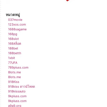
หมวดหมู่
037movie
123xos.com
1688sagame
168pg
168slot
168สล็อต
188bet
188betth
1xbit
77UFA
789pluss.com
8lots.me
8lots.me
918Kiss
918kiss ดาวน์โหลด
918kissauto
9kpluss.com
9kpluss.com
a9a9.org