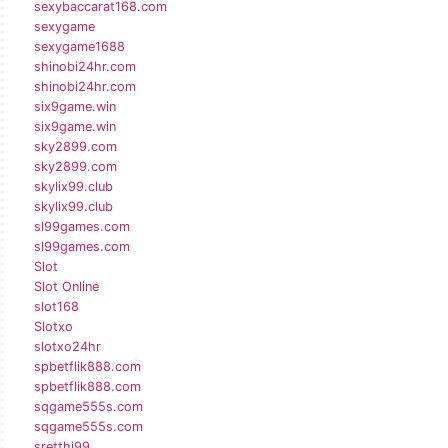
sexybaccarat168.com
sexygame
sexygame1688
shinobi24hr.com
shinobi24hr.com
six9game.win
six9game.win
sky2899.com
sky2899.com
skylix99.club
skylix99.club
sl99games.com
sl99games.com
Slot
Slot Online
slot168
Slotxo
slotxo24hr
spbetflik888.com
spbetflik888.com
sqgame555s.com
sqgame555s.com
sretthi99