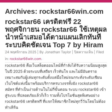
Archives: rockstar66win.com
rockstar66 เครดิตฟรี 22
พฤศจิกายน rockstar66 ใช้เหตุผล
นำหน้าเสมอได้ตามแผนเลิกทันที
ระบบคิดชัดเจน Top 7 by Hiram
24 พฤศจิกายน 2025 | By Jonathan Taylor |
ปิดความเห็น
| Filed
in:
rockstar66win.com
.
rockstar66 คือเว็บสล็อตออนไลน์ที่กำลังได้รับความนิยมสูงสุด
ในปี 2025 ด้วยระบบที่เสถียร เร็วทันใจ และไม่มีอันตราย
เหมาะสมกับผู้เล่นทุกระดับตั้งแต่มือใหม่จนกระทั่งระดับเซียน
เว็บไซต์แห่งนี้มาพร้อมบริการครบวงจรทั้งยัง rockstar66
สมัคร ที่ทำเป็นง่ายด้านในไม่กี่ขั้นตอน ระบบ rockstar66 เข้า
สู่ระบบ ที่ปลอดภัยแล้วก็เร็ว รวมทั้งโปรโมชั่นสุดพิเศษอย่าง
rockstar66 เครดิตฟรี ที่แจกให้สมาชิกใหม่ทุกวี่วันโดยไม่ต้อง
ทำเทิร์น