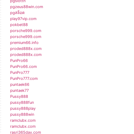
pgslotth
pgzeus88win.com
pgสล็อต
play97vip.com
pokbet88
porsche999.com
porsche999.com
premium66.info
proded888x.com
proded888x.com
PunPro66
PunPro66.com
PunPro777
PunPro777.com
puntaek66
puntaek77
Pussy888
pussy888fun
pussy888play
pussy888win
ramclubx.com
ramclubx.com
rasri365day.com