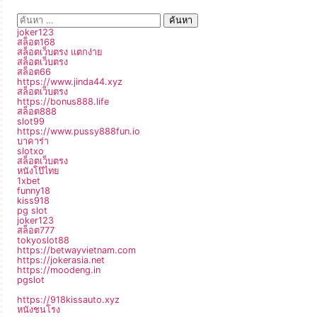
joker123
สล็อต168
สล็อตเว็บตรง แตกง่าย
สล็อตเว็บตรง
สล็อต66
https://www.jinda44.xyz
สล็อตเว็บตรง
https://bonus888.life
สล็อต888
slot99
https://www.pussy888fun.io
บาคาร่า
slotxo
สล็อตเว็บตรง
หนังโป๊ไทย
1xbet
funny18
kiss918
pg slot
joker123
สล็อต777
tokyoslot88
https://betwayvietnam.com
https://jokerasia.net
https://moodeng.in
pgslot
https://918kissauto.xyz
หนังชนโรง