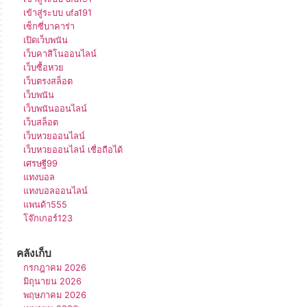
เข้าสู่ระบบ ufa191
เซ็กซี่บาคาร่า
เปิดเว็บพนัน
เว็บคาสิโนออนไลน์
เว็บซื้อหวย
เว็บตรงสล็อต
เว็บพนัน
เว็บพนันออนไลน์
เว็บสล็อต
เว็บหวยออนไลน์
เว็บหวยออนไลน์ เชื่อถือได้
เศรษฐี99
แทงบอล
แทงบอลออนไลน์
แพนด้า555
โจ๊กเกอร์123
คลังเก็บ
กรกฎาคม 2026
มิถุนายน 2026
พฤษภาคม 2026