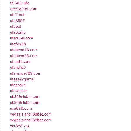
tr1688.info
tree78999.com
ufa11bet
ufa8997
ufabet
ufabomb
ufad168.com
ufafox88
ufaheno88.com
ufaheno88.com
ufam11.com
ufanance
ufanance789.com
ufasexygame
ufasnake
ufawinner
uk369clubs.com
uk369clubs.com
usa899.com
vegasisland168bet.com
vegasisland168bet.com
ver888.vip