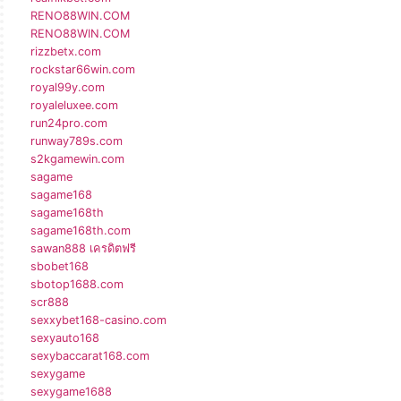
RENO88WIN.COM
RENO88WIN.COM
rizzbetx.com
rockstar66win.com
royal99y.com
royaleluxee.com
run24pro.com
runway789s.com
s2kgamewin.com
sagame
sagame168
sagame168th
sagame168th.com
sawan888 เครดิตฟรี
sbobet168
sbotop1688.com
scr888
sexxybet168-casino.com
sexyauto168
sexybaccarat168.com
sexygame
sexygame1688