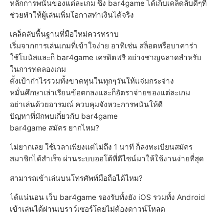
หลักการพนันของแต่ละเกม ซึ่ง bar4game ได้เก็บเคล็ดลับดีๆที่
ช่วยทำให้ผู้เล่นเพิ่มโอกาสทำเงินได้จริง
เคล็ดลับพื้นฐานที่มือใหม่ควรทราบ
เริ่มจากการเล่นเกมที่เข้าใจง่าย อาทิเช่น สล็อตหรือบาคาร่า
ใช้โบนัสและก็ bar4game เครดิตฟรี อย่างชาญฉลาดสำหรับ
ในการทดลองเกม
ตั้งเป้ากำไรรวมทั้งขาดทุนในทุกๆวันให้แจ่มกระจ่าง
หมั่นศึกษาเล่าเรียนข้อตกลงและก็อัตราจ่ายของแต่ละเกม
อย่าเล่นด้วยอารมณ์ ควบคุมจังหวะการพนันให้ดี
ปัญหาที่มักพบเกี่ยวกับ bar4game
bar4game สมัคร ยากไหม?
ไม่ยากเลย ใช้เวลาเพียงแต่ไม่ถึง 1 นาที ก็ลงทะเบียนสมัคร
สมาชิกได้สำเร็จ ผ่านระบบออโต้ที่ดีไซน์มาให้ใช้งานง่ายที่สุด
สามารถเข้าเล่นบนโทรศัพท์มือถือได้ไหม?
ได้แน่นอน เว็บ bar4game รองรับทั้งยัง iOS รวมทั้ง Android
เข้าเล่นได้ผ่านเบราว์เซอร์โดยไม่ต้องดาวน์โหลด