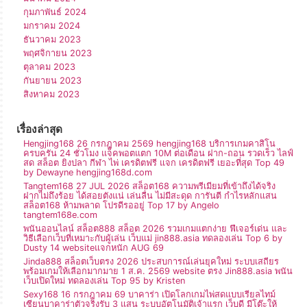
กุมภาพันธ์ 2024
มกราคม 2024
ธันวาคม 2023
พฤศจิกายน 2023
ตุลาคม 2023
กันยายน 2023
สิงหาคม 2023
เรื่องล่าสุด
Hengjing168 26 กรกฎาคม 2569 hengjing168 บริการเกมคาสิโน
ครบครัน 24 ชั่วโมง แจ็คพอตแตก 10M ต่อเดือน ฝาก-ถอน รวดเร็ว ไลฟ์
สด สล็อต ยิงปลา กีฬา ไพ่ เครดิตฟรี แจก เครดิตฟรี เยอะที่สุด Top 49
by Dewayne hengjing168d.com
Tangtem168 27 JUL 2026 สล็อต168 ความพรีเมียมที่เข้าถึงได้จริง
ฝากไม่ถึงร้อย ได้สอยตังแน่ เล่นลื่น ไม่มีสะดุด การันตี กำไรหลักแสน
สล็อต168 ห้ามพลาด โปรดีรออยู่ Top 17 by Angelo
tangtem168e.com
พนันออนไลน์ สล็อต888 สล็อต 2026 รวมเกมแตกง่าย ฟีเจอร์เด่น และ
วิธีเลือกเว็บที่เหมาะกับผู้เล่น เว็บแม่ jin888.asia ทดลองเล่น Top 6 by
Dusty 14 websiteแจกหนัก AUG 69
Jinda888 สล็อตเว็บตรง 2026 ประสบการณ์เล่นยุคใหม่ ระบบเสถียร
พร้อมเกมให้เลือกมากมาย 1 ส.ค. 2569 website ตรง Jin888.asia พนัน
เว็บเปิดใหม่ ทดลองเล่น Top 95 by Kristen
Sexy168 16 กรกฎาคม 69 บาคาร่า เปิดโลกเกมไพ่สดแบบเรียลไทม์
เซียนบาคาร่าตัวจริงรับ 3 แสน ระบบอัตโนมัติเจ้าแรก เว็บดี มีโต๊ะให้