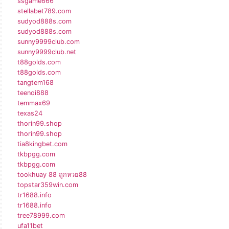
ssgame666
stellabet789.com
sudyod888s.com
sudyod888s.com
sunny9999club.com
sunny9999club.net
t88golds.com
t88golds.com
tangtem168
teenoi888
temmax69
texas24
thorin99.shop
thorin99.shop
tia8kingbet.com
tkbpgg.com
tkbpgg.com
tookhuay 88 ถูกหวย88
topstar359win.com
tr1688.info
tr1688.info
tree78999.com
ufa11bet