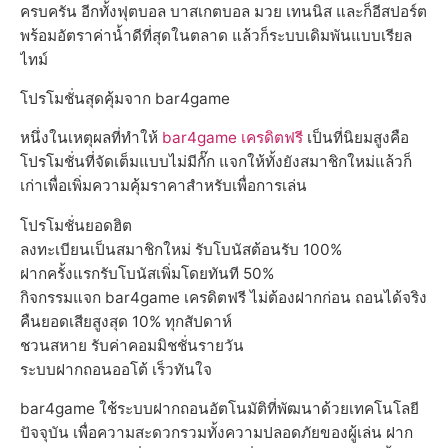
ครบครัน อีกทั้งฟุตบอล บาสเกตบอล มวย เทนนิส และก็อีสปอร์ต
พร้อมอัตราค่าน้ำดีที่สุดในตลาด แล้วก็ระบบเดิมพันแบบเรียล
ไทม์
โปรโมชั่นสุดคุ้มจาก bar4game
หนึ่งในเหตุผลที่ทำให้
bar4game เครดิตฟรี
เป็นที่นิยมสูงคือ
โปรโมชั่นที่จัดเต็มแบบไม่มีกั๊ก แจกให้ทั้งยังสมาชิกใหม่แล้วก็
เก่าเพื่อเพิ่มความคุ้มราคาสำหรับเพื่อการเล่น
โปรโมชั่นยอดฮิต
ลงทะเบียนเป็นสมาชิกใหม่ รับโบนัสต้อนรับ 100%
ฝากครั้งแรกรับโบนัสเพิ่มโดยทันที 50%
กิจกรรมแจก bar4game เครดิตฟรี ไม่ต้องฝากก่อน ถอนได้จริง
คืนยอดเสียสูงสุด 10% ทุกสัปดาห์
ชวนสหาย รับค่าคอมมิชชั่นรายวัน
ระบบฝากถอนออโต้ เร็วทันใจ
bar4game ใช้ระบบฝากถอนอัตโนมัติที่พัฒนาด้วยเทคโนโลยี
ปัจจุบัน เพื่อความสะดวกรวมทั้งความปลอดภัยของผู้เล่น ฝาก