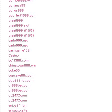
bombet888.win
bonanza99
bonus888
boonlert1688.com
brazil999
brazil999 slot
brazil999 ทางเข้า
brazil999 ทางเข้า
carlo999.net
carlo999.net
cashgame168
Casino
cc11388.com
chinatown888.win
coke55
cupcake88x.com
dgb222hot.com
dr888bet.com
dr888bet.com
du2477.com
du2477.com
enjoy24.fun
erisauto.site