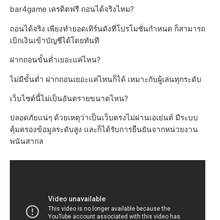
bar4game เครดิตฟรี ถอนได้จริงไหม?
ถอนได้จริง เพียงทำยอดเทิร์นดังที่โปรโมชั่นกำหนด ก็สามารถ
เบิกเงินเข้าบัญชีได้โดยทันที
ฝากถอนขั้นต่ำเยอะแค่ไหน?
ไม่มีขั้นต่ำ ฝากถอนเยอะแค่ไหนก็ได้ เหมาะกับผู้เล่นทุกระดับ
เว็บไซต์นี้ไม่เป็นอันตรายขนาดไหน?
ปลอดภัยแน่ๆ ด้วยเหตุว่าเป็นเว็บตรงไม่ผ่านเอเย่นต์ มีระบบ
คุ้มครองข้อมูลระดับสูง และก็ได้รับการยืนยันจากหน่วยงาน
พนันสากล