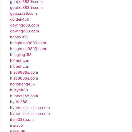
goatza888fin.com
goatza888fin.com
gobaza88.com
golden456
gowingo88.com
gowingo88.com
happy168
hengheng9899.com
hengheng9899.com
hengjing168
hi6bet.com
hi6bet.com
hiso8888s.com
hiso8888s.com
hongkong456
huayhit88
hubbet168.com
hydra888
hyperclub-casino.com
hyperclub-casino.com
item388.com
jinda55
jinda888