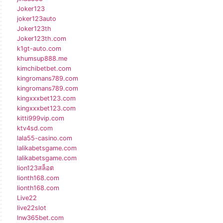
Joker123
joker123auto
Joker123th
Joker123th.com
k1gt-auto.com
khumsup888.me
kimchibetbet.com
kingromans789.com
kingromans789.com
kingxxxbet123.com
kingxxxbet123.com
kitti999vip.com
ktv4sd.com
lala55-casino.com
lalikabetsgame.com
lalikabetsgame.com
lion123สล็อต
lionth168.com
lionth168.com
Live22
live22slot
lnw365bet.com