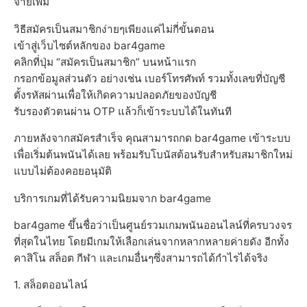
จ่ายเพิ่ม
วิธีสมัครเป็นสมาชิกง่ายๆเพียงแค่ไม่กี่ขั้นตอน
เข้าสู่เว็บไซต์หลักของ bar4game
คลิกที่ปุ่ม “สมัครเป็นสมาชิก” บนหน้าแรก
กรอกข้อมูลส่วนตัว อย่างเช่น เบอร์โทรศัพท์ รวมทั้งเลขที่บัญชี
ตั้งรหัสผ่านเพื่อให้เกิดความปลอดภัยของบัญชี
รับรองตัวตนผ่าน OTP แล้วก็เข้าระบบได้ในทันที
ภายหลังจากสมัครสำเร็จ คุณสามารถกด bar4game เข้าระบบ
เพื่อเริ่มต้นพนันได้เลย พร้อมรับโบนัสต้อนรับสำหรับสมาชิกใหม่
แบบไม่ต้องคอยอนุมัติ
บริการเกมที่ได้รับความนิยมจาก bar4game
bar4game ขึ้นชื่อว่าเป็นศูนย์รวมเกมพนันออนไลน์ที่ครบวงจร
ที่สุดในไทย โดยมีเกมให้เลือกเล่นจากหลากหลายค่ายดัง อีกทั้ง
คาสิโน สล็อต กีฬา และเกมอื่นๆซึ่งสามารถได้กำไรได้จริง
1. สล็อตออนไลน์