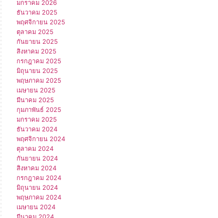
มกราคม 2026
ธันวาคม 2025
พฤศจิกายน 2025
ตุลาคม 2025
กันยายน 2025
สิงหาคม 2025
กรกฎาคม 2025
มิถุนายน 2025
พฤษภาคม 2025
เมษายน 2025
มีนาคม 2025
กุมภาพันธ์ 2025
มกราคม 2025
ธันวาคม 2024
พฤศจิกายน 2024
ตุลาคม 2024
กันยายน 2024
สิงหาคม 2024
กรกฎาคม 2024
มิถุนายน 2024
พฤษภาคม 2024
เมษายน 2024
มีนาคม 2024