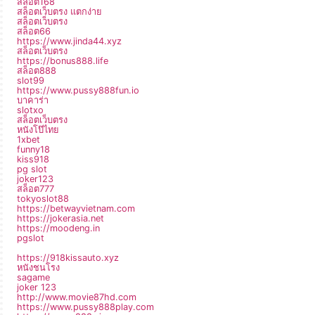
สล็อต168
สล็อตเว็บตรง แตกง่าย
สล็อตเว็บตรง
สล็อต66
https://www.jinda44.xyz
สล็อตเว็บตรง
https://bonus888.life
สล็อต888
slot99
https://www.pussy888fun.io
บาคาร่า
slotxo
สล็อตเว็บตรง
หนังโป๊ไทย
1xbet
funny18
kiss918
pg slot
joker123
สล็อต777
tokyoslot88
https://betwayvietnam.com
https://jokerasia.net
https://moodeng.in
pgslot
https://918kissauto.xyz
หนังชนโรง
sagame
joker 123
http://www.movie87hd.com
https://www.pussy888play.com