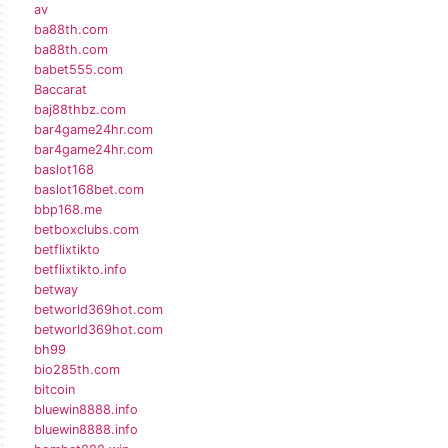
av
ba88th.com
ba88th.com
babet555.com
Baccarat
baj88thbz.com
bar4game24hr.com
bar4game24hr.com
baslot168
baslot168bet.com
bbp168.me
betboxclubs.com
betflixtikto
betflixtikto.info
betway
betworld369hot.com
betworld369hot.com
bh99
bio285th.com
bitcoin
bluewin8888.info
bluewin8888.info