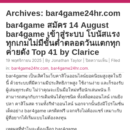
Archives: bar4game24hr.com
bar4game สมัคร 14 August
bar4game เข้าสู่ระบบ โบนัสแรง
ทุกเกมไม่มีขั้นต่ำตลอดวันแตกทุก
ค่ายดัง Top 41 by Clarice
19 พฤศจิกายน 2025 | By Jonathan Taylor |
ปิดความเห็น
| Filed
in:
bar4game24hr.com
,
bar4game24hr.com
.
bar4game เป็นเลิศในเว็บคาสิโนออนไลน์ยอดนิยมสูงสุดในปี
นี้ ด้วยระบบที่มีความมีประสิทธิภาพสูง ใช้งานง่าย และก็รองรับ
ผู้เล่นทุกระดับ ไม่ว่าคุณจะเป็นมือใหม่หรือนักเล่นพนัน ก็
สามารถสนุกกับการเดิมพันได้ทุกชนิด ทั้งสล็อตออนไลน์ เกมยิง
ปลา คาสิโนสด รวมทั้งกีฬาออนไลน์ นอกจากนั้นยังมีโปรโมชั่น
เด็ดอย่าง bar4game เครดิตฟรี แจกจริงไม่ต้องแชร์ เหมาะกับ
ผู้ที่อยากได้เริ่มแบบไม่ต้องลงทุน
เหตุผลที่ทำไมจะต้องเลือก bar4game