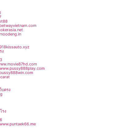
3
7
ot88
/betwayvietnam.com
jokerasia.net
/moodeng.in
/918kissauto.xyz
รง
23
/www.movie87hd.com
/www.pussy888play.com
/pussy888win.com
carat
ว็บตรง
pg
นโรง
6
/www.puntaek66.me