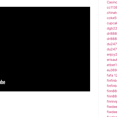
Casin
cc113
china
coke5
cupca
dgb22
dr888
dr888
du247
du247
enjoy2
erisau
etbet
eu369
fafa 1
finfin
finfin
finn8
finn8
finniv
fiwdee
fiwdee