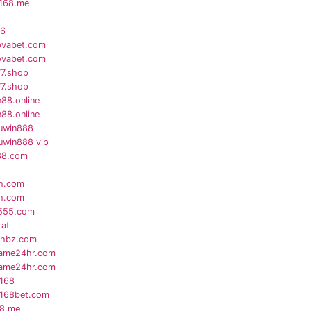
r168.me
66
vabet.com
vabet.com
77.shop
77.shop
88.online
88.online
uwin888
uwin888 vip
88.com
h.com
h.com
555.com
rat
thbz.com
ame24hr.com
ame24hr.com
t168
t168bet.com
8.me