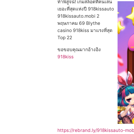
ท้าพิสูจน์! เกมสล็อตที่คนเล่น
เยอะที่สุดแห่งปี 918kissauto
918kissauto.mobi 2
พฤษภาคม 69 Blythe
casino 918kiss มาแรงที่สุด
Top 22
ขอขอบคุณมากอ้างอิง
918kiss
https://rebrand.ly/918kissauto-mob