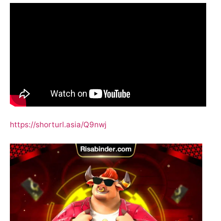
https://shorturl.asia/Q9nwj