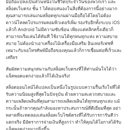
มือถือแปลงเป็นส่วนหนึ่งในชีวิตประจำวันของพวกเรา และ
สล็อตเว็บตรง ชั้น 1 ได้ตอบสนองในสิ่งที่ต้องการนี้อย่างมาก
คุณสามารถเล่นเกมสล็อตทุกเกมผ่านมือถือได้โดยไม่ต้อง
ดาวน์โหลดโปรแกรมคอมพิวเตอร์เพิ่ม รองรับอีกทั้งระบบ iOS
แล้วก็ Android ไม่มีความซับซ้อน เพียงแต่คลิกครั้งเดียวก็
สามารถเริ่มเล่นได้ทันที ใช้งานได้ทุกหนทุกแห่ง ความสบาย
สบาย ไม่ต้องนำเอาเครื่องไม้เครื่องมือเสริม อินเทอร์เฟซที่
เหมาะกับจอโทรศัพท์มือถือของคุณแล้วก็การเชื่อมต่อที่เร็วและ
เสถียร
สัมผัสความสนุกสนานกับสล็อตเว็บตรงที่ให้ท่านมั่นใจได้ว่า
แจ็คพอตแตกง่ายแล้วก็ได้เงินจริง!
สล็อตออนไลน์ได้แปลงเป็นหนึ่งในรูปแบบความรื่นเริงใจที่ได้
รับความนิยมสูงที่สุดในปัจจุบัน ด้วยความสะดวกสบายและ
ความเพลิดเพลินที่คุณสามารถเพลิดเพลินได้ทุกหนทุกแห่ง แม้
กระนั้นถ้าหากคุณกำลังมองหาประสบการณ์ที่ดีเยี่ยมที่สุด อย่า
พลาดที่จะทดลองเล่นสล็อตเว็บไซต์ตรงที่ได้รับการการันตีว่า
แตกจริง มีอัตราการจ่ายเงินที่สูงกว่า ทำให้คุณได้โอกาสได้รับ
แจ็คพอตง่ายมากยิ่งขึ้น