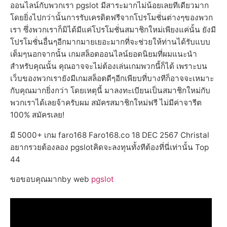
ออนไลน์กับพวกเรา pgslot มีสาระมากไม่น้อยเลยทีเดียวมาก
โดยยิ่งไปกว่านั้นการรับเครดิตฟรีจากโปรโมชั่นต่างๆของพวก
เรา ซึ่งพวกเราก็มิได้มีแค่โปรโมชั่นสมาชิกใหม่เพียงแค่นั้น ยังมี
โปรโมชั่นอื่นๆอีกมากมายเยอะมากที่จะช่วยให้ท่านได้รับแบบ
เต็มๆนอกจากนั้น เกมสล็อตออนไลน์ยอดนิยมที่ผมแนะนำ
สำหรับคุณนั้น คุณอาจจะไม่ต้องเล่นเกมพวกนี้ก็ได้ เพราะบน
เว็บของพวกเรายังมีเกมสล็อตดีๆอีกเพียบที่บางทีก็อาจจะเหมาะ
กับคุณมากยิ่งกว่า โดยเหตุนี้ มาลงทะเบียนเป็นสมาชิกใหม่กับ
พวกเราได้เลยจ้าครับผม สมัครสมาชิกใหม่ฟรี ไม่มีค่าจารีต
100% สมัครเลย!
มี 5000+ เกม faro168 Faro168.co 18 DEC 2567 Christal
อยากรวยต้องลอง pgslotคิดจะลงทุนทั้งทีต้องที่นี่เท่านั้น Top
44
ขอขอบคุณมากby web
pgslot