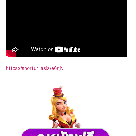
https://shorturl.asia/e6njv