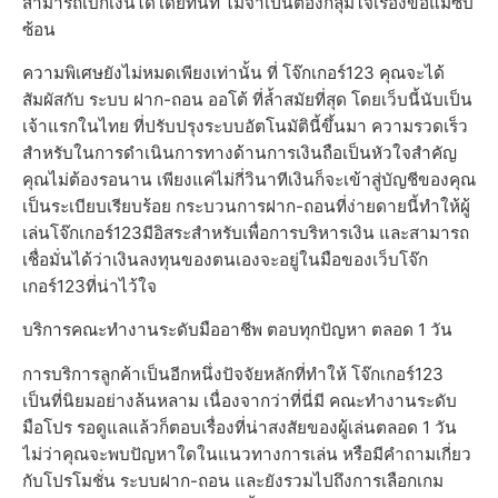
สามารถเบิกเงินได้โดยทันที ไม่จำเป็นต้องกลุ้มใจเรื่องข้อแม้ซับ
ซ้อน
ความพิเศษยังไม่หมดเพียงเท่านั้น ที่ โจ๊กเกอร์123 คุณจะได้
สัมผัสกับ ระบบ ฝาก-ถอน ออโต้ ที่ล้ำสมัยที่สุด โดยเว็บนี้นับเป็น
เจ้าแรกในไทย ที่ปรับปรุงระบบอัตโนมัตินี้ขึ้นมา ความรวดเร็ว
สำหรับในการดำเนินการทางด้านการเงินถือเป็นหัวใจสำคัญ
คุณไม่ต้องรอนาน เพียงแค่ไม่กี่วินาทีเงินก็จะเข้าสู่บัญชีของคุณ
เป็นระเบียบเรียบร้อย กระบวนการฝาก-ถอนที่ง่ายดายนี้ทำให้ผู้
เล่นโจ๊กเกอร์123มีอิสระสำหรับเพื่อการบริหารเงิน และสามารถ
เชื่อมั่นได้ว่าเงินลงทุนของตนเองจะอยู่ในมือของเว็บโจ๊ก
เกอร์123ที่น่าไว้ใจ
บริการคณะทำงานระดับมืออาชีพ ตอบทุกปัญหา ตลอด 1 วัน
การบริการลูกค้าเป็นอีกหนึ่งปัจจัยหลักที่ทำให้ โจ๊กเกอร์123
เป็นที่นิยมอย่างล้นหลาม เนื่องจากว่าที่นี่มี คณะทำงานระดับ
มือโปร รอดูแลแล้วก็ตอบเรื่องที่น่าสงสัยของผู้เล่นตลอด 1 วัน
ไม่ว่าคุณจะพบปัญหาใดในแนวทางการเล่น หรือมีคำถามเกี่ยว
กับโปรโมชั่น ระบบฝาก-ถอน และยังรวมไปถึงการเลือกเกม