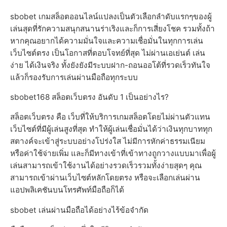
sbobet เกมสล็อตออนไลน์แปลงเป็นตัวเลือกลำดับแรกๆของผู้
เล่นสุดที่รักความสนุกสนานร่าเริงและก็การเสี่ยงโชค รวมทั้งถ้า
หากคุณอยากได้ความมั่นใจและความเชื่อมั่นในทุกการเล่น
เว็บไซต์ตรง เป็นโอกาสที่ตอบโจทย์ที่สุด ไม่ผ่านเอเย่นต์ เล่น
ง่าย ได้เงินจริง ทั้งยังยังมีระบบฝาก-ถอนออโต้ที่รวดเร็วทันใจ
แล้วก็รองรับการเล่นผ่านมือถือทุกระบบ
sbobet168 สล็อตเว็บตรง อันดับ 1 เป็นอย่างไร?
สล็อตเว็บตรง คือ เว็บที่ให้บริการเกมสล็อตโดยไม่ผ่านตัวแทน
เว็บไซต์ที่มีผู้เล่นสูงที่สุด ทำให้ผู้เล่นเชื่อมั่นได้ว่าเงินทุกบาททุก
สตางค์จะเข้าสู่ระบบอย่างโปร่งใส ไม่มีการหักค่าธรรมเนียม
หรือค่าใช้จ่ายเพิ่ม และก็มีทางเข้าที่เข้าทางถูกวางแบบมาเพื่อผู้
เล่นสามารถเข้าใช้งานได้อย่างรวดเร็วรวมทั้งง่ายสุดๆ คุณ
สามารถเข้าผ่านเว็บไซต์หลักโดยตรง หรือจะเลือกเล่นผ่าน
แอปพลิเคชันบนโทรศัพท์มือถือก็ได้
sbobet เล่นผ่านมือถือได้อย่างไร้ข้อจำกัด