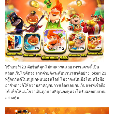
โจ๊กเกอร์123 คือชื่อที่คุณไม่สมควรละเลย เพราะตรงนี้เป็น
สล็อตเว็บไซต์ตรง จากค่ายดังระดับนานาชาติอย่าง joker123
ที่รู้จักกันดีในหมู่นักพนันออนไลน์ ไม่ว่าจะเป็นมือใหม่หรือมือ
อาชีพต่างก็ให้ความสำคัญกับการเลือกเล่นกับเว็บตรงที่เชื่อถือ
ได้ เพื่อให้แน่ใจว่าเงินทุกบาทที่คุณลงทุนจะได้รับผลตอบแทน
อย่างคุ้ม