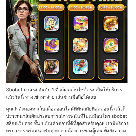
Sbobet มาแรง อันดับ 1 ที่ สล็อตเว็บไซต์ตรง เปิดให้บริการ
แล้ววันนี้ ทางเข้าหาง่าย เล่นผ่านมือถือได้เลย
คุณกำลังมองหาเว็บสล็อตออนไลน์ที่ทันสมัยที่สุดตอนนี้ แล้วก็
ปรารถนาสัมผัสประสบการณ์การพนันที่ไม่เหมือนใคร sbobet
สล็อตเว็บตรง ชั้น 1 เป็นคำตอบที่ดีที่สุดสำหรับคุณ! เรามีบริการ
ครบวงจร พร้อมรองรับทุกความต้องการของผู้เล่น ทั้งยังความ