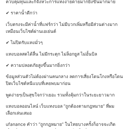
ควบคุมทุนและก็จังหวะการแทงง่ายดายมากยิ่งขึ้นมากมาย
✔ ราคาน้ำดีกว่า
เว็บตรงจะมีค่าน้ำที่แฟร์กว่า ไม่มีบวกเพิ่มหรือมีส่วนต่างมาก
เหมือนเว็บไซต์ผ่านเอเย่นต์
✔ ไม่ปิดรับแทงมั่วๆ
แทงบอลสดได้ลื่น ไม่มีกระตุก ไม่ล็อกยูส ไม่อั้นบิล
✔ ความปลอดภัยสูงขึ้นมากยิ่งกว่า
ข้อมูลส่วนตัวไม่ต้องผ่านคนกลาง ลดการเสี่ยงโดนโกงหรือโดน
ปิดเว็บไซต์หนีแบบที่เคยพบมาก่อน
พูดง่ายๆเป็นสุขใจกว่าเยอะ รวมทั้งคุ้มกว่าในระยะยาวมาก
แทงบอลออนไลน์ เว็บแทงบอล “ถูกต้องตามกฎหมาย” ที่ผม
เลือกเล่นเสมอ
ufanance คำว่า “ถูกกฎหมาย” ในไทยบางครั้งก็อาจจะเกิด