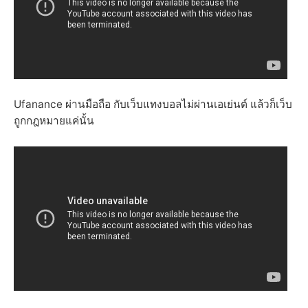
Ufanance ผ่านมือถือ กับเว็บแทงบอลไม่ผ่านเอเย่นต์ แล้วก็เว็บ
ถูกกฎหมายแค่นั้น