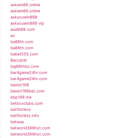
askwin88.online
askwin88.online
askyouwin888
askyouwin888 vip
audi688.com
av
ba88th.com
ba88th.com
babet555.com
Baccarat
baj88thbz.com
bar4game24hr.com
bar4game24hr.com
baslot168
baslot168bet.com
bbp168.me
betboxclubs.com
betflixtikto
betflixtikto.info
betway
betworld369hot.com
betworld369hot.com