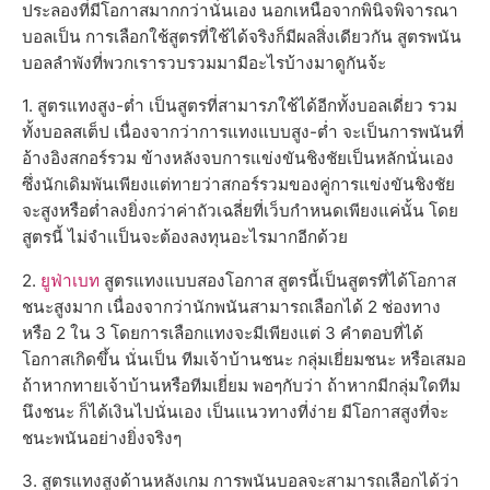
ประลองที่มีโอกาสมากกว่านั่นเอง นอกเหนือจากพินิจพิจารณา
บอลเป็น การเลือกใช้สูตรที่ใช้ได้จริงก็มีผลสิ่งเดียวกัน สูตรพนัน
บอลลำพังที่พวกเรารวบรวมมามีอะไรบ้างมาดูกันจ้ะ
1. สูตรแทงสูง-ต่ำ เป็นสูตรที่สามารภใช้ได้อีกทั้งบอลเดี่ยว รวม
ทั้งบอลสเต็ป เนื่องจากว่าการแทงแบบสูง-ต่ำ จะเป็นการพนันที่
อ้างอิงสกอร์รวม ข้างหลังจบการแข่งขันชิงชัยเป็นหลักนั่นเอง
ซึ่งนักเดิมพันเพียงแต่ทายว่าสกอร์รวมของคู่การแข่งขันชิงชัย
จะสูงหรือต่ำลงยิ่งกว่าค่าถัวเฉลี่ยที่เว็บกำหนดเพียงแค่นั้น โดย
สูตรนี้ ไม่จำเเป็นจะต้องลงทุนอะไรมากอีกด้วย
2.
ยูฟ่าเบท
สูตรแทงแบบสองโอกาส สูตรนี้เป็นสูตรที่ได้โอกาส
ชนะสูงมาก เนื่องจากว่านักพนันสามารถเลือกได้ 2 ช่องทาง
หรือ 2 ใน 3 โดยการเลือกแทงจะมีเพียงแต่ 3 คำตอบที่ได้
โอกาสเกิดขึ้น นั่นเป็น ทีมเจ้าบ้านชนะ กลุ่มเยี่ยมชนะ หรือเสมอ
ถ้าหากทายเจ้าบ้านหรือทีมเยี่ยม พอๆกับว่า ถ้าหากมีกลุ่มใดทีม
นึงชนะ ก็ได้เงินไปนั่นเอง เป็นแนวทางที่ง่าย มีโอกาสสูงที่จะ
ชนะพนันอย่างยิ่งจริงๆ
3. สูตรแทงสูงด้านหลังเกม การพนันบอลจะสามารถเลือกได้ว่า