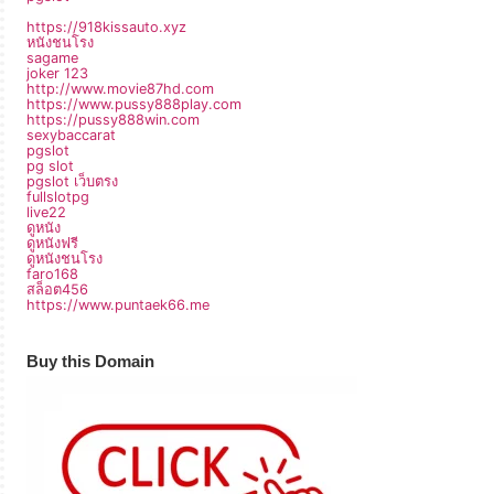
https://918kissauto.xyz
หนังชนโรง
sagame
joker 123
http://www.movie87hd.com
https://www.pussy888play.com
https://pussy888win.com
sexybaccarat
pgslot
pg slot
pgslot เว็บตรง
fullslotpg
live22
ดูหนัง
ดูหนังฟรี
ดูหนังชนโรง
faro168
สล็อต456
https://www.puntaek66.me
Buy this Domain