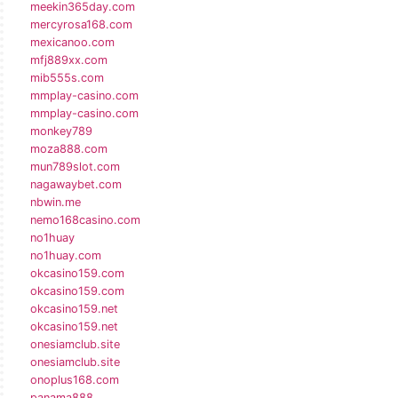
meekin365day.com
mercyrosa168.com
mexicanoo.com
mfj889xx.com
mib555s.com
mmplay-casino.com
mmplay-casino.com
monkey789
moza888.com
mun789slot.com
nagawaybet.com
nbwin.me
nemo168casino.com
no1huay
no1huay.com
okcasino159.com
okcasino159.com
okcasino159.net
okcasino159.net
onesiamclub.site
onesiamclub.site
onoplus168.com
panama888