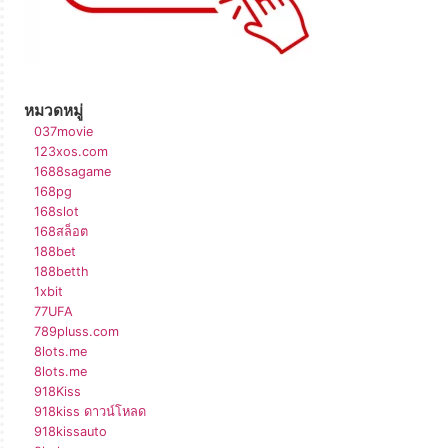
หมวดหมู่
037movie
123xos.com
1688sagame
168pg
168slot
168สล็อต
188bet
188betth
1xbit
77UFA
789pluss.com
8lots.me
8lots.me
918Kiss
918kiss ดาวน์โหลด
918kissauto