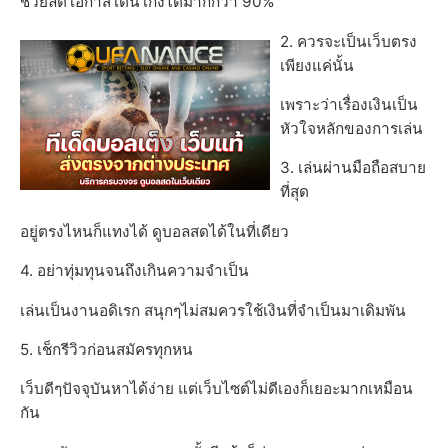
ช่วยลดโอกาสโดนโกงได้มากกว่า 90%
2. ควรจะเป็นเว็บตรง
เพียงแค่นั้น
เพราะว่าเรื่องเงินเป็น
หัวใจหลักของการเล่น
3. เล่นผ่านมือถือสบาย
ที่สุด
อยู่ตรงไหนก็แทงได้ ดูบอลสดได้ในที่เดียว
4. อย่าทุ่มทุนจนถึงเกินความจำเป็น
เล่นเป็นงานอดิเรก สนุกๆไม่สมควรใช้เงินที่จำเป็นมาเดิมพัน
5. เช็กรีวิวก่อนสมัครทุกหน
เว็บดีๆปัจจุบันหาได้ง่าย แต่เว็บไซต์ไม่ดีเองก็เยอะมากเหมือน
กัน