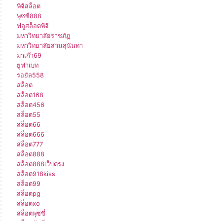
พีจีสล็อต
พุซซี่888
ฟลูสล็อตพีจี
มหาวิทยาลัยราชภัฏ
มหาวิทยาลัยสวนสุนันทา
มาเก๊า69
ยูฟ่าเบท
รอยัล558
สล็อต
สล็อต168
สล็อต456
สล็อต55
สล็อต66
สล็อต666
สล็อต777
สล็อต888
สล็อต888เว็บตรง
สล็อต918kiss
สล็อต99
สล็อตpg
สล็อตxo
สล็อตพุซซี่