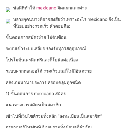
ข้อดีที่ทำให้
mexicano
ผิดแผกแตกต่าง
หลายๆคนบางทีอาจสงสัยว่าเพราะอะไร mexicano จึงเป็น
ที่นิยมอย่างรวดเร็ว คำตอบคือ:
ขั้นตอนการสมัครง่าย ไม่ซับซ้อน
ระบบเข้าระบบเสถียร รองรับทุกวัสดุอุปกรณ์
โปรโมชั่นเครดิตฟรีและก็โบนัสต่อเนื่อง
ระบบฝากถอนออโต้ รวดเร็วและก็ไม่มีอันตราย
คลังเกมนานาประการ ครอบคลุมทุกชนิด
1) ขั้นตอนการ mexicano สมัคร
แนวทางการสมัครเป็นสมาชิก
เข้าไปที่เว็บไซต์รวมทั้งคลิก “ลงทะเบียนเป็นสมาชิก”
กรอกเบอร์โทรศัพท์ อีเมล รวมทั้งข้อมูลที่จำเป็น