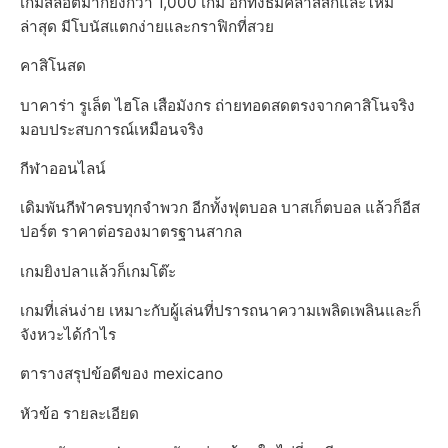
เกมสล็อตมากยิ่งกว่า 1,000 เกม อีกทั้งธีมคลาสสิกและใหม่
ล่าสุด มีโบนัสแตกง่ายและกราฟิกที่สวย
คาสิโนสด
บาคาร่า รูเล็ต ไฮโล เสือมังกร ถ่ายทอดสดตรงจากคาสิโนจริง
มอบประสบการณ์เหมือนจริง
กีฬาออนไลน์
เดิมพันกีฬาครบทุกจำพวก อีกทั้งฟุตบอล บาสเก็ตบอล แล้วก็อีส
ปอร์ต ราคาต่อรองมาตรฐานสากล
เกมยิงปลาแล้วก็เกมโต๊ะ
เกมที่เล่นง่าย เหมาะกับผู้เล่นที่ปรารถนาความเพลิดเพลินและก็
จังหวะได้กำไร
ตารางสรุปข้อดีของ mexicano
หัวข้อ รายละเอียด