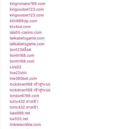
kingromans789.com
kingxxxbet123.com
kingxxxbet123.com
kitti999vip.com
ktv4sd.com
lala55-casino.com
lalikabetsgame.com
lalikabetsgame.com
lion123สล็อต
lionth168.com
lionth168.com
Live22
live22slot
lnw365bet.com
lockdown168 เข้าสู่ระบบ
lockdown168 เข้าสู่ระบบ
london6789.com
lotto432 ทางเข้า
lotto432 ทางเข้า
luke999.net
lux555.net
m4newonline.com