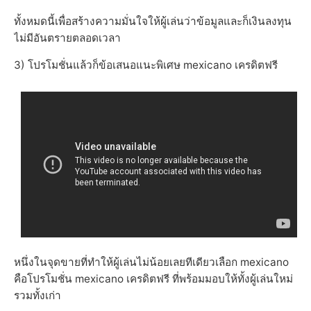
ทั้งหมดนี้เพื่อสร้างความมั่นใจให้ผู้เล่นว่าข้อมูลและก็เงินลงทุน
ไม่มีอันตรายตลอดเวลา
3) โปรโมชั่นแล้วก็ข้อเสนอแนะพิเศษ mexicano เครดิตฟรี
หนึ่งในจุดขายที่ทำให้ผู้เล่นไม่น้อยเลยทีเดียวเลือก mexicano
คือโปรโมชั่น mexicano เครดิตฟรี ที่พร้อมมอบให้ทั้งผู้เล่นใหม่
รวมทั้งเก่า