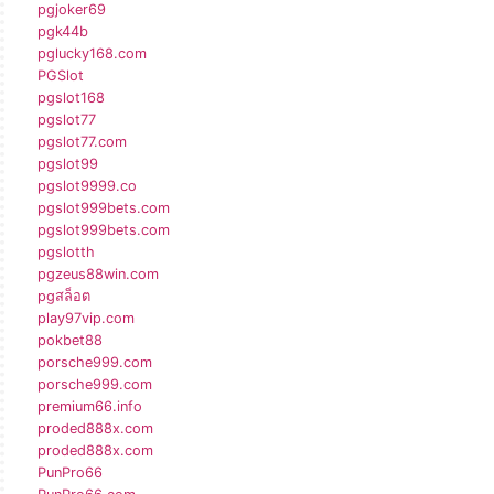
pgjoker69
pgk44b
pglucky168.com
PGSlot
pgslot168
pgslot77
pgslot77.com
pgslot99
pgslot9999.co
pgslot999bets.com
pgslot999bets.com
pgslotth
pgzeus88win.com
pgสล็อต
play97vip.com
pokbet88
porsche999.com
porsche999.com
premium66.info
proded888x.com
proded888x.com
PunPro66