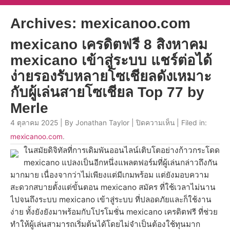
Archives: mexicanoo.com
mexicano เครดิตฟรี 8 สิงหาคม
mexicano เข้าสู่ระบบ แชร์ต่อได้
ง่ายรองรับหลายโซเชียลดังเหมาะ
กับผู้เล่นสายโซเชียล Top 77 by
Merle
4 ตุลาคม 2025 | By Jonathan Taylor |
ปิดความเห็น
| Filed in:
mexicanoo.com
.
ในสมัยดิจิทัลที่การเดิมพันออนไลน์เติบโตอย่างก้าวกระโดด
mexicano แปลงเป็นอีกหนึ่งแพลตฟอร์มที่ผู้เล่นกล่าวถึงกัน
มากมาย เนื่องจากว่าไม่เพียงแต่มีเกมพร้อม แต่ยังมอบความ
สะดวกสบายตั้งแต่ขั้นตอน mexicano สมัคร ที่ใช้เวลาไม่นาน
ไปจนถึงระบบ mexicano เข้าสู่ระบบ ที่ปลอดภัยและก็ใช้งาน
ง่าย ทั้งยังยังมาพร้อมกับโปรโมชั่น mexicano เครดิตฟรี ที่ช่วย
ทำให้ผู้เล่นสามารถเริ่มต้นได้โดยไม่จำเป็นต้องใช้ทุนมาก