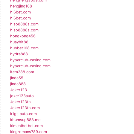
hengheng9899.com
hengjing168
hi6bet.com
hi6bet.com
hiso8888s.com
hiso8888s.com
hongkong456
huayhit88
hubbet168.com
hydra888
hyperclub-casino.com
hyperclub-casino.com
item388.com
jinda55
jinda888
Joker123
joker123auto
Joker123th
Joker123th.com
k1gt-auto.com
khumsup888.me
kimchibetbet.com
kingromans789.com