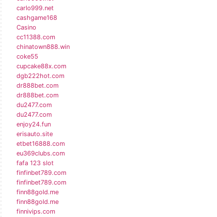
carlo999.net
cashgame168
Casino
cc11388.com
chinatown888.win
coke55
cupcake88x.com
dgb222hot.com
dr888bet.com
dr888bet.com
du2477.com
du2477.com
enjoy24.fun
erisauto.site
etbet16888.com
eu369clubs.com
fafa 123 slot
finfinbet789.com
finfinbet789.com
finn88gold.me
finn88gold.me
finnivips.com