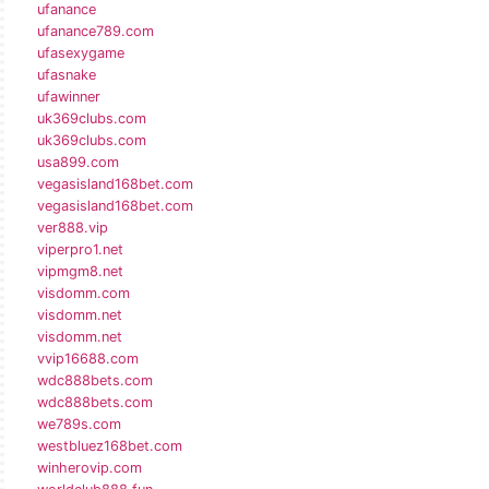
ufanance
ufanance789.com
ufasexygame
ufasnake
ufawinner
uk369clubs.com
uk369clubs.com
usa899.com
vegasisland168bet.com
vegasisland168bet.com
ver888.vip
viperpro1.net
vipmgm8.net
visdomm.com
visdomm.net
visdomm.net
vvip16688.com
wdc888bets.com
wdc888bets.com
we789s.com
westbluez168bet.com
winherovip.com