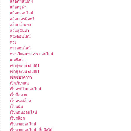
สล็อตมันนี่เกม
สล็อตยูฟ่า
สล็อตออนไลน์
สล็อตเครดิตฟรี
สล็อตเว็บตรง
สวนสุนันทา
หนังออนไลน์
หวย
หวยออนไลน์
หวยเวียดนาม vip ออนไลน์
เกมยิงปลา
เข้าสู่ระบบ ufa191
เข้าสู่ระบบ ufa191
เซ็กซี่บาคาร่า
เปิดเว็บพนัน
เว็บคาสิโนออนไลน์
เว็บซื้อหวย
เว็บตรงสล็อต
เว็บพนัน
เว็บพนันออนไลน์
เว็บสล็อต
เว็บหวยออนไลน์
เว็บหวยออนไลน์ เชื่อถือได้