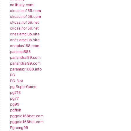
no1huay.com
okcasino159.com
okcasino159.com
okcasino159.net
okcasino159.net
onesiamclub.site
onesiamclub.site
onoplus168.com
panama888
pananthai99.com
pananthai99.com
paramax1688.info
PG
PG Slot
pg SuperGame
pg718
pg77
pg99
pgfish
pggold168bet.com
pggold168bet.com
Pgheng99