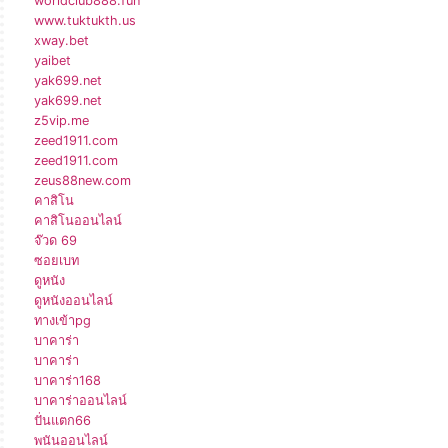
worldclub888.fun
www.tuktukth.us
xway.bet
yaibet
yak699.net
yak699.net
z5vip.me
zeed1911.com
zeed1911.com
zeus88new.com
คาสิโน
คาสิโนออนไลน์
จ๊วด 69
ซอยเบท
ดูหนัง
ดูหนังออนไลน์
ทางเข้าpg
บาคาร่า
บาคาร่า
บาคาร่า168
บาคาร่าออนไลน์
ปั่นแตก66
พนันออนไลน์