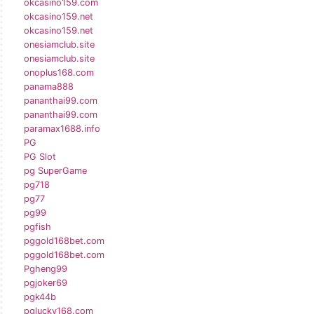
okcasino159.com
okcasino159.net
okcasino159.net
onesiamclub.site
onesiamclub.site
onoplus168.com
panama888
pananthai99.com
pananthai99.com
paramax1688.info
PG
PG Slot
pg SuperGame
pg718
pg77
pg99
pgfish
pggold168bet.com
pggold168bet.com
Pgheng99
pgjoker69
pgk44b
pglucky168.com