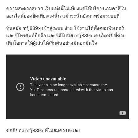
ความสะดวกสบาย เว็บแห่งนี้ไม่เพียงแค่ให้บริการเกมคาสิโน
ออนไลน์ยอดฮิตเพียงแค่นั้น แม้กระนั้นยังมาพร้อมระบบที่
ทันสมัย mfj889x เข้าสู่ระบบ ง่าย ใช้งานได้ทั้งคอมพิวเตอร์
และก็โทรศัพท์มือถือ และก็มีโบนัส mfj889x เครดิตฟรี ที่ช่วย
เพิ่มโอกาสให้ผู้เล่นได้เริ่มต้นอย่างมั่นอกมั่นใจ
ข้อดีของ mfj889x ที่ไม่สมควรละเลย