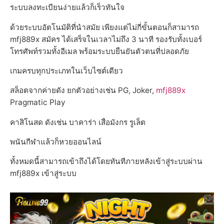
ระบบลงทะเบียนง่ายแล้วก็เร็วทันใจ
ด้วยระบบอัตโนมัติที่นำสมัย เพียงแต่ไม่กี่ขั้นตอนก็สามารถ
mfj889x สมัคร ได้เสร็จในเวลาไม่ถึง 3 นาที รองรับทั้งเบอร์
โทรศัพท์รวมทั้งอีเมล พร้อมระบบยืนยันตัวตนที่ปลอดภัย
เกมครบทุกประเภทในเว็บไซต์เดียว
สล็อตจากค่ายดัง ยกตัวอย่างเช่น PG, Joker,
mfj889x
Pragmatic Play
คาสิโนสด ดังเช่น บาคาร่า เสือมังกร รูเล็ต
พนันกีฬาแล้วก็หวยออนไลน์
ทั้งหมดนี้สามารถเข้าถึงได้โดยทันทีภายหลังเข้าสู่ระบบผ่าน
mfj889x เข้าสู่ระบบ