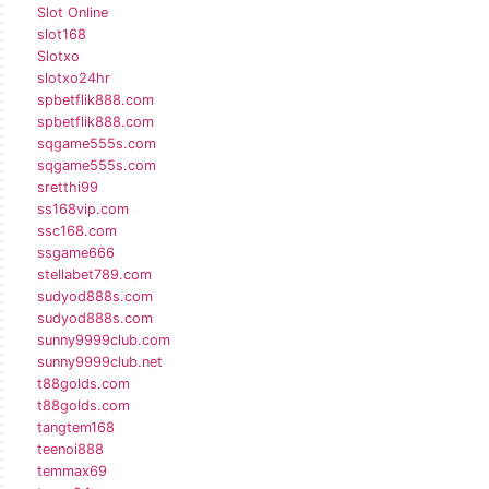
Slot Online
slot168
Slotxo
slotxo24hr
spbetflik888.com
spbetflik888.com
sqgame555s.com
sqgame555s.com
sretthi99
ss168vip.com
ssc168.com
ssgame666
stellabet789.com
sudyod888s.com
sudyod888s.com
sunny9999club.com
sunny9999club.net
t88golds.com
t88golds.com
tangtem168
teenoi888
temmax69