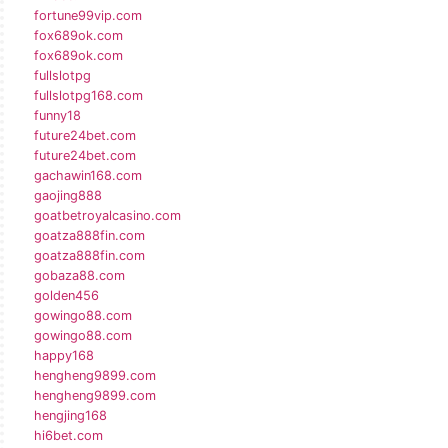
fortune99vip.com
fox689ok.com
fox689ok.com
fullslotpg
fullslotpg168.com
funny18
future24bet.com
future24bet.com
gachawin168.com
gaojing888
goatbetroyalcasino.com
goatza888fin.com
goatza888fin.com
gobaza88.com
golden456
gowingo88.com
gowingo88.com
happy168
hengheng9899.com
hengheng9899.com
hengjing168
hi6bet.com