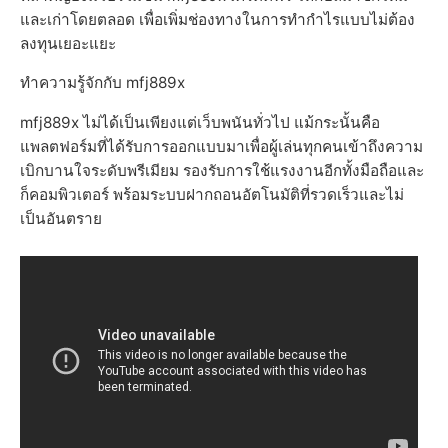
และเก่าโดยตลอด เพื่อเพิ่มช่องทางในการทำกำไรแบบไม่ต้อง
ลงทุนเยอะแยะ
ทำความรู้จักกับ mfj889x
mfj889x ไม่ได้เป็นเพียงแต่เว็บพนันทั่วไป แม้กระนั้นคือ
แพลตฟอร์มที่ได้รับการออกแบบมาเพื่อผู้เล่นทุกคนเข้าถึงความ
เบิกบานใจระดับพรีเมียม รองรับการใช้แรงงานอีกทั้งมือถือและ
ก็คอมพิวเตอร์ พร้อมระบบฝากถอนอัตโนมัติที่รวดเร็วและไม่
เป็นอันตราย