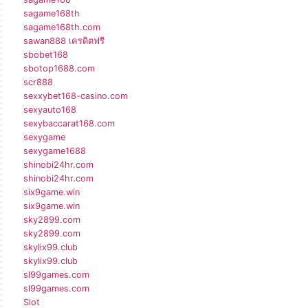
sagame168th
sagame168th.com
sawan888 เครดิตฟรี
sbobet168
sbotop1688.com
scr888
sexxybet168-casino.com
sexyauto168
sexybaccarat168.com
sexygame
sexygame1688
shinobi24hr.com
shinobi24hr.com
six9game.win
six9game.win
sky2899.com
sky2899.com
skylix99.club
skylix99.club
sl99games.com
sl99games.com
Slot