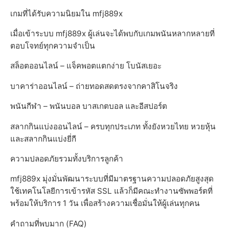
เกมที่ได้รับความนิยมใน mfj889x
เมื่อเข้าระบบ mfj889x ผู้เล่นจะได้พบกับเกมพนันหลากหลายที่
ตอบโจทย์ทุกความจำเป็น
สล็อตออนไลน์ – แจ็คพอตแตกง่าย โบนัสเยอะ
บาคาร่าออนไลน์ – ถ่ายทอดสดตรงจากคาสิโนจริง
พนันกีฬา – พนันบอล บาสเกตบอล และอีสปอร์ต
สลากกินแบ่งออนไลน์ – ครบทุกประเภท ทั้งยังหวยไทย หวยหุ้น
และสลากกินแบ่งยี่กี
ความปลอดภัยรวมทั้งบริการลูกค้า
mfj889x มุ่งมั่นพัฒนาระบบที่มีมาตรฐานความปลอดภัยสูงสุด
ใช้เทคโนโลยีการเข้ารหัส SSL แล้วก็มีคณะทำงานซัพพอร์ตที่
พร้อมให้บริการ 1 วัน เพื่อสร้างความเชื่อมั่นให้ผู้เล่นทุกคน
คำถามที่พบมาก (FAQ)