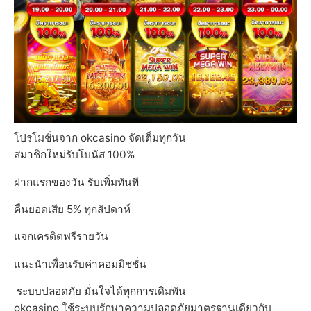
โปรโมชั่นจาก okcasino จัดเต็มทุกวัน
สมาชิกใหม่รับโบนัส 100%
ฝากแรกของวัน รับเพิ่มทันที
คืนยอดเสีย 5% ทุกสัปดาห์
แจกเครดิตฟรีรายวัน
แนะนำเพื่อนรับค่าคอมมิชชั่น
️ ระบบปลอดภัย มั่นใจได้ทุกการเดิมพัน
okcasino ใช้ระบบรักษาความปลอดภัยมาตรฐานเดียวกับ