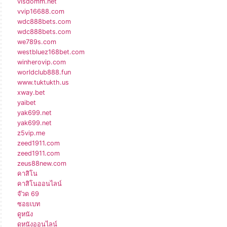
visdomm.net
vvip16688.com
wdc888bets.com
wdc888bets.com
we789s.com
westbluez168bet.com
winherovip.com
worldclub888.fun
www.tuktukth.us
xway.bet
yaibet
yak699.net
yak699.net
z5vip.me
zeed1911.com
zeed1911.com
zeus88new.com
คาสิโน
คาสิโนออนไลน์
จ๊วด 69
ซอยเบท
ดูหนัง
ดูหนังออนไลน์