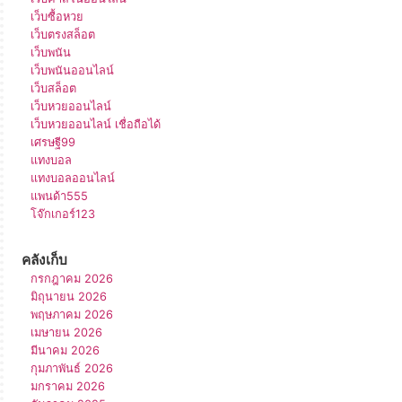
เว็บซื้อหวย
เว็บตรงสล็อต
เว็บพนัน
เว็บพนันออนไลน์
เว็บสล็อต
เว็บหวยออนไลน์
เว็บหวยออนไลน์ เชื่อถือได้
เศรษฐี99
แทงบอล
แทงบอลออนไลน์
แพนด้า555
โจ๊กเกอร์123
คลังเก็บ
กรกฎาคม 2026
มิถุนายน 2026
พฤษภาคม 2026
เมษายน 2026
มีนาคม 2026
กุมภาพันธ์ 2026
มกราคม 2026