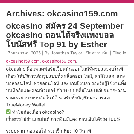
Archives: okcasino159.com
okcasino สมัคร 24 September
okcasino ถอนได้จริงแทงบอล
โบนัสฟรี Top 91 by Esther
17 พฤษภาคม 2025 | By Jonathan Taylor |
ปิดความเห็น
| Filed in:
okcasino159.com
,
okcasino159.com
.
okcasino คือแพลตฟอร์มเว็บพนันออนไลน์ที่ครบและจบในที่
เดียว ให้บริการเต็มรูปแบบทั้ง สล็อตออนไลน์, คาสิโนสด, แทง
บอลออนไลน์, หวยออนไลน์ และ เกมยิงปลา รองรับผู้ใช้งานทั้ง
บนมือถือและคอมพิวเตอร์ ด้วยระบบที่ลื่นไหล เสถียร ฝาก-ถอน
รวดเร็วผ่านระบบอัตโนมัติ รองรับทั้งบัญชีธนาคารและ
TrueMoney Wallet
ทำไมต้องเลือก okcasino?
เว็บตรงไม่ผ่านเอเย่นต์ การเงินมั่นคง ถอนเงินได้จริง 100%
ระบบฝาก-ถอนออโต้ รวดเร็วเพียง 10 วินาที