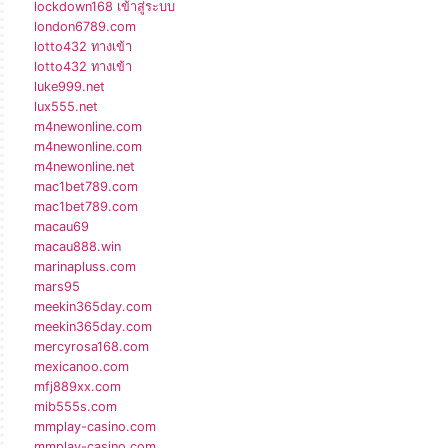
lockdown168 เข้าสู่ระบบ
london6789.com
lotto432 ทางเข้า
lotto432 ทางเข้า
luke999.net
lux555.net
m4newonline.com
m4newonline.com
m4newonline.net
mac1bet789.com
mac1bet789.com
macau69
macau888.win
marinapluss.com
mars95
meekin365day.com
meekin365day.com
mercyrosa168.com
mexicanoo.com
mfj889xx.com
mib555s.com
mmplay-casino.com
mmplay-casino.com