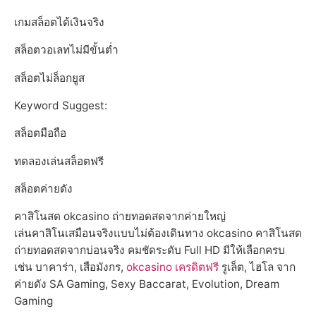
เกมสล็อตได้เงินจริง
สล็อตวอเลทไม่มีขั้นต่ำ
สล็อตไม่ล็อกยูส
Keyword Suggest:
สล็อตมือถือ
ทดลองเล่นสล็อตฟรี
สล็อตค่ายดัง
คาสิโนสด okcasino ถ่ายทอดสดจากค่ายใหญ่
เล่นคาสิโนเสมือนจริงแบบไม่ต้องเดินทาง okcasino คาสิโนสด
ถ่ายทอดสดจากบ่อนจริง คมชัดระดับ Full HD มีให้เลือกครบ
เช่น บาคาร่า, เสือมังกร,
okcasino เครดิตฟรี
รูเล็ต, ไฮโล จาก
ค่ายดัง SA Gaming, Sexy Baccarat, Evolution, Dream
Gaming