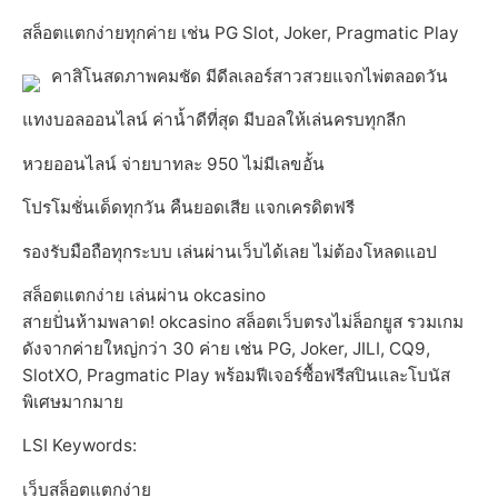
สล็อตแตกง่ายทุกค่าย เช่น PG Slot, Joker, Pragmatic Play
คาสิโนสดภาพคมชัด มีดีลเลอร์สาวสวยแจกไพ่ตลอดวัน
แทงบอลออนไลน์ ค่าน้ำดีที่สุด มีบอลให้เล่นครบทุกลีก
หวยออนไลน์ จ่ายบาทละ 950 ไม่มีเลขอั้น
โปรโมชั่นเด็ดทุกวัน คืนยอดเสีย แจกเครดิตฟรี
รองรับมือถือทุกระบบ เล่นผ่านเว็บได้เลย ไม่ต้องโหลดแอป
สล็อตแตกง่าย เล่นผ่าน okcasino
สายปั่นห้ามพลาด! okcasino สล็อตเว็บตรงไม่ล็อกยูส รวมเกม
ดังจากค่ายใหญ่กว่า 30 ค่าย เช่น PG, Joker, JILI, CQ9,
SlotXO, Pragmatic Play พร้อมฟีเจอร์ซื้อฟรีสปินและโบนัส
พิเศษมากมาย
LSI Keywords:
เว็บสล็อตแตกง่าย