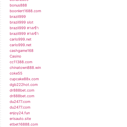
bonus888
boonlert1688.com
brazil999
brazil999 slot
brazil999 ทางเข้า
brazil999 ทางเข้า
carlo999.net
carlo999.net
cashgame168
Casino
cc11388.com
chinatown888.win
coke55
cupcake88x.com
dgb222hot.com
dr888bet.com
dr888bet.com
du2477.com
du2477.com
enjoy24.fun
erisauto.site
etbet16888.com