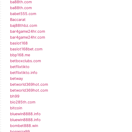
ba88th.com
ba88th.com
babet555.com
Baccarat
baj88thbz.com
bar4game24hr.com
bar4game24hr.com
baslot168
baslot168bet.com
bbp168.me
betboxclubs.com
betflixtikto
betflixtikto.info
betway
betworld369hot.com
betworld369hot.com
bh99
bio285th.com
bitcoin
bluewin8888.info
bluewin8888.info
bombet888.win
bonanza99