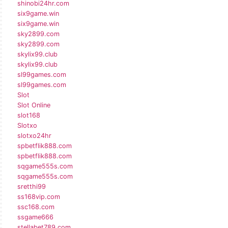
shinobi24hr.com
six9game.win
six9game.win
sky2899.com
sky2899.com
skylix99.club
skylix99.club
sl99games.com
sl99games.com
Slot
Slot Online
slot168
Slotxo
slotxo24hr
spbetflik888.com
spbetflik888.com
sqgame555s.com
sqgame555s.com
sretthi99
ss168vip.com
ssc168.com
ssgame666
stellabet789.com