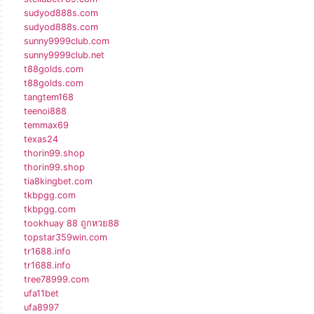
sudyod888s.com
sudyod888s.com
sunny9999club.com
sunny9999club.net
t88golds.com
t88golds.com
tangtem168
teenoi888
temmax69
texas24
thorin99.shop
thorin99.shop
tia8kingbet.com
tkbpgg.com
tkbpgg.com
tookhuay 88 ถูกหวย88
topstar359win.com
tr1688.info
tr1688.info
tree78999.com
ufa11bet
ufa8997