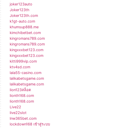
joker123auto
Joker123th
Joker123th.com
k1gt-auto.com
khumsup888.me
kimchibetbet.com
kingromans789.com
kingromans789.com
kingxxxbet123.com
kingxxxbet123.com
kitti999vip.com
ktv4sd.com
lala55-casino.com
lalikabetsgame.com
lalikabetsgame.com
lion123สล็อต
lionth168.com
lionth168.com
Live22
live22slot
lnw365bet.com
lockdown168 เข้าสู่ระบบ