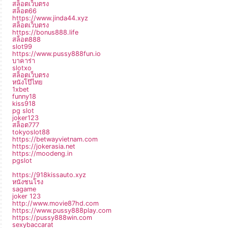
สล็อตเว็บตรง
สล็อต66
https://www.jinda44.xyz
สล็อตเว็บตรง
https://bonus888.life
สล็อต888
slot99
https://www.pussy888fun.io
บาคาร่า
slotxo
สล็อตเว็บตรง
หนังโป๊ไทย
1xbet
funny18
kiss918
pg slot
joker123
สล็อต777
tokyoslot88
https://betwayvietnam.com
https://jokerasia.net
https://moodeng.in
pgslot
https://918kissauto.xyz
หนังชนโรง
sagame
joker 123
http://www.movie87hd.com
https://www.pussy888play.com
https://pussy888win.com
sexybaccarat