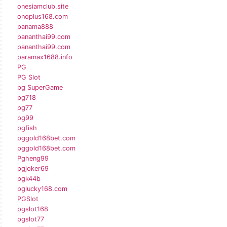
onesiamclub.site
onoplus168.com
panama888
pananthai99.com
pananthai99.com
paramax1688.info
PG
PG Slot
pg SuperGame
pg718
pg77
pg99
pgfish
pggold168bet.com
pggold168bet.com
Pgheng99
pgjoker69
pgk44b
pglucky168.com
PGSlot
pgslot168
pgslot77