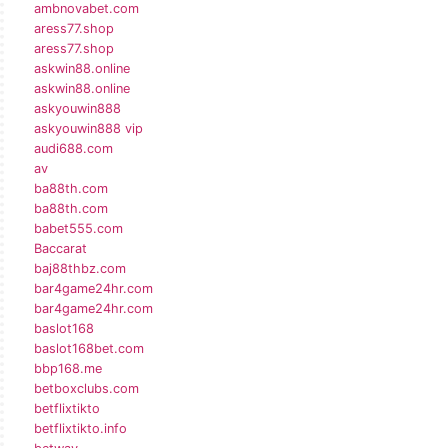
ambnovabet.com
aress77.shop
aress77.shop
askwin88.online
askwin88.online
askyouwin888
askyouwin888 vip
audi688.com
av
ba88th.com
ba88th.com
babet555.com
Baccarat
baj88thbz.com
bar4game24hr.com
bar4game24hr.com
baslot168
baslot168bet.com
bbp168.me
betboxclubs.com
betflixtikto
betflixtikto.info