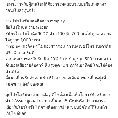
เหมาะสำหรับผู้เล่นใหม่ที่ต้องการทดสอบระบบหรือเกมต่างๆ
ก่อนเริ่มลงทุนจริง
รวมโปรโมชั่นยอดฮิตจาก mmplay
ชื่อโปรโมชั่น รายละเอียด
สมัครใหม่รับโบนัส 100% ฝาก 100 รับ 200 เล่นได้ทุกเกม ถอน
ได้สูงสุด 1,000 บาท
mmplay เครดิตฟรี ไม่ต้องฝากก่อน การันตีเบอร์โทร รับเครดิต
ฟรี 50 บาท ทันที
ฝากหนแรกของวันรับเพิ่ม 20% รับโบนัสสูงสุด 500 บาทต่อวัน
คืนยอดเสียรายสัปดาห์ คืนสูงสุด 10% ทุกวันอาทิตย์ โดยไม่ต้อง
ทำเทิร์น
ชี้แนะเพื่อนรับค่าคอม รับ 5% จากยอดเดิมพันของเพื่อนฝูงที่
สมัครผ่านลิงก์ของคุณ
ทุกโปรโมชั่นของ mmplay ดีไซน์มาเพื่อเพิ่มโอกาสสำหรับการ
ทำกำไรของผู้เล่น ไม่ว่าจะเป็นสมาชิกใหม่หรือเก่า สามารถ
เลือกรับโปรโมชั่นได้ตามต้องการผ่านระบบอัตโนมัติในหน้า
เว็บไซต์หลัก