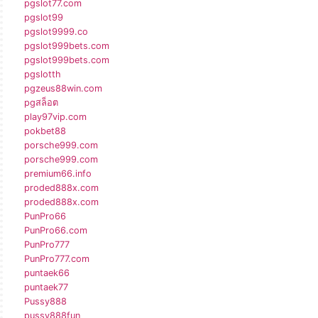
pgslot77.com
pgslot99
pgslot9999.co
pgslot999bets.com
pgslot999bets.com
pgslotth
pgzeus88win.com
pgสล็อต
play97vip.com
pokbet88
porsche999.com
porsche999.com
premium66.info
proded888x.com
proded888x.com
PunPro66
PunPro66.com
PunPro777
PunPro777.com
puntaek66
puntaek77
Pussy888
pussy888fun