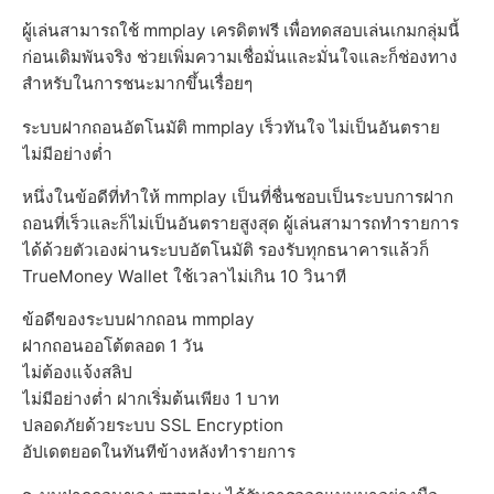
ผู้เล่นสามารถใช้ mmplay เครดิตฟรี เพื่อทดสอบเล่นเกมกลุ่มนี้
ก่อนเดิมพันจริง ช่วยเพิ่มความเชื่อมั่นและมั่นใจและก็ช่องทาง
สำหรับในการชนะมากขึ้นเรื่อยๆ
ระบบฝากถอนอัตโนมัติ mmplay เร็วทันใจ ไม่เป็นอันตราย
ไม่มีอย่างต่ำ
หนึ่งในข้อดีที่ทำให้ mmplay เป็นที่ชื่นชอบเป็นระบบการฝาก
ถอนที่เร็วและก็ไม่เป็นอันตรายสูงสุด ผู้เล่นสามารถทำรายการ
ได้ด้วยตัวเองผ่านระบบอัตโนมัติ รองรับทุกธนาคารแล้วก็
TrueMoney Wallet ใช้เวลาไม่เกิน 10 วินาที
ข้อดีของระบบฝากถอน mmplay
ฝากถอนออโต้ตลอด 1 วัน
ไม่ต้องแจ้งสลิป
ไม่มีอย่างต่ำ ฝากเริ่มต้นเพียง 1 บาท
ปลอดภัยด้วยระบบ SSL Encryption
อัปเดตยอดในทันทีข้างหลังทำรายการ