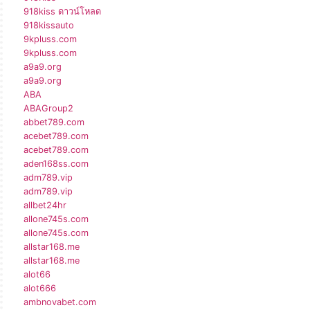
918kiss ดาวน์โหลด
918kissauto
9kpluss.com
9kpluss.com
a9a9.org
a9a9.org
ABA
ABAGroup2
abbet789.com
acebet789.com
acebet789.com
aden168ss.com
adm789.vip
adm789.vip
allbet24hr
allone745s.com
allone745s.com
allstar168.me
allstar168.me
alot66
alot666
ambnovabet.com