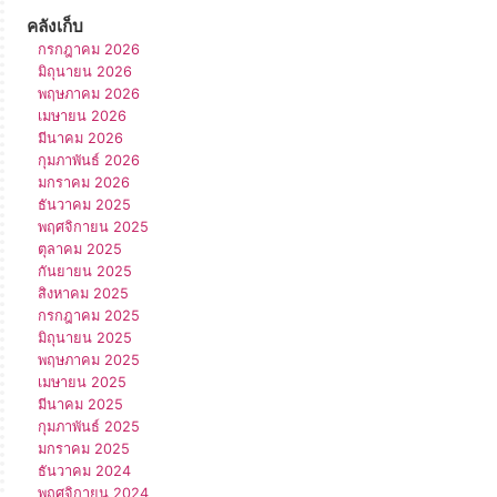
คลังเก็บ
กรกฎาคม 2026
มิถุนายน 2026
พฤษภาคม 2026
เมษายน 2026
มีนาคม 2026
กุมภาพันธ์ 2026
มกราคม 2026
ธันวาคม 2025
พฤศจิกายน 2025
ตุลาคม 2025
กันยายน 2025
สิงหาคม 2025
กรกฎาคม 2025
มิถุนายน 2025
พฤษภาคม 2025
เมษายน 2025
มีนาคม 2025
กุมภาพันธ์ 2025
มกราคม 2025
ธันวาคม 2024
พฤศจิกายน 2024