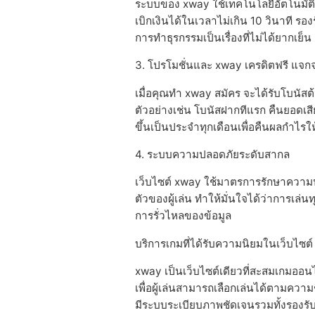
ระบบของ xway ใช้เทคโนโลยีอัตโนมัติแ
เบิกเงินได้ในเวลาไม่เกิน 10 วินาที รองร
การทำธุรกรรมเป็นเรื่องที่ไม่ได้ยากเย็น
3. โปรโมชั่นและ xway เครดิตฟรี แจกจ
เมื่อคุณทำ xway สมัคร จะได้รับโบนัส
ตัวอย่างเช่น โบนัสฝากทีแรก คืนยอดเสี
ขึ้นเป็นประจำทุกเดือนเพื่อคืนผลกำไรให้ผ
4. ระบบความปลอดภัยระดับสากล
เว็บไซต์ xway ใช้มาตรการรักษาความป
ตัวของผู้เล่น ทำให้มั่นใจได้ว่าการเ
การรั่วไหลของข้อมูล
บริการเกมที่ได้รับความนิยมในเว็บไซต
xway เป็นเว็บไซต์เดียวที่สะสมเกมออ
เพื่อผู้เล่นสามารถเลือกเล่นได้ตามควา
มีระบบระเบียบภาพชัดเจนรวมทั้งรองร