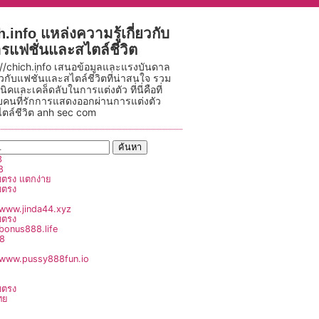
.info แหล่งความรู้เกี่ยวกับ
รแฟชั่นและสไตล์ชีวิต
://chich.info เสนอข้อมูลและแรงบันดาล
ยวกับแฟชั่นและสไตล์ชีวิตที่น่าสนใจ รวม
นิคและเคล็ดลับในการแต่งตัว ที่นี่คือที่
บคนที่รักการแสดงออกผ่านการแต่งตัว
ตล์ชีวิต anh sec com
3
8
บตรง แตกง่าย
บตรง
/www.jinda44.xyz
บตรง
/bonus888.life
8
/www.pussy888fun.io
บตรง
ทย