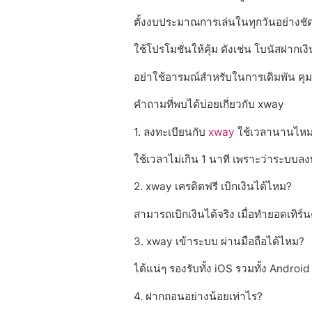
ตั้งงบประมาณการเล่นในทุกวันอย่างชั
ใช้โปรโมชั่นให้คุ้ม ดังเช่น โบนัสฝากเง
อย่าใช้อารมณ์สำหรับในการเดิมพัน คุม
คำถามที่พบได้บ่อยเกี่ยวกับ xway
1. ลงทะเบียนกับ
xway
ใช้เวลานานไห
ใช้เวลาไม่เกิน 1 นาที เพราะว่าระบบลงท
2. xway เครดิตฟรี เบิกเงินได้ไหม?
สามารถเบิกเงินได้จริง เมื่อทำยอดเทิ
3. xway เข้าระบบ ผ่านมือถือได้ไหม?
ได้แน่ๆ รองรับทั้ง iOS รวมทั้ง Androi
4. ฝากถอนอย่างน้อยเท่าไร?