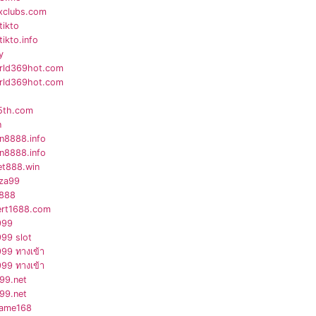
xclubs.com
tikto
tikto.info
y
rld369hot.com
rld369hot.com
5th.com
n
n8888.info
n8888.info
t888.win
za99
888
ert1688.com
999
999 slot
999 ทางเข้า
999 ทางเข้า
99.net
99.net
ame168