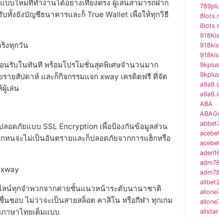
บบใหม่ที่ทำงานได้อย่างเที่ยงตรง ผู้เล่นสามารถฝาก
789pl
ับทั้งยังบัญชีธนาคารและก็ True Wallet เพื่อให้ทุกวิธี
8lots
8lots
918Ki
ริงทุกวัน
918ki
918ki
ต้อนรับในทันที พร้อมโปรโมชั่นสุดพิเศษจำนวนมาก
9kplu
9kplu
ยรายสัปดาห์ และก็กิจกรรมแจก xway เครดิตฟรี ที่จัด
a9a9.
ู้เล่น
a9a9.
ABA
ABAG
abbet
ลอดภัยแบบ SSL Encryption เพื่อป้องกันข้อมูลส่วน
acebe
ล่นทุกหนจะไม่เป็นอันตรายและก็ปลอดภัยจากการแฮ็กหรือ
acebe
aden1
adm78
์ xway
adm78
allbet
นไลน์ทุกจำพวกจากค่ายชั้นแนวหน้าระดับนานาชาติ
allon
มชื่นชอบ ไม่ว่าจะเป็นสายสล็อต คาสิโน หรือกีฬา ทุกเกม
allon
ับภาษาไทยเต็มแบบ
allsta