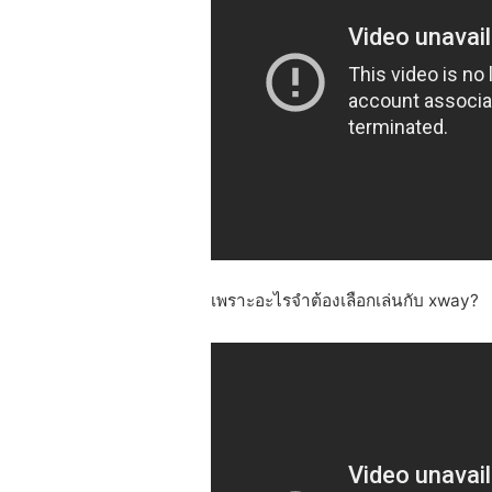
เพราะอะไรจำต้องเลือกเล่นกับ xway?