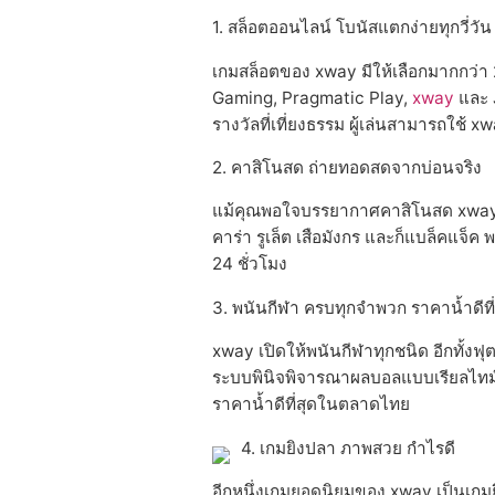
1. สล็อตออนไลน์ โบนัสแตกง่ายทุกวี่วัน
เกมสล็อตของ xway มีให้เลือกมากกว่า 2
Gaming, Pragmatic Play,
xway
และ J
รางวัลที่เที่ยงธรรม ผู้เล่นสามารถใช้ 
2. คาสิโนสด ถ่ายทอดสดจากบ่อนจริง
แม้คุณพอใจบรรยากาศคาสิโนสด xway ม
คาร่า รูเล็ต เสือมังกร และก็แบล็คแจ็ค
24 ชั่วโมง
3. พนันกีฬา ครบทุกจำพวก ราคาน้ำดีที่
xway เปิดให้พนันกีฬาทุกชนิด อีกทั้ง
ระบบพินิจพิจารณาผลบอลแบบเรียลไทม์ ช
ราคาน้ำดีที่สุดในตลาดไทย
4. เกมยิงปลา ภาพสวย กำไรดี
อีกหนึ่งเกมยอดนิยมของ xway เป็นเกมยิ