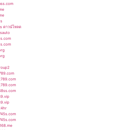
uss.com
.me
.me
ss
ss ดาวน์โหลด
ssauto
ss.com
ss.com
org
org
roup2
789.com
t789.com
t789.com
68ss.com
9.vip
9.vip
24hr
e745s.com
e745s.com
r168.me