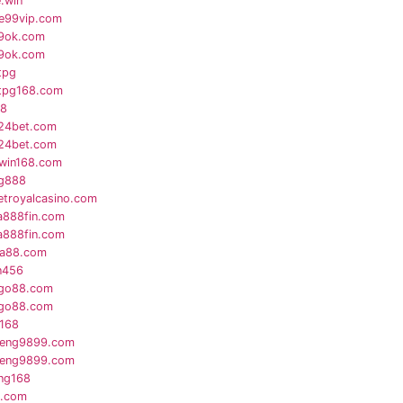
.win
ne99vip.com
9ok.com
9ok.com
otpg
otpg168.com
18
e24bet.com
e24bet.com
win168.com
ng888
etroyalcasino.com
a888fin.com
a888fin.com
a88.com
n456
go88.com
go88.com
168
eng9899.com
eng9899.com
ing168
t.com