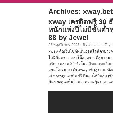
Archives: xway.bet
xway เครดิตฟรี 30 
หนักแห่งปีไม่มีขั้นต
88 by Jewel
25 พฤศจิกายน 2025 | By Jonathan Taylo
xway คือเว็บไซต์พนันออนไลน์ครบวงจร
ไม่มีอันตราย และใช้งานง่ายที่สุด เหมาะส
บริการตลอด 24 ชั่วโมง มีระบบระเบียบ
ถอน ไปจนกระทั่ง xway เข้าสู่ระบบ ซึ่
เศษ xway เครดิตฟรี ที่มอบให้กับสมาชิก
พันของคุณเต็มไปด้วยความคุ้มราคาและ