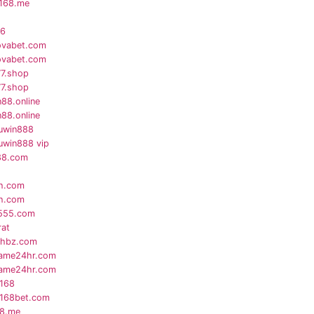
r168.me
66
vabet.com
vabet.com
77.shop
77.shop
88.online
88.online
uwin888
uwin888 vip
88.com
h.com
h.com
555.com
rat
thbz.com
ame24hr.com
ame24hr.com
t168
t168bet.com
8.me