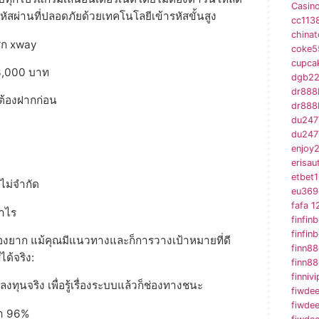
Casin
ัสผ่านที่ปลอดภัยด้วยเทคโนโลยีเข้ารหัสขั้นสูง
cc113
china
ชิก xway
coke5
cupca
 3,000 บาท
dgb22
dr888
่ต้องฝากก่อน
dr888
du247
du247
enjoy2
erisau
etbet
ไม่จำกัด
eu369
fafa 1
กำไร
finfin
finfin
ื่องยาก แม้คุณมีแนวทางและก็การวางเป้าหมายที่ดี
finn8
ด้จริง:
finn8
finniv
ทุนจริง เพื่อรู้เรื่องระบบแล้วก็ช่องทางชนะ
fiwdee
fiwdee
ว่า 96%