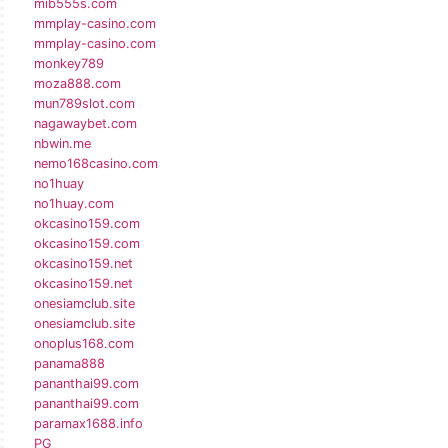
mib555s.com
mmplay-casino.com
mmplay-casino.com
monkey789
moza888.com
mun789slot.com
nagawaybet.com
nbwin.me
nemo168casino.com
no1huay
no1huay.com
okcasino159.com
okcasino159.com
okcasino159.net
okcasino159.net
onesiamclub.site
onesiamclub.site
onoplus168.com
panama888
pananthai99.com
pananthai99.com
paramax1688.info
PG