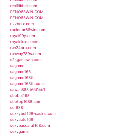
realflikbet.com
RENO88WIN.COM
RENO88WIN.COM
rizzbetx.com
rockstar66win.com
royal99y.com
royaleluxee.com
run24pro.com
runway789s.com
s2kgamewin.com
sagame
sagame168
sagame168th
sagame168th.com
sawan888 เครดิตฟรี
sbobet168
sbotop1688.com
scr888
sexxybet168-casino.com
sexyauto168
sexybaccarat168.com
sexygame