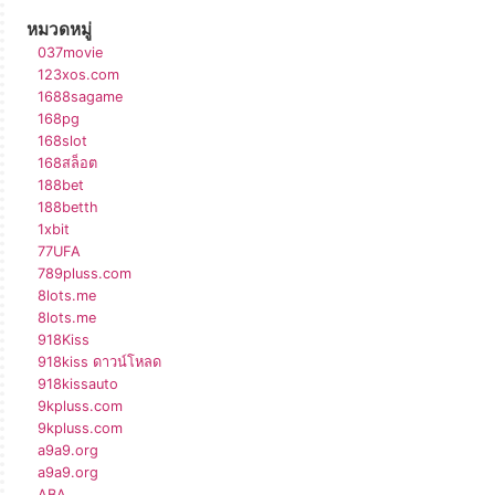
หมวดหมู่
037movie
123xos.com
1688sagame
168pg
168slot
168สล็อต
188bet
188betth
1xbit
77UFA
789pluss.com
8lots.me
8lots.me
918Kiss
918kiss ดาวน์โหลด
918kissauto
9kpluss.com
9kpluss.com
a9a9.org
a9a9.org
ABA