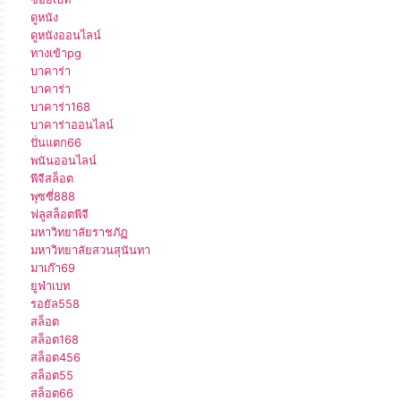
ดูหนัง
ดูหนังออนไลน์
ทางเข้าpg
บาคาร่า
บาคาร่า
บาคาร่า168
บาคาร่าออนไลน์
ปั่นแตก66
พนันออนไลน์
พีจีสล็อต
พุซซี่888
ฟลูสล็อตพีจี
มหาวิทยาลัยราชภัฏ
มหาวิทยาลัยสวนสุนันทา
มาเก๊า69
ยูฟ่าเบท
รอยัล558
สล็อต
สล็อต168
สล็อต456
สล็อต55
สล็อต66