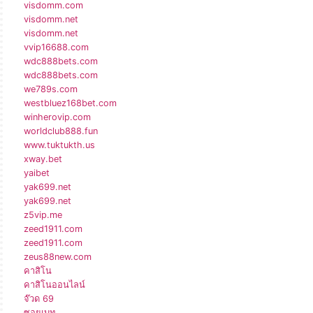
visdomm.com
visdomm.net
visdomm.net
vvip16688.com
wdc888bets.com
wdc888bets.com
we789s.com
westbluez168bet.com
winherovip.com
worldclub888.fun
www.tuktukth.us
xway.bet
yaibet
yak699.net
yak699.net
z5vip.me
zeed1911.com
zeed1911.com
zeus88new.com
คาสิโน
คาสิโนออนไลน์
จ๊วด 69
ซอยเบท