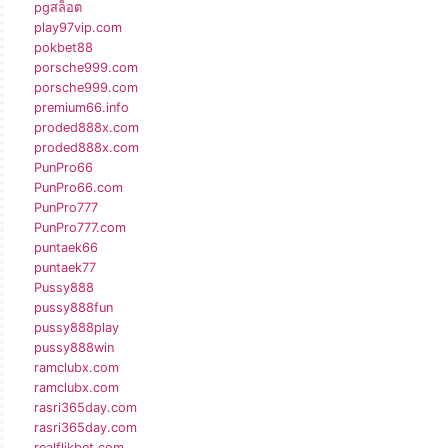
pgสล็อต
play97vip.com
pokbet88
porsche999.com
porsche999.com
premium66.info
proded888x.com
proded888x.com
PunPro66
PunPro66.com
PunPro777
PunPro777.com
puntaek66
puntaek77
Pussy888
pussy888fun
pussy888play
pussy888win
ramclubx.com
ramclubx.com
rasri365day.com
rasri365day.com
realflikbet.com