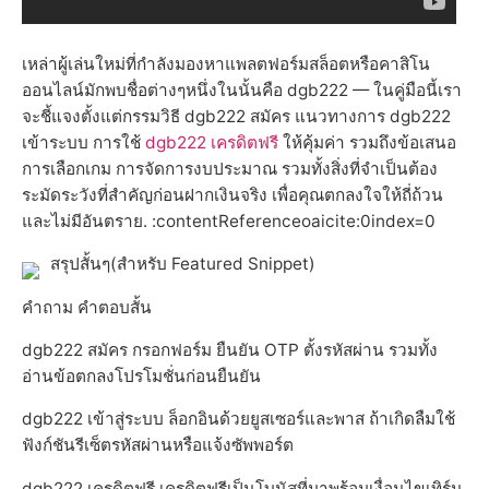
เหล่าผู้เล่นใหม่ที่กำลังมองหาแพลตฟอร์มสล็อตหรือคาสิโน
ออนไลน์มักพบชื่อต่างๆหนึ่งในนั้นคือ dgb222 — ในคู่มือนี้เรา
จะชี้แจงตั้งแต่กรรมวิธี dgb222 สมัคร แนวทางการ dgb222
เข้าระบบ การใช้
dgb222 เครดิตฟรี
ให้คุ้มค่า รวมถึงข้อเสนอ
การเลือกเกม การจัดการงบประมาณ รวมทั้งสิ่งที่จำเป็นต้อง
ระมัดระวังที่สำคัญก่อนฝากเงินจริง เพื่อคุณตกลงใจให้ถี่ถ้วน
และไม่มีอันตราย. :contentReferenceoaicite:0index=0
สรุปสั้นๆ(สำหรับ Featured Snippet)
คำถาม คำตอบสั้น
dgb222 สมัคร กรอกฟอร์ม ยืนยัน OTP ตั้งรหัสผ่าน รวมทั้ง
อ่านข้อตกลงโปรโมชั่นก่อนยืนยัน
dgb222 เข้าสู่ระบบ ล็อกอินด้วยยูสเซอร์และพาส ถ้าเกิดลืมใช้
ฟังก์ชันรีเซ็ตรหัสผ่านหรือแจ้งซัพพอร์ต
dgb222 เครดิตฟรี เครดิตฟรีเป็นโบนัสที่มาพร้อมเงื่อนไขเทิร์น