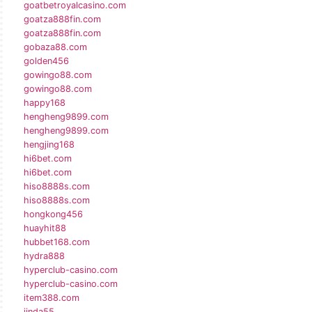
goatbetroyalcasino.com
goatza888fin.com
goatza888fin.com
gobaza88.com
golden456
gowingo88.com
gowingo88.com
happy168
hengheng9899.com
hengheng9899.com
hengjing168
hi6bet.com
hi6bet.com
hiso8888s.com
hiso8888s.com
hongkong456
huayhit88
hubbet168.com
hydra888
hyperclub-casino.com
hyperclub-casino.com
item388.com
jinda55