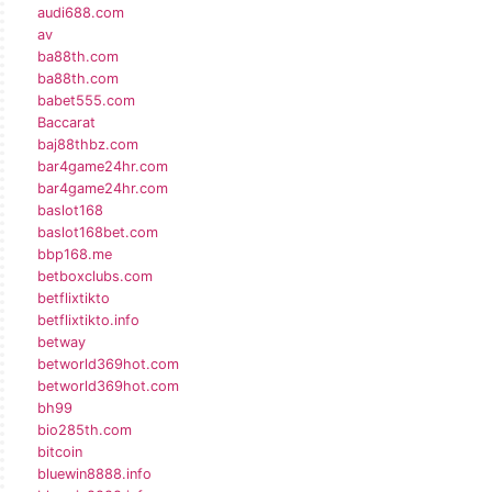
audi688.com
av
ba88th.com
ba88th.com
babet555.com
Baccarat
baj88thbz.com
bar4game24hr.com
bar4game24hr.com
baslot168
baslot168bet.com
bbp168.me
betboxclubs.com
betflixtikto
betflixtikto.info
betway
betworld369hot.com
betworld369hot.com
bh99
bio285th.com
bitcoin
bluewin8888.info