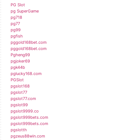
PG Slot
pg SuperGame
pg718
pg77
pg99
pgfish
pggold168bet.com
pggold168bet.com
Pgheng99
pgjoker69
pgk44b
pglucky168.com
PGSlot
pgslot168
pgslot77
pgslot77.com
pgslot99
pgslot9999.co
pgslot999bets.com
pgslot999bets.com
pgslotth
pgzeus88win.com