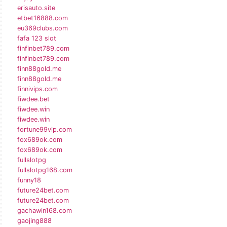
erisauto.site
etbet16888.com
eu369clubs.com
fafa 123 slot
finfinbet789.com
finfinbet789.com
finn88gold.me
finn88gold.me
finnivips.com
fiwdee.bet
fiwdee.win
fiwdee.win
fortune99vip.com
fox689ok.com
fox689ok.com
fullslotpg
fullslotpg168.com
funny18
future24bet.com
future24bet.com
gachawin168.com
gaojing888