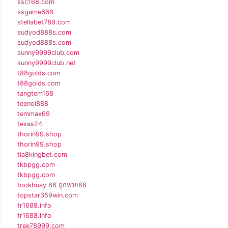
ssc168.com
ssgame666
stellabet789.com
sudyod888s.com
sudyod888s.com
sunny9999club.com
sunny9999club.net
t88golds.com
t88golds.com
tangtem168
teenoi888
temmax69
texas24
thorin99.shop
thorin99.shop
tia8kingbet.com
tkbpgg.com
tkbpgg.com
tookhuay 88 ถูกหวย88
topstar359win.com
tr1688.info
tr1688.info
tree78999.com