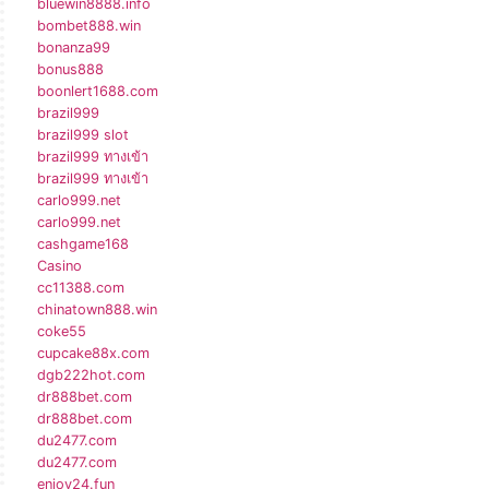
bluewin8888.info
bombet888.win
bonanza99
bonus888
boonlert1688.com
brazil999
brazil999 slot
brazil999 ทางเข้า
brazil999 ทางเข้า
carlo999.net
carlo999.net
cashgame168
Casino
cc11388.com
chinatown888.win
coke55
cupcake88x.com
dgb222hot.com
dr888bet.com
dr888bet.com
du2477.com
du2477.com
enjoy24.fun