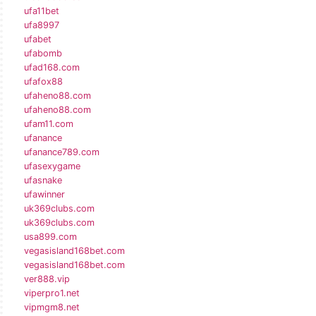
ufa11bet
ufa8997
ufabet
ufabomb
ufad168.com
ufafox88
ufaheno88.com
ufaheno88.com
ufam11.com
ufanance
ufanance789.com
ufasexygame
ufasnake
ufawinner
uk369clubs.com
uk369clubs.com
usa899.com
vegasisland168bet.com
vegasisland168bet.com
ver888.vip
viperpro1.net
vipmgm8.net