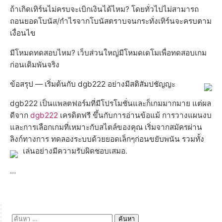
ถ้าเกิดเทิร์นไม่ครบจะเบิกเงินได้ไหม? โดยทั่วไปไม่สามารถ
ถอนยอดโบนัส/กำไรจากโบนัสตราบจนกระทั่งเทิร์นจะครบตาม
เงื่อนไข
มีโหมดทดสอบไหม? เว็บส่วนใหญ่มีโหมดเดโมเพื่อทดสอบเกม
ก่อนเดิมพันจริง
ข้อสรุป — เริ่มต้นกับ dgb222 อย่างมีสติสัมปชัญญะ
dgb222 เป็นแพลตฟอร์มที่มีโปรโมชั่นและก็เกมมากมาย แต่ผล
ดีจาก
dgb222
เครดิตฟรี ขึ้นกับการอ่านข้อแม้ การวางแผนงบ
และการเลือกเกมที่เหมาะกับสไตล์ของคุณ เริ่มจากสมัครผ่าน
ลิงก์ทางการ ทดลองระบบด้วยยอดเล็กๆก่อนขยับพนัน รวมทั้ง
เล่นอย่างมีความรับผิดชอบเสมอ.
…