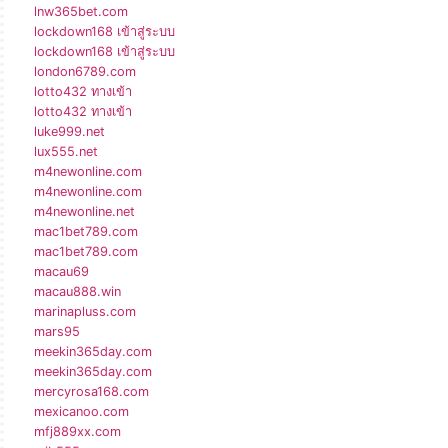
lnw365bet.com
lockdown168 เข้าสู่ระบบ
lockdown168 เข้าสู่ระบบ
london6789.com
lotto432 ทางเข้า
lotto432 ทางเข้า
luke999.net
lux555.net
m4newonline.com
m4newonline.com
m4newonline.net
mac1bet789.com
mac1bet789.com
macau69
macau888.win
marinapluss.com
mars95
meekin365day.com
meekin365day.com
mercyrosa168.com
mexicanoo.com
mfj889xx.com