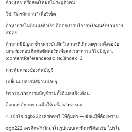
ล้างแคช หรือลองโหมดไม่ระบุตัวตน
ใช้ “ลืมรหัสผ่าน” เพื่อรีเซ็ต
ถ้าหากยังไม่เป็นผลสำเร็จ ติดต่อฝ่ายบริการพร้อมหลักฐานการ
สมัคร
ถ้าหากมีปัญหาซ้ำๆควรบันทึกในเวลาที่เกิดเหตุรวมทั้งจอข้อ
บกพร่องก่อนติดต่อซัพพอร์ตเพื่อลดเวลาการแก้ไขปัญหา.
:contentReferenceoaicite:3index=3
การคุ้มครองป้องกันบัญชี
เปลี่ยนแปลงรหัสผ่านบ่อยๆ
พิจารณากิจกรรมบัญชีรวมทั้งอีเมลแจ้งเตือน
ล็อกเอาต์ทุกคราวเมื่อใช้เครื่องสาธารณะ
4. เข้าใจ dgb222 เครดิตฟรี ให้คุ้มค่า — ข้อแม้ที่ต้องทราบ
dgb222 เครดิตฟรี มักมาในรูปแบบเครดิตฟรีต้อนรับ โปรโม