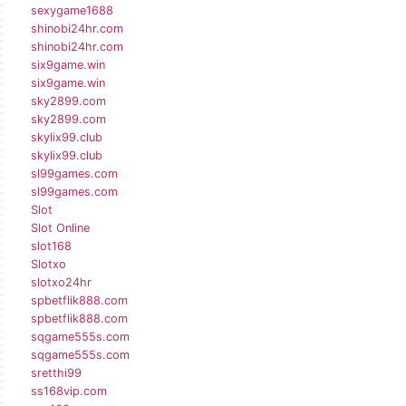
sexygame1688
shinobi24hr.com
shinobi24hr.com
six9game.win
six9game.win
sky2899.com
sky2899.com
skylix99.club
skylix99.club
sl99games.com
sl99games.com
Slot
Slot Online
slot168
Slotxo
slotxo24hr
spbetflik888.com
spbetflik888.com
sqgame555s.com
sqgame555s.com
sretthi99
ss168vip.com