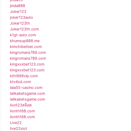
jinda888
Joker123
joker123auto
Joker123th
Joker123th.com
k1gt-auto.com
khumsup888.me
kimchibetbet.com
kingromans789.com
kingromans789.com
kingxxxbet123.com
kingxxxbet123.com
kitti999vip.com
ktv4sd.com
lala55-casino.com
lalikabetsgame.com
lalikabetsgame.com
lion123สล็อต
lionth168.com
lionth168.com
Live22
live22slot