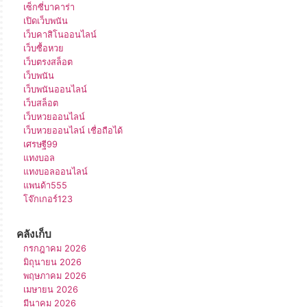
เซ็กซี่บาคาร่า
เปิดเว็บพนัน
เว็บคาสิโนออนไลน์
เว็บซื้อหวย
เว็บตรงสล็อต
เว็บพนัน
เว็บพนันออนไลน์
เว็บสล็อต
เว็บหวยออนไลน์
เว็บหวยออนไลน์ เชื่อถือได้
เศรษฐี99
แทงบอล
แทงบอลออนไลน์
แพนด้า555
โจ๊กเกอร์123
คลังเก็บ
กรกฎาคม 2026
มิถุนายน 2026
พฤษภาคม 2026
เมษายน 2026
มีนาคม 2026