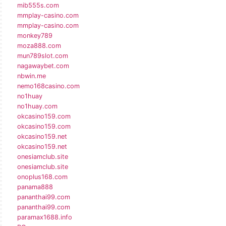
mib555s.com
mmplay-casino.com
mmplay-casino.com
monkey789
moza888.com
mun789slot.com
nagawaybet.com
nbwin.me
nemo168casino.com
no1huay
no1huay.com
okcasino159.com
okcasino159.com
okcasino159.net
okcasino159.net
onesiamclub.site
onesiamclub.site
onoplus168.com
panama888
pananthai99.com
pananthai99.com
paramax1688.info