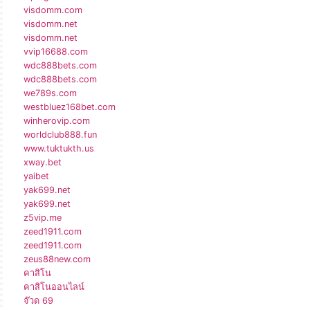
visdomm.com
visdomm.net
visdomm.net
vvip16688.com
wdc888bets.com
wdc888bets.com
we789s.com
westbluez168bet.com
winherovip.com
worldclub888.fun
www.tuktukth.us
xway.bet
yaibet
yak699.net
yak699.net
z5vip.me
zeed1911.com
zeed1911.com
zeus88new.com
คาสิโน
คาสิโนออนไลน์
จ๊วด 69