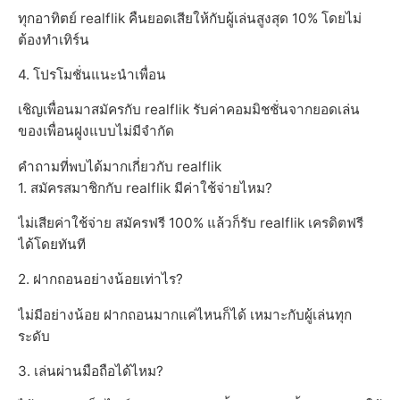
ทุกอาทิตย์ realflik คืนยอดเสียให้กับผู้เล่นสูงสุด 10% โดยไม่
ต้องทำเทิร์น
4. โปรโมชั่นแนะนำเพื่อน
เชิญเพื่อนมาสมัครกับ realflik รับค่าคอมมิชชั่นจากยอดเล่น
ของเพื่อนฝูงแบบไม่มีจำกัด
คำถามที่พบได้มากเกี่ยวกับ realflik
1. สมัครสมาชิกกับ realflik มีค่าใช้จ่ายไหม?
ไม่เสียค่าใช้จ่าย สมัครฟรี 100% แล้วก็รับ realflik เครดิตฟรี
ได้โดยทันที
2. ฝากถอนอย่างน้อยเท่าไร?
ไม่มีอย่างน้อย ฝากถอนมากแค่ไหนก็ได้ เหมาะกับผู้เล่นทุก
ระดับ
3. เล่นผ่านมือถือได้ไหม?