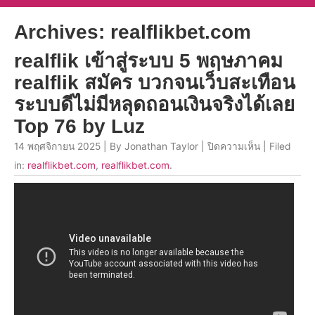
Archives: realflikbet.com
realflik เข้าสู่ระบบ 5 พฤษภาคม
realflik สมัคร บวกจนเว็บสะเทือน
ระบบดีไม่มีหลุดถอนเงินจริงได้เลย
Top 76 by Luz
14 พฤศจิกายน 2025 | By Jonathan Taylor |
ปิดความเห็น
| Filed
in:
realflikbet.com
,
realflikbet.com
.