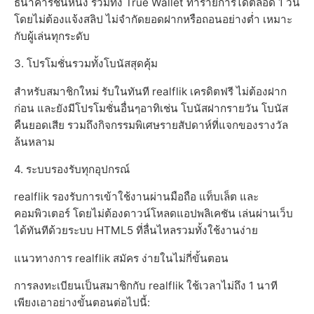
ธนาคารชั้นหนึ่ง รวมทั้ง True Wallet ทำรายการได้ตลอด 1 วัน
โดยไม่ต้องแจ้งสลิป ไม่จำกัดยอดฝากหรือถอนอย่างต่ำ เหมาะ
กับผู้เล่นทุกระดับ
3. โปรโมชั่นรวมทั้งโบนัสสุดคุ้ม
สำหรับสมาชิกใหม่ รับในทันที realflik เครดิตฟรี ไม่ต้องฝาก
ก่อน และยังมีโปรโมชั่นอื่นๆอาทิเช่น โบนัสฝากรายวัน โบนัส
คืนยอดเสีย รวมถึงกิจกรรมพิเศษรายสัปดาห์ที่แจกของรางวัล
ล้นหลาม
4. ระบบรองรับทุกอุปกรณ์
realflik รองรับการเข้าใช้งานผ่านมือถือ แท็บเล็ต และ
คอมพิวเตอร์ โดยไม่ต้องดาวน์โหลดแอปพลิเคชัน เล่นผ่านเว็บ
ได้ทันทีด้วยระบบ HTML5 ที่ลื่นไหลรวมทั้งใช้งานง่าย
แนวทางการ realflik สมัคร ง่ายในไม่กี่ขั้นตอน
การลงทะเบียนเป็นสมาชิกกับ realflik ใช้เวลาไม่ถึง 1 นาที
เพียงเอาอย่างขั้นตอนต่อไปนี้: