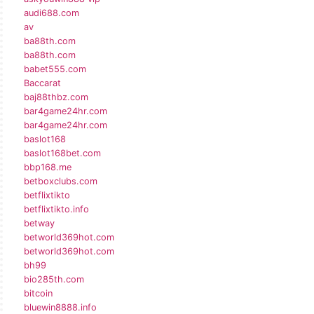
audi688.com
av
ba88th.com
ba88th.com
babet555.com
Baccarat
baj88thbz.com
bar4game24hr.com
bar4game24hr.com
baslot168
baslot168bet.com
bbp168.me
betboxclubs.com
betflixtikto
betflixtikto.info
betway
betworld369hot.com
betworld369hot.com
bh99
bio285th.com
bitcoin
bluewin8888.info