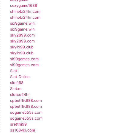
sexygame1688
shinobi24hr.com
shinobi24hr.com
six9game.win
six9game.win
sky2899.com
sky2899.com
skylix99.club
skylix99.club
sl99games.com
sl99games.com
Slot
Slot Online
slot168
Slotxo
slotxo24hr
spbetflik888.com
spbetflik888.com
sqgame555s.com
sqgame555s.com
sretthi99
ss168vip.com