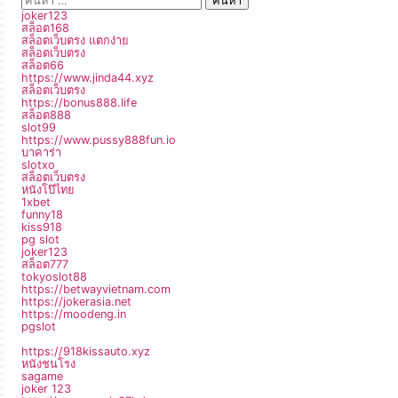
joker123
สล็อต168
สล็อตเว็บตรง แตกง่าย
สล็อตเว็บตรง
สล็อต66
https://www.jinda44.xyz
สล็อตเว็บตรง
https://bonus888.life
สล็อต888
slot99
https://www.pussy888fun.io
บาคาร่า
slotxo
สล็อตเว็บตรง
หนังโป๊ไทย
1xbet
funny18
kiss918
pg slot
joker123
สล็อต777
tokyoslot88
https://betwayvietnam.com
https://jokerasia.net
https://moodeng.in
pgslot
https://918kissauto.xyz
หนังชนโรง
sagame
joker 123