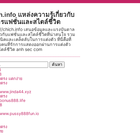
.info แหล่งความรู้เกี่ยวกับ
รแฟชั่นและสไตล์ชีวิต
://chich.info เสนอข้อมูลและแรงบันดาล
ยวกับแฟชั่นและสไตล์ชีวิตที่น่าสนใจ รวม
นิคและเคล็ดลับในการแต่งตัว ที่นี่คือที่
บคนที่รักการแสดงออกผ่านการแต่งตัว
ตล์ชีวิต anh sec com
3
8
บตรง แตกง่าย
บตรง
/www.jinda44.xyz
บตรง
/bonus888.life
8
/www.pussy888fun.io
บตรง
ทย