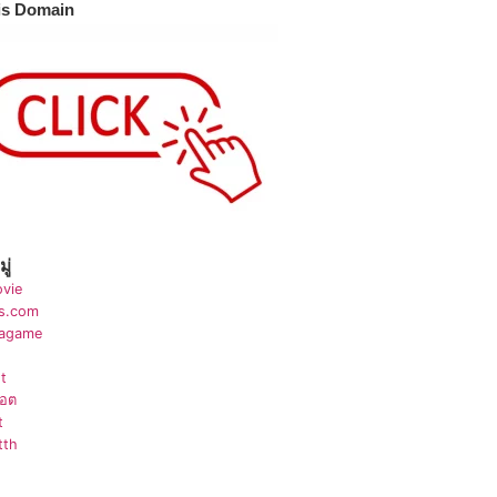
is Domain
ู่
vie
s.com
agame
t
็อต
t
tth