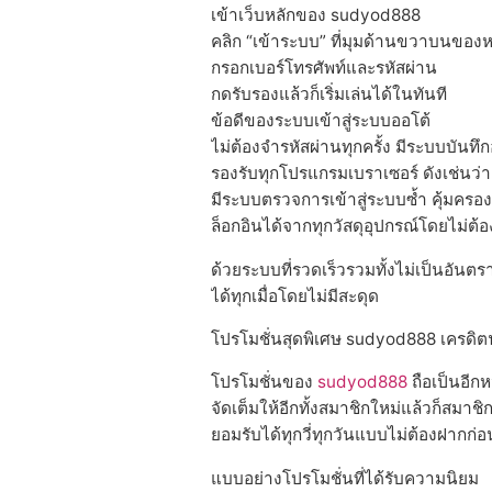
เข้าเว็บหลักของ sudyod888
คลิก “เข้าระบบ” ที่มุมด้านขวาบนของห
กรอกเบอร์โทรศัพท์และรหัสผ่าน
กดรับรองแล้วก็เริ่มเล่นได้ในทันที
ข้อดีของระบบเข้าสู่ระบบออโต้
ไม่ต้องจำรหัสผ่านทุกครั้ง มีระบบบันทึก
รองรับทุกโปรแกรมเบราเซอร์ ดังเช่นว
มีระบบตรวจการเข้าสู่ระบบซ้ำ คุ้มคร
ล็อกอินได้จากทุกวัสดุอุปกรณ์โดยไม่ต
ด้วยระบบที่รวดเร็วรวมทั้งไม่เป็นอันต
ได้ทุกเมื่อโดยไม่มีสะดุด
โปรโมชั่นสุดพิเศษ sudyod888 เครดิตฟรี
โปรโมชั่นของ
sudyod888
ถือเป็นอีกห
จัดเต็มให้อีกทั้งสมาชิกใหม่แล้วก็สมา
ยอมรับได้ทุกวี่ทุกวันแบบไม่ต้องฝากก่อ
แบบอย่างโปรโมชั่นที่ได้รับความนิยม