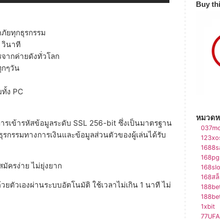
Buy th
ดภัยทุกธุรกรรม
วินาที
รจากค่ายดังทั่วโลก
ุกๆวัน
ทั้ง PC
หมวดหม
ารเข้ารหัสข้อมูลระดับ SSL 256-bit ซึ่งเป็นมาตรฐาน
037mo
ธุรกรรมทางการเงินและข้อมูลส่วนตัวของผู้เล่นได้รับ
123xo
1688s
168pg
ัครง่าย ไม่ยุ่งยาก
168slo
168สล
ตัวเองผ่านระบบอัตโนมัติ ใช้เวลาไม่เกิน 1 นาที ไม่
188be
188be
1xbit
77UFA