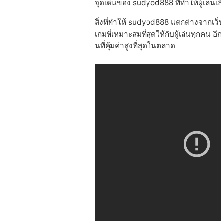
จุดเด่นของ sudyod888 ที่ทำให้ผู้เล่นเ
สิ่งที่ทำให้ sudyod888 แตกต่างจากเว็
เกมที่เหมาะสมที่สุดให้กับผู้เล่นทุกค
นที่คุ้มค่าสูงที่สุดในตลาด