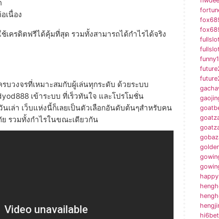
fiwdee
ต
fortu
อเนื่อง
fox68
fox68
ใช้เครดิตฟรีได้คุ้มที่สุด รวมทั้งสามารถได้กำไรได้จริง
fullsl
fullsl
funny
futur
futur
บวงจรที่เหมาะสมกับผู้เล่นทุกระดับ ด้วยระบบ
gacha
yod888 เข้าระบบ ที่เร็วทันใจ และโปรโมชั่น
gaoji
เล่า เว็บแห่งนี้ก็เลยเป็นตัวเลือกอันดับต้นๆสำหรับคน
goatb
goatz
ย รวมทั้งกำไรในขณะเดียวกัน
goatz
gobaz
golde
gowin
gowin
happy
hengh
hengh
hengj
hi6be