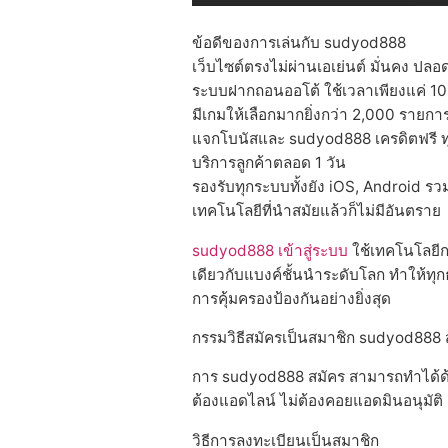
ข้อดีของการเล่นกับ sudyod888
เว็บไซต์ตรงไม่ผ่านเอเย่นต์ มั่นคง ปลอ
ระบบฝากถอนออโต้ ใช้เวลาเพียงแค่ 10 
มีเกมให้เลือกมากยิ่งกว่า 2,000 รายกา
แจกโบนัสและ sudyod888 เครดิตฟรี ท
บริการลูกค้าตลอด 1 วัน
รองรับทุกระบบทั้งยัง iOS, Android รวม
เทคโนโลยีที่นำสมัยแล้วก็ไม่มีอันตราย
sudyod888 เข้าสู่ระบบ
ใช้เทคโนโลยีก
เดียวกับแบงค์ชั้นนำระดับโลก ทำให้ทุก
การคุ้มครองป้องกันอย่างยิ่งสุด
กรรมวิธีสมัครเป็นสมาชิก sudyod888 สม
การ sudyod888 สมัคร สามารถทำได้ด้วย
ต้องแอดไลน์ ไม่ต้องคอยแอดมินอนุมัติ
วิธีการลงทะเบียนเป็นสมาชิก