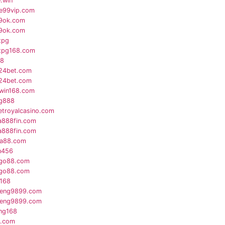
.win
ne99vip.com
9ok.com
9ok.com
otpg
otpg168.com
18
e24bet.com
e24bet.com
win168.com
ng888
etroyalcasino.com
a888fin.com
a888fin.com
a88.com
n456
go88.com
go88.com
168
eng9899.com
eng9899.com
ing168
t.com