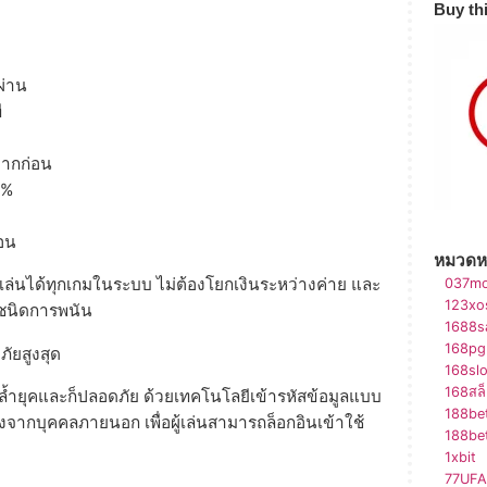
Buy th
ผ่าน
ี
ฝากก่อน
0%
ือน
หมวดหม
าเล่นได้ทุกเกมในระบบ ไม่ต้องโยกเงินระหว่างค่าย และ
037mo
123xo
กชนิดการพนัน
1688s
168pg
ภัยสูงสุด
168slo
168สล
ี่ล้ำยุคและก็ปลอดภัย ด้วยเทคโนโลยีเข้ารหัสข้อมูลแบบ
188be
งจากบุคคลภายนอก เพื่อผู้เล่นสามารถล็อกอินเข้าใช้
188be
1xbit
77UFA