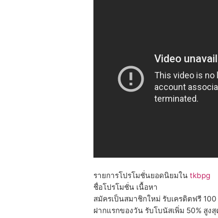
รายการโปรโมชั่นยอดนิยมใน
tkbpg
ชื่อโปรโมชั่น เนื้อหา
สมัครเป็นสมาชิกใหม่ รับเครดิตฟรี 100
ฝากแรกของวัน รับโบนัสเพิ่ม 50% สูงส