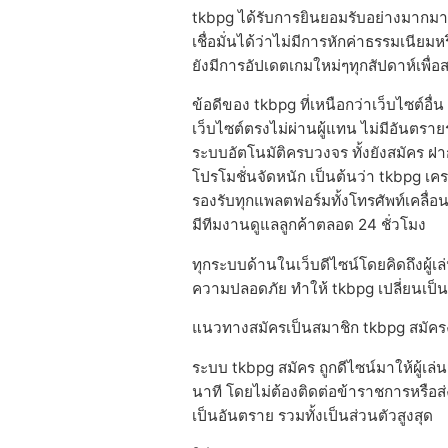
tkbpg ได้รับการยินยอมรับอย่างมากมายใ
เชื่อมั่นได้ว่าไม่มีการหักค่าธรรมเนีย
ยังมีการอัปเดตเกมใหม่ๆทุกสัปดาห์เพื่อ
ข้อดีของ tkbpg ที่เหนือกว่าเว็บไซต์อื่น
เว็บไซต์ตรงไม่ผ่านผู้แทน ไม่มีอันตรายร
ระบบอัตโนมัติครบวงจร ทั้งยังสมัคร ฝา
โปรโมชั่นจัดหนัก เป็นต้นว่า tkbpg เครด
รองรับทุกแพลตฟอร์มทั้งโทรศัพท์เคลื่อน
มีทีมงานดูแลลูกค้าตลอด 24 ชั่วโมง
ทุกระบบด้านในเว็บดีไซน์โดยคิดถึงผู้เล
ความปลอดภัย ทำให้ tkbpg เปลี่ยนเป็นเ
แนวทางสมัครเป็นสมาชิก tkbpg สมัครง่
ระบบ tkbpg สมัคร ถูกดีไซน์มาให้ผู้เ
นาที โดยไม่ต้องติดต่อข้าราชการหรือส่
เป็นอันตราย รวมทั้งเป็นส่วนตัวสูงสุด