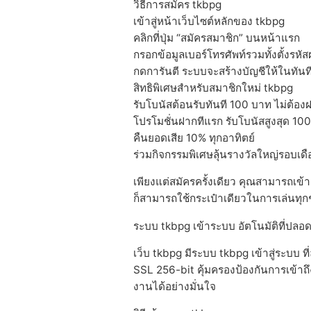
วิธีการสมัคร tkbpg
เข้าสู่หน้าเว็บไซต์หลักของ tkbpg
คลิกที่ปุ่ม “สมัครสมาชิก” บนหน้าแรก
กรอกข้อมูลเบอร์โทรศัพท์รวมทั้งตั้งรหัส
กดการันตี ระบบจะสร้างบัญชีให้ในทันท
สิทธิพิเศษสำหรับสมาชิกใหม่ tkbpg
รับโบนัสต้อนรับทันที 100 บาท ไม่ต้อง
โปรโมชั่นฝากทีแรก รับโบนัสสูงสุด 10
คืนยอดเสีย 10% ทุกอาทิตย์
ร่วมกิจกรรมพิเศษลุ้นรางวัลใหญ่รอบเด
เพียงแต่สมัครครั้งเดียว คุณสามารถเข้
ก็สามารถใช้กระเป๋าเดียวในการเล่นทุ
ระบบ tkbpg เข้าระบบ อัตโนมัติที่ปลอด
เว็บ tkbpg มีระบบ tkbpg เข้าสู่ระบบ ท
SSL 256-bit คุ้มครองป้องกันการเข้าถึ
งานได้อย่างมั่นใจ