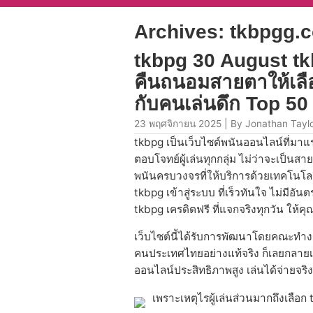
Archives: tkbpgg.
tkbpg 30 August tk
คืนถนอมสายตาให้เล
กับคนเล่นดึก Top 5
23 พฤศจิกายน 2025 | By Jonathan Tayl
tkbpg เป็นเว็บไซต์พนันออนไลน์ที่มาแรง
ตอบโจทย์ผู้เล่นทุกกลุ่ม ไม่ว่าจะเป็นสา
พนันครบวงจรที่ให้บริการด้วยเทคโนโลยี
tkbpg เข้าสู่ระบบ ที่เร็วทันใจ ไม่มีอั
tkbpg เครดิตฟรี ที่แจกจริงทุกวัน ให้คุ
เว็บไซต์นี้ได้รับการพัฒนาโดยคณะทำงานม
คนประเทศไทยอย่างแท้จริง ก็เลยกลายเป
ออนไลน์ประสิทธิภาพสูง เล่นได้จ่ายจริ
เพราะเหตุไรผู้เล่นส่วนมากถึงเลือก