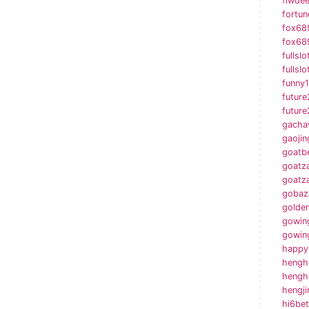
fiwdee
fortu
fox68
fox68
fullsl
fullsl
funny
futur
futur
gacha
gaoji
goatb
goatz
goatz
gobaz
golde
gowin
gowin
happy
hengh
hengh
hengj
hi6be