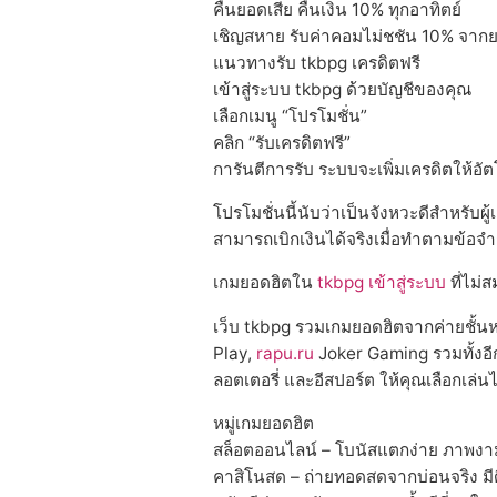
คืนยอดเสีย คืนเงิน 10% ทุกอาทิตย์
เชิญสหาย รับค่าคอมไม่ชชัน 10% จาก
แนวทางรับ tkbpg เครดิตฟรี
เข้าสู่ระบบ tkbpg ด้วยบัญชีของคุณ
เลือกเมนู “โปรโมชั่น”
คลิก “รับเครดิตฟรี”
การันตีการรับ ระบบจะเพิ่มเครดิตให้อัตโ
โปรโมชั่นนี้นับว่าเป็นจังหวะดีสำหรับผู้
สามารถเบิกเงินได้จริงเมื่อทำตามข้อจ
เกมยอดฮิตใน
tkbpg เข้าสู่ระบบ
ที่ไม
เว็บ tkbpg รวมเกมยอดฮิตจากค่ายชั้นหนึ
Play,
rapu.ru
Joker Gaming รวมทั้งอี
ลอตเตอรี่ และอีสปอร์ต ให้คุณเลือกเล่นไ
หมู่เกมยอดฮิต
สล็อตออนไลน์ – โบนัสแตกง่าย ภาพงา
คาสิโนสด – ถ่ายทอดสดจากบ่อนจริง มี