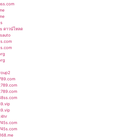
uss.com
.me
.me
ss
ss ดาวน์โหลด
ssauto
ss.com
ss.com
org
org
roup2
789.com
t789.com
t789.com
68ss.com
9.vip
9.vip
24hr
e745s.com
e745s.com
r168.me