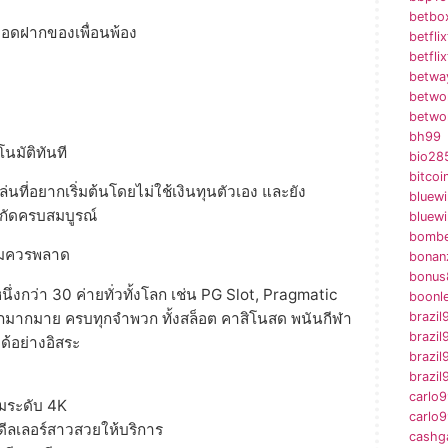
betbo
ยอดฝากของเพื่อนพ้อง
betflix
betflix
betwa
betwo
betwo
bh99
นมัติทันที
bio28
bitcoi
เล่นที่อยากเริ่มต้นโดยไม่ใช้เงินทุนตัวเอง และยัง
bluewi
ำกัดครบสมบูรณ์
bluewi
bombe
่สมควรพลาด
bonan
bonus
่งกว่า 30 ค่ายทั่วทั้งโลก เช่น PG Slot, Pragmatic
boonl
กมากมาย ครบทุกจำพวก ทั้งสล็อต คาสิโนสด พนันกีฬา
brazil
brazil
ด้อย่างอิสระ
brazil
brazil
carlo9
มระดับ 4K
carlo9
ดีลเลอร์สาวสวยให้บริการ
cashg